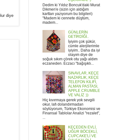
Dedim ki Yıldız Boncuk'daki Murat
Dikmen'e (sizin için aldığım
karttan yazıyorum bu bilgileri)
lur diye
"Madem ki cennete düştüm,
madem...
GÜNLERİN
GETİRDİĞİ..
İyiyim çok şükür,
cümle alerjilerimle
iyiyim.. Daha da iyi
olayım diye de
soğuk sıkım çörek otu yağı aldım
eczaneden. Eczacı "bağışıklı...
SINAVLAR, KEÇE
NAZARLIK, KEÇE
TELEFON KILIFI,
ALMAN PASTASI,
APPLE CRUMBLE
VE VALİZ :))
Hiç kıvırmaya gerek yok sevgili
okur, lafı dolandırmadan
söylüyorum, Türkiye Ekonomisi ve
Finansal Tablolar Analizi "rezalet",
...
KEÇEDEN EVLİ,
UĞUR BÖCEKLİ,
CUPCAKE'Lİ VE