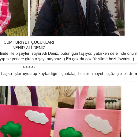
CUMHURİYET ÇOCUKLARI
NEHİR-ALİ DENİZ
linde ille bişeyler istiyor Ali Deniz, bütün gün taşıyor, yatarken de elinde onun
ıp bir yerlere giren o şeyi arıyoruz ;) En çok da gözlük silme bezi favorisi ;)
********
aşka işler uydurup kaytardığım çantalar, bittiler nihayet, üçüz gibiler di 