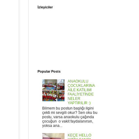
İzleyiciler
Popular Posts
ANAOKULU
ÇOCUKLARINA
AİLE KATILIMI
FAALİYETİNDE
NELER
YAPTIRILIR :)
Bilmem bu postun başlığı ilgini
çekti mi sevgili okur? Sen oku bu
postu, varsa anaokulu çağında
çocuğun o vakit faydalanırsın,
yoksa ana...
KEÇE HELLO