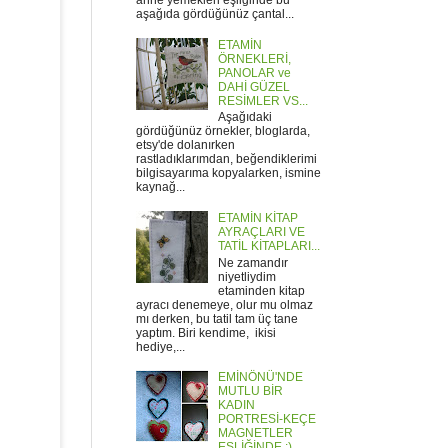
anne yemekleri eşliğinde bu
aşağıda gördüğünüz çantal...
ETAMİN
ÖRNEKLERİ,
PANOLAR ve
DAHİ GÜZEL
RESİMLER VS...
Aşağıdaki
gördüğünüz örnekler, bloglarda,
etsy'de dolanırken
rastladıklarımdan, beğendiklerimi
bilgisayarıma kopyalarken, ismine
kaynağ...
ETAMİN KİTAP
AYRAÇLARI VE
TATİL KİTAPLARI...
Ne zamandır
niyetliydim
etaminden kitap
ayracı denemeye, olur mu olmaz
mı derken, bu tatil tam üç tane
yaptım. Biri kendime, ikisi
hediye,...
EMİNÖNÜ'NDE
MUTLU BİR
KADIN
PORTRESİ-KEÇE
MAGNETLER
EŞLİĞİNDE :)