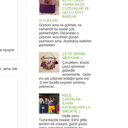
KITTY ÇANTA
YAPIMI, KEÇE
CÜZDANLAR VE
HELLO KITTY
BARDAK
ALTLIKLARI....
Güldüm ama ne gülmek, ne
zamandır bu kadar çok
gülmemiştim. Ekrandaki o
çırpınan sesi-Allah günah
yazmasın ama- duydukça katıldım
gülmekten....
la uyuyor,
ÇEYİZ SERME
MERASİMİ :)
Çocukken, köyde,
çeyiz görmeye
mi, ama tek
giderdik
annemlerle. Gelin
evi adı üstünde bildiğin gelin evi
:)) Her tarafta çeyizler serilmiş,
çekmecel...
KEÇE
ÇANTALAR-
İLHAM
KAYNAKLARIYLA
BİRLİKTE ;)
Hafta sonu
Tuzla'daydık maaile, Elif'e gittik,
annem de ordaydı, güzel güzel