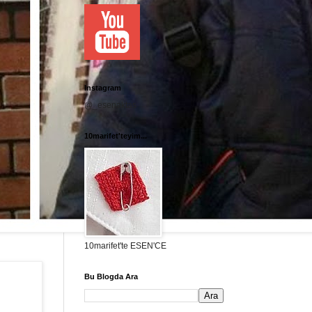
Instagram
@_esenaktas
10marifet'teyim...
10marifet'te ESEN'CE
Bu Blogda Ara