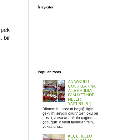
İzleyiciler
 pek
 bir
Popular Posts
ANAOKULU
ÇOCUKLARINA
AİLE KATILIMI
FAALİYETİNDE
NELER
YAPTIRILIR :)
Bilmem bu postun başlığı ilgini
çekti mi sevgili okur? Sen oku bu
postu, varsa anaokulu çağında
çocuğun o vakit faydalanırsın,
yoksa ana...
KEÇE HELLO