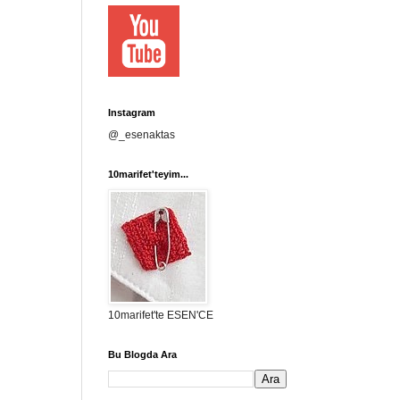
Instagram
@_esenaktas
10marifet'teyim...
10marifet'te ESEN'CE
Bu Blogda Ara