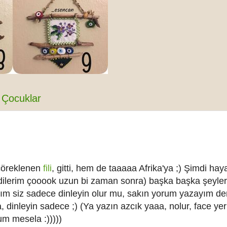
Çocuklar
 çöreklenen
fili
, gitti, hem de taaaaa Afrika'ya ;) Şimdi hay
(dilerim çooook uzun bi zaman sonra) başka başka şeyle
ım siz sadece dinleyin olur mu, sakın yorum yazayım d
, dinleyin sadece ;) (Ya yazın azcık yaaa, nolur, face yer
um mesela :)))))