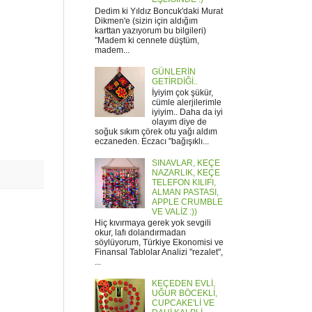
Dedim ki Yıldız Boncuk'daki Murat
Dikmen'e (sizin için aldığım
karttan yazıyorum bu bilgileri)
"Madem ki cennete düştüm,
madem...
GÜNLERİN
GETİRDİĞİ..
İyiyim çok şükür,
cümle alerjilerimle
iyiyim.. Daha da iyi
olayım diye de
soğuk sıkım çörek otu yağı aldım
eczaneden. Eczacı "bağışıklı...
SINAVLAR, KEÇE
NAZARLIK, KEÇE
TELEFON KILIFI,
ALMAN PASTASI,
APPLE CRUMBLE
VE VALİZ :))
Hiç kıvırmaya gerek yok sevgili
okur, lafı dolandırmadan
söylüyorum, Türkiye Ekonomisi ve
Finansal Tablolar Analizi "rezalet",
...
KEÇEDEN EVLİ,
UĞUR BÖCEKLİ,
CUPCAKE'Lİ VE