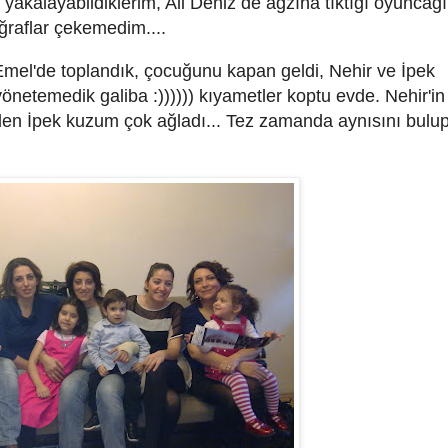
 yakalayabildiklerim, Ali Deniz de ağzına tıktığı oyuncağı
ğraflar çekemedim....
mel'de toplandık, çocuğunu kapan geldi, Nehir ve İpek
yönetemedik galiba :)))))) kıyametler koptu evde. Nehir'in
den İpek kuzum çok ağladı... Tez zamanda aynısını bulup,