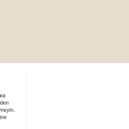
ata
rden
emeyin,
ine