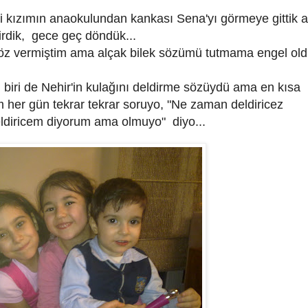
 kızımın anaokulundan kankası Sena'yı görmeye gittik a
çirdik, gece geç döndük...
 söz vermiştim ama alçak bilek sözümü tutmama engel old
 biri de Nehir'in kulağını deldirme sözüydü ama en kısa
 her gün tekrar tekrar soruyo, "Ne zaman deldiricez
eldiricem diyorum ama olmuyo" diyo...