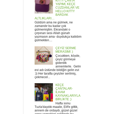
KITTY ÇANTA
YAPIMI, KEÇE
CÜZDANLAR VE
HELLO KITTY
BARDAK
ALTLIKLARI....
Güldüm ama ne gülmek, ne
zamandır bu kadar çok
gülmemiştim. Ekrandaki o
çırpınan sesi-Allah günah
yazmasın ama- duydukça katıldım
gülmekten....
ÇEYİZ SERME
MERASİMİ :)
Çocukken, köyde,
çeyiz görmeye
giderdik
annemlerle. Gelin
evi adı üstünde bildiğin gelin evi
:)) Her tarafta çeyizler serilmiş,
çekmecel...
KEÇE
ÇANTALAR-
İLHAM
KAYNAKLARIYLA
BİRLİKTE ;)
Hafta sonu
Tuzla'daydık maaile, Elif'e gittik,
annem de ordaydı, güzel güzel