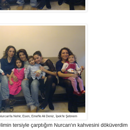
Nurcan'la Nehir, Esen, Emel'le Ali Deniz, İpek'le Şebnem
limin tersiyle çarptığım Nurcan'ın kahvesini döküverdim