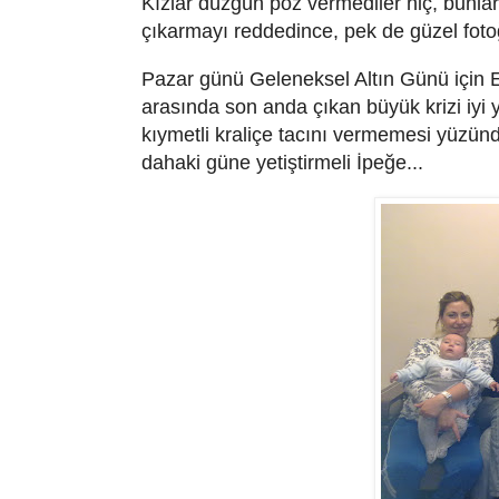
Kızlar düzgün poz vermediler hiç, bunlar
çıkarmayı reddedince, pek de güzel foto
Pazar günü Geleneksel Altın Günü için E
arasında son anda çıkan büyük krizi iyi 
kıymetli kraliçe tacını vermemesi yüzün
dahaki güne yetiştirmeli İpeğe...