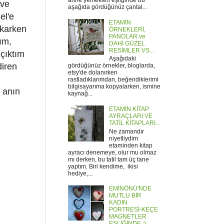
anne yemekleri eşliğinde bu
hve
aşağıda gördüğünüz çantal...
el'e
ETAMİN
ıkarken
ÖRNEKLERİ,
PANOLAR ve
ım,
DAHİ GÜZEL
RESİMLER VS...
 çıktım
Aşağıdaki
diren
gördüğünüz örnekler, bloglarda,
etsy'de dolanırken
rastladıklarımdan, beğendiklerimi
bilgisayarıma kopyalarken, ismine
o anın
kaynağ...
ETAMİN KİTAP
AYRAÇLARI VE
TATİL KİTAPLARI...
Ne zamandır
niyetliydim
etaminden kitap
ayracı denemeye, olur mu olmaz
mı derken, bu tatil tam üç tane
yaptım. Biri kendime, ikisi
hediye,...
EMİNÖNÜ'NDE
MUTLU BİR
KADIN
PORTRESİ-KEÇE
MAGNETLER
EŞLİĞİNDE :)