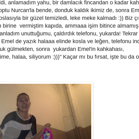
di, anlamadım yahu, bir damlacık fincandan o kadar ka
koptu Nurcan'la bende, donduk kaldık ikimiz de, sonra Em
slasıyla bir güzel temizledi, leke meke kalmadı :)) Biz ç
dan birine vermiştim kapıda, ammaaa işim bitince almamış
anladım unuttuğumu, çaldırdık telefonu, yukarda! Tekrar
mel de yazık halaaa elinde kosla ve leğen, telefonu in
tuk gülmekten, sonra yukardan Emel'in kahkahası,
e, halaa, siliyorum :)))" Kaçar mı bu fırsat, işte bu da 