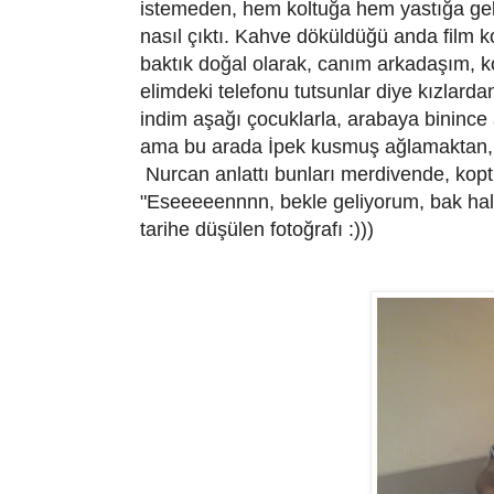
istemeden, hem koltuğa hem yastığa gel
nasıl çıktı. Kahve döküldüğü anda film 
baktık doğal olarak, canım arkadaşım, ko
elimdeki telefonu tutsunlar diye kızlar
indim aşağı çocuklarla, arabaya binince 
ama bu arada İpek kusmuş ağlamaktan, E
Nurcan anlattı bunları merdivende, kop
"Eseeeeennnn, bekle geliyorum, bak halim
tarihe düşülen fotoğrafı :)))