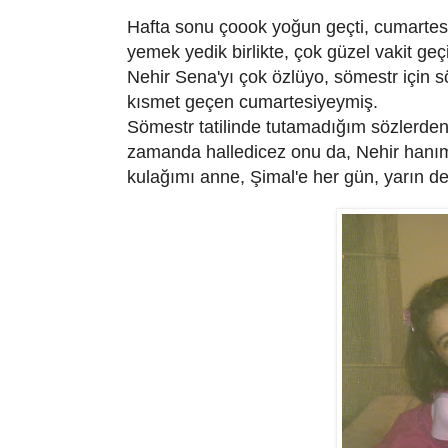
Hafta sonu çoook yoğun geçti, cumartesi
yemek yedik birlikte, çok güzel vakit ge
Nehir Sena'yı çok özlüyo, sömestr için
kısmet geçen cumartesiyeymiş.
Sömestr tatilinde tutamadığım sözlerden
zamanda halledicez onu da, Nehir hanım
kulağımı anne, Şimal'e her gün, yarın d