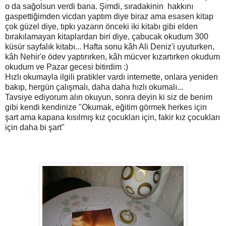
o da sağolsun verdi bana. Şimdi, sıradakinin hakkını
gaspettiğimden vicdan yaptım diye biraz ama esasen kitap
çok güzel diye, tıpkı yazarın önceki iki kitabı gibi elden
bırakılamayan kitaplardan biri diye, çabucak okudum 300
küsür sayfalık kitabı... Hafta sonu kâh Ali Deniz'i uyuturken,
kâh Nehir'e ödev yaptırırken, kâh mücver kızartırken okudum
okudum ve Pazar gecesi bitirdim :)
Hızlı okumayla ilgili pratikler vardı internette, onlara yeniden
bakıp, hergün çalışmalı, daha daha hızlı okumalı...
Tavsiye ediyorum alın okuyun, sonra deyin ki siz de benim
gibi kendi kendinize "Okumak, eğitim görmek herkes için
şart ama kapana kısılmış kız çocukları için, fakir kız çocukları
için daha bi şart"