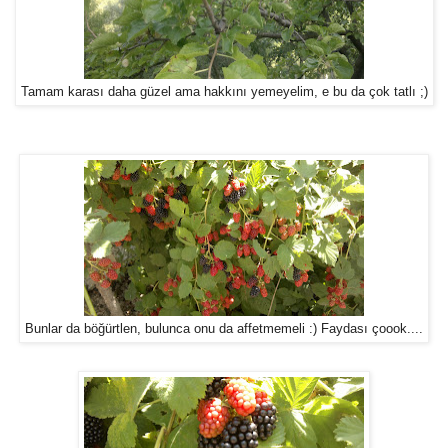
Tamam karası daha güzel ama hakkını yemeyelim, e bu da çok tatlı ;)
Bunlar da böğürtlen, bulunca onu da affetmemeli :) Faydası çoook....