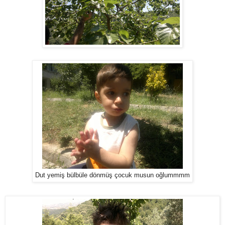
Dut yemiş bülbüle dönmüş çocuk musun oğlummmm