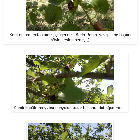
"Kara dutum, çatalkaram, çingenem" Bedri Rahmi sevgilisine boşuna
böyle seslenmemiş ;)
Kendi küçük, meyvesi dünyalar kadar bol kara dut ağacımız...