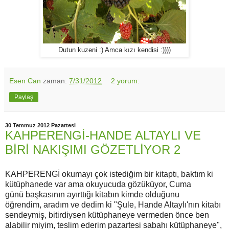
Dutun kuzeni :) Amca kızı kendisi :))))
Esen Can
zaman:
7/31/2012
2 yorum:
Paylaş
30 Temmuz 2012 Pazartesi
KAHPERENGİ-HANDE ALTAYLI VE
BİRİ NAKIŞIMI GÖZETLİYOR 2
KAHPERENGİ okumayı çok istediğim bir kitaptı, baktım ki
kütüphanede var ama okuyucuda gözüküyor, Cuma
günü başkasının ayırttığı kitabın kimde olduğunu
öğrendim, aradım ve dedim ki "Şule, Hande Altaylı'nın kitabı
sendeymiş, bitirdiysen kütüphaneye vermeden önce ben
alabilir miyim, teslim ederim pazartesi sabahı kütüphaneye",