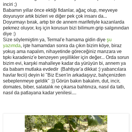
inciri ;)
Babamın yıllar önce ektiği fidanlar, ağaç olup, meyveye
doyuruyor artık bizleri ve diğer pek çok insanı da...
Doyurmayı bırak, artıp bir de annem marifetiyle kazanlarda
pekmez oluyor, kış için korusun bizi bilimum grip salgınından
diye :)
Size söylemiştim ya, Termal'e hamama gidin diye
şu
yazımda
, işte hamamdan sonra da çıkın bizim köye, biraz
yokuş ama napalım, nihayetinde göreceğiniz manzara ve
tıpkı karadeniz'e benzeyen yeşillikler için değer... Orda sorun
bizim evi, karşıki mahalleye kadar da yürüyün bi, annem ya
da babam mutlaka evdedir (Bahtiyar'a dikkat :) yabancılara
havlar fecii) deyin ki "Biz Esen'in arkadaşıyız, bahçenizden
sebeplenmeye geldik" :)) Görün bakın bakalım, dut, incir,
domates, biber, salatalık ne çıkarsa bahtınıza, nasıl da tatlı,
nasıl da patlayana kadar yenilesi....