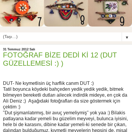
▼
31 Temmuz 2012 Salı
FOTOĞRAF BİZE DEDİ Kİ 12 (DUT
GÜZELLEMESİ :) )
DUT- Ne kıymetlisin üç harflik canım DUT :)
Tatil boyunca köydeki bahçeden yedik yedik yedik, bitmek
bilmeyen bereketli dutları ailecek indirdik mideye, en çok da
Ali Deniz ;) Aşağıdaki fotoğrafları da size göstermek için
çektim :)
"Dut şişmanlatırmış, bir avuç yemeliymiş" yok yaa :) Bilakis
patlayana kadar yemeli bu güzelim meyveyi, bulunca iyisini,
hele bi de karasını, dibine kadar yemeli-ki senede bir çıkan,
dalından bulduğumuz, kıymetli meyvelerin hepsini de, misal