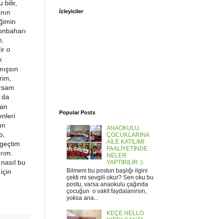
bilir,
İzleyiciler
anın
iğimin
onbaharı
n.
ir o
k
mışsın
rim,
ursam
a da
dan
Popular Posts
nleri
ın
ANAOKULU
p,
ÇOCUKLARINA
AİLE KATILIMI
zgeçtim
FAALİYETİNDE
ırım.
NELER
 nasıl bu
YAPTIRILIR :)
Bilmem bu postun başlığı ilgini
için
çekti mi sevgili okur? Sen oku bu
postu, varsa anaokulu çağında
çocuğun o vakit faydalanırsın,
yoksa ana...
KEÇE HELLO