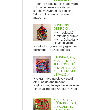
Dedim ki Yıldız Boncuk'daki Murat
Dikmen'e (sizin için aldığım
karttan yazıyorum bu bilgileri)
"Madem ki cennete düştüm,
madem...
GÜNLERİN
GETİRDİĞİ..
İyiyim çok şükür,
cümle alerjilerimle
iyiyim.. Daha da iyi
olayım diye de
soğuk sıkım çörek otu yağı aldım
eczaneden. Eczacı "bağışıklı...
SINAVLAR, KEÇE
NAZARLIK, KEÇE
TELEFON KILIFI,
ALMAN PASTASI,
APPLE CRUMBLE
VE VALİZ :))
Hiç kıvırmaya gerek yok sevgili
okur, lafı dolandırmadan
söylüyorum, Türkiye Ekonomisi ve
Finansal Tablolar Analizi "rezalet",
...
KEÇEDEN EVLİ,
UĞUR BÖCEKLİ,
CUPCAKE'Lİ VE