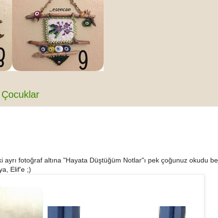
Çocuklar
i ayrı fotoğraf altına "Hayata Düştüğüm Notlar"ı pek çoğunuz okudu bel
, Elif'e ;)