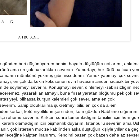
AH BU BEN...
 günden beri düşünüyorum benim hayata düştüğüm notlarımı; anlatm
ürünü ama en çok nazarlıkları severim. Yumurtayı, her türlü patlıcan ye
uz yaşamanın mümkünü yokmuş gibi hissederim. Yemek yapmayı çok sev
apmayı, en çok da kekin kokusunun evin havasını aniden sıcacık bir yuv
m de söylemeyi severim. Konuşmayı sever, dinlemeyi -sabırsızlığım ne
beceremez, yazarak anlatmayı, buna fırsat yaratan bloğumu pek çok sev
kırtasiyeyi, bilhassa kurşun kalemleri çok sever, ama en çok
i severim. Sahip olduklarıma şükretmeyi bilir, en çok da ailem
n korkar, kötü niyetlilerin şerrinden, kem gözden Rabbime sığınırım. 
atçı ruhumu severim. Kırktan sonra tamamladığım tahsilim için hem guru
kararlı olamadığım için pişmanlık duyarım. İstanbul'u severim ama Üs
nır, çok istersen mucize kabilinden aşka düştüğün kişiyle yıllar da geç
denileceğine kalpten inanırım. Kendimi bazen çok bazen daha az sevs