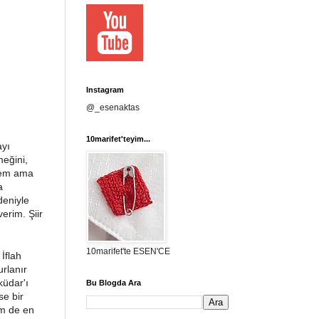
Instagram
@_esenaktas
10marifet'teyim...
ayı
meğini,
mem ama
a
deniyle
erim. Şiir
10marifet'te ESEN'CE
İflah
rlanır
küdar'ı
Bu Blogda Ara
se bir
em de en