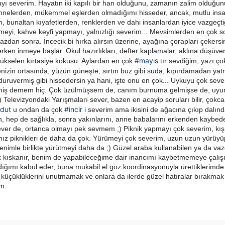
ı severim. Hayatın iki kapılı bir han olduğunu, zamanın zalim olduğunu 
nnelerden, mükemmel eşlerden olmadığımı hisseder, ancak, mutlu ins
an, bunaltan kıyafetlerden, renklerden ve dahi insanlardan iyice vazgeçt
zmeyi, kahve keyfi yapmayı, yalnızlığı severim...
Mevsimlerden en çok s
azdan sonra. İncecik bi hırka alırsın üzerine, ayağına çorapları çekersi
ken inmeye başlar. Okul hazırlıkları, defter kaplamalar, aklına düşüver
#mayıs
yükselen kırtasiye kokusu. Aylardan en çok
tır sevdiğim, yazı ço
nizin ortasında, yüzün güneşte, sırtın buz gibi suda, kıpırdamadan yat
uvermiş gibi hissedersin ya hani, işte onu en çok... Uykuyu çok seve
geçmiş demem hiç. Çok üzülmüşsem de, canım burnuma gelmişse de, uy
 Televizyondaki Yarışmaları sever, bazen en acayip soruları bilir, çokc
dut
#incir
u ondan da çok
i severim ama ikisini de ağacına çıkıp dalın
ın, hep de sağlıkla, sonra yakınlarını, anne babalarını erkenden kaybede
er de, ortanca olmayı pek sevmem ;) Piknik yapmayı çok severim, kış
mız piknikleri de daha da çok. Yürümeyi çok severim, uzun uzun yürüyü
enimle birlikte yürütmeyi daha da ;) Güzel araba kullanabilen ya da va
ok kıskanır, benim de yapabileceğime dair inancımı kaybetmemeye çalış
dığımı kabul eder, buna mukabil el göz koordinasyonuyla ürettiklerimde
küçüklüklerini unutmamak ve onlara da ilerde güzel hatıralar bırakmak 
im.