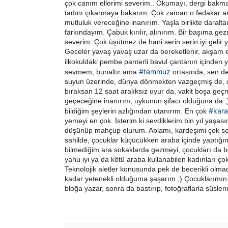
çok canım ellerimi severim.. Okumayı, dergi bakmay
tadını çıkarmaya bakarım. Çok zaman o fedakar a
mutluluk vereceğine inanırım. Yaşla birlikte daralt
farkındayım. Çabuk kırılır, alınırım. Bir başıma ge
severim. Çok üşütmez de hani serin serin iyi gelir y
Geceler yavaş yavaş uzar da bereketlenir, akşam er
ilkokuldaki pembe panterli bavul çantanın içinden 
#temmuz
sevmem, bunaltır ama
ortasında, sen de
suyun üzerinde, dünya dönmekten vazgeçmiş de, dur
bıraksan 12 saat aralıksız uyur da, vakit boşa 
geçeceğine inanırım, uykunun şifacı olduğuna da ;)
#kara
bildiğim şeylerin azlığından utanırım. En çok
yemeyi en çok. İsterim ki sevdiklerim bin yıl yaşas
düşünüp mahçup olurum. Ablamı, kardeşimi çok sev
sahilde, çocuklar küçücükken araba içinde yaptığı
bilmediğim ara sokaklarda gezmeyi, çocukları da b
yahu iyi ya da kötü araba kullanabilen kadınları ç
Teknolojik aletler konusunda pek de becerikli olma
kadar yetenekli olduğuma şaşarım ;) Çocuklarımın 
bloğa yazar, sonra da bastırıp, fotoğraflarla süsler