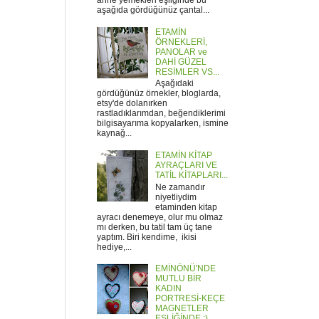
anne yemekleri eşliğinde bu
aşağıda gördüğünüz çantal...
ETAMİN
ÖRNEKLERİ,
PANOLAR ve
DAHİ GÜZEL
RESİMLER VS...
Aşağıdaki
gördüğünüz örnekler, bloglarda,
etsy'de dolanırken
rastladıklarımdan, beğendiklerimi
bilgisayarıma kopyalarken, ismine
kaynağ...
ETAMİN KİTAP
AYRAÇLARI VE
TATİL KİTAPLARI...
Ne zamandır
niyetliydim
etaminden kitap
ayracı denemeye, olur mu olmaz
mı derken, bu tatil tam üç tane
yaptım. Biri kendime, ikisi
hediye,...
EMİNÖNÜ'NDE
MUTLU BİR
KADIN
PORTRESİ-KEÇE
MAGNETLER
EŞLİĞİNDE :)