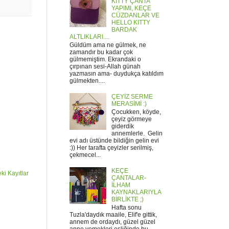
KITTY ÇANTA
YAPIMI, KEÇE
CÜZDANLAR VE
HELLO KITTY
BARDAK
ALTLIKLARI....
Güldüm ama ne gülmek, ne
zamandır bu kadar çok
gülmemiştim. Ekrandaki o
çırpınan sesi-Allah günah
yazmasın ama- duydukça katıldım
gülmekten....
ÇEYİZ SERME
MERASİMİ :)
Çocukken, köyde,
çeyiz görmeye
giderdik
annemlerle. Gelin
evi adı üstünde bildiğin gelin evi
:)) Her tarafta çeyizler serilmiş,
çekmecel...
KEÇE
ki Kayıtlar
ÇANTALAR-
İLHAM
KAYNAKLARIYLA
BİRLİKTE ;)
Hafta sonu
Tuzla'daydık maaile, Elif'e gittik,
annem de ordaydı, güzel güzel