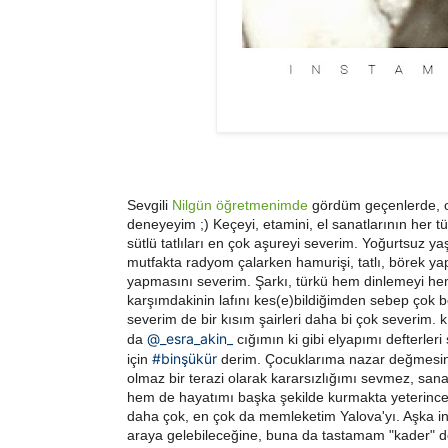
Sevgili
Nilgün öğretmenimde
gördüm geçenlerde, o
deneyeyim ;) Keçeyi, etamini, el sanatlarının her t
sütlü tatlıları en çok aşureyi severim. Yoğurts
mutfakta radyom çalarken hamurişi, tatlı, börek y
yapmasını severim. Şarkı, türkü hem dinlemeyi he
karşımdakinin lafını kes(e)bildiğimden sebep çok 
severim de bir kısım şairleri daha bi çok severim. 
@_esra_akin_
da
cığımın ki gibi elyapımı defterler
#binşükür
için
derim. Çocuklarıma nazar değmesinde
olmaz bir terazi olarak kararsızlığımı sevmez, san
hem de hayatımı başka şekilde kurmakta yeterince 
daha çok, en çok da memleketim Yalova'yı. Aşka ina
araya gelebileceğine, buna da tastamam "kader" 