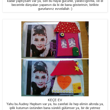
kadar yaptıysam var ya, sen bu hayal gücünle, yaratıcığılınla, ve el
becerinle dünyaları yaparsın da bi de bana gösterirsin, birlikte
gururlanırız evvelallah :)
KEÇE EV
Yahu bu Audrey Hepburn var ya, bu zarefati ile hep elimin altında ya,
iplik kutumun üstünden bana sürekli gülümser ya, bir de yetmez