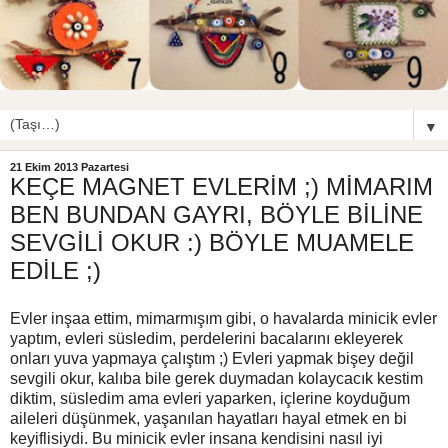
▼
21 Ekim 2013 Pazartesi
KEÇE MAGNET EVLERİM ;) MİMARIM
BEN BUNDAN GAYRI, BÖYLE BİLİNE
SEVGİLİ OKUR :) BÖYLE MUAMELE
EDİLE ;)
Evler inşaa ettim, mimarmışım gibi, o havalarda minicik evler
yaptım, evleri süsledim, perdelerini bacalarını ekleyerek
onları yuva yapmaya çalıştım ;) Evleri yapmak bişey değil
sevgili okur, kalıba bile gerek duymadan kolaycacık kestim
diktim, süsledim ama evleri yaparken, içlerine koyduğum
aileleri düşünmek, yaşanılan hayatları hayal etmek en bi
keyiflisiydi. Bu minicik evler insana kendisini nasıl iyi