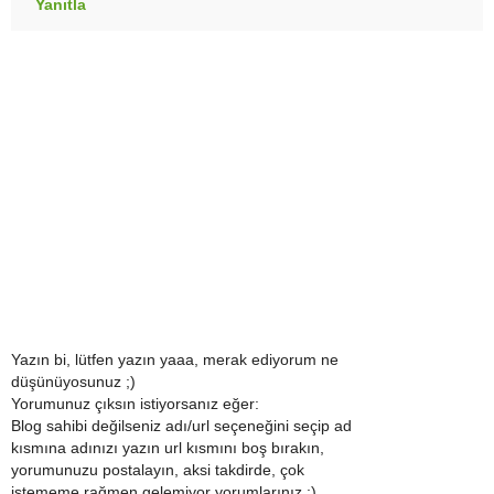
Yanıtla
Yazın bi, lütfen yazın yaaa, merak ediyorum ne
düşünüyosunuz ;)
Yorumunuz çıksın istiyorsanız eğer:
Blog sahibi değilseniz adı/url seçeneğini seçip ad
kısmına adınızı yazın url kısmını boş bırakın,
yorumunuzu postalayın, aksi takdirde, çok
istememe rağmen gelemiyor yorumlarınız :)