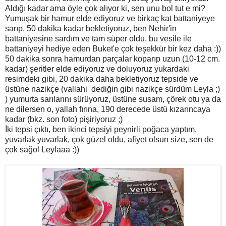
Aldığı kadar ama öyle çok alıyor ki, sen unu bol tut e mi?
Yumuşak bir hamur elde ediyoruz ve birkaç kat battaniyeye
sarıp, 50 dakika kadar bekletiyoruz, ben Nehir'in
battaniyesine sardım ve tam süper oldu, bu vesile ile
battaniyeyi hediye eden Buket'e çok teşekkür bir kez daha :))
50 dakika sonra hamurdan parçalar koparıp uzun (10-12 cm.
kadar) şeritler elde ediyoruz ve doluyoruz yukardaki
resimdeki gibi, 20 dakika daha bekletiyoruz tepside ve
üstüne nazikçe (vallahi dediğin gibi nazikçe sürdüm Leyla ;)
) yumurta sarılarını sürüyoruz, üstüne susam, çörek otu ya da
ne dilersen o, yallah fırına, 190 derecede üstü kızarıncaya
kadar (bkz. son foto) pişiriyoruz ;)
İki tepsi çıktı, ben ikinci tepsiyi peynirli poğaca yaptım,
yuvarlak yuvarlak, çok güzel oldu, afiyet olsun size, sen de
çok sağol Leylaaa :))