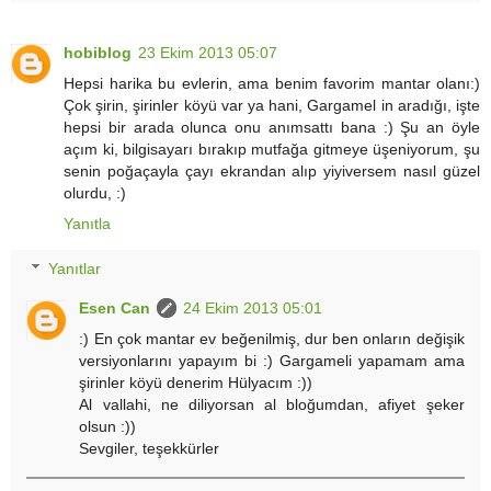
hobiblog
23 Ekim 2013 05:07
Hepsi harika bu evlerin, ama benim favorim mantar olanı:)
Çok şirin, şirinler köyü var ya hani, Gargamel in aradığı, işte
hepsi bir arada olunca onu anımsattı bana :) Şu an öyle
açım ki, bilgisayarı bırakıp mutfağa gitmeye üşeniyorum, şu
senin poğaçayla çayı ekrandan alıp yiyiversem nasıl güzel
olurdu, :)
Yanıtla
Yanıtlar
Esen Can
24 Ekim 2013 05:01
:) En çok mantar ev beğenilmiş, dur ben onların değişik
versiyonlarını yapayım bi :) Gargameli yapamam ama
şirinler köyü denerim Hülyacım :))
Al vallahi, ne diliyorsan al bloğumdan, afiyet şeker
olsun :))
Sevgiler, teşekkürler