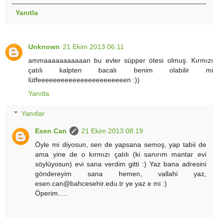
Yanıtla
Unknown
21 Ekim 2013 06:11
ammaaaaaaaaaaan bu evler süpper ötesi olmuş. Kırmızı
çatılı kalpten bacalı benim olabilir mi
lütfeeeeeeeeeeeeeeeeeeeeeeen :))
Yanıtla
Yanıtlar
Esen Can
21 Ekim 2013 08:19
Öyle mi diyosun, sen de yapsana semoş, yap tabii de
ama yine de o kırmızı çatılı (ki sanırım mantar evi
söylüyosun) evi sana verdim gitti :) Yaz bana adresini
göndereyim sana hemen, vallahi yaz,
esen.can@bahcesehir.edu.tr ye yaz e mi :)
Öperim.....