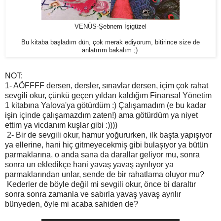
VENÜS-Şebnem İşigüzel
Bu kitaba başladım dün, çok merak ediyorum, bitirince size de
anlatırım bakalım ;)
NOT:
1- AÖFFFF dersen, dersler, sınavlar dersen, içim çok rahat
sevgili okur, çünkü geçen yıldan kaldığım Finansal Yönetim
1 kitabına Yalova'ya götürdüm :) Çalışamadım (e bu kadar
işin içinde çalışamazdım zaten!) ama götürdüm ya niyet
ettim ya vicdanım kuşlar gibi :))))
2- Bir de sevgili okur, hamur yoğururken, ilk başta yapışıyor
ya ellerine, hani hiç gitmeyecekmiş gibi bulaşıyor ya bütün
parmaklarına, o anda sana da darallar geliyor mu, sonra
sonra un ekledikçe hani yavaş yavaş ayrılıyor ya
parmaklarından unlar, sende de bir rahatlama oluyor mu?
Kederler de böyle değil mi sevgili okur, önce bi daraltır
sonra sonra zamanla ve sabırla yavaş yavaş ayrılır
bünyeden, öyle mi acaba sahiden de?