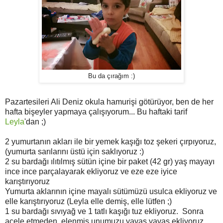
Bu da çırağım :)
Pazartesileri Ali Deniz okula hamurişi götürüyor, ben de her
hafta bişeyler yapmaya çalışıyorum... Bu haftaki tarif
Leyla
'dan ;)
2 yumurtanın akları ile bir yemek kaşığı toz şekeri çırpıyoruz,
(yumurta sarılarını üstü için saklıyoruz :)
2 su bardağı ılıtılmış sütün içine bir paket (42 gr) yaş mayayı
ince ince parçalayarak ekliyoruz ve eze eze iyice
karıştırıyoruz
Yumurta aklarının içine mayalı sütümüzü usulca ekliyoruz ve
elle karıştırıyoruz (Leyla elle demiş, elle lütfen ;)
1 su bardağı sıvıyağ ve 1 tatlı kaşığı tuz ekliyoruz. Sonra
acele etmeden, elenmiş unumuzu yavaş yavaş ekliyoruz.