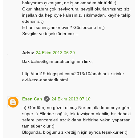
bakıyorum çıkmışım, ne iş anlamadım bir türlü :)
Okur hitabını çok seviyorum, sevgili okurlarımsınız siz,
inşallah da hep öyle kalırsınız, sıkılmadan, keyifle takip
edersiniz ;)
E hani senin şirinler evin? Göstersene bi ;)
Sevgiler ve teşekkürler çok....
Adsız
24 Ekim 2013 06:29
Bak bahsettiğim anahtarlığımın linki;
http://turti19.blogspot.com/2013/10/anahtarlk-sirinler-
evi-kece-anahtarlk.html
Esen Can
24 Ekim 2013 07:10
:)) Gördüm, ne güzel olmuş Nurten, ilk denemeye göre
süper :) Ellerine sağlık, tek tavsiyem olabilir, bir dahaki
sefere pencereleri azcık daha birbirine yakın yaparsan
tam süper olur :)
Bloğunda, bloğumu zikrettiğin için ayrıca teşekkürler :)