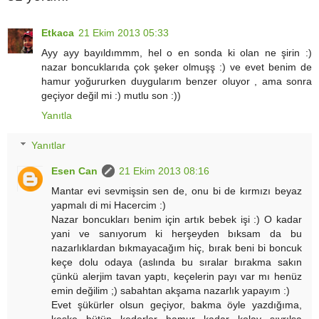
Etkaca
21 Ekim 2013 05:33
Ayy ayy bayıldımmm, hel o en sonda ki olan ne şirin :)
nazar boncuklarıda çok şeker olmuşş :) ve evet benim de
hamur yoğururken duygularım benzer oluyor , ama sonra
geçiyor değil mi :) mutlu son :))
Yanıtla
Yanıtlar
Esen Can
21 Ekim 2013 08:16
Mantar evi sevmişsin sen de, onu bi de kırmızı beyaz
yapmalı di mi Hacercim :)
Nazar boncukları benim için artık bebek işi :) O kadar
yani ve sanıyorum ki herşeyden bıksam da bu
nazarlıklardan bıkmayacağım hiç, bırak beni bi boncuk
keçe dolu odaya (aslında bu sıralar bırakma sakın
çünkü alerjim tavan yaptı, keçelerin payı var mı henüz
emin değilim ;) sabahtan akşama nazarlık yapayım :)
Evet şükürler olsun geçiyor, bakma öyle yazdığıma,
keşke bütün kederler hamur kadar kolay sıyrılsa