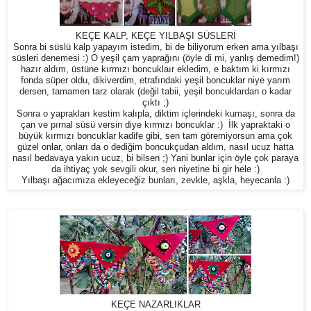
KEÇE KALP, KEÇE YILBAŞI SÜSLERİ
Sonra bi süslü kalp yapayım istedim, bi de biliyorum erken ama yılbaşı
süsleri denemesi :) O yeşil çam yaprağını (öyle di mi, yanlış demedim!)
hazır aldım, üstüne kırmızı boncuklaır ekledim, e baktım ki kırmızı
fonda süper oldu, dikiverdim, etrafındaki yeşil boncuklar niye yarım
dersen, tamamen tarz olarak (değil tabii, yeşil boncuklardan o kadar
çıktı ;)
Sonra o yaprakları kestim kalıpla, diktim içlerindeki kumaşı, sonra da
çan ve pırnal süsü versin diye kırmızı boncuklar :) İlk yapraktaki o
büyük kırmızı boncuklar kadife gibi, sen tam göremiyorsun ama çok
güzel onlar, onları da o dediğim boncukçudan aldım, nasıl ucuz hatta
nasıl bedavaya yakın ucuz, bi bilsen ;) Yani bunlar için öyle çok paraya
da ihtiyaç yok sevgili okur, sen niyetine bi gir hele :)
Yılbaşı ağacımıza ekleyeceğiz bunları, zevkle, aşkla, heyecanla :)
KEÇE NAZARLIKLAR