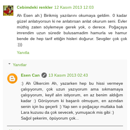
Cebimdeki renkler
12 Kasım 2013 12:03
Ah Esen ah:) Birikmiş yazılarını okumaya geldim. 0 kadar
güzel anlatıyorsun ki ne anlatırsan anlat okurum seni. Evler
müthiş zaten söylemeye gerek yok, o derece. Poğaçaya
imrendim uzun süredir bulusamadim hamurla ve hamur
bende de hep tarif ettiğin hisleri doğurur. Sevgiler çok çok
:)))
Yanıtla
Yanıtlar
Esen Can
13 Kasım 2013 02:43
:) Ah Ülkercim Ah, yazarken hep bu hissi vermeye
çalışıyorum, çok uzun yazıyorum ama sıkmamaya
çalışıyorum, keyif alın istiyorum, en az benim aldığım
kadar :) Görüyorum ki başarılı olmuşum, en azından
senin için bu geçerli :) Yap sen o poğaçayı mutlaka bak
Lara kuzusu da çok sevecek, yumuşacık mis gibi :)
Sağol şekerim, öpüyorum çok...