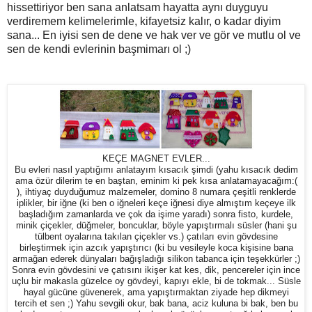
hissettiriyor ben sana anlatsam hayatta aynı duyguyu
verdiremem kelimelerimle, kifayetsiz kalır, o kadar diyim
sana... En iyisi sen de dene ve hak ver ve gör ve mutlu ol ve
sen de kendi evlerinin başmimarı ol ;)
KEÇE MAGNET EVLER...
Bu evleri nasıl yaptığımı anlatayım kısacık şimdi (yahu kısacık dedim
ama özür dilerim te en baştan, eminim ki pek kısa anlatamayacağım:(
), ihtiyaç duyduğumuz malzemeler, domino 8 numara çeşitli renklerde
iplikler, bir iğne (ki ben o iğneleri keçe iğnesi diye almıştım keçeye ilk
başladığım zamanlarda ve çok da işime yaradı) sonra fisto, kurdele,
minik çiçekler, düğmeler, boncuklar, böyle yapıştırmalı süsler (hani şu
tülbent oyalarına takılan çiçekler vs.) çatıları evin gövdesine
birleştirmek için azcık yapıştırıcı (ki bu vesileyle koca kişisine bana
armağan ederek dünyaları bağışladığı silikon tabanca için teşekkürler ;)
Sonra evin gövdesini ve çatısını ikişer kat kes, dik, pencereler için ince
uçlu bir makasla güzelce oy gövdeyi, kapıyı ekle, bi de tokmak... Süsle
hayal gücüne güvenerek, ama yapıştırmaktan ziyade hep dikmeyi
tercih et sen ;) Yahu sevgili okur, bak bana, aciz kuluna bi bak, ben bu