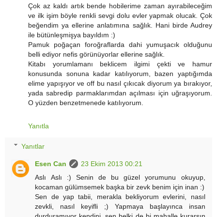
Çok az kaldı artık bende hobilerime zaman ayırabileceğim
ve ilk işim böyle renkli sevgi dolu evler yapmak olucak. Çok
beğendim ya ellerine anlatımına sağlık. Hani birde Audrey
ile bütünleşmişya bayıldım :)
Pamuk poğaçan foroğraflarda dahi yumuşacık olduğunu
belli ediyor nefis görünüyorlar ellerine sağlık.
Kitabı yorumlamanı beklicem ilgimi çekti ve hamur
konusunda sonuna kadar katılıyorum, bazen yaptığımda
elime yapışıyor ve off bu nasıl çıkıcak diyorum ya bırakıyor,
yada sabredip parmaklarımdan açılması için uğraşıyorum.
O yüzden benzetmenede katılıyorum.
Yanıtla
Yanıtlar
Esen Can
23 Ekim 2013 00:21
Aslı Aslı :) Senin de bu güzel yorumunu okuyup,
kocaman gülümsemek başka bir zevk benim için inan :)
Sen de yap tabii, merakla bekliyorum evlerini, nasıl
zevkli, nasıl keyifli ;) Yapmaya başlayınca insan
durduramıyor kendini, sen belki de bi mahalle kurarsın