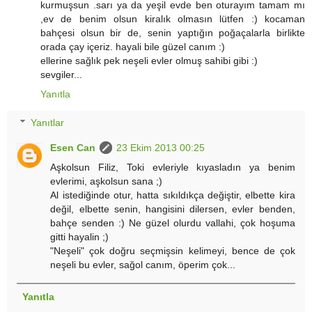
kurmuşsun .sarı ya da yeşil evde ben oturayım tamam mı
,ev de benim olsun kiralık olmasın lütfen :) kocaman
bahçesi olsun bir de, senin yaptığın poğaçalarla birlikte
orada çay içeriz. hayali bile güzel canım :)
ellerine sağlık pek neşeli evler olmuş sahibi gibi :)
sevgiler...
Yanıtla
Yanıtlar
Esen Can
23 Ekim 2013 00:25
Aşkolsun Filiz, Toki evleriyle kıyasladın ya benim
evlerimi, aşkolsun sana ;)
Al istediğinde otur, hatta sıkıldıkça değiştir, elbette kira
değil, elbette senin, hangisini dilersen, evler benden,
bahçe senden :) Ne güzel olurdu vallahi, çok hoşuma
gitti hayalin ;)
"Neşeli" çok doğru seçmişsin kelimeyi, bence de çok
neşeli bu evler, sağol canım, öperim çok...
Yanıtla