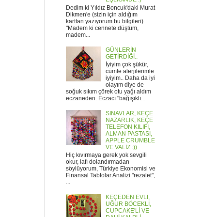
Dedim ki Yıldız Boncuk'daki Murat
Dikmen'e (sizin için aldığım
karttan yazıyorum bu bilgileri)
"Madem ki cennete düştüm,
madem...
GÜNLERİN
GETİRDİĞİ..
İyiyim çok şükür,
cümle alerjilerimle
iyiyim.. Daha da iyi
olayım diye de
soğuk sıkım çörek otu yağı aldım
eczaneden. Eczacı "bağışıklı...
SINAVLAR, KEÇE
NAZARLIK, KEÇE
TELEFON KILIFI,
ALMAN PASTASI,
APPLE CRUMBLE
VE VALİZ :))
Hiç kıvırmaya gerek yok sevgili
okur, lafı dolandırmadan
söylüyorum, Türkiye Ekonomisi ve
Finansal Tablolar Analizi "rezalet",
...
KEÇEDEN EVLİ,
UĞUR BÖCEKLİ,
CUPCAKE'Lİ VE