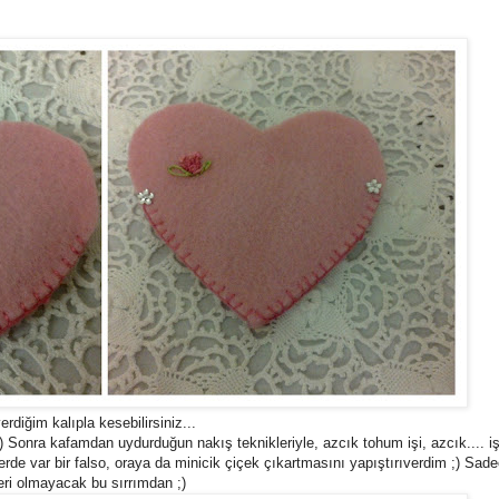
rdiğim kalıpla kesebilirsiniz...
;) Sonra kafamdan uydurduğun nakış teknikleriyle, azcık tohum işi, azcık.... işi
yerde var bir falso, oraya da minicik çiçek çıkartmasını yapıştırıverdim ;) Sade
eri olmayacak bu sırrımdan ;)