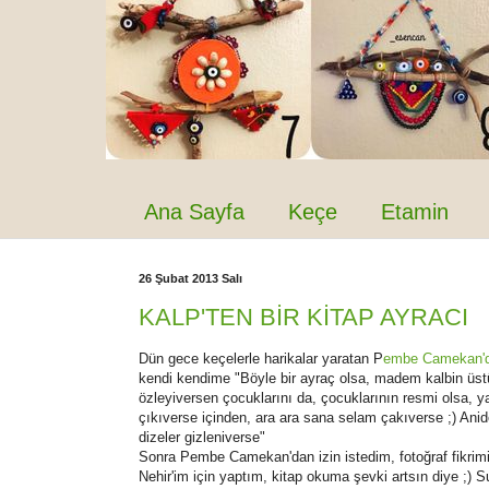
Ana Sayfa
Keçe
Etamin
26 Şubat 2013 Salı
KALP'TEN BİR KİTAP AYRACI
Dün gece keçelerle harikalar yaratan P
embe Camekan'd
kendi kendime "Böyle bir ayraç olsa, madem kalbin üstü 
özleyiversen çocuklarını da, çocuklarının resmi olsa, y
çıkıverse içinden, ara ara sana selam çakıverse ;) Ani
dizeler gizleniverse"
Sonra Pembe Camekan'dan izin istedim, fotoğraf fikrimi
Nehir'im için yaptım, kitap okuma şevki artsın diye ;) 