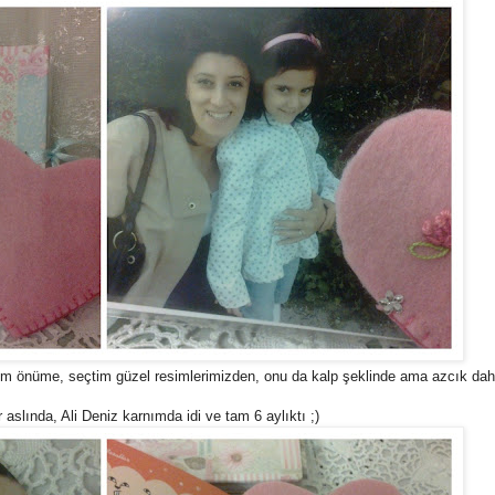
ım önüme, seçtim güzel resimlerimizden, onu da kalp şeklinde ama azcık da
lında, Ali Deniz karnımda idi ve tam 6 aylıktı ;)