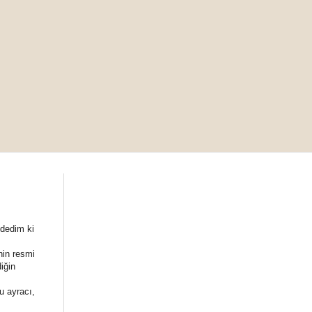
 dedim ki
nin resmi
iğin
u ayracı,