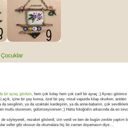
Çocuklar
a bir ayraç gördüm
, hem çok kolay hem çok zarif bir ayraç ;) Ayracı görünce
açık, içine bir şey konsa, özel bir şey, misal vapurda kitap okurken, aniden
a da sevgilinin, ya da uzaktaki kardeşinin, ya da anne-babanın, çok sevdikleri
den mutlu oluversen, gülümseyiversen ;) Hatta fotoğrafın arkasında da en sevd
 de söyleyerek, nezaket gösterdi, izin verdi ve ben de bugün zevkle yaptım b
Sular seller gibi okusun da okumalara hiç bir zaman doyamasın diye....