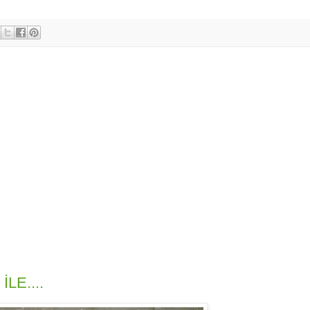
LE....