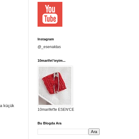
Instagram
@_esenaktas
10marifet'teyim...
ha küçük
10marifet'te ESEN'CE
Bu Blogda Ara