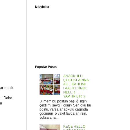
İzleyiciler
Popular Posts
ANAOKULU
ÇOCUKLARINA
AİLE KATILIMI
bir minik
FAALİYETİNDE
NELER
YAPTIRILIR :)
... Daha
Bilmem bu postun başlığı ilgini
er
çekti mi sevgili okur? Sen oku bu
postu, varsa anaokulu çağında
çocuğun o vakit faydalanırsın,
yoksa ana...
KEÇE HELLO