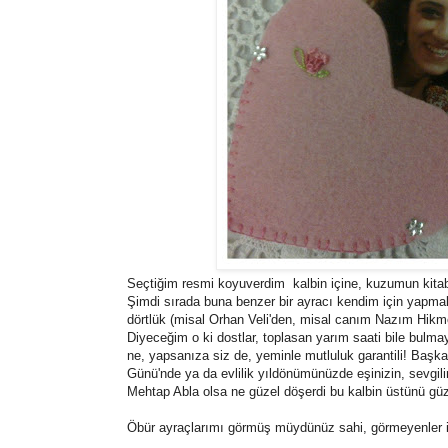
Seçtiğim resmi koyuverdim kalbin içine, kuzumun kitabı
Şimdi sırada buna benzer bir ayracı kendim için yapmak v
dörtlük (misal Orhan Veli'den, misal canım Nazım Hikme
Diyeceğim o ki dostlar, toplasan yarım saati bile bulma
ne, yapsanıza siz de, yeminle mutluluk garantili! Başka b
Günü'nde ya da evlilik yıldönümünüzde eşinizin, sevgi
Mehtap Abla olsa ne güzel döşerdi bu kalbin üstünü güze
Öbür ayraçlarımı görmüş müydünüz sahi, görmeyenler 