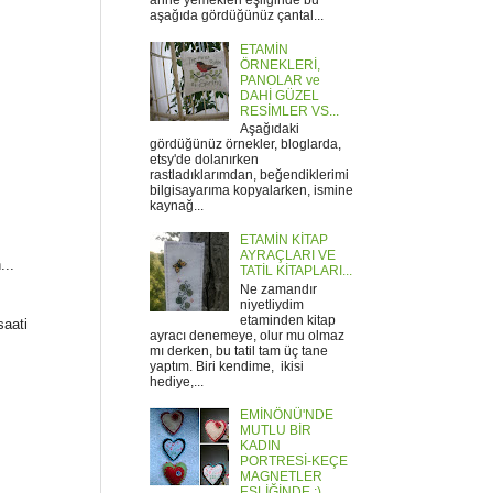
anne yemekleri eşliğinde bu
aşağıda gördüğünüz çantal...
ETAMİN
ÖRNEKLERİ,
PANOLAR ve
DAHİ GÜZEL
RESİMLER VS...
Aşağıdaki
gördüğünüz örnekler, bloglarda,
etsy'de dolanırken
rastladıklarımdan, beğendiklerimi
bilgisayarıma kopyalarken, ismine
kaynağ...
ETAMİN KİTAP
AYRAÇLARI VE
...
TATİL KİTAPLARI...
Ne zamandır
niyetliydim
etaminden kitap
saati
ayracı denemeye, olur mu olmaz
mı derken, bu tatil tam üç tane
yaptım. Biri kendime, ikisi
hediye,...
EMİNÖNÜ'NDE
MUTLU BİR
KADIN
PORTRESİ-KEÇE
MAGNETLER
EŞLİĞİNDE :)