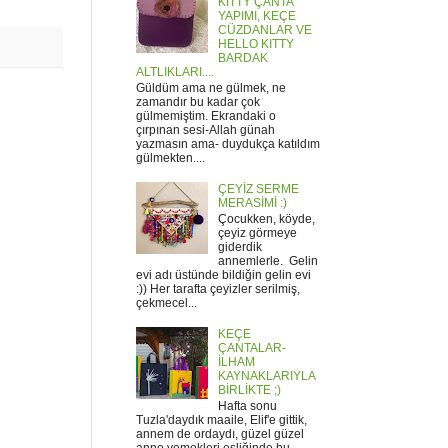
KITTY ÇANTA
YAPIMI, KEÇE
CÜZDANLAR VE
HELLO KITTY
BARDAK
ALTLIKLARI....
Güldüm ama ne gülmek, ne
zamandır bu kadar çok
gülmemiştim. Ekrandaki o
çırpınan sesi-Allah günah
yazmasın ama- duydukça katıldım
gülmekten....
ÇEYİZ SERME
MERASİMİ :)
Çocukken, köyde,
çeyiz görmeye
giderdik
annemlerle. Gelin
evi adı üstünde bildiğin gelin evi
:)) Her tarafta çeyizler serilmiş,
çekmecel...
KEÇE
ÇANTALAR-
İLHAM
KAYNAKLARIYLA
BİRLİKTE ;)
Hafta sonu
Tuzla'daydık maaile, Elif'e gittik,
annem de ordaydı, güzel güzel