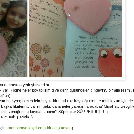
nın arasına yerleştiriverdim...
ar ;) İçine neler koyabilirim diye derin düşünceler içindeyim, bir aile resmi, 
t'ten)
yan bu ayraç benim için büyük bir mutluluk kaynağı oldu, e tabii kızım için de
aşka fikirleriniz var mı peki, daha neler yapabiliriz acaba? Misal siz Sevgilil
linizin verdiği notu koysanız içine? Süper olur SÜPPERRRRR :)
lim nakışlarıyla ;)
için,
tam buraya koydum :)
bir de şuraya
;)