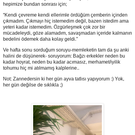
hepimize bundan sonrası için;
“Kendi çevreme kendi ellerimle ördüğüm çemberin içinden
çıkmadım. Çıkmayı hiç istemedim değil, bazen istedim ama
yeteri kadar istemedim. Özgürleşmek çok zor bir
mücadeleydi, göze alamadım, savaşmadan içeride kalmanın
bedelini ödemek daha kolay geldi.”
Ve hafta sonu sorduğum soruyu-memleketin tam da şu anki
halini de düşünerek- soruyorum: Bağzı erkekler neden bu
kadar hoyrat, neden bu kadar acımasız, merhamet/iyilik
tohumu hiç mi atılmamış kalplerine..
Not: Zannedersin ki her gün ayva tatlısı yapıyorum :) Yok,
her gün değilse de sıklıkla ;)