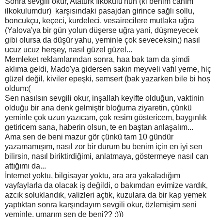
Sonra sevgili okur, Atatürk İlkokulu'nun (ki benim canım
ilkokulumdur) karşısındaki pasajdan girince sağlı sollu,
boncukçu, keçeci, kurdeleci, vesairecilere mutlaka uğra
(Yalova'ya bir gün yolun düşerse uğra yani, düşmeyecek
gibi olursa da düşür yahu, yeminle çok seveceksin;) nasıl
ucuz ucuz herşey, nasıl güzel güzel...
Memleket reklamlarından sonra, haa bak tam da şimdi
aklıma geldi, Mado'ya gidersen sakın meyveli vafıl yeme, hiç
güzel değil, kiviler epeşki, semsert (bak yazarken bile bi hoş
oldum:(
Sen nasılsın sevgili okur, inşallah keyifte olduğun, vaktinin
olduğu bir ana denk gelmiştir bloğuma ziyaretin, çünkü
yeminle çok uzun yazıcam, çok resim göstericem, baygınlık
getiricem sana, haberin olsun, te en baştan anlaşalım...
Ama sen de beni mazur gör çünkü tam 10 gündür
yazamamışım, nasıl zor bir durum bu benim için en iyi sen
bilirsin, nasıl biriktirdiğimi, anlatmaya, göstermeye nasıl can
attığımı da...
İnternet yoktu, bilgisayar yoktu, ara ara yakaladığım
vayfaylarla da olacak iş değildi, o bakımdan evimize vardık,
azcık soluklandık, valizleri açtık, kuzulara da bir kap yemek
yaptıktan sonra karşındayım sevgili okur, özlemişim seni
yeminle, umarım sen de beni?? :)))