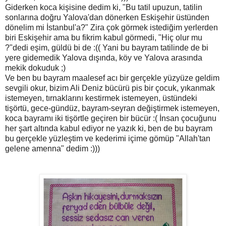
Giderken koca kişisine dedim ki, "Bu tatil upuzun, tatilin
sonlarına doğru Yalova'dan dönerken Eskişehir üstünden
dönelim mi İstanbul'a?" Zira çok görmek istediğim yerlerden
biri Eskişehir ama bu fikrim kabul görmedi, "Hiç olur mu
?"dedi eşim, güldü bi de :(( Yani bu bayram tatilinde de bi
yere gidemedik Yalova dışında, köy ve Yalova arasında
mekik dokuduk ;)
Ve ben bu bayram maalesef acı bir gerçekle yüzyüze geldim
sevgili okur, bizim Ali Deniz bücürü pis bir çocuk, yıkanmak
istemeyen, tırnaklarını kestirmek istemeyen, üstündeki
tişörtü, gece-gündüz, bayram-seyran değiştirmek istemeyen,
koca bayramı iki tişörtle geçiren bir bücür :( İnsan çocuğunu
her şart altında kabul ediyor ne yazık ki, ben de bu bayram
bu gerçekle yüzleştim ve kederimi içime gömüp "Allah'tan
gelene amenna" dedim :)))