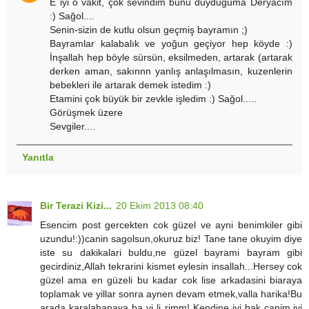
E iyi o vakit, çok sevindim bunu duyduğuma Deryacım
:) Sağol....
Senin-sizin de kutlu olsun geçmiş bayramın ;)
Bayramlar kalabalık ve yoğun geçiyor hep köyde :)
İnşallah hep böyle sürsün, eksilmeden, artarak (artarak
derken aman, sakınnn yanlış anlaşılmasın, kuzenlerin
bebekleri ile artarak demek istedim :)
Etamini çok büyük bir zevkle işledim :) Sağol.....
Görüşmek üzere
Sevgiler....
Yanıtla
Bir Terazi Kizi...
20 Ekim 2013 08:40
Esencim post gercekten cok güzel ve ayni benimkiler gibi
uzundu!:))canin sagolsun,okuruz biz! Tane tane okuyim diye
iste su dakikalari buldu,ne güzel bayrami bayram gibi
gecirdiniz,Allah tekrarini kismet eylesin insallah...Hersey cok
güzel ama en güzeli bu kadar cok lise arkadasini biaraya
toplamak ve yillar sonra aynen devam etmek,valla harika!Bu
arada karalahanaya ba yi li rimm! Kendine iyi bak canim,iyi