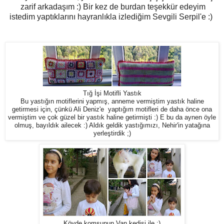
zarif arkadaşım :) Bir kez de burdan teşekkür edeyim
istedim yaptıklarını hayranlıkla izlediğim Sevgili Serpil'e :)
Tığ İşi Motifli Yastık
Bu yastığın motiflerini yapmış, anneme vermiştim yastık haline
getirmesi için, çünkü Ali Deniz'e yaptığım motifleri de daha önce ona
vermiştim ve çok güzel bir yastık haline getirmişti :) E bu da aynen öyle
olmuş, bayıldık ailecek :) Aldık geldik yastığımızı, Nehir'in yatağına
yerleştirdik ;)
Köyde komşunun Van kedisi ile :)