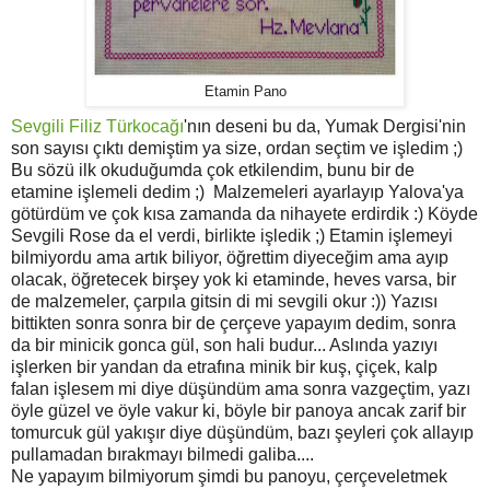
Etamin Pano
Sevgili Filiz Türkocağı
'nın deseni bu da, Yumak Dergisi'nin
son sayısı çıktı demiştim ya size, ordan seçtim ve işledim ;)
Bu sözü ilk okuduğumda çok etkilendim, bunu bir de
etamine işlemeli dedim ;) Malzemeleri ayarlayıp Yalova'ya
götürdüm ve çok kısa zamanda da nihayete erdirdik :) Köyde
Sevgili Rose da el verdi, birlikte işledik ;) Etamin işlemeyi
bilmiyordu ama artık biliyor, öğrettim diyeceğim ama ayıp
olacak, öğretecek birşey yok ki etaminde, heves varsa, bir
de malzemeler, çarpıla gitsin di mi sevgili okur :)) Yazısı
bittikten sonra sonra bir de çerçeve yapayım dedim, sonra
da bir minicik gonca gül, son hali budur... Aslında yazıyı
işlerken bir yandan da etrafına minik bir kuş, çiçek, kalp
falan işlesem mi diye düşündüm ama sonra vazgeçtim, yazı
öyle güzel ve öyle vakur ki, böyle bir panoya ancak zarif bir
tomurcuk gül yakışır diye düşündüm, bazı şeyleri çok allayıp
pullamadan bırakmayı bilmedi galiba....
Ne yapayım bilmiyorum şimdi bu panoyu, çerçeveletmek