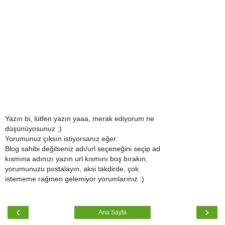
Yazın bi, lütfen yazın yaaa, merak ediyorum ne
düşünüyosunuz ;)
Yorumunuz çıksın istiyorsanız eğer:
Blog sahibi değilseniz adı/url seçeneğini seçip ad
kısmına adınızı yazın url kısmını boş bırakın,
yorumunuzu postalayın, aksi takdirde, çok
istememe rağmen gelemiyor yorumlarınız :)
‹
›
Ana Sayfa