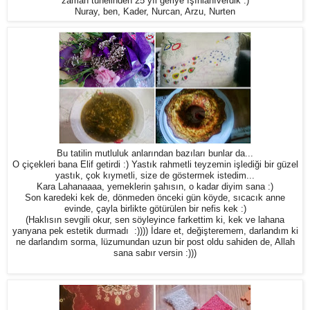
zaman tünelinden 25 yıl geriye ışınlanıverdik :)
Nuray, ben, Kader, Nurcan, Arzu, Nurten
Bu tatilin mutluluk anlarından bazıları bunlar da...
O çiçekleri bana Elif getirdi :) Yastık rahmetli teyzemin işlediği bir güzel
yastık, çok kıymetli, size de göstermek istedim...
Kara Lahanaaaa, yemeklerin şahısın, o kadar diyim sana :)
Son karedeki kek de, dönmeden önceki gün köyde, sıcacık anne
evinde, çayla birlikte götürülen bir nefis kek :)
(Haklısın sevgili okur, sen söyleyince farkettim ki, kek ve lahana
yanyana pek estetik durmadı :)))) İdare et, değişteremem, darlandım ki
ne darlandım sorma, lüzumundan uzun bir post oldu sahiden de, Allah
sana sabır versin :)))