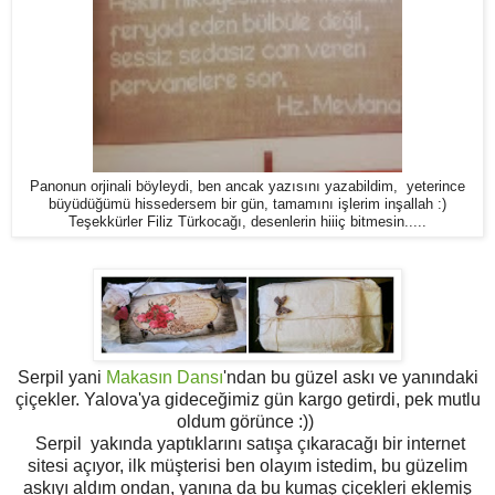
Panonun orjinali böyleydi, ben ancak yazısını yazabildim, yeterince
büyüdüğümü hissedersem bir gün, tamamını işlerim inşallah :)
Teşekkürler Filiz Türkocağı, desenlerin hiiiç bitmesin.....
Serpil yani
Makasın Dansı
'ndan bu güzel askı ve yanındaki
çiçekler. Yalova'ya gideceğimiz gün kargo getirdi, pek mutlu
oldum görünce :))
Serpil yakında yaptıklarını satışa çıkaracağı bir internet
sitesi açıyor, ilk müşterisi ben olayım istedim, bu güzelim
askıyı aldım ondan, yanına da bu kumaş çiçekleri eklemiş