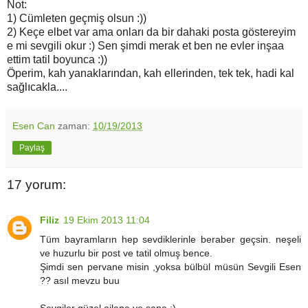
Not:
1) Cümleten geçmiş olsun :))
2) Keçe elbet var ama onları da bir dahaki posta göstereyim
e mi sevgili okur :) Sen şimdi merak et ben ne evler inşaa
ettim tatil boyunca :))
Öperim, kah yanaklarından, kah ellerinden, tek tek, hadi kal
sağlıcakla....
Esen Can
zaman:
10/19/2013
Paylaş
17 yorum:
Filiz
19 Ekim 2013 11:04
Tüm bayramların hep sevdiklerinle beraber geçsin. neşeli
ve huzurlu bir post ve tatil olmuş bence.
Şimdi sen pervane misin ,yoksa bülbül müsün Sevgili Esen
?? asıl mevzu buu
Sevgiler güzel ailene ve sana :)