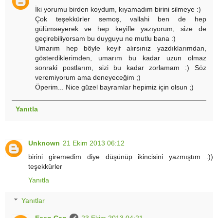
İki yorumu birden koydum, kıyamadım birini silmeye :)
Çok teşekkürler semoş, vallahi ben de hep
gülümseyerek ve hep keyifle yazıyorum, size de
geçirebiliyorsam bu duyguyu ne mutlu bana :)
Umarım hep böyle keyif alırsınız yazdıklarımdan,
gösterdiklerimden, umarım bu kadar uzun olmaz
sonraki postlarım, sizi bu kadar zorlamam :) Söz
veremiyorum ama deneyeceğim ;)
Öperim... Nice güzel bayramlar hepimiz için olsun ;)
Yanıtla
Unknown
21 Ekim 2013 06:12
birini giremedim diye düşünüp ikincisini yazmıştım :))
teşekkürler
Yanıtla
Yanıtlar
Esen Can
23 Ekim 2013 04:21