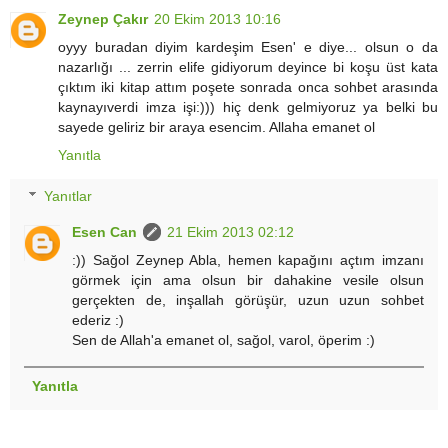
Zeynep Çakır
20 Ekim 2013 10:16
oyyy buradan diyim kardeşim Esen' e diye... olsun o da
nazarlığı ... zerrin elife gidiyorum deyince bi koşu üst kata
çıktım iki kitap attım poşete sonrada onca sohbet arasında
kaynayıverdi imza işi:))) hiç denk gelmiyoruz ya belki bu
sayede geliriz bir araya esencim. Allaha emanet ol
Yanıtla
Yanıtlar
Esen Can
21 Ekim 2013 02:12
:)) Sağol Zeynep Abla, hemen kapağını açtım imzanı
görmek için ama olsun bir dahakine vesile olsun
gerçekten de, inşallah görüşür, uzun uzun sohbet
ederiz :)
Sen de Allah'a emanet ol, sağol, varol, öperim :)
Yanıtla