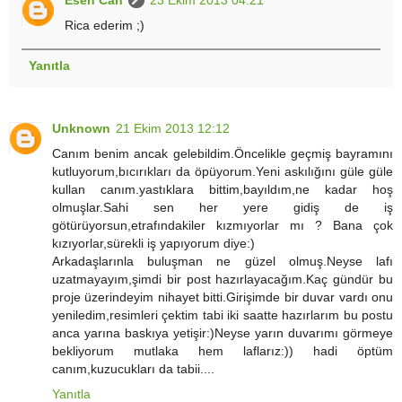
Rica ederim ;)
Yanıtla
Unknown
21 Ekim 2013 12:12
Canım benim ancak gelebildim.Öncelikle geçmiş bayramını
kutluyorum,bıcırıkları da öpüyorum.Yeni askılığını güle güle
kullan canım.yastıklara bittim,bayıldım,ne kadar hoş
olmuşlar.Sahi sen her yere gidiş de iş
götürüyorsun,etrafındakiler kızmıyorlar mı ? Bana çok
kızıyorlar,sürekli iş yapıyorum diye:)
Arkadaşlarınla buluşman ne güzel olmuş.Neyse lafı
uzatmayayım,şimdi bir post hazırlayacağım.Kaç gündür bu
proje üzerindeyim nihayet bitti.Girişimde bir duvar vardı onu
yeniledim,resimleri çektim tabi iki saatte hazırlarım bu postu
anca yarına baskıya yetişir:)Neyse yarın duvarımı görmeye
bekliyorum mutlaka hem laflarız:)) hadi öptüm
canım,kuzucukları da tabii....
Yanıtla