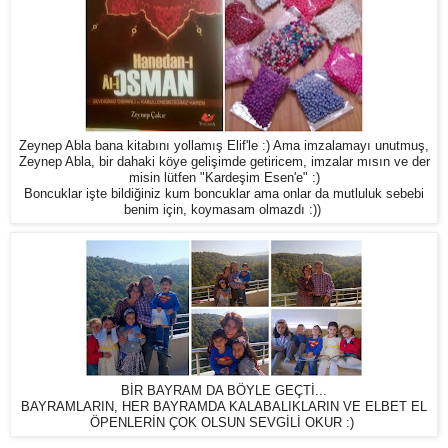
Zeynep Abla bana kitabını yollamış Elif'le :) Ama imzalamayı unutmuş,
Zeynep Abla, bir dahaki köye gelişimde getiricem, imzalar mısın ve der
misin lütfen "Kardeşim Esen'e" :)
Boncuklar işte bildiğiniz kum boncuklar ama onlar da mutluluk sebebi
benim için, koymasam olmazdı :))
BİR BAYRAM DA BÖYLE GEÇTİ...
BAYRAMLARIN, HER BAYRAMDA KALABALIKLARIN VE ELBET EL
ÖPENLERİN ÇOK OLSUN SEVGİLİ OKUR :)