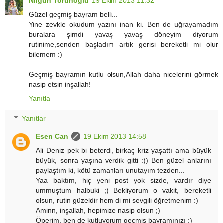
Nilgün Torunoğlu
19 Ekim 2013 11:32
Güzel geçmiş bayram belli...
Yine zevkle okudum yazını inan ki. Ben de uğrayamadım
buralara şimdi yavaş yavaş döneyim diyorum
rutinime,senden başladım artık gerisi bereketli mi olur
bilemem :)
Geçmiş bayramın kutlu olsun,Allah daha nicelerini görmek
nasip etsin inşallah!
Yanıtla
Yanıtlar
Esen Can
19 Ekim 2013 14:58
Ali Deniz pek bi beterdi, birkaç kriz yaşattı ama büyük
büyük, sonra yaşına verdik gitti :)) Ben güzel anlarını
paylaştım ki, kötü zamanları unutayım tezden...
Yaa baktım, hiç yeni post yok sizde, vardır diye
ummuştum halbuki ;) Bekliyorum o vakit, bereketli
olsun, rutin güzeldir hem di mi sevgili öğretmenim :)
Aminn, inşallah, hepimize nasip olsun ;)
Öperim, ben de kutluyorum geçmiş bayramınızı ;)