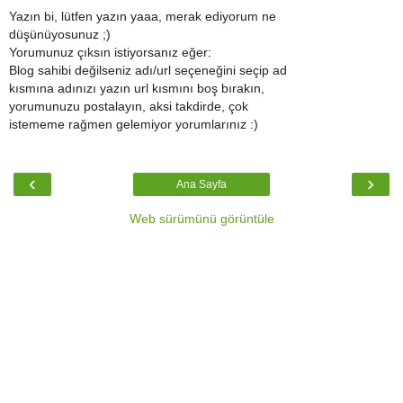
Yazın bi, lütfen yazın yaaa, merak ediyorum ne
düşünüyosunuz ;)
Yorumunuz çıksın istiyorsanız eğer:
Blog sahibi değilseniz adı/url seçeneğini seçip ad
kısmına adınızı yazın url kısmını boş bırakın,
yorumunuzu postalayın, aksi takdirde, çok
istememe rağmen gelemiyor yorumlarınız :)
‹
›
Ana Sayfa
Web sürümünü görüntüle