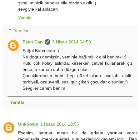
şimdi minicik bebeler bile bizden akıllı :)
sevgiyle kal ablacan
Yanıtla
Yanıtlar
Esen Can
3 Nisan 2014 04:50
Sağol Burcucum :)
Ne doğru demişsin, yeminle bağımlılık gibi benimki :)
Kutu çok kolay aslında, keserken cetvel kullanarak çiz
önce, o zaman daha düzgün olur...
Çocuklarımızın bahtı hep güzel olsun inşallah, akıllı,
terbiyeli, özgüvenli, sesi gür çıkan çocuklar olsunlar :)
Sevgiler canım benim
Yanıtla
Unknown
1 Nisan 2014 10:55
Esenim, hatırlar mısın bir de arkası yarınlar vardı
radyolarda, merakla ertesi gün beklenirdi devamı için... Ben