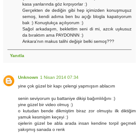
kasa yanlarında göz kırpıyorlar :)
Gerçekten de dediğin gibi hep içimizden konuşmuşuz
semoş, kendi adıma ben bu açığı blogla kapatıyorum
bak :) Konuştukça açılıyorum :)
Sağol arkadaşım, beklettim seni di mi, azcık uykusuz
da bıraktım ama PAYDONNN :)
Ankara'nın makus talihi değişir belki semoş???
Yanıtla
Unknown
1 Nisan 2014 07:34
yine çok güzel bir kapı çelengi yapmışsın ablacım
senin seviyorum şu battaniye dikişi bağımlılığını :)
yine güzel bir video olmuş :)
o kutudan bende dikmiştim biraz zor olmuştu ilk diktiğim
yamuk kesmişim keçeyi :)
ojelerin güzel be abla arada insan kendine torpil geçmeli
yakışmış sanada o renk