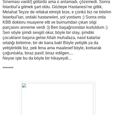
Sineması vardı!) götürdü ama o anlamadı, çözemedi. Sonra
İstanbul'a gitmek şart oldu. Göztepe Hastanesi'ne gittik,
Melahat Teyze de refakat etmişti bize, e çünkü biz ne bilelim
İstanbul'ları, ordaki hastaneleri, yol yordamı ;) Sonra orda
KBB doktoru muayene etti ve burnumdan çıkan silgi
parçasını anneme verdi :)) Ben başağrısından kurtuldum ;)
Sen söyle şimdi sevgili okur, böyle bir olay, şimdiki
çocukların başına gelse Allah muhafaza, nasıl katarlar
ortalığı birbirine, bir de bana bak! Böyle yetiştik ya da
yetiştirildik biz, pek fena ama maalesef böyle, korkarak
çoğunlukla, biraz pasif, biraz edilgen....
Neyse işte bu da böyle bir hikayeydi...
*******