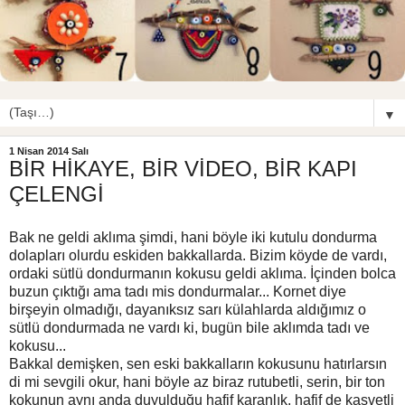
▼
1 Nisan 2014 Salı
BİR HİKAYE, BİR VİDEO, BİR KAPI
ÇELENGİ
Bak ne geldi aklıma şimdi, hani böyle iki kutulu dondurma
dolapları olurdu eskiden bakkallarda. Bizim köyde de vardı,
ordaki sütlü dondurmanın kokusu geldi aklıma. İçinden bolca
buzun çıktığı ama tadı mis dondurmalar... Kornet diye
birşeyin olmadığı, dayanıksız sarı külahlarda aldığımız o
sütlü dondurmada ne vardı ki, bugün bile aklımda tadı ve
kokusu...
Bakkal demişken, sen eski bakkalların kokusunu hatırlarsın
di mi sevgili okur, hani böyle az biraz rutubetli, serin, bir ton
kokunun aynı anda duyulduğu hafif karanlık, hafif de kasvetli