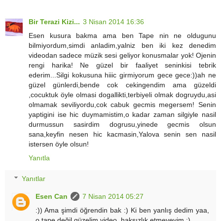
Bir Terazi Kizi...
3 Nisan 2014 16:36
Esen kusura bakma ama ben Tape nin ne oldugunu
bilmiyordum,simdi anladim,yalniz ben iki kez denedim
videodan sadece müzik sesi geliyor konusmalar yok! Ojenin
rengi harika! Ne güzel bir faaliyet seninkisi tebrik
ederim...Silgi kokusuna hiiic girmiyorum gece gece:))ah ne
güzel günlerdi,bende cok cekingendim ama güzeldi
,cocuktuk öyle olmasi dogallikti,terbiyeli olmak dogruydu,asi
olmamak seviliyordu,cok cabuk gecmis megersem! Senin
yaptigini ise hic duymamistim,o kadar zaman silgiyle nasil
durmussun sasirdim dogrusu,yinede gecmis olsun
sana,keyfin nesen hic kacmasin,Yalova senin sen nasil
istersen öyle olsun!
Yanıtla
Yanıtlar
Esen Can
7 Nisan 2014 05:27
:)) Ama şimdi öğrendin bak :) Ki ben yanlış dedim yaa,
o tape değil güzelim video, haksızlık etmeyeyim :)