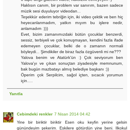
Haklısın canım, bir problem var sanırım, bazen sadece
müzik sesi duyuluyor videodan...
Teşekkür ederim tebriğin için, iki video çektik ve ben hiç
heyecanlanmadım, yatkın mıyım bu işlere nedir,
anlamadım :)))
Evet, bizim zamanımızdaki bütün çocuklar benzerdi,
sessiz, terbiyeli ve çok konuşmayan, kendini fazla ifade
edemeyen çocuklar, belki de o zamanın normali
böyleydi... Şimdikiler de biraz fazla özgüvenli mi ne???
Yalova benim ve Atatürk'ün :) Çok seviyorum ben
Yalova'yı ve çıkan sonuçtan ziyadesiyle memnunum,
bak bugün mazbatayı almış belediye başkanı :))
Öperim çok Serpilcim, sağol içten, sıcacık yorumun
için.....
Yanıtla
Cebimdeki renkler
7 Nisan 2014 04:42
Yine bir biriktir biriktir Esen oku keyfin yerine gelsin
günündeyim şekerim. Eskilere götürdün yine beni. Ilkokul