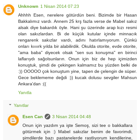
Unknown
1 Nisan 2014 07:23
Ahhhh Esen, nerelere götürdün beni. Bizimde bir Hasan
Bakkalımız vardı. Annem 25 krş fazla verse de Mabel sakız
alsak diye bakardık öyle. Hani şu üzerinde arap kızı resmi
olan sakızlardan. Bi de küçük kutular içinde minnacık
rengarenk sakızlar vardı, adını hatırlamıyorum. Çünkü
onları kıııırk yılda bir alabilirdik. Okulda otorite, evde otorite,
"ama baba" diyecek olsak "sen sus konuşma" en birinci
laflarıydı sağolsunların. Onun için biz de hep içimizden
konuştuk, şimdi de çekingen kalmamız bu yüzden belki de
:)) OOOOO çok konuştum yine, tapen de çelengin de süper.
Gece beklememe değdi :)) kucak dolusu sevgiler Mahsun
Ankara'dan :((
Yanıtla
Yanıtlar
Esen Can
3 Nisan 2014 04:48
Onun için yazdım ya işte Semoş, sizi tee o bakkallara
götürmek için :) Mabel sakızlar benim de favorimdi,
şimdilerde bazı pastanelerde rastlıyorum kendilerine,