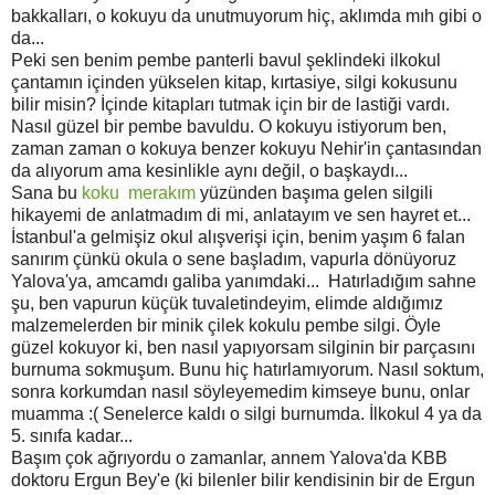
bakkalları, o kokuyu da unutmuyorum hiç, aklımda mıh gibi o
da...
Peki sen benim pembe panterli bavul şeklindeki ilkokul
çantamın içinden yükselen kitap, kırtasiye, silgi kokusunu
bilir misin? İçinde kitapları tutmak için bir de lastiği vardı.
Nasıl güzel bir pembe bavuldu. O kokuyu istiyorum ben,
zaman zaman o kokuya benzer kokuyu Nehir'in çantasından
da alıyorum ama kesinlikle aynı değil, o başkaydı...
Sana bu
koku merakım
yüzünden başıma gelen silgili
hikayemi de anlatmadım di mi, anlatayım ve sen hayret et...
İstanbul'a gelmişiz okul alışverişi için, benim yaşım 6 falan
sanırım çünkü okula o sene başladım, vapurla dönüyoruz
Yalova'ya, amcamdı galiba yanımdaki... Hatırladığım sahne
şu, ben vapurun küçük tuvaletindeyim, elimde aldığımız
malzemelerden bir minik çilek kokulu pembe silgi. Öyle
güzel kokuyor ki, ben nasıl yapıyorsam silginin bir parçasını
burnuma sokmuşum. Bunu hiç hatırlamıyorum. Nasıl soktum,
sonra korkumdan nasıl söyleyemedim kimseye bunu, onlar
muamma :( Senelerce kaldı o silgi burnumda. İlkokul 4 ya da
5. sınıfa kadar...
Başım çok ağrıyordu o zamanlar, annem Yalova'da KBB
doktoru Ergun Bey'e (ki bilenler bilir kendisinin bir de Ergun