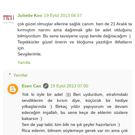
Juliette Koc
19 Eylül 2013 06:57
çok güzel olmuşlar ellerine sağlık canım. ben de 21 Aralık ta
kırmıştım narımı ama dağıtmak gibi bir adet olduğunu
bilmiyordum. Bu sene tavsiyene uyup bende dağıtacağım :)
Teşekkürler güzel önerin ve bloğuma yazdığın iltifatların
için.
Sevgilerimle,
Yanıtla
Yanıtlar
Esen Can
19 Eylül 2013 07:00
Yok ki öyle bir adet :))) Ben uydurdum, etrafımdaki
sevdiklerim de kırsın diye, küçücük bir hediye
yılbaşlarında :) Birkaç yıldır yapıyorum ve devam
edeceğim inşallah, bu sene keçe de eklerim süslere
bakarsın :)
Sen de yap tabii, kim bilir ne şık şeyler hazırlarsın :)
Rica ederim, bilmem söylemeye gerek var mı ama çok