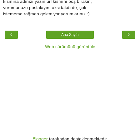
kısmına adınızı yazın url kısmını boş bırakın,
yorumunuzu postalayın, aksi takdirde, çok
istememe rağmen gelemiyor yorumlarınız :)
‹
›
Ana Sayfa
Web sürümünü görüntüle
Blogger
tarafından desteklenmektedir.