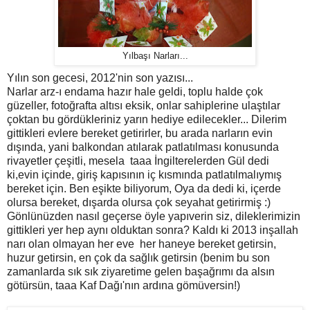
Yılbaşı Narları...
Yılın son gecesi, 2012'nin son yazısı...
Narlar arz-ı endama hazır hale geldi, toplu halde çok
güzeller, fotoğrafta altısı eksik, onlar sahiplerine ulaştılar
çoktan bu gördükleriniz yarın hediye edilecekler... Dilerim
gittikleri evlere bereket getirirler, bu arada narların evin
dışında, yani balkondan atılarak patlatılması konusunda
rivayetler çeşitli, mesela taaa İngilterelerden Gül dedi
ki,evin içinde, giriş kapısının iç kısmında patlatılmalıymış
bereket için. Ben eşikte biliyorum, Oya da dedi ki, içerde
olursa bereket, dışarda olursa çok seyahat getirirmiş :)
Gönlünüzden nasıl geçerse öyle yapıverin siz, dileklerimizin
gittikleri yer hep aynı olduktan sonra? Kaldı ki 2013 inşallah
narı olan olmayan her eve her haneye bereket getirsin,
huzur getirsin, en çok da sağlık getirsin (benim bu son
zamanlarda sık sık ziyaretime gelen başağrımı da alsın
götürsün, taaa Kaf Dağı'nın ardına gömüversin!)