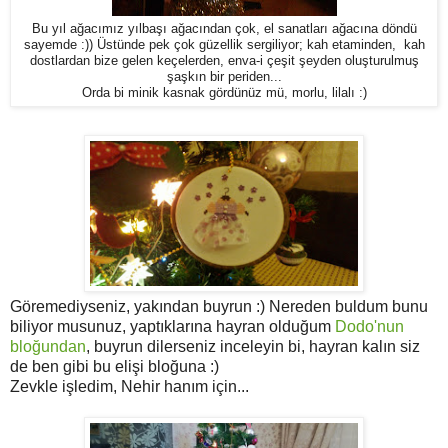
Bu yıl ağacımız yılbaşı ağacından çok, el sanatları ağacına döndü
sayemde :)) Üstünde pek çok güzellik sergiliyor; kah etaminden, kah
dostlardan bize gelen keçelerden, enva-i çeşit şeyden oluşturulmuş
şaşkın bir periden...
Orda bi minik kasnak gördünüz mü, morlu, lilalı :)
Göremediyseniz, yakından buyrun :) Nereden buldum bunu
biliyor musunuz, yaptıklarına hayran olduğum
Dodo'nun
bloğundan
, buyrun dilerseniz inceleyin bi, hayran kalın siz
de ben gibi bu elişi bloğuna :)
Zevkle işledim, Nehir hanım için...