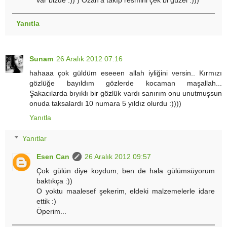
var bizde :)) ) Ozan'a takıp resmini çek bi güzel :)))
Yanıtla
Sunam
26 Aralık 2012 07:16
hahaaa çok güldüm eseeen allah iyliğini versin.. Kırmızı
gözlüğe bayıldım gözlerde kocaman maşallah...
Şakacılarda bıyıklı bir gözlük vardı sanırım onu unutmuşsun
onuda taksalardı 10 numara 5 yıldız olurdu :))))
Yanıtla
Yanıtlar
Esen Can
26 Aralık 2012 09:57
Çok gülün diye koydum, ben de hala gülümsüyorum
baktıkça :))
O yoktu maalesef şekerim, eldeki malzemelerle idare
ettik :)
Öperim...