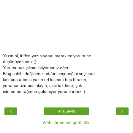
Yazın bi, lütfen yazın yaaa, merak ediyorum ne
düşünüyosunuz ;)
Yorumunuz çıksın istiyorsanız eğer:
Blog sahibi değilseniz adı/url seçeneğini seçip ad
kısmına adınızı yazın url kısmını boş bırakın,
yorumunuzu postalayın, aksi takdirde, çok
istememe rağmen gelemiyor yorumlarınız :)
‹
›
Ana Sayfa
Web sürümünü görüntüle