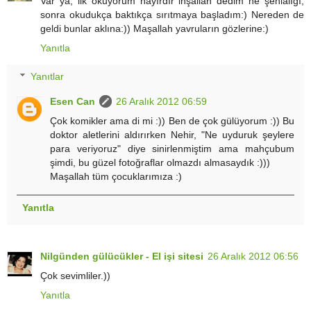
Var ya, ilk okuyorum hayırdır inşallah dedim ne şehlalığı,
sonra okudukça baktıkça sırıtmaya başladım:) Nereden de
geldi bunlar aklına:)) Maşallah yavruların gözlerine:)
Yanıtla
Yanıtlar
Esen Can
26 Aralık 2012 06:59
Çok komikler ama di mi :)) Ben de çok gülüyorum :)) Bu
doktor aletlerini aldırırken Nehir, "Ne uyduruk şeylere
para veriyoruz" diye sinirlenmiştim ama mahçubum
şimdi, bu güzel fotoğraflar olmazdı almasaydık :)))
Maşallah tüm çocuklarımıza :)
Yanıtla
Nilgünden gülücükler - El işi sitesi
26 Aralık 2012 06:56
Çok sevimliler.))
Yanıtla