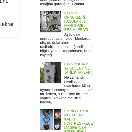
anne yemekleri eşliğinde bu
günü
aşağıda gördüğünüz çantal...
ETAMİN
ÖRNEKLERİ,
PANOLAR ve
tekrar
DAHİ GÜZEL
RESİMLER VS...
Aşağıdaki
gördüğünüz örnekler, bloglarda,
etsy'de dolanırken
rastladıklarımdan, beğendiklerimi
bilgisayarıma kopyalarken, ismine
kaynağ...
ETAMİN KİTAP
AYRAÇLARI VE
TATİL KİTAPLARI...
Ne zamandır
niyetliydim
etaminden kitap
ayracı denemeye, olur mu olmaz
mı derken, bu tatil tam üç tane
yaptım. Biri kendime, ikisi
hediye,...
EMİNÖNÜ'NDE
MUTLU BİR
KADIN
PORTRESİ-KEÇE
MAGNETLER
EŞLİĞİNDE :)