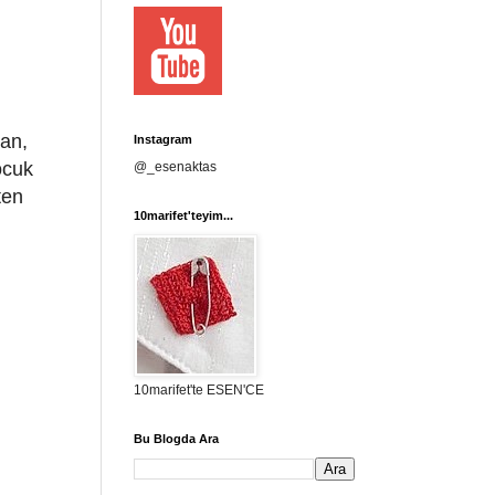
yan,
Instagram
ocuk
@_esenaktas
ten
10marifet'teyim...
10marifet'te ESEN'CE
Bu Blogda Ara