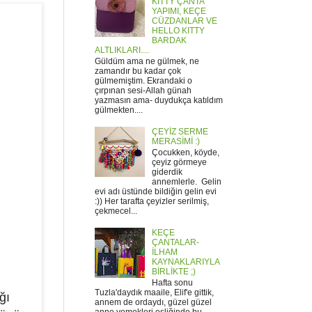
KITTY ÇANTA
YAPIMI, KEÇE
CÜZDANLAR VE
HELLO KITTY
BARDAK
ALTLIKLARI....
Güldüm ama ne gülmek, ne
zamandır bu kadar çok
gülmemiştim. Ekrandaki o
çırpınan sesi-Allah günah
yazmasın ama- duydukça katıldım
gülmekten....
ÇEYİZ SERME
MERASİMİ :)
Çocukken, köyde,
çeyiz görmeye
giderdik
annemlerle. Gelin
evi adı üstünde bildiğin gelin evi
:)) Her tarafta çeyizler serilmiş,
çekmecel...
KEÇE
ÇANTALAR-
İLHAM
KAYNAKLARIYLA
BİRLİKTE ;)
Hafta sonu
Tuzla'daydık maaile, Elif'e gittik,
ğı
annem de ordaydı, güzel güzel