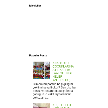
İzleyiciler
Popular Posts
ANAOKULU
ÇOCUKLARINA
AİLE KATILIMI
FAALİYETİNDE
NELER
YAPTIRILIR :)
Bilmem bu postun başlığı ilgini
çekti mi sevgili okur? Sen oku bu
postu, varsa anaokulu çağında
çocuğun o vakit faydalanırsın,
yoksa ana...
KEÇE HELLO