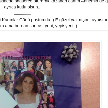
akinede saatlerce oturarak kazanan canım Annemin de 
ayrıca kutlu olsun...
******************
i Kadınlar Günü postumdu :) E güzel yazmışım, aynısını 
im ama burdan sonrası yeni, yepisyeni :)