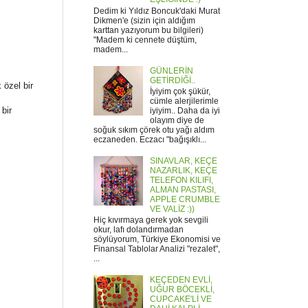
Dedim ki Yıldız Boncuk'daki Murat
Dikmen'e (sizin için aldığım
karttan yazıyorum bu bilgileri)
"Madem ki cennete düştüm,
madem...
GÜNLERİN
GETİRDİĞİ..
 özel bir
İyiyim çok şükür,
cümle alerjilerimle
bir
iyiyim.. Daha da iyi
olayım diye de
soğuk sıkım çörek otu yağı aldım
eczaneden. Eczacı "bağışıklı...
SINAVLAR, KEÇE
NAZARLIK, KEÇE
TELEFON KILIFI,
ALMAN PASTASI,
APPLE CRUMBLE
VE VALİZ :))
Hiç kıvırmaya gerek yok sevgili
okur, lafı dolandırmadan
söylüyorum, Türkiye Ekonomisi ve
Finansal Tablolar Analizi "rezalet",
...
KEÇEDEN EVLİ,
UĞUR BÖCEKLİ,
CUPCAKE'Lİ VE