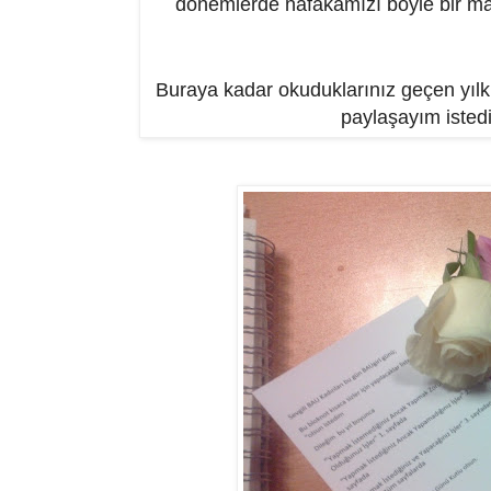
dönemlerde nafakamızı böyle bir m
Buraya kadar okuduklarınız geçen yılk
paylaşayım isted