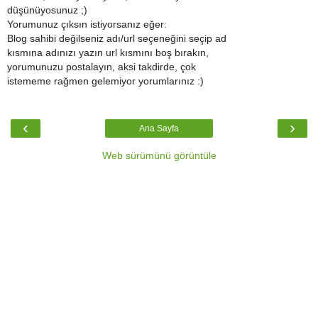
düşünüyosunuz ;)
Yorumunuz çıksın istiyorsanız eğer:
Blog sahibi değilseniz adı/url seçeneğini seçip ad
kısmına adınızı yazın url kısmını boş bırakın,
yorumunuzu postalayın, aksi takdirde, çok
istememe rağmen gelemiyor yorumlarınız :)
‹
›
Ana Sayfa
Web sürümünü görüntüle