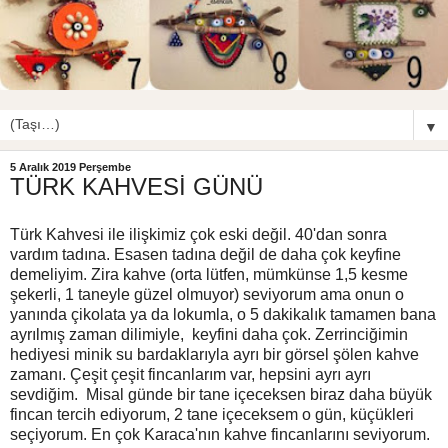
▼
5 Aralık 2019 Perşembe
TÜRK KAHVESİ GÜNÜ
Türk Kahvesi ile ilişkimiz çok eski değil. 40'dan sonra
vardım tadına. Esasen tadına değil de daha çok keyfine
demeliyim. Zira kahve (orta lütfen, mümkünse 1,5 kesme
şekerli, 1 taneyle güzel olmuyor) seviyorum ama onun o
yanında çikolata ya da lokumla, o 5 dakikalık tamamen bana
ayrılmış zaman dilimiyle, keyfini daha çok. Zerrinciğimin
hediyesi minik su bardaklarıyla ayrı bir görsel şölen kahve
zamanı. Çeşit çeşit fincanlarım var, hepsini ayrı ayrı
sevdiğim. Misal günde bir tane içeceksen biraz daha büyük
fincan tercih ediyorum, 2 tane içeceksem o gün, küçükleri
seçiyorum. En çok Karaca'nın kahve fincanlarını seviyorum.