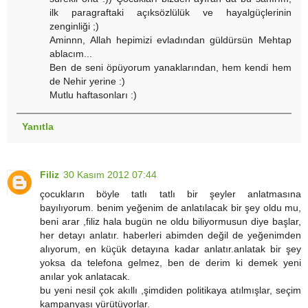
ilk paragraftaki açıksözlülük ve hayalgüçlerinin
zenginliği ;)
Aminnn, Allah hepimizi evladından güldürsün Mehtap
ablacım...
Ben de seni öpüyorum yanaklarından, hem kendi hem
de Nehir yerine :)
Mutlu haftasonları :)
Yanıtla
Filiz
30 Kasım 2012 07:44
çocukların böyle tatlı tatlı bir şeyler anlatmasına
bayılıyorum. benim yeğenim de anlatılacak bir şey oldu mu,
beni arar ,filiz hala bugün ne oldu biliyormusun diye başlar,
her detayı anlatır. haberleri abimden değil de yeğenimden
alıyorum, en küçük detayına kadar anlatır.anlatak bir şey
yoksa da telefona gelmez, ben de derim ki demek yeni
anılar yok anlatacak.
bu yeni nesil çok akıllı ,şimdiden politikaya atılmışlar, seçim
kampanyası yürütüyorlar.