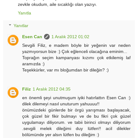
zevkle okudum, aile sıcaklığı olan yazıyı.
Yanıtla
Yanıtlar
Esen Can
1 Aralık 2012 01:02
Sevgili Filiz, e madem böyle bir yeğenin var neden
yazmıyorsun bize :) Çok eğlenceli olacağına eminim...
Toprağın seçim kampanyası kızımı çok etkilemiş laf
aramızda :)
Teşekkürler, var mı bloğumdan bir dileğin? :)
Filiz
1 Aralık 2012 04:35
en önemli şeyi unutmuşum iyiki hatırlattın Esen Can :)
dilek dilemeyi nasıl unuturum yahuuuu!!
önümüzdeki günlerde bir örgü yarışması başlayacak,
çok güzel bir fikir bulmayı ve de bu fikri çok güzel
uygulamayı diliyorum. ve tabii birinci olmayı diliyorum
.sevgili melek dileğimi duy lütfen!! acil dilekler
bölümünde yer alsın lütfen bu dileğim :)