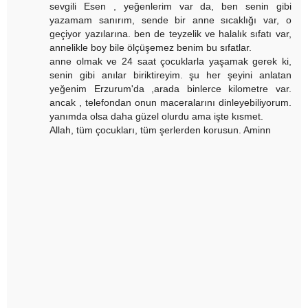
sevgili Esen , yeğenlerim var da, ben senin gibi
yazamam sanırım, sende bir anne sıcaklığı var, o
geçiyor yazılarına. ben de teyzelik ve halalık sıfatı var,
annelikle boy bile ölçüşemez benim bu sıfatlar.
anne olmak ve 24 saat çocuklarla yaşamak gerek ki,
senin gibi anılar biriktireyim. şu her şeyini anlatan
yeğenim Erzurum'da ,arada binlerce kilometre var.
ancak , telefondan onun maceralarını dinleyebiliyorum.
yanımda olsa daha güzel olurdu ama işte kısmet.
Allah, tüm çocukları, tüm şerlerden korusun. Aminn