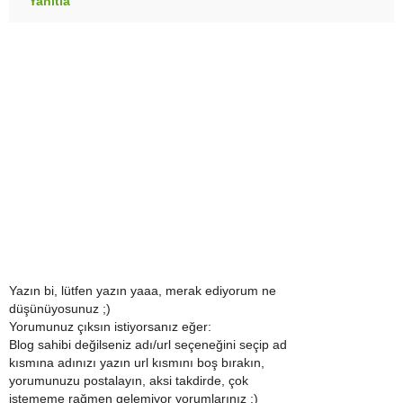
Yanıtla
Yazın bi, lütfen yazın yaaa, merak ediyorum ne
düşünüyosunuz ;)
Yorumunuz çıksın istiyorsanız eğer:
Blog sahibi değilseniz adı/url seçeneğini seçip ad
kısmına adınızı yazın url kısmını boş bırakın,
yorumunuzu postalayın, aksi takdirde, çok
istememe rağmen gelemiyor yorumlarınız :)