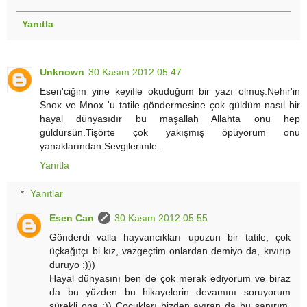
Yanıtla
Unknown
30 Kasım 2012 05:47
Esen'ciğim yine keyifle okuduğum bir yazı olmuş.Nehir'in
Snox ve Mnox 'u tatile göndermesine çok güldüm nasıl bir
hayal dünyasıdır bu maşallah Allahta onu hep
güldürsün.Tişörte çok yakışmış öpüyorum onu
yanaklarından.Sevgilerimle..
Yanıtla
Yanıtlar
Esen Can
30 Kasım 2012 05:55
Gönderdi valla hayvancıkları upuzun bir tatile, çok
üçkağıtçı bi kız, vazgeçtim onlardan demiyo da, kıvırıp
duruyo :)))
Hayal dünyasını ben de çok merak ediyorum ve biraz
da bu yüzden bu hikayelerin devamını soruyorum
sürekli ona :)) Çocukları bizden ayıran da bu sanırım,