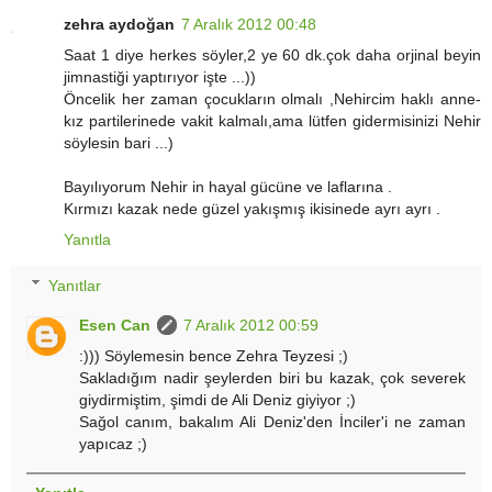
zehra aydoğan
7 Aralık 2012 00:48
Saat 1 diye herkes söyler,2 ye 60 dk.çok daha orjinal beyin
jimnastiği yaptırıyor işte ...))
Öncelik her zaman çocukların olmalı ,Nehircim haklı anne-
kız partilerinede vakit kalmalı,ama lütfen gidermisinizi Nehir
söylesin bari ...)
Bayılıyorum Nehir in hayal gücüne ve laflarına .
Kırmızı kazak nede güzel yakışmış ikisinede ayrı ayrı .
Yanıtla
Yanıtlar
Esen Can
7 Aralık 2012 00:59
:))) Söylemesin bence Zehra Teyzesi ;)
Sakladığım nadir şeylerden biri bu kazak, çok severek
giydirmiştim, şimdi de Ali Deniz giyiyor ;)
Sağol canım, bakalım Ali Deniz'den İnciler'i ne zaman
yapıcaz ;)