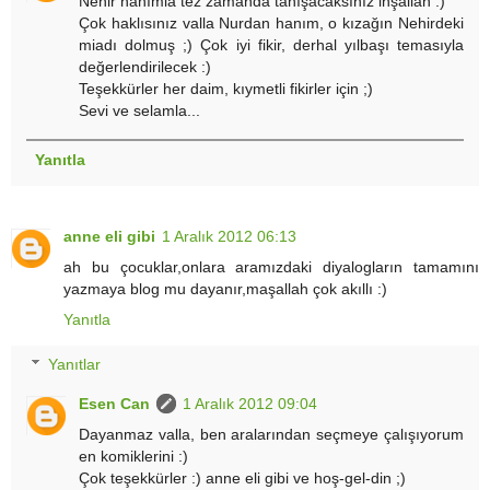
Nehir hanımla tez zamanda tanışacaksınız inşallah :)
Çok haklısınız valla Nurdan hanım, o kızağın Nehirdeki
miadı dolmuş ;) Çok iyi fikir, derhal yılbaşı temasıyla
değerlendirilecek :)
Teşekkürler her daim, kıymetli fikirler için ;)
Sevi ve selamla...
Yanıtla
anne eli gibi
1 Aralık 2012 06:13
ah bu çocuklar,onlara aramızdaki diyalogların tamamını
yazmaya blog mu dayanır,maşallah çok akıllı :)
Yanıtla
Yanıtlar
Esen Can
1 Aralık 2012 09:04
Dayanmaz valla, ben aralarından seçmeye çalışıyorum
en komiklerini :)
Çok teşekkürler :) anne eli gibi ve hoş-gel-din ;)