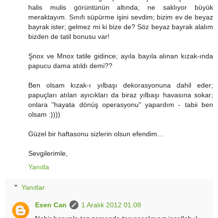
halis mulis görüntünün altında; ne saklıyor büyük
meraktayım. Sınıfı süpürme işini sevdim; bizim ev de beyaz
bayrak ister; gelmez mi ki bize de? Söz beyaz bayrak alalım
bizden de tatil bonusu var!
Şnox ve Mnox tatile gidince; ayıla bayıla alınan kızak-ında
papucu dama atıldı demi??
Ben olsam kızak-ı yılbaşı dekorasyonuna dahil eder;
papuçları atılan ayıcıkları da biraz yılbaşı havasına sokar;
onlara "hayata dönüş operasyonu" yapardım - tabii ben
olsam :))))
Güzel bir haftasonu sizlerin olsun efendim...
Sevgilerimle,
Yanıtla
Yanıtlar
Esen Can
1 Aralık 2012 01:08