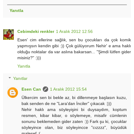
Yanıtla
Cebimdeki renkler
1 Aralık 2012 12:56
Esen' cim ellerine sağlık, sen bu çocukları da çok komik
yapmışsın kendin gibi :)) Çok gülüyorum Nehir' e ama haklı
olduğu noktalar da var aslına bakarsan... "Şimdi lütfen gider
misiniz?" :)))
Yanıtla
Yanıtlar
Esen Can
1 Aralık 2012 15:54
Ülkercim sen bi bekle az, bi dillenmeye başlasın kuzu,
bak senden de ne "Lara'dan İnciler" çıkacak :)))
Nehir haklı ama söyleyişini bi duysaydım, koptum
resmen, kibar kibar, o söylemeye, misafir cümlenin
sonunu beklemeden gider zaten :)) Fark şu ki, çocuklar
söyleyince olan, biz söyleyincce "cızzzz", büyüdük
malesef :(