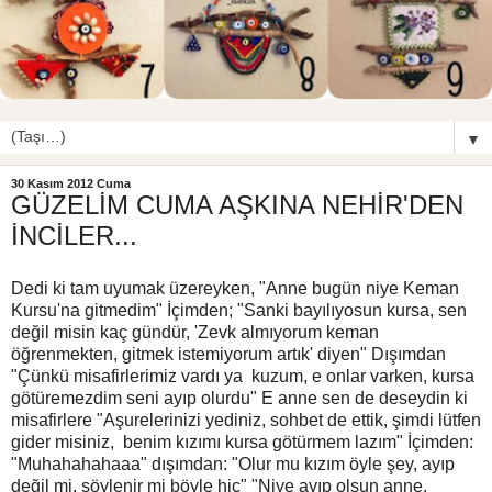
▼
30 Kasım 2012 Cuma
GÜZELİM CUMA AŞKINA NEHİR'DEN
İNCİLER...
Dedi ki tam uyumak üzereyken, "Anne bugün niye Keman
Kursu'na gitmedim" İçimden; "Sanki bayılıyosun kursa, sen
değil misin kaç gündür, 'Zevk almıyorum keman
öğrenmekten, gitmek istemiyorum artık' diyen" Dışımdan
"Çünkü misafirlerimiz vardı ya kuzum, e onlar varken, kursa
götüremezdim seni ayıp olurdu" E anne sen de deseydin ki
misafirlere "Aşurelerinizi yediniz, sohbet de ettik, şimdi lütfen
gider misiniz, benim kızımı kursa götürmem lazım" İçimden:
"Muhahahahaaa" dışımdan: "Olur mu kızım öyle şey, ayıp
değil mi, söylenir mi böyle hiç" "Niye ayıp olsun anne,