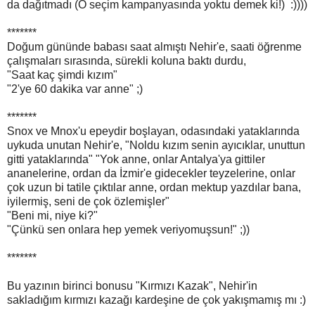
da dağıtmadı (O seçim kampanyasında yoktu demek ki!) :))))
*******
Doğum gününde babası saat almıştı Nehir'e, saati öğrenme
çalışmaları sırasında, sürekli koluna baktı durdu,
"Saat kaç şimdi kızım"
"2'ye 60 dakika var anne" ;)
*******
Snox ve Mnox'u epeydir boşlayan, odasındaki yataklarında
uykuda unutan Nehir'e, "Noldu kızım senin ayıcıklar, unuttun
gitti yataklarında" "Yok anne, onlar Antalya'ya gittiler
ananelerine, ordan da İzmir'e gidecekler teyzelerine, onlar
çok uzun bi tatile çıktılar anne, ordan mektup yazdılar bana,
iyilermiş, seni de çok özlemişler"
"Beni mi, niye ki?"
"Çünkü sen onlara hep yemek veriyomuşsun!" ;))
*******
Bu yazının birinci bonusu "Kırmızı Kazak", Nehir'in
sakladığım kırmızı kazağı kardeşine de çok yakışmamış mı :)