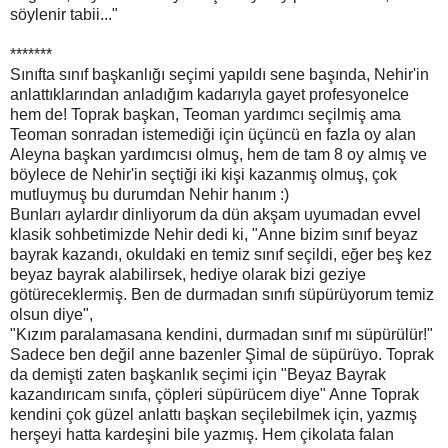
söylenir tabii..."
*******
Sınıfta sınıf başkanlığı seçimi yapıldı sene başında, Nehir'in
anlattıklarından anladığım kadarıyla gayet profesyonelce
hem de! Toprak başkan, Teoman yardımcı seçilmiş ama
Teoman sonradan istemediği için üçüncü en fazla oy alan
Aleyna başkan yardımcısı olmuş, hem de tam 8 oy almış ve
böylece de Nehir'in seçtiği iki kişi kazanmış olmuş, çok
mutluymuş bu durumdan Nehir hanım :)
Bunları aylardır dinliyorum da dün akşam uyumadan evvel
klasik sohbetimizde Nehir dedi ki, "Anne bizim sınıf beyaz
bayrak kazandı, okuldaki en temiz sınıf seçildi, eğer beş kez
beyaz bayrak alabilirsek, hediye olarak bizi geziye
götüreceklermiş. Ben de durmadan sınıfı süpürüyorum temiz
olsun diye",
"Kızım paralamasana kendini, durmadan sınıf mı süpürülür!"
Sadece ben değil anne bazenler Şimal de süpürüyo. Toprak
da demişti zaten başkanlık seçimi için "Beyaz Bayrak
kazandırıcam sınıfa, çöpleri süpürücem diye" Anne Toprak
kendini çok güzel anlattı başkan seçilebilmek için, yazmış
herşeyi hatta kardeşini bile yazmış. Hem çikolata falan