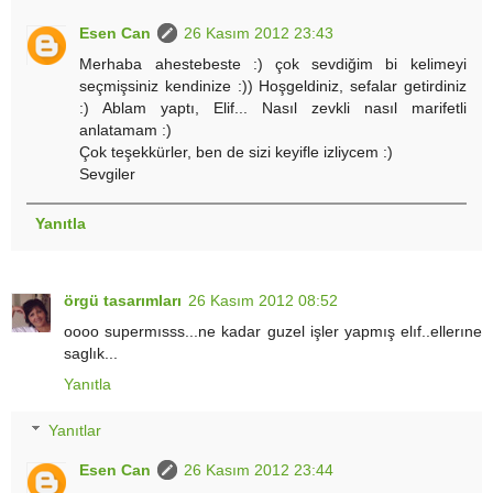
Esen Can
26 Kasım 2012 23:43
Merhaba ahestebeste :) çok sevdiğim bi kelimeyi
seçmişsiniz kendinize :)) Hoşgeldiniz, sefalar getirdiniz
:) Ablam yaptı, Elif... Nasıl zevkli nasıl marifetli
anlatamam :)
Çok teşekkürler, ben de sizi keyifle izliycem :)
Sevgiler
Yanıtla
örgü tasarımları
26 Kasım 2012 08:52
oooo supermısss...ne kadar guzel işler yapmış elıf..ellerıne
saglık...
Yanıtla
Yanıtlar
Esen Can
26 Kasım 2012 23:44