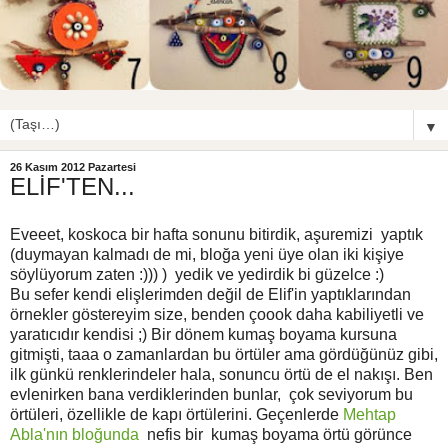
▼
26 Kasım 2012 Pazartesi
ELİF'TEN...
Eveeet, koskoca bir hafta sonunu bitirdik, aşuremizi yaptık
(duymayan kalmadı de mi, bloğa yeni üye olan iki kişiye
söylüyorum zaten :))) ) yedik ve yedirdik bi güzelce :)
Bu sefer kendi elişlerimden değil de Elif'in yaptıklarından
örnekler göstereyim size, benden çoook daha kabiliyetli ve
yaratıcıdır kendisi ;) Bir dönem kumaş boyama kursuna
gitmişti, taaa o zamanlardan bu örtüler ama gördüğünüz gibi,
ilk günkü renklerindeler hala, sonuncu örtü de el nakışı. Ben
evlenirken bana verdiklerinden bunlar, çok seviyorum bu
örtüleri, özellikle de kapı örtülerini. Geçenlerde
Mehtap
Abla'nın bloğunda
nefis bir kumaş boyama örtü görünce