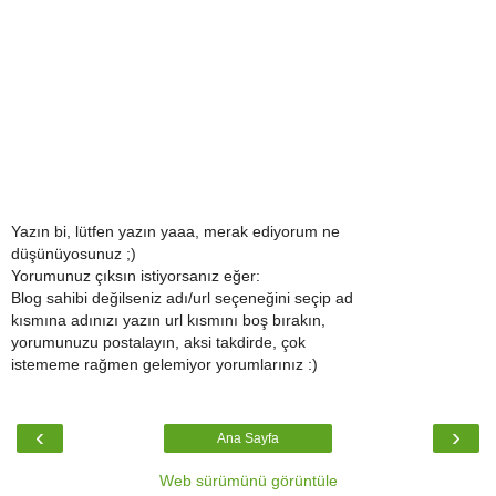
Yazın bi, lütfen yazın yaaa, merak ediyorum ne
düşünüyosunuz ;)
Yorumunuz çıksın istiyorsanız eğer:
Blog sahibi değilseniz adı/url seçeneğini seçip ad
kısmına adınızı yazın url kısmını boş bırakın,
yorumunuzu postalayın, aksi takdirde, çok
istememe rağmen gelemiyor yorumlarınız :)
‹
›
Ana Sayfa
Web sürümünü görüntüle