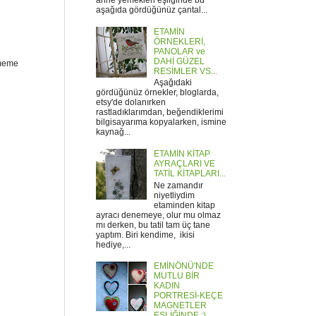
anne yemekleri eşliğinde bu
aşağıda gördüğünüz çantal...
ETAMİN
ÖRNEKLERİ,
PANOLAR ve
DAHİ GÜZEL
ememe
RESİMLER VS...
Aşağıdaki
gördüğünüz örnekler, bloglarda,
etsy'de dolanırken
rastladıklarımdan, beğendiklerimi
bilgisayarıma kopyalarken, ismine
kaynağ...
ETAMİN KİTAP
AYRAÇLARI VE
TATİL KİTAPLARI...
Ne zamandır
niyetliydim
etaminden kitap
ayracı denemeye, olur mu olmaz
mı derken, bu tatil tam üç tane
yaptım. Biri kendime, ikisi
hediye,...
EMİNÖNÜ'NDE
MUTLU BİR
KADIN
PORTRESİ-KEÇE
MAGNETLER
EŞLİĞİNDE :)