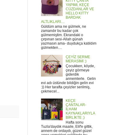
KITTY ÇANTA
YAPIMI, KEÇE
CÜZDANLAR VE
HELLO KITTY
BARDAK
ALTLIKLARI....
Güldüm ama ne gülmek, ne
zamandır bu kadar çok
gülmemiştim. Ekrandaki o
çırpınan sesi-Allah günah
yazmasın ama- duydukça katıldım
gülmekten....
ÇEYİZ SERME
MERASİMİ :)
Çocukken, köyde,
çeyiz görmeye
giderdik
annemlerle. Gelin
evi adı üstünde bildiğin gelin evi
:)) Her tarafta çeyizler serilmiş,
çekmecel...
KEÇE
ÇANTALAR-
İLHAM
KAYNAKLARIYLA
BİRLİKTE ;)
Hafta sonu
Tuzla'daydık maaile, Elif'e gittik,
annem de ordaydı, güzel güzel