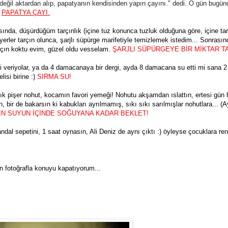
değil aktardan alıp, papatyanın kendisinden yapın çayını." dedi. O gün bugün
e
PAPATYA ÇAYI.
ında, düşürdüğüm tarçınlık (içine tuz konunca tuzluk olduğuna göre, içine ta
erler tarçın olunca, şarjlı süpürge marifetiyle temizlemek istedim... Sonrası
rçın koktu evim, güzel oldu vesselam.
ŞARJLI SÜPÜRGEYE BİR MİKTAR T
i veriyolar, ya da 4 damacanaya bir dergi, ayda 8 damacana su etti mi sana 2 
isi birine :)
SIRMA SU!
k sık pişer nohut, kocamın favori yemeği! Nohutu akşamdan ıslattın, ertesi gün 
 bir de bakarsın ki kabukları ayrılmamış, sıkı sıkı sarılmışlar nohutlara... (
IN SUYUN İÇİNDE SOĞUYANA KADAR BEKLET!
al sepetini, 1 saat oynasın, Ali Deniz de aynı çıktı :) öyleyse çocuklara ren
n fotoğrafla konuyu kapatıyorum...