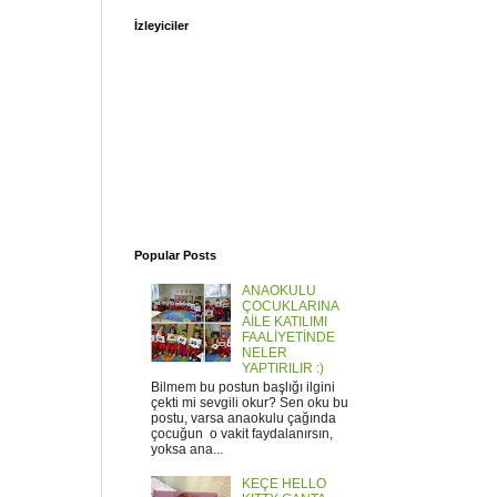
İzleyiciler
Popular Posts
ANAOKULU
ÇOCUKLARINA
AİLE KATILIMI
FAALİYETİNDE
NELER
YAPTIRILIR :)
Bilmem bu postun başlığı ilgini
çekti mi sevgili okur? Sen oku bu
postu, varsa anaokulu çağında
çocuğun o vakit faydalanırsın,
yoksa ana...
KEÇE HELLO