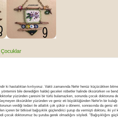
Çocuklar
dir ki hastalıktan kırılıyoruz. Vakti zamanında Nehir henüz küçücükken bitme
" yöntemini bile denediğim halde) geceleri nöbetler halinde öksürürken ve ben
ktorlar yüzünden çaresini bir türlü bulamazken, sonunda çocuk doktoruna de
Geçmeyen öksürükler yüzünden ve geniz eti büyüklüğünden Nehir'in bir kulağı
runun verdiği tedavi ile atlattık çok şükür o dönemi, sonrasında da geniz eti
len içeren bir bitkisel bağışıklık güçlendirici şurup da vermişti doktoru, iki yıl 
ndi çocuk doktorumuz bu şuruba gerek olmadığını söyledi. "Bağışıklığını güç