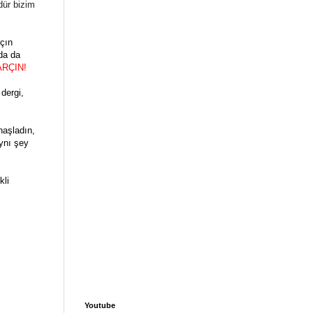
dür bizim
rçın
nda da
ARÇIN!
dergi,
haşladın,
Aynı şey
kli
Youtube