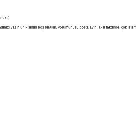
nuz ;)
adınızı yazın url kısmını boş bırakın, yorumunuzu postalayın, aksi takdirde, çok ist