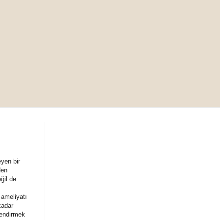
yen bir
den
ğil de
 ameliyatı
kadar
lendirmek