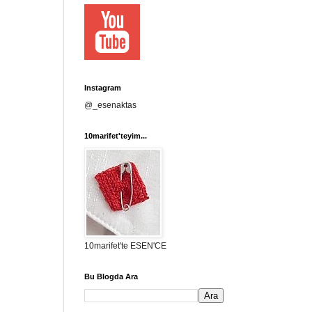
Instagram
@_esenaktas
10marifet'teyim...
10marifet'te ESEN'CE
Bu Blogda Ara