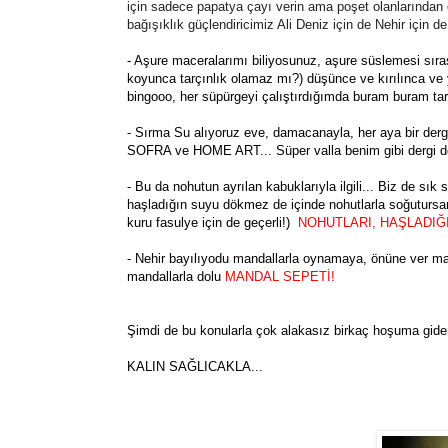
için sadece papatya çayı verin ama poşet olanlarından 
bağışıklık güçlendiricimiz Ali Deniz için de Nehir için d
- Aşure maceralarımı biliyosunuz, aşure süslemesi sıras
koyunca tarçınlık olamaz mı?) düşünce ve kırılınca ve y
bingooo, her süpürgeyi çalıştırdığımda buram buram ta
- Sırma Su alıyoruz eve, damacanayla, her aya bir derg
SOFRA ve HOME ART... Süper valla benim gibi dergi del
- Bu da nohutun ayrılan kabuklarıyla ilgili... Biz de sı
haşladığın suyu dökmez de içinde nohutlarla soğutursan,
kuru fasulye için de geçerli!)
NOHUTLARI, HAŞLADIĞ
- Nehir bayılıyodu mandallarla oynamaya, önüne ver mand
mandallarla dolu
MANDAL SEPETİ!
Şimdi de bu konularla çok alakasız birkaç hoşuma gide
KALIN SAĞLICAKLA...