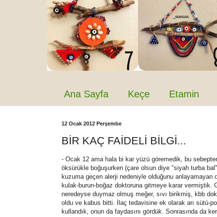
Ana Sayfa
Keçe
Etamin
12 Ocak 2012 Perşembe
BİR KAÇ FAİDELİ BİLGİ...
- Ocak 12 ama hala bi kar yüzü göremedik, bu sebepten
öksürükle boğuşurken (çare olsun diye "siyah turba bal
kuzuma geçen alerji nedeniyle olduğunu anlayamayan do
kulak-burun-boğaz doktoruna gitmeye karar vermiştik. 
neredeyse duymaz olmuş meğer, sıvı birikmiş, kbb dokto
oldu ve kabus bitti. İlaç tedavisine ek olarak arı sütü-po
kullandık, onun da faydasını gördük. Sonrasında da ke