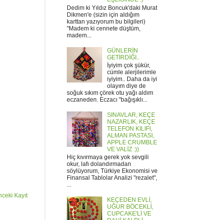
Dedim ki Yıldız Boncuk'daki Murat
Dikmen'e (sizin için aldığım
karttan yazıyorum bu bilgileri)
"Madem ki cennete düştüm,
madem...
GÜNLERİN
GETİRDİĞİ..
İyiyim çok şükür,
cümle alerjilerimle
iyiyim.. Daha da iyi
olayım diye de
soğuk sıkım çörek otu yağı aldım
eczaneden. Eczacı "bağışıklı...
SINAVLAR, KEÇE
NAZARLIK, KEÇE
TELEFON KILIFI,
ALMAN PASTASI,
APPLE CRUMBLE
VE VALİZ :))
Hiç kıvırmaya gerek yok sevgili
okur, lafı dolandırmadan
söylüyorum, Türkiye Ekonomisi ve
Finansal Tablolar Analizi "rezalet",
...
ceki Kayıt
KEÇEDEN EVLİ,
UĞUR BÖCEKLİ,
CUPCAKE'Lİ VE