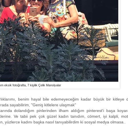
m eksik fotoğrafta, 7 kişilik Çelik Manolyalar
rlıklarımı, benim hayal bile edemeyeceğim kadar büyük bir kitleye 
ırada sayabilirim, "Geniş kitlelere ulaşmak"
falarında dolandığım pinlerinden ilham aldığım pinterest'i başa koya
klerine. Ve tabii pek çok güzel kadın tanıdım, cömert, iyi kalpli, mo
n, yüzlerce kadını başka nasıl tanıyabilirdim ki sosyal medya olmasa..