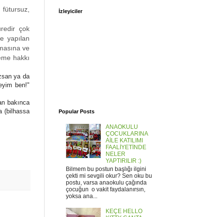
 fütursuz,
İzleyiciler
redir çok
e yapılan
pmasına ve
leme hakkı
zsan ya da
eyim ben!"
dan bakınca
a (bilhassa
Popular Posts
ANAOKULU
ÇOCUKLARINA
AİLE KATILIMI
FAALİYETİNDE
NELER
YAPTIRILIR :)
Bilmem bu postun başlığı ilgini
çekti mi sevgili okur? Sen oku bu
postu, varsa anaokulu çağında
çocuğun o vakit faydalanırsın,
yoksa ana...
KEÇE HELLO