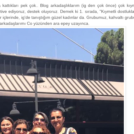
attıkları pek çok.. Blog arkadaşlıklarım (ig den çok önce) çok kıym
tive ediyoruz, destek oluyoruz. Demek ki 1. sırada, "Kıymetli dostluklar
ar içlerinde, ig'de tanıştığım güzel kadınlar da. Grubumuz, kahvaltı grub
 arkadaşlarımı Co yüzünden ara epey uzayınca.