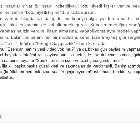
nsanların varlığı insanı incitebiliyor. Kötü niyetli kişiler var ve pek
lleri zehirli "kötü niyetli kişiler" 1. sırada dursun.
man zaman blogda ya da ig'de bu konuyla ilgili yazdım ama bir sü
am, taklit edilmesini de kabullenmek gerek. Kabullenemediğim emeğ
n yapmasına izin verdim, ilham almasına, yapabiliyorsa aynı modeli ya
dim. Lakin, bu benim her bir modelimi, kendi tasarımıymış gibi sergi
a "taklit" değil de "Emeğe Saygısızlık" olsun 2. sırada..
medya, "Esencan hanım yeni video yok mu?" ya da birkaç gün paylaşım yapma
el hayattan fotoğraf vs. paylaşırsan, bu sefer de "Ne durucam burada, gid
ya da bunu koyalım "Sürekli bir dinamizm ve özel çaba gerektirmesi"
 illa ki, başka başka güzellikleri ve sakıncaları da vardır tabii. Benim açım
 (ki Allahtan ben çok uzun saatler geçirmiyorum!) istismara, tehdite, şantaj
lbette..