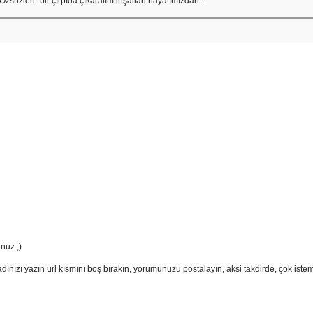
Özsüzleri" bir çırpıda çıkaralım inşallah hayatımızdan..
nuz ;)
adınızı yazın url kısmını boş bırakın, yorumunuzu postalayın, aksi takdirde, çok ist