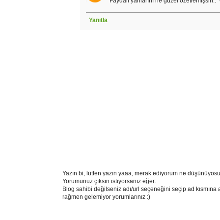
Faydalı yanlarını ne güzel özetlemişsin.. "
Yanıtla
Yazın bi, lütfen yazın yaaa, merak ediyorum ne düşünüyosu
Yorumunuz çıksın istiyorsanız eğer:
Blog sahibi değilseniz adı/url seçeneğini seçip ad kısmına 
rağmen gelemiyor yorumlarınız :)