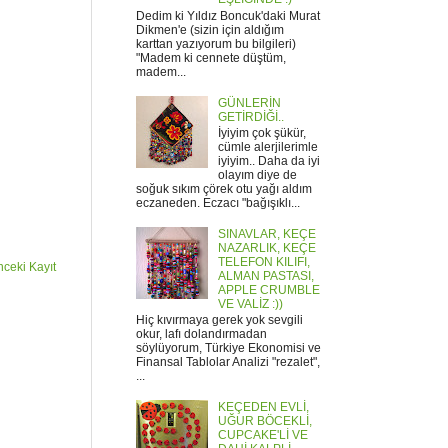
Dedim ki Yıldız Boncuk'daki Murat
Dikmen'e (sizin için aldığım
karttan yazıyorum bu bilgileri)
"Madem ki cennete düştüm,
madem...
GÜNLERİN
GETİRDİĞİ..
İyiyim çok şükür,
cümle alerjilerimle
iyiyim.. Daha da iyi
olayım diye de
soğuk sıkım çörek otu yağı aldım
eczaneden. Eczacı "bağışıklı...
SINAVLAR, KEÇE
NAZARLIK, KEÇE
TELEFON KILIFI,
ceki Kayıt
ALMAN PASTASI,
APPLE CRUMBLE
VE VALİZ :))
Hiç kıvırmaya gerek yok sevgili
okur, lafı dolandırmadan
söylüyorum, Türkiye Ekonomisi ve
Finansal Tablolar Analizi "rezalet",
...
KEÇEDEN EVLİ,
UĞUR BÖCEKLİ,
CUPCAKE'Lİ VE