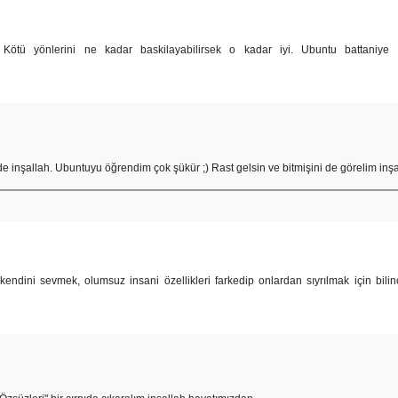
Kötü yönlerini ne kadar baskilayabilirsek o kadar iyi. Ubuntu battaniye 
 de inşallah. Ubuntuyu öğrendim çok şükür ;) Rast gelsin ve bitmişini de görelim inşa
ndini sevmek, olumsuz insani özellikleri farkedip onlardan sıyrılmak için bilinç