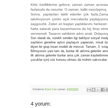
Kötü özelliklerine gelince; zaman zaman acımasız i
fazlasıyla da cesurlar. O zaman, kalbi nasırlaşmış, di
Sonra, yapılanları taklit edenler çok fazla.Za
takılmıyorum çünkü açık mecralarda paylaşıyors
saygısızlık. Zaten en baştan yaptıklarımı herkesi
hatta satarak para kazanmasına da hiç itiraz etme
vermemeli. Tasarım sahibinin adını analı. Dolayısıyl
Son olarak da, sürekli senden ilgi bekliyor sosyal 
sayfanın geneline aykırı paylaşım yaparsan, misal öz
diyen bir grup insan modeli de mevcut. Tamam, 3. sıra
Bilmiyorum yani tam da, bunlar ilk aklıma gelenler ama
ilk aklıma gelenler bunlar ama çok zaman kaybettirmesi
çocuklar için) söz konusu olması da mühim sakıncalar e
Gönderen
Esen Can
zaman:
4/25/2020
4 yorum: