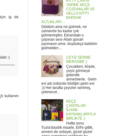
KITTY ÇANTA
YAPIMI, KEÇE
CÜZDANLAR VE
HELLO KITTY
için ig de
BARDAK
ALTLIKLARI....
Güldüm ama ne gülmek, ne
zamandır bu kadar çok
gülmemiştim. Ekrandaki o
çırpınan sesi-Allah günah
yazmasın ama- duydukça katıldım
gülmekten....
ÇEYİZ SERME
llah :)
MERASİMİ :)
Çocukken, köyde,
çeyiz görmeye
giderdik
annemlerle. Gelin
evi adı üstünde bildiğin gelin evi
:)) Her tarafta çeyizler serilmiş,
çekmecel...
li kullanım
KEÇE
ÇANTALAR-
İLHAM
KAYNAKLARIYLA
BİRLİKTE ;)
Hafta sonu
Tuzla'daydık maaile, Elif'e gittik,
annem de ordaydı, güzel güzel