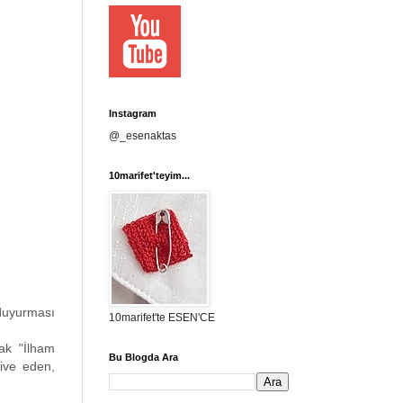
Instagram
@_esenaktas
10marifet'teyim...
duyurması
10marifet'te ESEN'CE
rak "İlham
Bu Blogda Ara
tive eden,