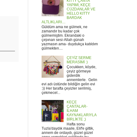
KITTY ÇANTA
YAPIMI, KEÇE
CÜZDANLAR VE
HELLO KITTY
BARDAK
ALTLIKLARI....
Güldüm ama ne gülmek, ne
zamandır bu kadar çok
gülmemiştim. Ekrandaki o
çırpınan sesi-Allah günah
yazmasın ama- duydukça katıldım
gülmekten....
ÇEYİZ SERME
MERASİMİ :)
Çocukken, köyde,
çeyiz görmeye
giderdik
annemlerle. Gelin
evi adı üstünde bildiğin gelin evi
:)) Her tarafta çeyizler serilmiş,
çekmecel...
KEÇE
ÇANTALAR-
İLHAM
KAYNAKLARIYLA
BİRLİKTE ;)
Hafta sonu
Tuzla'daydık maaile, Elif'e gittik,
annem de ordaydı, güzel güzel