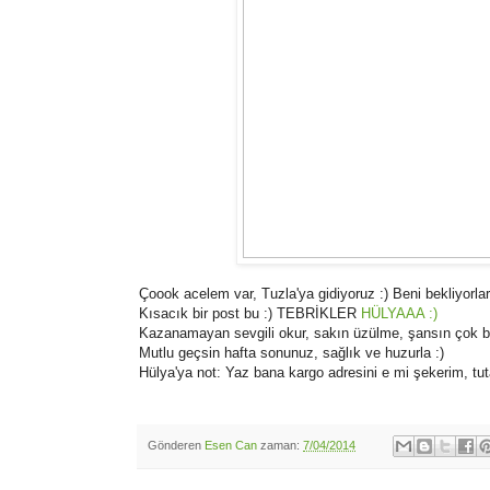
Çoook acelem var, Tuzla'ya gidiyoruz :) Beni bekliyorlar 
Kısacık bir post bu :) TEBRİKLER
HÜLYAAA :)
Kazanamayan sevgili okur, sakın üzülme, şansın çok bol
Mutlu geçsin hafta sonunuz, sağlık ve huzurla :)
Hülya'ya not: Yaz bana kargo adresini e mi şekerim, t
Gönderen
Esen Can
zaman:
7/04/2014