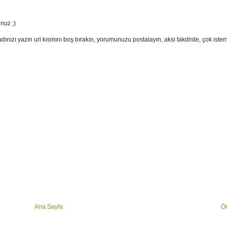
nuz ;)
adınızı yazın url kısmını boş bırakın, yorumunuzu postalayın, aksi takdirde, çok ist
Ana Sayfa
Ön