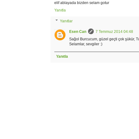
elif ablayada bizden selam gotur
Yanıtla
Yanıtlar
Esen Can
7 Temmuz 2014 04:48
Sağol Burcucum, güzel geçti çok şükür, Tu
Selamlar, sevgiler :)
Yanıtla