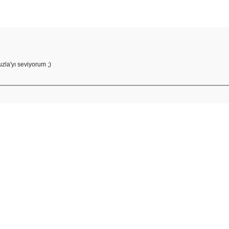
zla'yı seviyorum ;)