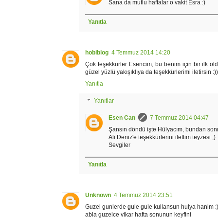
Sana da mutlu haftalar o vakit Esra :)
Yanıtla
hobiblog
4 Temmuz 2014 14:20
Çok teşekkürler Esencim, bu benim için bir ilk oldu
güzel yüzlü yakışıklıya da teşekkürlerimi iletirsin :))
Yanıtla
Yanıtlar
Esen Can
7 Temmuz 2014 04:47
Şansın döndü işte Hülyacım, bundan sonra 
Ali Deniz'e teşekkürlerini ilettim teyzesi ;)
Sevgiler
Yanıtla
Unknown
4 Temmuz 2014 23:51
Guzel gunlerde gule gule kullansun hulya hanim :
abla guzelce vikar hafta sonunun keyfini