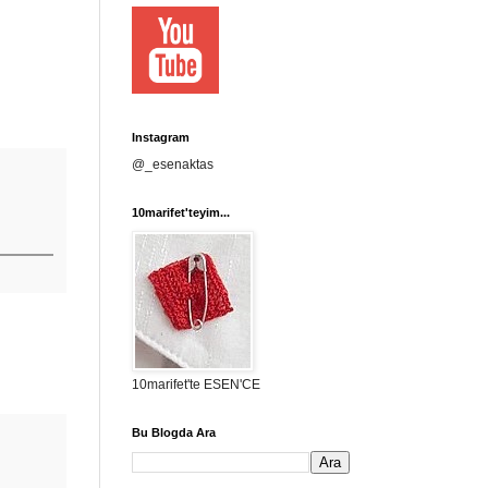
Instagram
@_esenaktas
10marifet'teyim...
10marifet'te ESEN'CE
Bu Blogda Ara