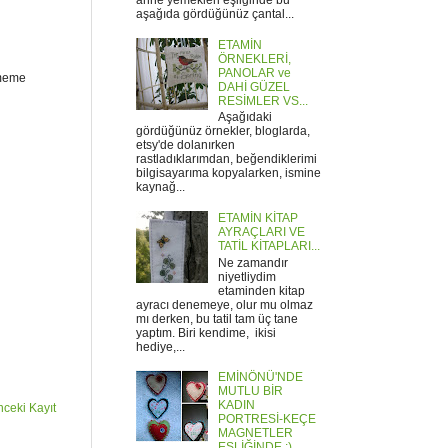
anne yemekleri eşliğinde bu
aşağıda gördüğünüz çantal...
ETAMİN
ÖRNEKLERİ,
PANOLAR ve
ememe
DAHİ GÜZEL
RESİMLER VS...
Aşağıdaki
gördüğünüz örnekler, bloglarda,
etsy'de dolanırken
rastladıklarımdan, beğendiklerimi
bilgisayarıma kopyalarken, ismine
kaynağ...
ETAMİN KİTAP
AYRAÇLARI VE
TATİL KİTAPLARI...
Ne zamandır
niyetliydim
etaminden kitap
ayracı denemeye, olur mu olmaz
mı derken, bu tatil tam üç tane
yaptım. Biri kendime, ikisi
hediye,...
EMİNÖNÜ'NDE
MUTLU BİR
KADIN
ceki Kayıt
PORTRESİ-KEÇE
MAGNETLER
EŞLİĞİNDE :)