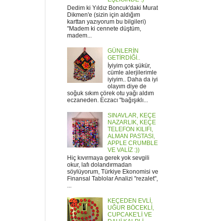
Dedim ki Yıldız Boncuk'daki Murat
Dikmen'e (sizin için aldığım
karttan yazıyorum bu bilgileri)
"Madem ki cennete düştüm,
madem...
GÜNLERİN
GETİRDİĞİ..
İyiyim çok şükür,
cümle alerjilerimle
iyiyim.. Daha da iyi
olayım diye de
soğuk sıkım çörek otu yağı aldım
eczaneden. Eczacı "bağışıklı...
SINAVLAR, KEÇE
NAZARLIK, KEÇE
TELEFON KILIFI,
ALMAN PASTASI,
APPLE CRUMBLE
VE VALİZ :))
Hiç kıvırmaya gerek yok sevgili
okur, lafı dolandırmadan
söylüyorum, Türkiye Ekonomisi ve
Finansal Tablolar Analizi "rezalet",
...
KEÇEDEN EVLİ,
UĞUR BÖCEKLİ,
CUPCAKE'Lİ VE