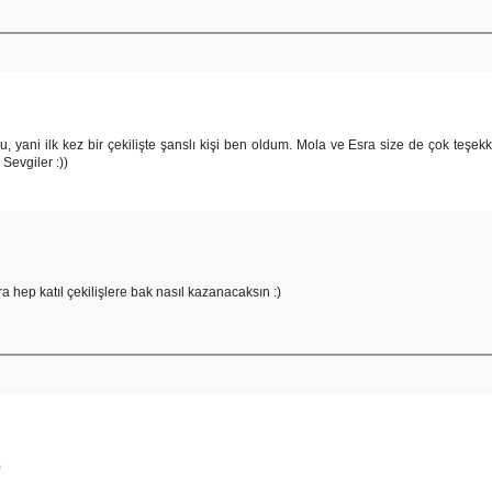
, yani ilk kez bir çekilişte şanslı kişi ben oldum. Mola ve Esra size de çok teşekkü
 Sevgiler :))
hep katıl çekilişlere bak nasıl kazanacaksın :)
)