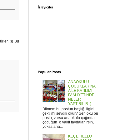
İzleyiciler
rler. :)) Bu
Popular Posts
ANAOKULU
ÇOCUKLARINA
AİLE KATILIMI
FAALİYETİNDE
NELER
YAPTIRILIR :)
Bilmem bu postun başlığı ilgini
çekti mi sevgili okur? Sen oku bu
postu, varsa anaokulu çağında
çocuğun o vakit faydalanırsın,
yoksa ana...
KEÇE HELLO