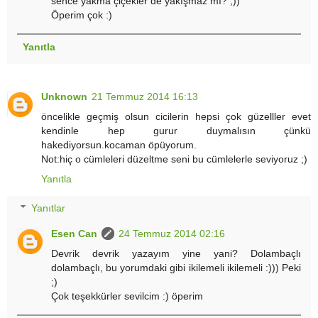
sence yakma çiçekler de yakışmaz mı? ;))
Öperim çok :)
Yanıtla
Unknown
21 Temmuz 2014 16:13
öncelikle geçmiş olsun cicilerin hepsi çok güzelller evet
kendinle hep gurur duymalısın çünkü
hakediyorsun.kocaman öpüyorum.
Not:hiç o cümleleri düzeltme seni bu cümlelerle seviyoruz ;)
Yanıtla
Yanıtlar
Esen Can
24 Temmuz 2014 02:16
Devrik devrik yazayım yine yani? Dolambaçlı
dolambaçlı, bu yorumdaki gibi ikilemeli ikilemeli :))) Peki
;)
Çok teşekkürler sevilcim :) öperim