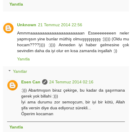
Yanıtla
Unknown
21 Temmuz 2014 22:56
Ammmaaaaaaaaaaaaaaaaaaaaaan Esseeeeeeeen neler
yapmışsın yine bunlar müthiş olmuşşşşşşşşş :))))) (Oldu mu
hocam????)))) :)))) Anneden iyi haber gelmesine çok
sevindim daha da iyi olur en kısa zamanda inşallah :))
Yanıtla
Yanıtlar
Esen Can
24 Temmuz 2014 02:16
:))) Abartmışsın biraz çekirge, bu kadar da şaşırmana
gerek yok billahi :)))
İyi ama durumu zor semoşcum, bir iyi bir kötü, Allah
şifa versin diye dua ediyoruz sürekli...
Öperim kocaman
Yanıtla