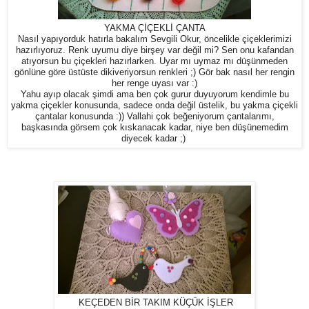
YAKMA ÇİÇEKLİ ÇANTA
Nasıl yapıyorduk hatırla bakalım Sevgili Okur, öncelikle çiçeklerimizi
hazırlıyoruz. Renk uyumu diye birşey var değil mi? Sen onu kafandan
atıyorsun bu çiçekleri hazırlarken. Uyar mı uymaz mı düşünmeden
gönlüne göre üstüste dikiveriyorsun renkleri ;) Gör bak nasıl her rengin
her renge uyası var :)
Yahu ayıp olacak şimdi ama ben çok gurur duyuyorum kendimle bu
yakma çiçekler konusunda, sadece onda değil üstelik, bu yakma çiçekli
çantalar konusunda :)) Vallahi çok beğeniyorum çantalarımı,
başkasında görsem çok kıskanacak kadar, niye ben düşünemedim
diyecek kadar ;)
KEÇEDEN
BİR TAKIM
KÜÇÜK İŞLER