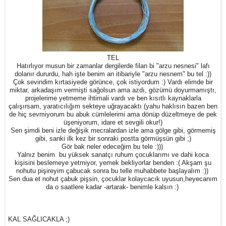
TEL
Hatırlıyor musun bir zamanlar dergilerde filan bi "arzu nesnesi" lafı
dolanır dururdu, hah işte benim an itibariyle "arzu nesnem" bu tel :))
Çok sevindim kırtasiyede görünce, çok istiyordum :) Vardı elimde bir
miktar, arkadaşım vermişti sağolsun ama azdı, gözümü doyurmamıştı,
projelerime yetmeme ihtimali vardı ve ben kısıtlı kaynaklarla
çalışırsam, yaratıcılığım sekteye uğrayacaktı (yahu haklısın bazen ben
de hiç sevmiyorum bu abuk cümlelerimi ama dönüp düzeltmeye de pek
üşeniyorum, idare et sevgili okur!)
Sen şimdi beni izle değişik mecralardan izle ama gölge gibi, görmemiş
gibi, sanki ilk kez bir sonraki postta görmüşsün gibi ;)
Gör bak neler edeceğim bu tele :)))
Yalnız benim bu yüksek sanatçı ruhum çocuklarımı ve dahi koca
kişisini beslemeye yetmiyor, yemek bekliyorlar benden :( Akşam şu
nohutu pişireyim çabucak sonra bu telle muhabbete başlayalım :))
Sen dua et nohut çabuk pişsin, çocuklar kolaycacık uyusun,heyecanım
da o saatlere kadar -artarak- benimle kalsın :)
KAL SAĞLICAKLA ;)