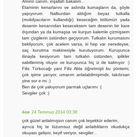
Aminn canım, inşallah bakalım...
Etaminin kenarlarını ve aslında kumaşların da, şöyle
yapıyorum. Nalburdan aldığım beyaz tutkalla
(mobilyacıların kullandığı) keseceğim bölümün yada
desenin kenarından keseceksem tam desenin bir kare
dışından ya da kumaşsa ve kurşun kalemle çizmişsem
tam çizgilerin üstünden geçiyorum. Tutkalın kurumasını
bekliyorum, çok acelem varsa, ki hep var neredeyse,
saç kurutma makinesiyle kurutuyorum. Kuruyunca
itinayla kesiyorum tam tutkalın üstünden, iplikler
sabitlenmiş oluyor ve kuruyunca hiç iz de kalmıyor :)
Filiz Türkocağı yani Filiz Abla öğretmişti bu yöntemi,
çok işime yarıyor, umarım anlatabilmişimdir, takılırsan
yine sor e mi :)
Ben de çok yakıyorum parmak uçlarımı :(
Sevgiler çok :)
öce
24 Temmuz 2014 03:38
çok güzel anlatmışsın canım çok teşekkür ederim,
ayrıca hiç te lüzumsuz değil anlattıkların okudukça
okuyası geliyor, keyif veriyor, sevgiler...