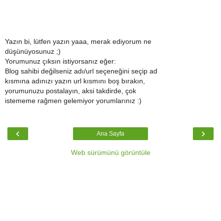
Yazın bi, lütfen yazın yaaa, merak ediyorum ne
düşünüyosunuz ;)
Yorumunuz çıksın istiyorsanız eğer:
Blog sahibi değilseniz adı/url seçeneğini seçip ad
kısmına adınızı yazın url kısmını boş bırakın,
yorumunuzu postalayın, aksi takdirde, çok
istememe rağmen gelemiyor yorumlarınız :)
‹
›
Ana Sayfa
Web sürümünü görüntüle