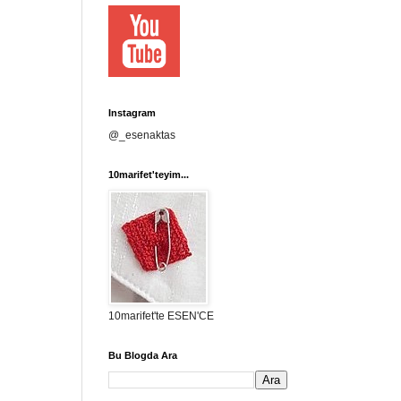
Instagram
@_esenaktas
10marifet'teyim...
10marifet'te ESEN'CE
Bu Blogda Ara