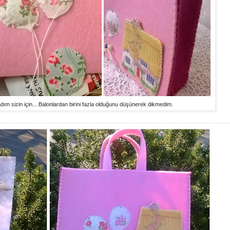
dım sizin için... Balonlardan birini fazla olduğunu düşünerek dikmedim.