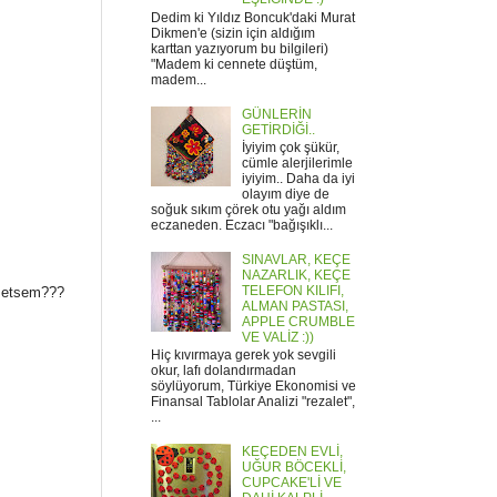
Dedim ki Yıldız Boncuk'daki Murat
Dikmen'e (sizin için aldığım
karttan yazıyorum bu bilgileri)
"Madem ki cennete düştüm,
madem...
GÜNLERİN
GETİRDİĞİ..
İyiyim çok şükür,
cümle alerjilerimle
iyiyim.. Daha da iyi
olayım diye de
soğuk sıkım çörek otu yağı aldım
eczaneden. Eczacı "bağışıklı...
SINAVLAR, KEÇE
NAZARLIK, KEÇE
TELEFON KILIFI,
m etsem???
ALMAN PASTASI,
APPLE CRUMBLE
VE VALİZ :))
Hiç kıvırmaya gerek yok sevgili
okur, lafı dolandırmadan
söylüyorum, Türkiye Ekonomisi ve
Finansal Tablolar Analizi "rezalet",
...
KEÇEDEN EVLİ,
UĞUR BÖCEKLİ,
CUPCAKE'Lİ VE