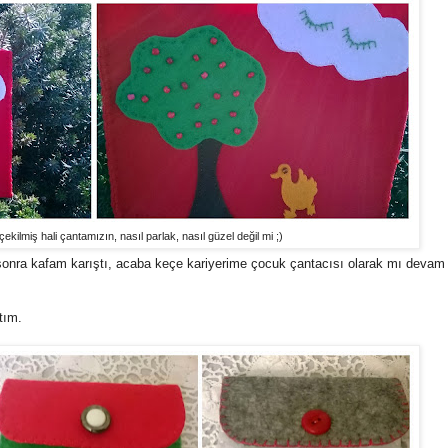
ekilmiş hali çantamızın, nasıl parlak, nasıl güzel değil mi ;)
 sonra kafam karıştı, acaba keçe kariyerime çocuk çantacısı olarak mı deva
tım.