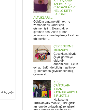
KITTY ÇANTA
YAPIMI, KEÇE
CÜZDANLAR VE
HELLO KITTY
BARDAK
ALTLIKLARI....
Güldüm ama ne gülmek, ne
zamandır bu kadar çok
gülmemiştim. Ekrandaki o
çırpınan sesi-Allah günah
yazmasın ama- duydukça katıldım
gülmekten....
ÇEYİZ SERME
MERASİMİ :)
Çocukken, köyde,
çeyiz görmeye
giderdik
annemlerle. Gelin
evi adı üstünde bildiğin gelin evi
:)) Her tarafta çeyizler serilmiş,
çekmecel...
KEÇE
ÇANTALAR-
İLHAM
KAYNAKLARIYLA
rsiniz, çoğu
BİRLİKTE ;)
Hafta sonu
Tuzla'daydık maaile, Elif'e gittik,
annem de ordaydı, güzel güzel