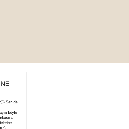
ENE
:))) Sen de
ayın böyle
arkasına
içlerine
u :)