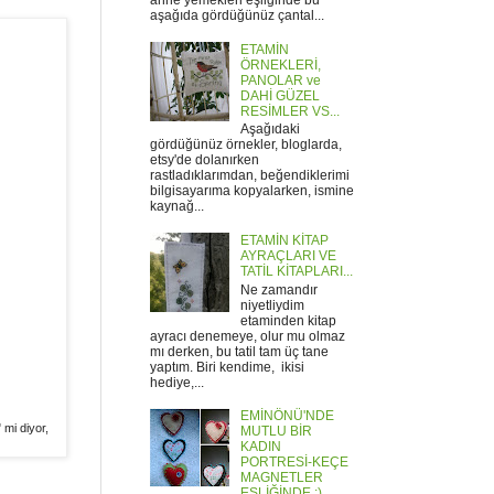
anne yemekleri eşliğinde bu
aşağıda gördüğünüz çantal...
ETAMİN
ÖRNEKLERİ,
PANOLAR ve
DAHİ GÜZEL
RESİMLER VS...
Aşağıdaki
gördüğünüz örnekler, bloglarda,
etsy'de dolanırken
rastladıklarımdan, beğendiklerimi
bilgisayarıma kopyalarken, ismine
kaynağ...
ETAMİN KİTAP
AYRAÇLARI VE
TATİL KİTAPLARI...
Ne zamandır
niyetliydim
etaminden kitap
ayracı denemeye, olur mu olmaz
mı derken, bu tatil tam üç tane
yaptım. Biri kendime, ikisi
hediye,...
EMİNÖNÜ'NDE
 mi diyor,
MUTLU BİR
KADIN
PORTRESİ-KEÇE
MAGNETLER
EŞLİĞİNDE :)