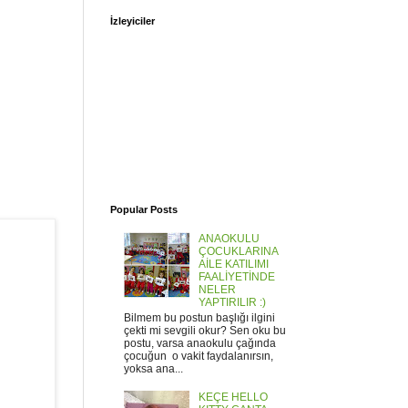
İzleyiciler
Popular Posts
ANAOKULU
ÇOCUKLARINA
AİLE KATILIMI
FAALİYETİNDE
NELER
YAPTIRILIR :)
Bilmem bu postun başlığı ilgini
çekti mi sevgili okur? Sen oku bu
postu, varsa anaokulu çağında
çocuğun o vakit faydalanırsın,
yoksa ana...
KEÇE HELLO