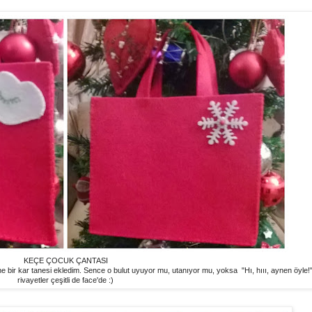
KEÇE ÇOCUK ÇANTASI
ne bir kar tanesi ekledim. Sence o bulut uyuyor mu, utanıyor mu, yoksa "Hı, hııı, aynen öyle!"
rivayetler çeşitli de face'de :)