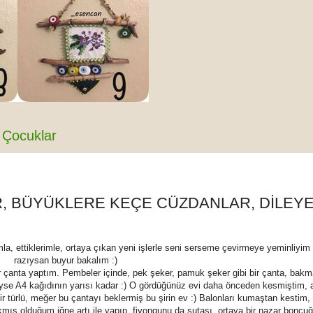
Çocuklar
, BÜYÜKLERE KEÇE CÜZDANLAR, DİLEY
)
la, ettiklerimle, ortaya çıkan yeni işlerle seni serseme çevirmeye yeminliyim 
razıysan buyur bakalım :)
çanta yaptım. Pembeler içinde, pek şeker, pamuk şeker gibi bir çanta, bakm
se A4 kağıdının yarısı kadar :) O gördüğünüz evi daha önceden kesmiştim, 
 türlü, meğer bu çantayı beklermiş bu şirin ev :) Balonları kumaştan kestim, 
takmış olduğum iğne artı ile yapıp, fiyongunu da sutaşı, ortaya bir nazar boncuğ