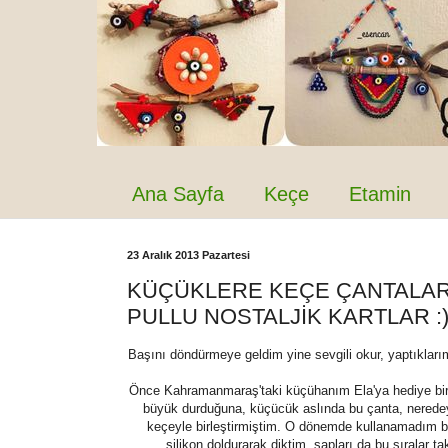
Ana Sayfa
Keçe
Etamin
23 Aralık 2013 Pazartesi
KÜÇÜKLERE KEÇE ÇANTALAR
PULLU NOSTALJİK KARTLAR :
Başını döndürmeye geldim yine sevgili okur, yaptıklarım
Önce Kahramanmaraş'taki küçühanım Ela'ya hediye bir 
büyük durduğuna, küçücük aslında bu çanta, neredey
keçeyle birleştirmiştim. O dönemde kullanamadım bir
silikon doldurarak diktim, sapları da bu sıralar 