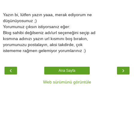
Yazın bi, lütfen yazın yaaa, merak ediyorum ne
düşünüyosunuz ;)
Yorumunuz çıksın istiyorsanız eğer:
Blog sahibi değilseniz adı/url seçeneğini seçip ad
kısmına adınızı yazın url kısmını boş bırakın,
yorumunuzu postalayın, aksi takdirde, çok
istememe rağmen gelemiyor yorumlarınız :)
‹
›
Ana Sayfa
Web sürümünü görüntüle