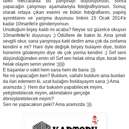
farklı mecralarda bu yarışmayı duyuruyorsun, sonra
yapacağın çalışmayı aşamalarıyla fotoğraflıyorsun. Sonuç
olarak ortaya çıkan eserini ve bütün fotoğraflarını, yapılış
ayrıntılarını ve yarışma duyurusu linkini 15 Ocak 2014'e
kadar 10marifet'e gönderiyorsun.
Unuttuğum bişey kaldı mı acaba? Neyse siz güzelce okuyun
10marifette'ki duyuruyu ;) Ödüllere de bakın bi. Ama şimdi
sevgili okur, sana yarışmaya katıl dedim ama çok da zorlama
kendini e mi? Hani öyle değişik birşey bulayım diye, bütün
hünerimi göstereyim diye de çok yorma kendini ;) Sırf seni
düşündüğümden emin ol! Sırf sen helak olma diye, bırak ben
helak olayım senin yerine :)))))
E başarılar o vakit hem sana hem de bana :)))
Ne mi yapacağım ben? Buldum, vallahi buldum ama burdan
da ilan edemem ki, uzat kulağını fısıldayayım sana ;) Ama
aramızda :) Hem dur bakalım yapabilecek miyim,
yetiştirebilecek miyim, aklımdakini gerçeğe
dönüştürebilecek miyim?
Sen ne yapacaksın peki? Ama aramızda :)))