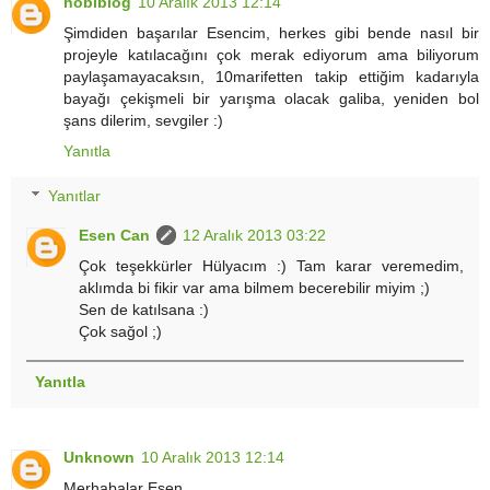
hobiblog
10 Aralık 2013 12:14
Şimdiden başarılar Esencim, herkes gibi bende nasıl bir
projeyle katılacağını çok merak ediyorum ama biliyorum
paylaşamayacaksın, 10marifetten takip ettiğim kadarıyla
bayağı çekişmeli bir yarışma olacak galiba, yeniden bol
şans dilerim, sevgiler :)
Yanıtla
Yanıtlar
Esen Can
12 Aralık 2013 03:22
Çok teşekkürler Hülyacım :) Tam karar veremedim,
aklımda bi fikir var ama bilmem becerebilir miyim ;)
Sen de katılsana :)
Çok sağol ;)
Yanıtla
Unknown
10 Aralık 2013 12:14
Merhabalar Esen,