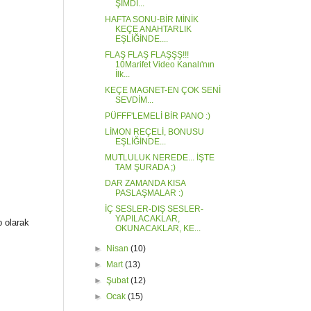
ŞİMDİ...
HAFTA SONU-BİR MİNİK
KEÇE ANAHTARLIK
EŞLİĞİNDE....
FLAŞ FLAŞ FLAŞŞŞ!!!
10Marifet Video Kanalı'nın
İlk...
KEÇE MAGNET-EN ÇOK SENİ
SEVDİM...
PÜFFF'LEMELİ BİR PANO :)
LİMON REÇELİ, BONUSU
EŞLİĞİNDE...
MUTLULUK NEREDE... İŞTE
TAM ŞURADA ;)
DAR ZAMANDA KISA
PASLAŞMALAR :)
İÇ SESLER-DIŞ SESLER-
YAPILACAKLAR,
p olarak
OKUNACAKLAR, KE...
►
Nisan
(10)
►
Mart
(13)
►
Şubat
(12)
►
Ocak
(15)