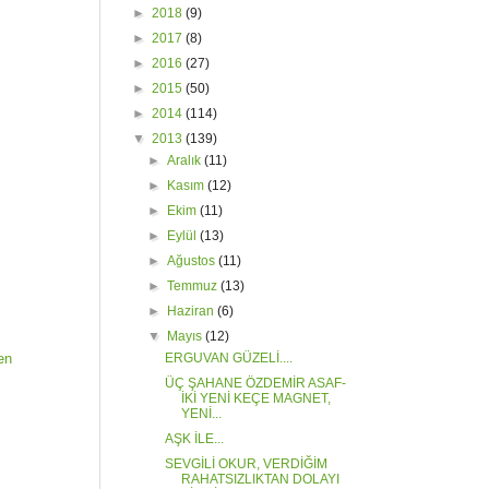
►
2018
(9)
►
2017
(8)
►
2016
(27)
►
2015
(50)
►
2014
(114)
▼
2013
(139)
►
Aralık
(11)
►
Kasım
(12)
►
Ekim
(11)
►
Eylül
(13)
►
Ağustos
(11)
►
Temmuz
(13)
►
Haziran
(6)
▼
Mayıs
(12)
fen
ERGUVAN GÜZELİ....
ÜÇ ŞAHANE ÖZDEMİR ASAF-
İKİ YENİ KEÇE MAGNET,
YENİ...
AŞK İLE...
SEVGİLİ OKUR, VERDİĞİM
RAHATSIZLIKTAN DOLAYI