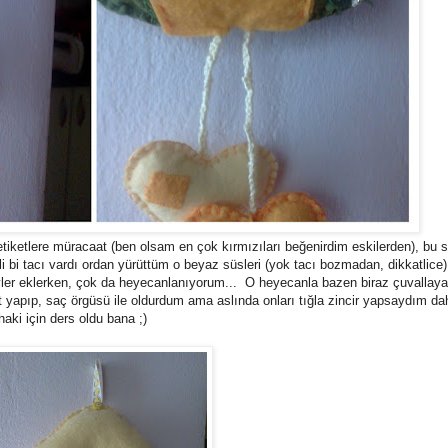
etiketlere müracaat (ben olsam en çok kırmızıları beğenirdim eskilerden), bu s
i bi tacı vardı ordan yürüttüm o beyaz süsleri (yok tacı bozmadan, dikkatlice)
eyler eklerken, çok da heyecanlanıyorum... O heyecanla bazen biraz çuvallaya
 kat yapıp, saç örgüsü ile oldurdum ama aslında onları tığla zincir yapsaydım 
aki için ders oldu bana ;)