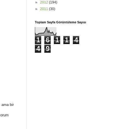
►
2012
(194)
►
2011
(30)
Toplam Sayfa Görüntüleme Sayısı
1
6
1
1
4
4
9
m ama bir
iyorum