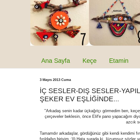
Ana Sayfa
Keçe
Etamin
3 Mayıs 2013 Cuma
İÇ SESLER-DIŞ SESLER-YAP
ŞEKER EV EŞLİĞİNDE...
"Arkadaş senin kadar üçkağıtçı görmedim ben, keçey
çerçeveler beklesin, önce Elif'e pano yapacağım di
azcık s
Tamamdır arkadaşlar, gördüğünüz gibi kendi kendimi fır
fırıldağın biriyim :))) Hata şurada ki, lüzumsuz sözl