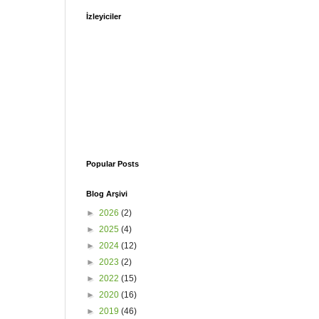
İzleyiciler
Popular Posts
Blog Arşivi
►
2026
(2)
►
2025
(4)
►
2024
(12)
►
2023
(2)
►
2022
(15)
►
2020
(16)
►
2019
(46)