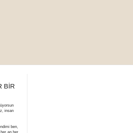
 BİR
nüyorsun
z, insan
endimi ben,
 her an her