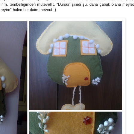
ilirim, tembelliğimden mütevellit, "Dursun şimdi şu, daha çabuk olana meyl
çireyim" halim her daim mevcut ;)