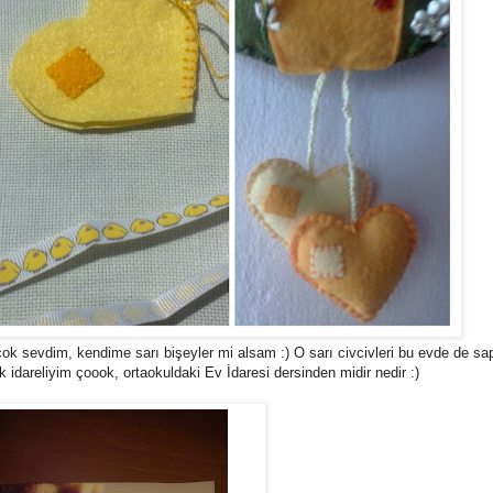
çok sevdim, kendime sarı bişeyler mi alsam :) O sarı civcivleri bu evde de sa
 idareliyim çoook, ortaokuldaki Ev İdaresi dersinden midir nedir :)