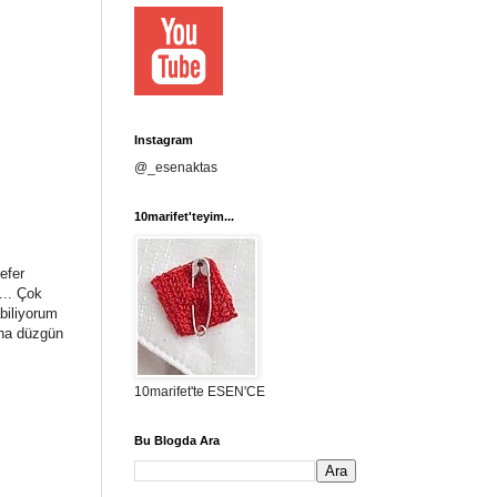
Instagram
@_esenaktas
10marifet'teyim...
efer
... Çok
biliyorum
daha düzgün
10marifet'te ESEN'CE
Bu Blogda Ara