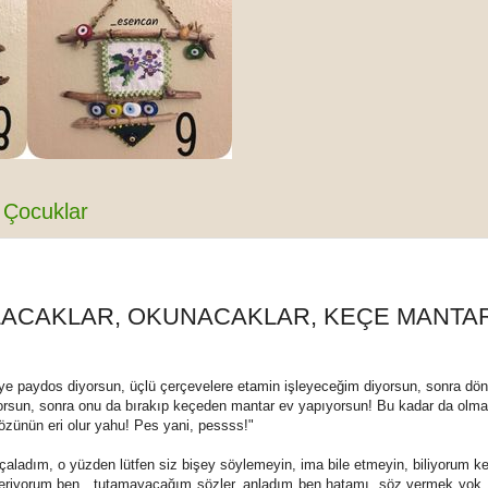
Çocuklar
ILACAKLAR, OKUNACAKLAR, KEÇE MANTAR
e paydos diyorsun, üçlü çerçevelere etamin işleyeceğim diyorsun, sonra dö
yorsun, sonra onu da bırakıp keçeden mantar ev yapıyorsun! Bu kadar da olma
özünün eri olur yahu! Pes yani, pessss!"
çaladım, o yüzden lütfen siz bişey söylemeyin, ima bile etmeyin, biliyorum k
er veriyorum ben, tutamayacağım sözler, anladım ben hatamı, söz vermek yok,