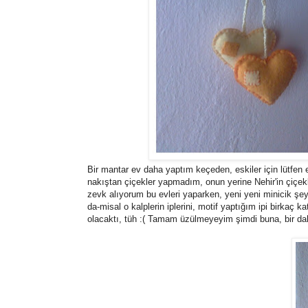
Bir mantar ev daha yaptım keçeden, eskiler için lütfen 
nakıştan çiçekler yapmadım, onun yerine Nehir'in çiçekl
zevk alıyorum bu evleri yaparken, yeni yeni minicik ş
da-misal o kalplerin iplerini, motif yaptığım ipi birkaç
olacaktı, tüh :( Tamam üzülmeyeyim şimdi buna, bir dah