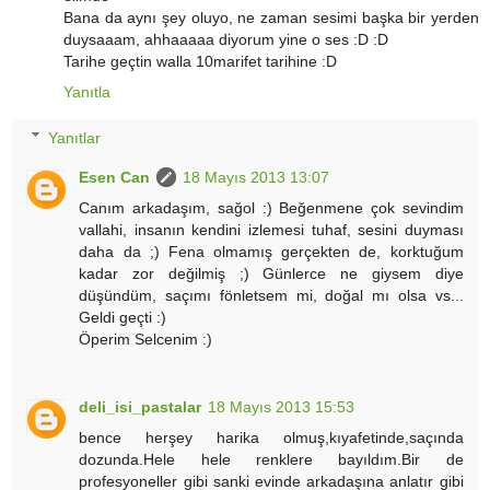
Bana da aynı şey oluyo, ne zaman sesimi başka bir yerden
duysaaam, ahhaaaaa diyorum yine o ses :D :D
Tarihe geçtin walla 10marifet tarihine :D
Yanıtla
Yanıtlar
Esen Can
18 Mayıs 2013 13:07
Canım arkadaşım, sağol :) Beğenmene çok sevindim
vallahi, insanın kendini izlemesi tuhaf, sesini duyması
daha da ;) Fena olmamış gerçekten de, korktuğum
kadar zor değilmiş ;) Günlerce ne giysem diye
düşündüm, saçımı fönletsem mi, doğal mı olsa vs...
Geldi geçti :)
Öperim Selcenim :)
deli_isi_pastalar
18 Mayıs 2013 15:53
bence herşey harika olmuş,kıyafetinde,saçında
dozunda.Hele hele renklere bayıldım.Bir de
profesyoneller gibi sanki evinde arkadaşına anlatır gibi