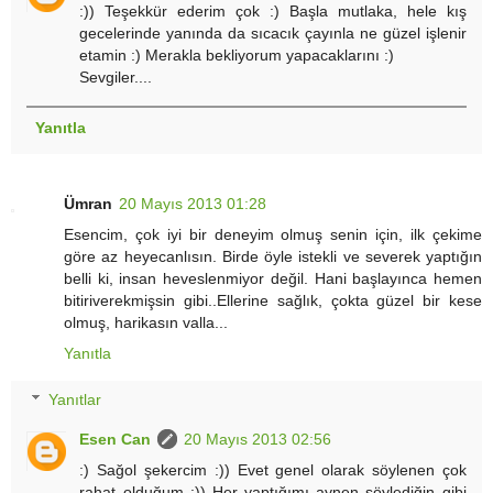
:)) Teşekkür ederim çok :) Başla mutlaka, hele kış
gecelerinde yanında da sıcacık çayınla ne güzel işlenir
etamin :) Merakla bekliyorum yapacaklarını :)
Sevgiler....
Yanıtla
Ümran
20 Mayıs 2013 01:28
Esencim, çok iyi bir deneyim olmuş senin için, ilk çekime
göre az heyecanlısın. Birde öyle istekli ve severek yaptığın
belli ki, insan heveslenmiyor değil. Hani başlayınca hemen
bitiriverekmişsin gibi..Ellerine sağlık, çokta güzel bir kese
olmuş, harikasın valla...
Yanıtla
Yanıtlar
Esen Can
20 Mayıs 2013 02:56
:) Sağol şekercim :)) Evet genel olarak söylenen çok
rahat olduğum :)) Her yaptığımı aynen söylediğin gibi