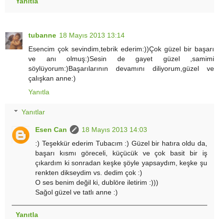
Yanıtla
tubanne
18 Mayıs 2013 13:14
Esencim çok sevindim,tebrik ederim:))Çok güzel bir başarı
ve anı olmuş:)Sesin de gayet güzel ,samimi
söylüyorum:)Başarılarının devamını diliyorum,güzel ve
çalışkan anne:)
Yanıtla
Yanıtlar
Esen Can
18 Mayıs 2013 14:03
:) Teşekkür ederim Tubacım :) Güzel bir hatıra oldu da,
başarı kısmı göreceli, küçücük ve çok basit bir iş
çıkardım ki sonradan keşke şöyle yapsaydım, keşke şu
renkten dikseydim vs. dedim çok :)
O ses benim değil ki, dublöre iletirim :)))
Sağol güzel ve tatlı anne :)
Yanıtla