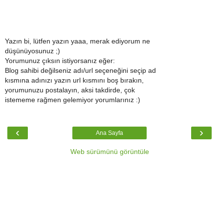
Yazın bi, lütfen yazın yaaa, merak ediyorum ne
düşünüyosunuz ;)
Yorumunuz çıksın istiyorsanız eğer:
Blog sahibi değilseniz adı/url seçeneğini seçip ad
kısmına adınızı yazın url kısmını boş bırakın,
yorumunuzu postalayın, aksi takdirde, çok
istememe rağmen gelemiyor yorumlarınız :)
‹
›
Ana Sayfa
Web sürümünü görüntüle