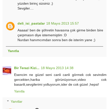
yüzden birinç sizsiniz ;)
Sevgiler....
deli_isi_pastalar
18 Mayıs 2013 15:57
Aaaaa! ben de şöhretin havasına çok girme birden bire
çarpmasın diye istememiştim :D
Nurdan hanımcımdan sonra ben de isterim yane ;)
Yanıtla
Bir Terazi Kizi...
18 Mayıs 2013 14:38
Esencim ne güzel seni canli canli görmek cok sevindim
gercekten,harika görünüyorsun,video cok
basarili,sevgilerimi yolluyorum,isler de cok güzel ,hepsi!
Yanıtla
Yanıtlar