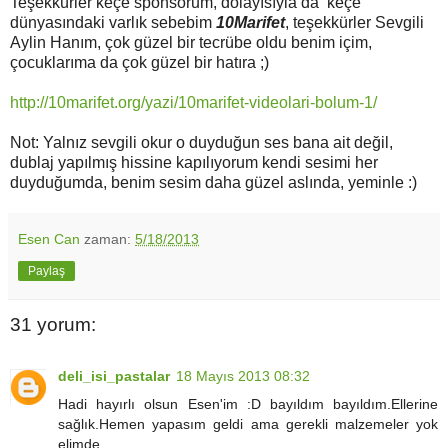
Teşekkürler keçe sponsorum, dolayısıyla da keçe
dünyasındaki varlık sebebim
10Marifet
, teşekkürler Sevgili
Aylin Hanım, çok güzel bir tecrübe oldu benim içim,
çocuklarıma da çok güzel bir hatıra ;)
http://10marifet.org/yazi/10marifet-videolari-bolum-1/
Not: Yalnız sevgili okur o duyduğun ses bana ait değil,
dublaj yapılmış hissine kapılıyorum kendi sesimi her
duyduğumda, benim sesim daha güzel aslında, yeminle :)
Esen Can
zaman:
5/18/2013
Paylaş
31 yorum:
deli_isi_pastalar
18 Mayıs 2013 08:32
Hadi hayırlı olsun Esen'im :D bayıldım bayıldım.Ellerine
sağlık.Hemen yapasım geldi ama gerekli malzemeler yok
elimde