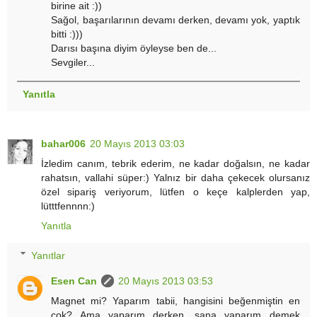
birine ait :))
Sağol, başarılarının devamı derken, devamı yok, yaptık
bitti :)))
Darısı başına diyim öyleyse ben de...
Sevgiler...
Yanıtla
bahar006
20 Mayıs 2013 03:03
İzledim canım, tebrik ederim, ne kadar doğalsın, ne kadar
rahatsın, vallahi süper:) Yalnız bir daha çekecek olursanız
özel sipariş veriyorum, lütfen o keçe kalplerden yap,
lütttfennnn:)
Yanıtla
Yanıtlar
Esen Can
20 Mayıs 2013 03:53
Magnet mi? Yaparım tabii, hangisini beğenmiştin en
çok? Ama yaparım derken, sana yaparım demek