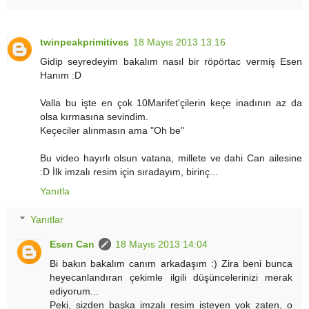
twinpeakprimitives
18 Mayıs 2013 13:16
Gidip seyredeyim bakalım nasıl bir röpörtac vermiş Esen
Hanım :D
Valla bu işte en çok 10Marifet'çilerin keçe inadının az da
olsa kırmasına sevindim.
Keçeciler alınmasın ama "Oh be"
Bu video hayırlı olsun vatana, millete ve dahi Can ailesine
:D İlk imzalı resim için sıradayım, birinç...
Yanıtla
Yanıtlar
Esen Can
18 Mayıs 2013 14:04
Bi bakın bakalım canım arkadaşım :) Zira beni bunca
heyecanlandıran çekimle ilgili düşüncelerinizi merak
ediyorum...
Peki, sizden başka imzalı resim isteyen yok zaten, o