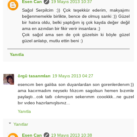
Esen Can
19 Mayıs 2013 10:37
Sağol Serpilcim :)) Çok teşekkür ederim, makyajımı
beğenmemekle birlikte, bence de olmuş sanki :)) Güzel
bir hatıra oldu, belki yaptığım iş çok kayda değer değil
ama en azından bir fikir verir insanlara ;)
Çok sağol ama sen de çok güzelsin ki böyle güzel
güzel anlatıp, mutlu ettin beni :)
Yanıtla
örgü tasarımları
19 Mayıs 2013 04:27
esencım ben galıba son duyanlardan son gorenlerdenım:))
ama kacırmadım neysekı fılızcım sagolsun hemen bızımle
paylaştı...cok tatlı cıkmışsın sekerımm coookkk...ne guzel
bır vıdeo hazırlamışlsınız...
Yanıtla
Yanıtlar
Esen Can
19 Mayıs 2013 10:38