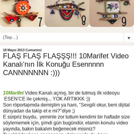
▼
18 Mayıs 2013 Cumartesi
FLAŞ FLAŞ FLAŞŞŞ!!! 10Marifet Video
Kanalı'nın İlk Konuğu Esennnnn
CANNNNNNN :)))
10Marifet
Video Kanalı açmış, bir de tutmuş ilk videoyu
ESEN'CE ile çekmiş... YOK ARTIKKK :))
Son röportajımda demiştim ya hani, "Sevgili okur, beni dijital
dünyadan da takip et e mi?"diye ;)
E sürpriz buydu, yeminle zor tuttum kendimi bir haftadır size
söylememek için, şimdi gün bugündür, etamin konulu video
yayında, bakın bakalım beğenecek misiniz?