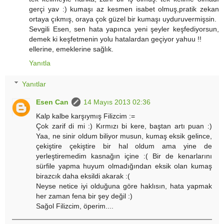
gerçi yav :) kumaşı az kesmen isabet olmuş,pratik zekan
ortaya çıkmış, oraya çok güzel bir kumaşı uyduruvermişsin.
Sevgili Esen, sen hata yapınca yeni şeyler keşfediyorsun,
demek ki keşfetmenin yolu hatalardan geçiyor yahuu !!
ellerine, emeklerine sağlık.
Yanıtla
Yanıtlar
Esen Can
14 Mayıs 2013 02:36
Kalp kalbe karşıymış Filizcim :=
Çok zarif di mi :) Kırmızı bi kere, baştan artı puan :)
Yaa, ne sinir oldum biliyor musun, kumaş eksik gelince,
çekiştire çekiştire bir hal oldum ama yine de
yerleştiremedim kasnağın içine :( Bir de kenarlarını
sürfile yapma huyum olmadığından eksik olan kumaş
birazcık daha eksildi akarak :(
Neyse netice iyi olduğuna göre haklısın, hata yapmak
her zaman fena bir şey değil :)
Sağol Filizcim, öperim....