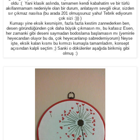
oldu :( Yani klasik aslında, tamamen kendi kabahatim ve bir türlü
akıllanmamam nedeniyle olan bir durum, anlatayım sevgili okur, sizden
sır çıkmaz nasılsa (bu arada 201 olmuşsunuz yahu! Tebrik ediyorum
çok sizi :))) )
Kumaşı yine eksik kesmişim, fazla fazla kestim zannederken ben,
desen göründüğünden çok daha büyük çıkmasın mı, bu kafasız Esen,
her zamanki gibi deseni saymadan bodoslama başlamasın mı (yeminle
heyecandan oluyor bu da, çok heyecanlanıp sabredemiyorum) Neyse
işte, eksik kalan kısmı bu kırmızı kumaşla tamamladım, konsept
açısından kalpli seçtim ;) Sanki o dökülenler aşağıda birikmiş gibi
olmuş :)