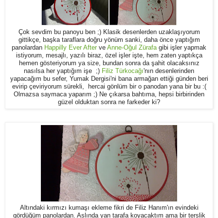
Çok sevdim bu panoyu ben ;) Klasik desenlerden uzaklaşıyorum
gittikçe, başka taraflara doğru yönüm sanki, daha önce yaptığım
panolardan
Happilly Ever After
ve
Anne-Oğul Zürafa
gibi işler yapmak
istiyorum, mesajlı, yazılı biraz, özel işler işte, hem zaten yaptıkça
hemen gösteriyorum ya size, bundan sonra da şahit olacaksınız
nasılsa her yaptığım işe ;)
Filiz Türkocağı
'nın desenlerinden
yapacağım bu sefer, Yumak Dergisi'ni bana armağan ettiği günden beri
evirip çeviriyorum sürekli, hercai gönlüm bir o panodan yana bir bu :(
Olmazsa saymaca yaparım ;) Ne çıkarsa bahtıma, hepsi birbirinden
güzel olduktan sonra ne farkeder ki?
Altındaki kırmızı kumaşı ekleme fikri de Filiz Hanım'ın evindeki
gördüğüm panolardan. Aslında yan tarafa koyacaktım ama bir terslik