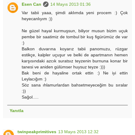
Esen Can
14 Mayıs 2013 01:36
Var tabii yaaa, şimdi aklımda yeni procem :) Çok
heyecanlıyım :))
Ne güzel hayal kurmuşsun, biliyor musun bizim uçuk
pembe bir saatimiz de tombul bir kuş figürümüz de var
:)
Balkon duvarına koyarız tabii panomuzu, rüzgar
estikçe, kalpler uçuşur ve belki de apartmanın hemen
karşısındaki azcık suratsız teyzenin burnuna konar bir
tanesi ve aniden gülümser huysuz teyze :)))
Bak beni de hayaline ortak ettin :) Ne iyi ettin
Leylacığım :)
Söz sana ıhlamurlardan bahsetmeyeceğim bu sıralar
:))
Sağol.....
Yanıtla
twinpeakprimitives
13 Mayıs 2013 12:32