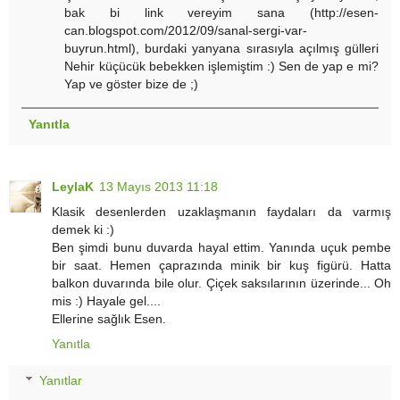
bak bi link vereyim sana (http://esen-
can.blogspot.com/2012/09/sanal-sergi-var-
buyrun.html), burdaki yanyana sırasıyla açılmış gülleri
Nehir küçücük bebekken işlemiştim :) Sen de yap e mi?
Yap ve göster bize de ;)
Yanıtla
LeylaK
13 Mayıs 2013 11:18
Klasik desenlerden uzaklaşmanın faydaları da varmış
demek ki :)
Ben şimdi bunu duvarda hayal ettim. Yanında uçuk pembe
bir saat. Hemen çaprazında minik bir kuş figürü. Hatta
balkon duvarında bile olur. Çiçek saksılarının üzerinde... Oh
mis :) Hayale gel....
Ellerine sağlık Esen.
Yanıtla
Yanıtlar