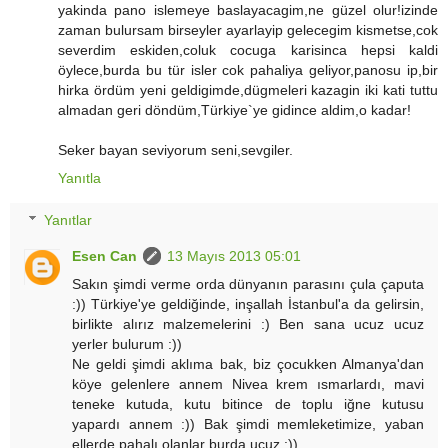
yakinda pano islemeye baslayacagim,ne güzel olur!izinde
zaman bulursam birseyler ayarlayip gelecegim kismetse,cok
severdim eskiden,coluk cocuga karisinca hepsi kaldi
öylece,burda bu tür isler cok pahaliya geliyor,panosu ip,bir
hirka ördüm yeni geldigimde,dügmeleri kazagin iki kati tuttu
almadan geri döndüm,Türkiye`ye gidince aldim,o kadar!
Seker bayan seviyorum seni,sevgiler.
Yanıtla
Yanıtlar
Esen Can
13 Mayıs 2013 05:01
Sakın şimdi verme orda dünyanın parasını çula çaputa
:)) Türkiye'ye geldiğinde, inşallah İstanbul'a da gelirsin,
birlikte alırız malzemelerini :) Ben sana ucuz ucuz
yerler bulurum :))
Ne geldi şimdi aklıma bak, biz çocukken Almanya'dan
köye gelenlere annem Nivea krem ısmarlardı, mavi
teneke kutuda, kutu bitince de toplu iğne kutusu
yapardı annem :)) Bak şimdi memleketimize, yaban
ellerde pahalı olanlar burda ucuz :))