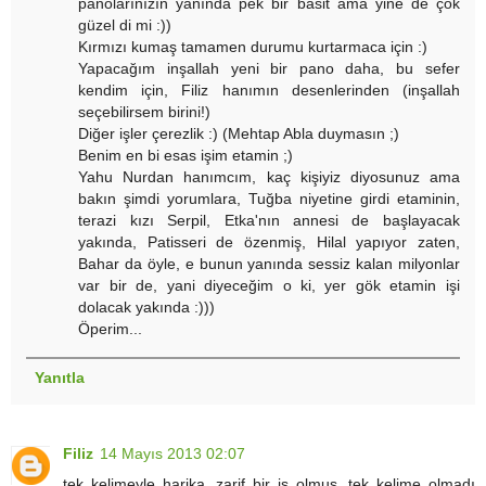
panolarınızın yanında pek bir basit ama yine de çok
güzel di mi :))
Kırmızı kumaş tamamen durumu kurtarmaca için :)
Yapacağım inşallah yeni bir pano daha, bu sefer
kendim için, Filiz hanımın desenlerinden (inşallah
seçebilirsem birini!)
Diğer işler çerezlik :) (Mehtap Abla duymasın ;)
Benim en bi esas işim etamin ;)
Yahu Nurdan hanımcım, kaç kişiyiz diyosunuz ama
bakın şimdi yorumlara, Tuğba niyetine girdi etaminin,
terazi kızı Serpil, Etka'nın annesi de başlayacak
yakında, Patisseri de özenmiş, Hilal yapıyor zaten,
Bahar da öyle, e bunun yanında sessiz kalan milyonlar
var bir de, yani diyeceğim o ki, yer gök etamin işi
dolacak yakında :)))
Öperim...
Yanıtla
Filiz
14 Mayıs 2013 02:07
tek kelimeyle harika, zarif bir iş olmuş. tek kelime olmadı