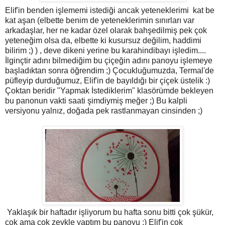
Elif'in benden işlememi istediği ancak yeteneklerimi kat be
kat aşan (elbette benim de yeteneklerimin sınırları var
arkadaşlar, her ne kadar özel olarak bahşedilmiş pek çok
yeteneğim olsa da, elbette ki kusursuz değilim, haddimi
bilirim ;) ) , deve dikeni yerine bu karahindibayı işledim....
İlginçtir adını bilmediğim bu çiçeğin adını panoyu işlemeye
başladıktan sonra öğrendim ;) Çocukluğumuzda, Termal'de
püfleyip durduğumuz, Elif'in de bayıldığı bir çiçek üstelik :)
Çoktan beridir "Yapmak İstediklerim" klasörümde bekleyen
bu panonun vakti saati şimdiymiş meğer ;) Bu kalpli
versiyonu yalnız, doğada pek rastlanmayan cinsinden ;)
Yaklaşık bir haftadır işliyorum bu hafta sonu bitti çok şükür,
çok ama çok zevkle yaptım bu panoyu :) Elif'in çok