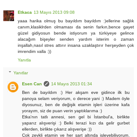
Etkaca
13 Mayıs 2013 09:08
yaaa harika olmuş bu bayıldım bayıldım :)ellerine sağlık
canım,klasiklrden olmaması da senin farkın,bence gayet
güzel gidiyosun bende istiyorum ya türkiyeye gelince
alacağım bişeyler senden yardım isterim o zaman
inşallah,nasıl stres attırır insana uzaklaştırır herşeyden çok
imrendim valla :))
Yanıtla
Yanıtlar
Esen Can
14 Mayıs 2013 01:34
Ben de bayıldım :) Her akşam eve gidince ilk bu
panoya selam veriyorum, o derece yani :) Madem öyle
diyosunuz, ben de değişik etamin işleri üzerine kafa
yorayım, siz de puan verin yaptıklarıma :)
Etka'nın tatlı annesi, sen gel bi İstanbul'a, birlikte
yaparız alışverişi :) Belki terazi kızı da gelir gurbet
ellerden, birlikte çıkarız alışverişe :))
Çok zevkli etamin ve her şart altında işleyebiliyorum,