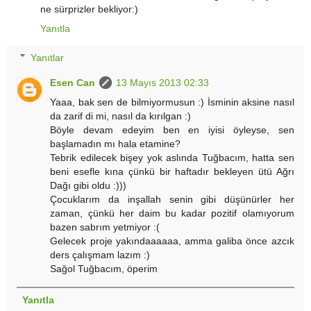
ne sürprizler bekliyor:)
Yanıtla
Yanıtlar
Esen Can
13 Mayıs 2013 02:33
Yaaa, bak sen de bilmiyormusun :) İsminin aksine nasıl
da zarif di mi, nasıl da kırılgan :)
Böyle devam edeyim ben en iyisi öyleyse, sen
başlamadın mı hala etamine?
Tebrik edilecek bişey yok aslında Tuğbacım, hatta sen
beni esefle kına çünkü bir haftadır bekleyen ütü Ağrı
Dağı gibi oldu :)))
Çocuklarım da inşallah senin gibi düşünürler her
zaman, çünkü her daim bu kadar pozitif olamıyorum
bazen sabrım yetmiyor :(
Gelecek proje yakındaaaaaa, amma galiba önce azcık
ders çalışmam lazım :)
Sağol Tuğbacım, öperim
Yanıtla