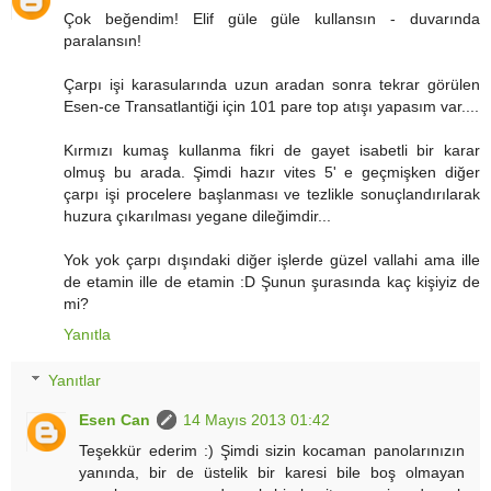
Çok beğendim! Elif güle güle kullansın - duvarında
paralansın!
Çarpı işi karasularında uzun aradan sonra tekrar görülen
Esen-ce Transatlantiği için 101 pare top atışı yapasım var....
Kırmızı kumaş kullanma fikri de gayet isabetli bir karar
olmuş bu arada. Şimdi hazır vites 5' e geçmişken diğer
çarpı işi procelere başlanması ve tezlikle sonuçlandırılarak
huzura çıkarılması yegane dileğimdir...
Yok yok çarpı dışındaki diğer işlerde güzel vallahi ama ille
de etamin ille de etamin :D Şunun şurasında kaç kişiyiz de
mi?
Yanıtla
Yanıtlar
Esen Can
14 Mayıs 2013 01:42
Teşekkür ederim :) Şimdi sizin kocaman panolarınızın
yanında, bir de üstelik bir karesi bile boş olmayan