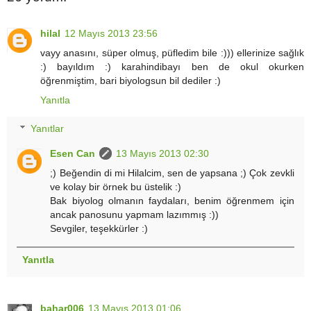
hilal
12 Mayıs 2013 23:56
vayy anasını, süper olmuş, püfledim bile :))) ellerinize sağlık
:) bayıldım :) karahindibayı ben de okul okurken
öğrenmiştim, bari biyologsun bil dediler :)
Yanıtla
Yanıtlar
Esen Can
13 Mayıs 2013 02:30
;) Beğendin di mi Hilalcim, sen de yapsana ;) Çok zevkli
ve kolay bir örnek bu üstelik :)
Bak biyolog olmanın faydaları, benim öğrenmem için
ancak panosunu yapmam lazımmış :))
Sevgiler, teşekkürler :)
Yanıtla
bahar006
13 Mayıs 2013 01:06