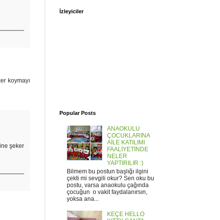
İzleyiciler
ker koymayı
Popular Posts
ANAOKULU
ÇOCUKLARINA
AİLE KATILIMI
ine şeker
FAALİYETİNDE
NELER
YAPTIRILIR :)
Bilmem bu postun başlığı ilgini
çekti mi sevgili okur? Sen oku bu
postu, varsa anaokulu çağında
çocuğun o vakit faydalanırsın,
yoksa ana...
KEÇE HELLO