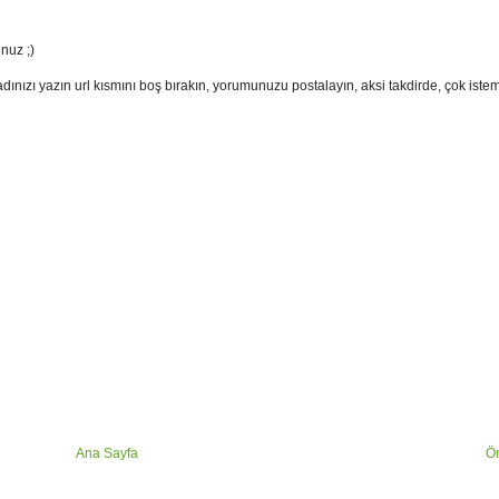
nuz ;)
adınızı yazın url kısmını boş bırakın, yorumunuzu postalayın, aksi takdirde, çok ist
Ana Sayfa
Ön