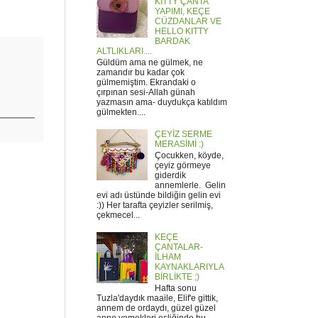
KITTY ÇANTA
YAPIMI, KEÇE
CÜZDANLAR VE
HELLO KITTY
BARDAK
ALTLIKLARI....
Güldüm ama ne gülmek, ne
zamandır bu kadar çok
gülmemiştim. Ekrandaki o
çırpınan sesi-Allah günah
yazmasın ama- duydukça katıldım
gülmekten....
ÇEYİZ SERME
MERASİMİ :)
Çocukken, köyde,
çeyiz görmeye
giderdik
annemlerle. Gelin
evi adı üstünde bildiğin gelin evi
:)) Her tarafta çeyizler serilmiş,
çekmecel...
KEÇE
ÇANTALAR-
İLHAM
KAYNAKLARIYLA
BİRLİKTE ;)
Hafta sonu
Tuzla'daydık maaile, Elif'e gittik,
annem de ordaydı, güzel güzel