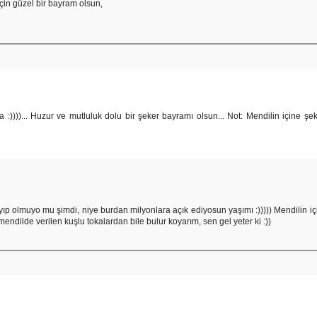
in güzel bir bayram olsun,
))))... Huzur ve mutluluk dolu bir şeker bayramı olsun... Not: Mendilin içine şe
ıp olmuyo mu şimdi, niye burdan milyonlara açık ediyosun yaşımı :))))) Mendilin iç
ndilde verilen kuşlu tokalardan bile bulur koyarım, sen gel yeter ki :))