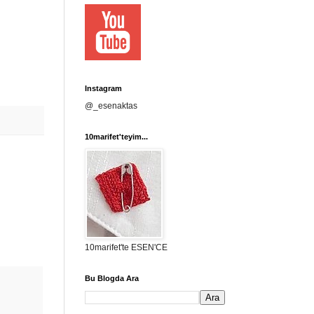
Instagram
@_esenaktas
10marifet'teyim...
10marifet'te ESEN'CE
Bu Blogda Ara