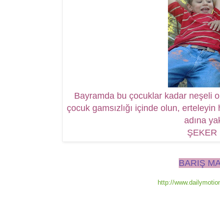
Bayramda bu çocuklar kadar neşeli olu
çocuk gamsızlığı içinde olun, erteleyin
adına yak
ŞEKER 
BARIŞ MA
http://www.dailymoti