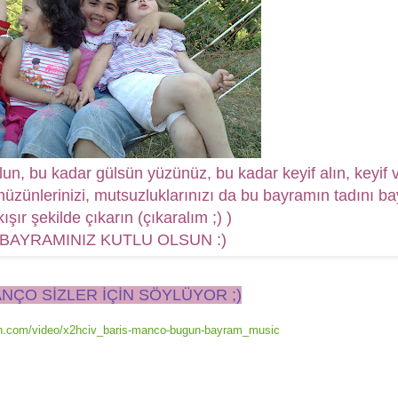
n, bu kadar gülsün yüzünüz, bu kadar keyif alın, keyif v
 hüzünlerinizi, mutsuzluklarınızı da bu bayramın tadını b
ışır şekilde çıkarın (çıkaralım ;) )
BAYRAMINIZ KUTLU OLSUN :)
NÇO SİZLER İÇİN SÖYLÜYOR ;)
on.com/video/x2hciv_baris-manco-bugun-bayram_music