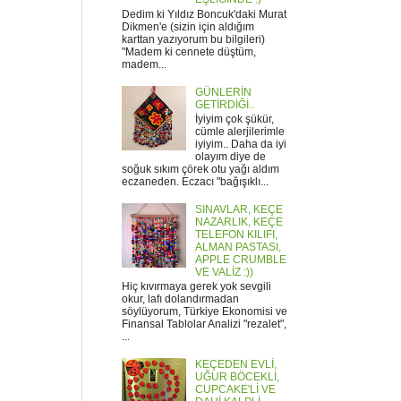
Dedim ki Yıldız Boncuk'daki Murat
Dikmen'e (sizin için aldığım
karttan yazıyorum bu bilgileri)
"Madem ki cennete düştüm,
madem...
GÜNLERİN
GETİRDİĞİ..
İyiyim çok şükür,
cümle alerjilerimle
iyiyim.. Daha da iyi
olayım diye de
soğuk sıkım çörek otu yağı aldım
eczaneden. Eczacı "bağışıklı...
SINAVLAR, KEÇE
NAZARLIK, KEÇE
TELEFON KILIFI,
ALMAN PASTASI,
APPLE CRUMBLE
VE VALİZ :))
Hiç kıvırmaya gerek yok sevgili
okur, lafı dolandırmadan
söylüyorum, Türkiye Ekonomisi ve
Finansal Tablolar Analizi "rezalet",
...
KEÇEDEN EVLİ,
UĞUR BÖCEKLİ,
CUPCAKE'Lİ VE