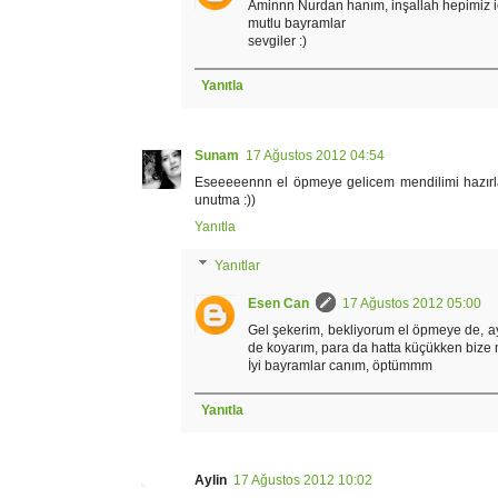
Aminnn Nurdan hanım, inşallah hepimiz iç
mutlu bayramlar
sevgiler :)
Yanıtla
Sunam
17 Ağustos 2012 04:54
Eseeeeennn el öpmeye gelicem mendilimi hazırla :
unutma :))
Yanıtla
Yanıtlar
Esen Can
17 Ağustos 2012 05:00
Gel şekerim, bekliyorum el öpmeye de, ay
de koyarım, para da hatta küçükken bize me
İyi bayramlar canım, öptümmm
Yanıtla
Aylin
17 Ağustos 2012 10:02