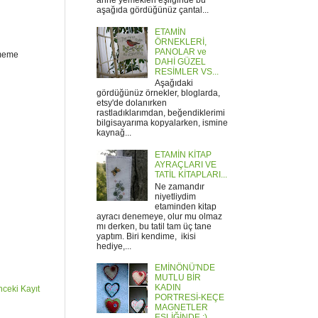
anne yemekleri eşliğinde bu
aşağıda gördüğünüz çantal...
ETAMİN
ÖRNEKLERİ,
PANOLAR ve
ememe
DAHİ GÜZEL
RESİMLER VS...
Aşağıdaki
gördüğünüz örnekler, bloglarda,
etsy'de dolanırken
rastladıklarımdan, beğendiklerimi
bilgisayarıma kopyalarken, ismine
kaynağ...
ETAMİN KİTAP
AYRAÇLARI VE
TATİL KİTAPLARI...
Ne zamandır
niyetliydim
etaminden kitap
ayracı denemeye, olur mu olmaz
mı derken, bu tatil tam üç tane
yaptım. Biri kendime, ikisi
hediye,...
EMİNÖNÜ'NDE
MUTLU BİR
KADIN
ceki Kayıt
PORTRESİ-KEÇE
MAGNETLER
EŞLİĞİNDE :)