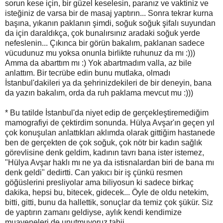
sorun kese için, bir güzel keselesin, paranız ve vaktiniz ve
isteğiniz de varsa bir de masaj yaptırın... Sonra tekrar kurna
başına, yıkanın paklanın şimdi, soğuk soğuk şifalı suyundan
da için daraldıkça, çok bunalırsınız aradaki soğuk yerde
nefeslenin... Çıkınca bir görün bakalım, paklanan sadece
vücudunuz mu yoksa onunla birlikte ruhunuz da mı :)))
Amma da abarttım mı :) Yok abartmadım valla, az bile
anlattım. Bir tecrübe edin bunu mutlaka, olmadı
İstanbul'dakileri ya da şehrinizdekileri de bir deneyin, bana
da yazın bakalım, orda da ruh paklama mevcut mu :)))
* Bu tatilde İstanbul'da niyet edip de gerçekleştiremediğim
mamografiyi de çektirdim sonunda. Hülya Avşar'ın geçen yıl
çok konuşulan anlattıkları aklımda olarak gittiğim hastanede
ben de gerçekten de çok soğuk, çok nötr bir kadın sağlık
görevlisine denk geldim, kadının tavrı bana ister istemez,
"Hülya Avşar haklı mı ne ya da istisnalardan biri de bana mı
denk geldi" dedirtti. Can yakıcı bir iş çünkü resmen
göğüslerini presliyolar ama biliyosun ki sadece birkaç
dakika, hepsi bu, bitecek, gidecek... Öyle de oldu netekim,
bitti, gitti, bunu da hallettik, sonuçlar da temiz çok şükür. Siz
de yaptırın zamanı geldiyse, aylık kendi kendimize
muayeneleri de unutmuyoruz tabii...