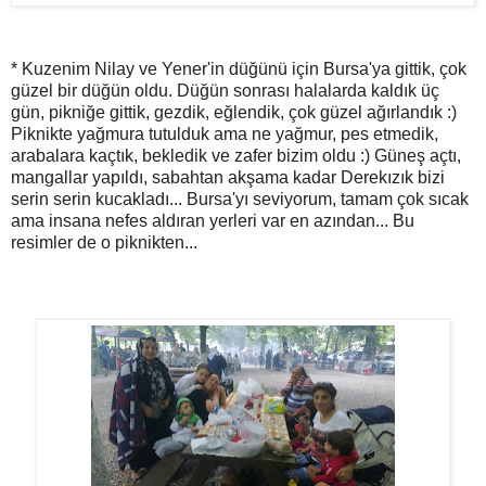
* Kuzenim Nilay ve Yener'in düğünü için Bursa'ya gittik, çok
güzel bir düğün oldu . Düğün sonrası halalarda kaldık üç
gün, pikniğe gittik, gezdik, eğlendik, çok güzel ağırlandık :)
Piknikte yağmura tutulduk ama ne yağmur, pes etmedik,
arabalara kaçtık, bekledik ve zafer bizim oldu :) Güneş açtı,
mangallar yapıldı, sabahtan akşama kadar Derekızık bizi
serin serin kucakladı... Bursa'yı seviyorum, tamam çok sıcak
ama insana nefes aldıran yerleri var en azından... Bu
resimler de o piknikten...