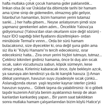
hafta mutlaka çoluk çocuk hamama gider paklanırdık...
İmkan olsa (ki var Üsküdar'da dibimizde tarihi bir hamam
ama içime sinip de gidemedim, olmazmış gibi geliyor,
İstanbul'un hamamları, bizim hamamın yerini tutamaz
sanki....) her hafta gitsem... Neyse anlatıyorum şimdi size
yapmanız gerekenleri adım adım... Öncelikle Yalova'ya
gidiyorsunuz (Yalova'dan olan okurlarım size değil sözüm) -
hazır İDO sapıttığı bilet fiyatlarını düzeltmişken- ordan
minübüsle Termal'e vınnn... Orda bir sürü hamam
bulacaksınız, size diyecekler ki, ona değil şuna gidin ama
siz illa ki "Köylü Hamamı"nı tercih edeceksiniz, ısrar
edeceksiniz hatta... Zira onun yerini hiçbiri tutmuyo, tutmaz...
Çektiniz bikinileri girdiniz hamama, önce bi duş alın sıcak
sıcak, sakın vücudunuza sabun, köpük sürmeyin, kese
olmaz yoksa. Kirleriniz kabaracak önce, öyle bekleyin azcık,
ya saunaya atın kendinizi ya da iki karışlık havuza :)) Aman
dikkat yanmayın, havuzun suyu ziyadesiyle sıcak çünkü...
Aslanağzında oturan yaşlı teyzeler kaynar isterler çünkü
havuzun suyunu... Göbek taşına da yatabilirsiniz- ki o göbek
taşıdır kuzenim Aslı'yla benim ayaklarımızı kesip de akan
kanlardan kankardeş yapan... Bir yarım saat takıldıktan
sonra mutlaka hamam çalışanlarından bizim köylü Hatice'yi