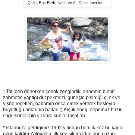
Çağla Ege Berk, Nehir ve Ali Deniz kuzuları...
* Tatilden dönerken çoook zengindik, annemin binbir
zahmetle yaptığı dut pekmezi, güneşte pişirdiği çilek ve
vişne reçelleri, babamın onca emek vererek besleyip
büyüttüğü arılarının balları :) Kışlık enerji depomuz hazır,
sağolsunlar bin yıl varolsunlar inşallah...
* İstanbul'a geldiğimiz 1992 yılından beri ilk kez bu kadar
uzun kaldım Yalova'da, ilk kez sıkılmadım onca uzun