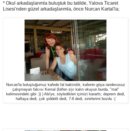
* Okul arkadaşlarımla buluştuk bu tatilde, Yalova Ticaret
Lisesi'nden güzel arkadaşlarımla, önce Nurcan Kartal'la;
Nurcan'la buluştuğumuz kafede fal baktırdık, kafenin göya randevusuz
çalışmayan falcısı Kemal (lütfen a'yı kalın okuyun burda, "mal"
kelimesindeki gibi :)) ) Abi'ye, söyledikleri içimizi kararttı; deprem dedi,
haftaya dedi, çok şiddetli dedi, 7-8 dedi, sinirlerimi bozdu :(