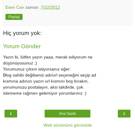
Esen Can
zaman:
7/22/2012
Paylaş
Hiç yorum yok:
Yorum Gönder
Yazın bi, lütfen yazın yaaa, merak ediyorum ne
düşünüyosunuz ;)
Yorumunuz çıksın istiyorsanız eğer:
Blog sahibi değilseniz adı/url seçeneğini seçip ad
kısmına adınızı yazın url kısmını boş bırakın,
yorumunuzu postalayın, aksi takdirde, çok
istememe rağmen gelemiyor yorumlarınız :)
‹
›
Ana Sayfa
Web sürümünü görüntüle