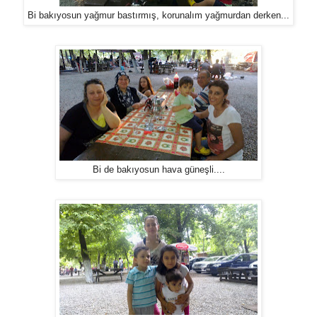
Bi bakıyosun yağmur bastırmış, korunalım yağmurdan derken...
Bi de bakıyosun hava güneşli....