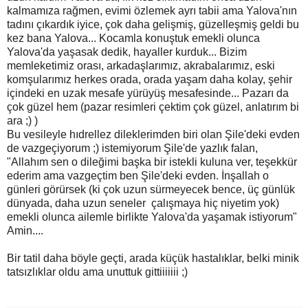
kalmamıza rağmen, evimi özlemek ayrı tabii ama Yalova'nın
tadını çıkardık iyice, çok daha gelişmiş, güzelleşmiş geldi bu
kez bana Yalova... Kocamla konuştuk emekli olunca
Yalova'da yaşasak dedik, hayaller kurduk... Bizim
memleketimiz orası, arkadaşlarımız, akrabalarımız, eski
komşularımız herkes orada, orada yaşam daha kolay, şehir
içindeki en uzak mesafe yürüyüş mesafesinde... Pazarı da
çok güzel hem (pazar resimleri çektim çok güzel, anlatırım bi
ara ;) )
Bu vesileyle hıdrellez dileklerimden biri olan Şile'deki evden
de vazgeçiyorum ;) istemiyorum Şile'de yazlık falan,
"Allahım sen o dileğimi başka bir istekli kuluna ver, teşekkür
ederim ama vazgeçtim ben Şile'deki evden. İnşallah o
günleri görürsek (ki çok uzun sürmeyecek bence, üç günlük
dünyada, daha uzun seneler çalışmaya hiç niyetim yok)
emekli olunca ailemle birlikte Yalova'da yaşamak istiyorum"
Amin....
Bir tatil daha böyle geçti, arada küçük hastalıklar, belki minik
tatsızlıklar oldu ama unuttuk gittiiiiiii ;)