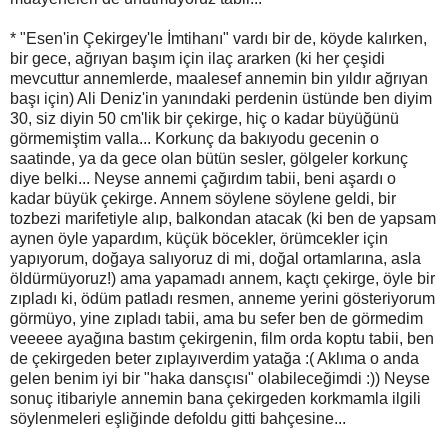
* "Esen'in Çekirgey'le İmtihanı" vardı bir de, köyde kalırken,
bir gece, ağrıyan başım için ilaç ararken (ki her çeşidi
mevcuttur annemlerde, maalesef annemin bin yıldır ağrıyan
başı için) Ali Deniz'in yanındaki perdenin üstünde ben diyim
30, siz diyin 50 cm'lik bir çekirge, hiç o kadar büyüğünü
görmemiştim valla... Korkunç da bakıyodu gecenin o
saatinde, ya da gece olan bütün sesler, gölgeler korkunç
diye belki... Neyse annemi çağırdım tabii, beni aşardı o
kadar büyük çekirge. Annem söylene söylene geldi, bir
tozbezi marifetiyle alıp, balkondan atacak (ki ben de yapsam
aynen öyle yapardım, küçük böcekler, örümcekler için
yapıyorum, doğaya salıyoruz di mi, doğal ortamlarına, asla
öldürmüyoruz!) ama yapamadı annem, kaçtı çekirge, öyle bir
zıpladı ki, ödüm patladı resmen, anneme yerini gösteriyorum
görmüyo, yine zıpladı tabii, ama bu sefer ben de görmedim
veeeee ayağına bastım çekirgenin, film orda koptu tabii, ben
de çekirgeden beter zıplayıverdim yatağa :( Aklıma o anda
gelen benim iyi bir "haka dansçısı" olabileceğimdi :)) Neyse
sonuç itibariyle annemin bana çekirgeden korkmamla ilgili
söylenmeleri eşliğinde defoldu gitti bahçesine...