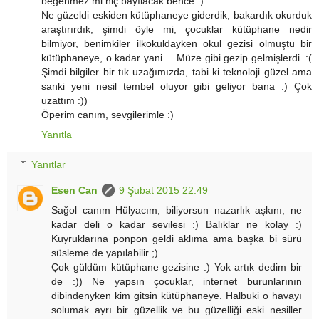
beğenmez mi hiç bayılacak bence :)
Ne güzeldi eskiden kütüphaneye giderdik, bakardık okurduk
araştırırdık, şimdi öyle mi, çocuklar kütüphane nedir
bilmiyor, benimkiler ilkokuldayken okul gezisi olmuştu bir
kütüphaneye, o kadar yani.... Müze gibi gezip gelmişlerdi. :(
Şimdi bilgiler bir tık uzağımızda, tabi ki teknoloji güzel ama
sanki yeni nesil tembel oluyor gibi geliyor bana :) Çok
uzattım :))
Öperim canım, sevgilerimle :)
Yanıtla
Yanıtlar
Esen Can
9 Şubat 2015 22:49
Sağol canım Hülyacım, biliyorsun nazarlık aşkını, ne
kadar deli o kadar sevilesi :) Balıklar ne kolay :)
Kuyruklarına ponpon geldi aklıma ama başka bi sürü
süsleme de yapılabilir ;)
Çok güldüm kütüphane gezisine :) Yok artık dedim bir
de :)) Ne yapsın çocuklar, internet burunlarının
dibindenyken kim gitsin kütüphaneye. Halbuki o havayı
solumak ayrı bir güzellik ve bu güzelliği eski nesiller