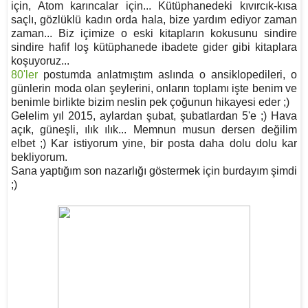
için, Atom karıncalar için... Kütüphanedeki kıvırcık-kısa
saçlı, gözlüklü kadın orda hala, bize yardım ediyor zaman
zaman... Biz içimize o eski kitapların kokusunu sindire
sindire hafif loş kütüphanede ibadete gider gibi kitaplara
koşuyoruz...
80'ler
postumda anlatmıştım aslında o ansiklopedileri, o
günlerin moda olan şeylerini, onların toplamı işte benim ve
benimle birlikte bizim neslin pek çoğunun hikayesi eder ;)
Gelelim yıl 2015, aylardan şubat, şubatlardan 5'e ;) Hava
açık, güneşli, ılık ılık... Memnun musun dersen değilim
elbet ;) Kar istiyorum yine, bir posta daha dolu dolu kar
bekliyorum.
Sana yaptığım son nazarlığı göstermek için burdayım şimdi
;)