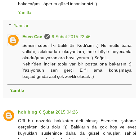
bakacağım.. öperim güzel insanlar sizi :)
Yanıtla
Yanıtlar
Esen Can
9 Şubat 2015 22:46
Sensin süper İki Balık Bir Kedi'cim :) Ne mutlu bana
vallahi, sıkılmadan okuyanlara, hele böyle heyecanla
okuduğunu yazanlara bayılıyorum :) Sağol...
Nehir'den İnciler toplu var bir postta ona bakarsın :)
Yazıyorsun sen gerçi Elif'i ama konuşmaya
başladığında asıl çok zevkli olacak :)
Yanıtla
hobiblog
6 Şubat 2015 04:26
Offf bu nazarlık hakikaten deli olmuş Esencim, şahane
gerçekten dolu dolu :)) Balıkların da çok hoş ve evet
kuyrukları süslenince daha da güzel olmuşlar, sahibi