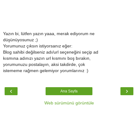
Yazın bi, lütfen yazın yaaa, merak ediyorum ne
düşünüyosunuz ;)
Yorumunuz çıksın istiyorsanız eğer:
Blog sahibi değilseniz adı/url seçeneğini seçip ad
kısmına adınızı yazın url kısmını boş bırakın,
yorumunuzu postalayın, aksi takdirde, çok
istememe rağmen gelemiyor yorumlarınız :)
‹
›
Ana Sayfa
Web sürümünü görüntüle