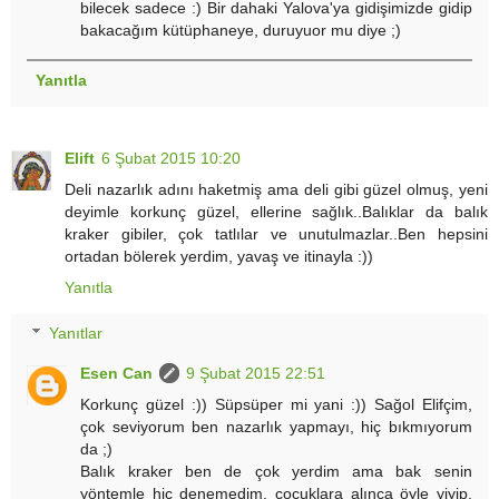
bilecek sadece :) Bir dahaki Yalova'ya gidişimizde gidip
bakacağım kütüphaneye, duruyuor mu diye ;)
Yanıtla
Elift
6 Şubat 2015 10:20
Deli nazarlık adını haketmiş ama deli gibi güzel olmuş, yeni
deyimle korkunç güzel, ellerine sağlık..Balıklar da balık
kraker gibiler, çok tatlılar ve unutulmazlar..Ben hepsini
ortadan bölerek yerdim, yavaş ve itinayla :))
Yanıtla
Yanıtlar
Esen Can
9 Şubat 2015 22:51
Korkunç güzel :)) Süpsüper mi yani :)) Sağol Elifçim,
çok seviyorum ben nazarlık yapmayı, hiç bıkmıyorum
da ;)
Balık kraker ben de çok yerdim ama bak senin
yöntemle hiç denemedim, çocuklara alınca öyle yiyip,