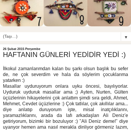
▼
26 Şubat 2015 Perşembe
HAFTANIN GÜNLERİ YEDİDİR YEDİ :)
İlkokul zamanlarımdan kalan bu şarkı olsun başlık bu sefer
de, ne çok severdim ve hala da söylerim çocuklarıma
yatarken :)
Masallar uyduruyorum onlara uyku öncesi, bayılıyorlar.
Uyduruk uyduruk masallar ama ;) Ayten, Nurten, Gülten
üçüzlerinin hikayelerini çok anlattım şimdi sıra geldi, Ahmet,
Mehmet, Cevdet üçüzlerine :) Çok tatlılar, çok akıllılar ama...
diye anlatıp duruyorum işte, misal inatçılıklarını,
yaramazlıklarını, arada da lafı arkadaşları Ali Deniz'e
getiriyorum, bizimki bir bozuluyor :) "Ali Deniz deme!" diye
uyarıyor hemen ama nasıl merakla dinliyor görmeniz lazım,