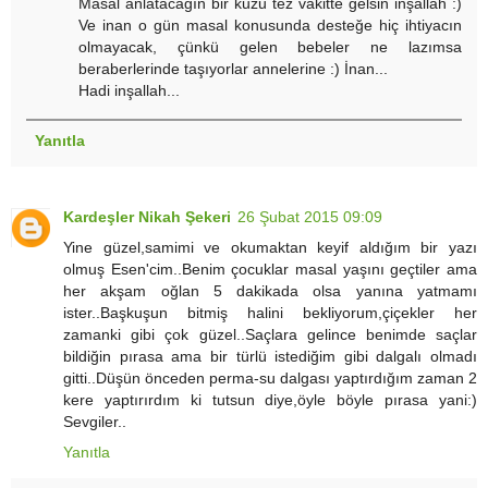
Masal anlatacağın bir kuzu tez vakitte gelsin inşallah :)
Ve inan o gün masal konusunda desteğe hiç ihtiyacın
olmayacak, çünkü gelen bebeler ne lazımsa
beraberlerinde taşıyorlar annelerine :) İnan...
Hadi inşallah...
Yanıtla
Kardeşler Nikah Şekeri
26 Şubat 2015 09:09
Yine güzel,samimi ve okumaktan keyif aldığım bir yazı
olmuş Esen'cim..Benim çocuklar masal yaşını geçtiler ama
her akşam oğlan 5 dakikada olsa yanına yatmamı
ister..Başkuşun bitmiş halini bekliyorum,çiçekler her
zamanki gibi çok güzel..Saçlara gelince benimde saçlar
bildiğin pırasa ama bir türlü istediğim gibi dalgalı olmadı
gitti..Düşün önceden perma-su dalgası yaptırdığım zaman 2
kere yaptırırdım ki tutsun diye,öyle böyle pırasa yani:)
Sevgiler..
Yanıtla