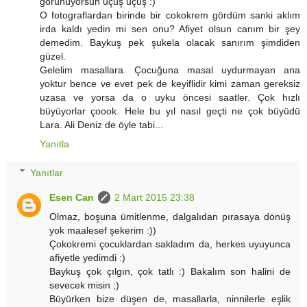
görünüyorsun uçuş uçuş :)
O fotograflardan birinde bir cokokrem gördüm sanki aklım
irda kaldı yedin mi sen onu? Afiyet olsun canım bir şey
demedim. Baykuş pek şukela olacak sanırım şimdiden
güzel.
Gelelim masallara. Çocuğuna masal uydurmayan ana
yoktur bence ve evet pek de keyiflidir kimi zaman gereksiz
uzasa ve yorsa da o uyku öncesi saatler. Çok hızlı
büyüyorlar çoook. Hele bu yıl nasıl geçti ne çok büyüdü
Lara. Ali Deniz de öyle tabi...
Yanıtla
Yanıtlar
Esen Can
2 Mart 2015 23:38
Olmaz, boşuna ümitlenme, dalgalıdan pırasaya dönüş
yok maalesef şekerim :))
Çokokremi çocuklardan sakladım da, herkes uyuyunca
afiyetle yedimdi :)
Baykuş çok çılgın, çok tatlı :) Bakalım son halini de
sevecek misin ;)
Büyürken bize düşen de, masallarla, ninnilerle eşlik