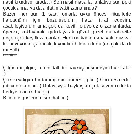
nasıl kıkırdıyor arada :) Sen nasıl masallar anlatıyorsun peki
çocuklarına, ya da anlattın vakti zamanında?
Bazen her gün 1 saati onlarla uyku öncesi ritüellerle
harcadığım için bozuluyorum, hatta itiraf edeyim,
asabileşiyorum ama çok da keyifli oluyoruz o zamanlarda,
öperek, koklayarak, gıdıklayarak güzel güzel muhabbetle
geçen çok keyifli zamanlar.. Hem ne kadar daha vaktimiz var
ki, büyüyorlar çabucak, kıymetini bilmeli di mi (en çok da di
mi Elif!)
********
Çılgın mı çılgın, tatlı mı tatlı bir baykuş peşindeyim bu sıralar
:)
Çok sevdiğim bir tanıdığımın portresi gibi :) Onu resmeder
gibiyim etamine ;) Dolayısıyla baykuşları çok seven o dosta
hediye olacak bu iş ;)
Bitirince gösteririm son halini ;)