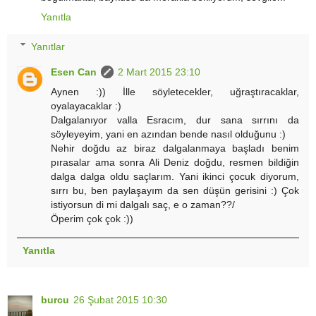
Yanıtla
Yanıtlar
Esen Can
2 Mart 2015 23:10
Aynen :)) İlle söyletecekler, uğraştıracaklar,
oyalayacaklar :)
Dalgalanıyor valla Esracım, dur sana sırrını da
söyleyeyim, yani en azından bende nasıl olduğunu :)
Nehir doğdu az biraz dalgalanmaya başladı benim
pırasalar ama sonra Ali Deniz doğdu, resmen bildiğin
dalga dalga oldu saçlarım. Yani ikinci çocuk diyorum,
sırrı bu, ben paylaşayım da sen düşün gerisini :) Çok
istiyorsun di mi dalgalı saç, e o zaman??/
Öperim çok çok :))
Yanıtla
burcu
26 Şubat 2015 10:30