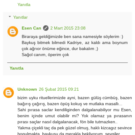
Yanıtla
Yanıtlar
Esen Can
2 Mart 2015 23:08
Biraraya geldiğimizde ben sana namesiyle söylerim :)
Baykuş bitmek bilmedi Kadriye, az kaldı ama boynum
çok ağrıor önüme eğince, dur bakalım ;)
Sağol canım, öperim çok
Yanıtla
Unknown
26 Şubat 2015 09:21
bizim uyku rituellerimizde ayni, bazen gülüş cümbüş, bazen
bağırış çağırış, bazen öpüş kokuş ve mutlaka masallı...
Sahi pırasa saclar kendiliginden dalgalanabiliyor mu Esen,
benim içinde umut olabilir mi? Yok olamaz ya pırasanın
pırası saçlar nasıl dalgalanacak, fön bile tutmazken..
Yakma çiçekli taç da pek güzel olmuş, haklı kizcagız sevince
bogulmakta, baykusu da merakla bekliyorum, sevgiler..