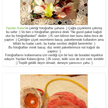
Yazdan Kalan
'ın çektiği fotoğraflar şahane ;) Çağla çiçeklerini çekmiş
bu sefer :) Ve ben o fotoğrafları görünce direk "Ne güzel paket kağıdı
olur bu fotoğraflardan!" dedim :) Ki sen bilirsin ben bunu daha önce de
yaptım :) Çektiğim çiçek resimlerini basıp, paketlemede kullandım ama
billahi bu kadar canlı, bu kadar sevilesi değildi benimkiler :)
Bu fotoğrafları minik basıp, düz renkli paketlerimize not kağıdı da
yaparız :)
Fotoğraflarını kullanmama izin verdiği için bir kez de buradan teşekkür
edeyim Yazdan Kalancığıma :) Bi sorun, belki size de izin verir, kimbilir
;) Torpilli geldik deyin olmadı, deneyin şansınızı yahu :)