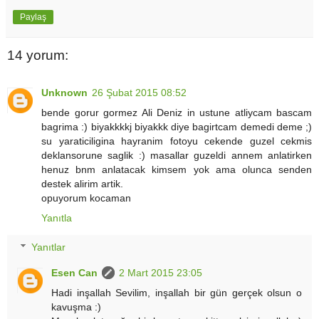
Paylaş
14 yorum:
Unknown
26 Şubat 2015 08:52
bende gorur gormez Ali Deniz in ustune atliycam bascam
bagrima :) biyakkkkj biyakkk diye bagirtcam demedi deme ;)
su yaraticiligina hayranim fotoyu cekende guzel cekmis
deklansorune saglik :) masallar guzeldi annem anlatirken
henuz bnm anlatacak kimsem yok ama olunca senden
destek alirim artik.
opuyorum kocaman
Yanıtla
Yanıtlar
Esen Can
2 Mart 2015 23:05
Hadi inşallah Sevilim, inşallah bir gün gerçek olsun o
kavuşma :)