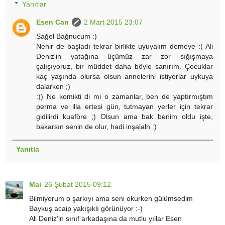
Yanıtlar
Esen Can
2 Mart 2015 23:07
Sağol Bağnucum :)
Nehir de başladı tekrar birlikte uyuyalım demeye :( Ali
Deniz'in yatağına üçümüz zar zor sığışmaya
çalışıyoruz, bir müddet daha böyle sanırım. Çocuklar
kaç yaşında olursa olsun annelerini istiyorlar uykuya
dalarken ;)
:)) Ne komikti di mi o zamanlar, ben de yaptırmıştım
perma ve illa ertesi gün, tutmayan yerler için tekrar
gidilirdi kuaföre ;) Olsun ama bak benim oldu işte,
bakarsın senin de olur, hadi inşalalh :)
Yanıtla
Mai
26 Şubat 2015 09:12
Bilmiyorum o şarkıyı ama seni okurken gülümsedim
Baykuş acaip yakışıklı görünüyor :-)
Ali Deniz'in sınıf arkadaşına da mutlu yıllar Esen