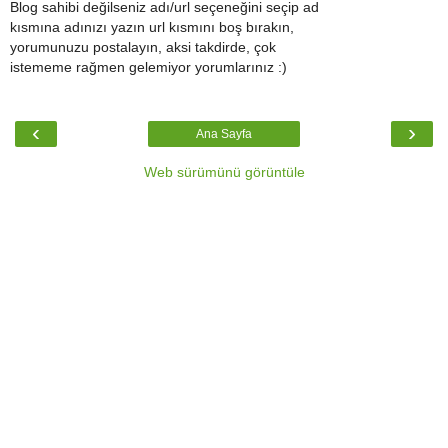
Blog sahibi değilseniz adı/url seçeneğini seçip ad
kısmına adınızı yazın url kısmını boş bırakın,
yorumunuzu postalayın, aksi takdirde, çok
istememe rağmen gelemiyor yorumlarınız :)
‹
›
Ana Sayfa
Web sürümünü görüntüle