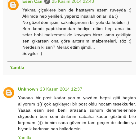
Esen Can
25 Kasım 2014 22:43
Yakma çiçeklere ben de hastayım ezem ruveyda :)
Aklımda hep yenileri, yaparız inşallah onları da ;)
Ne güzel demişsin, sakinleşmenin bir yolu da hobiler :)
Ben kendi yaptıklarımdan hediye ettim hep ama bu
sefer hobi malzemesi de koyayım biraz, ama çekilişte
sen çıkarsan ona göre arttırırım malzemeleri, söz :)
Nerdesin ki sen? Merak ettim şimdi...
Sevgiler :)
Yanıtla
Unknown
23 Kasım 2014 12:37
Yaaaaa bir post kadar yorum yazdım hepsi gitti baştan
alıyorum :((( çok açıklayıcı bir post oldu hocam tesekkurler.
Yaaaa esen sen beni arasana sunum denemelerinde
skypeden ben seni dinlerim sabaha kadar gözümü bile
kırpmam :))) benim sana güvenim tam geçen de dedim ya
biyonik kadınsın sen halledersin.
Yanıtla