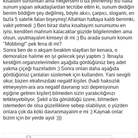
kısalttım sunumları ama meğersem o da yetmemiş! Bu hafta
sunum yapan arkadaşlardan tecrübe ettim ki, sunum dediğin
benim bildiğim şey değilmiş, böyle akıcı, çarpıcı, sloganlı, en
fazla 5 satırlık falan bişeymiş! Allahtan haftaya kaldı benimki,
vakit yetmedi ;) Ben biraz daha kısaltayım sunumumu en
iyisi, kendileri mahrum kalacaklar güzide bilgilerimden ama
olsun, uyutmayalım kimseyi di mi ;) Bu arada sunum konum
"Mobbing!" pek fena di mi?
Sonra ben de o akşam bıraktım slaytları bir kenara, o
demoralize halime en iyi gelecek şeyi yaptım :) İtinayla
kestiğim organzelerimden aşağıda gördüğünüz beş adet
yakma çiçeği hazırladım :) Sonra onları daha aşağıda
gördüğünüz çantaları süslemek için kullandım. Yani sevgili
okur, bazen etrafınızdaki negatif kişiler, (hadi haksızlık
etmeyeyim-ara ara negatif davranıp sizi depresyonun
eşiğine getiren kişiler) bilmeden sizin yaratıcılığınızı
tetikleyebiliyor. Şekil a'da görüldüğü üzere, bilmeden
istemeden de olsa güzelliklere sebep olabiliyor, o yüzden
onlara çok da kötü davranmayalım e mi ;) Kaynak onlar
bizim için bir yerde ayol :)))