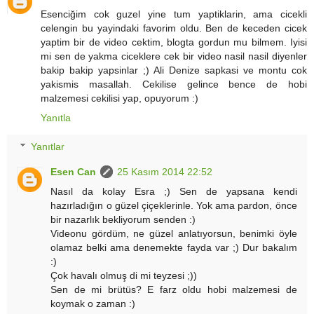
Esenciğim cok guzel yine tum yaptiklarin, ama cicekli
celengin bu yayindaki favorim oldu. Ben de keceden cicek
yaptim bir de video cektim, blogta gordun mu bilmem. Iyisi
mi sen de yakma ciceklere cek bir video nasil nasil diyenler
bakip bakip yapsinlar ;) Ali Denize sapkasi ve montu cok
yakismis masallah. Cekilise gelince bence de hobi
malzemesi cekilisi yap, opuyorum :)
Yanıtla
Yanıtlar
Esen Can
25 Kasım 2014 22:52
Nasıl da kolay Esra ;) Sen de yapsana kendi
hazırladığın o güzel çiçeklerinle. Yok ama pardon, önce
bir nazarlık bekliyorum senden :)
Videonu gördüm, ne güzel anlatıyorsun, benimki öyle
olamaz belki ama denemekte fayda var ;) Dur bakalım
:)
Çok havalı olmuş di mi teyzesi ;))
Sen de mi brütüs? E farz oldu hobi malzemesi de
koymak o zaman :)