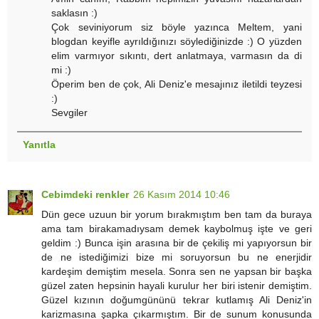
saklasın :)
Çok seviniyorum siz böyle yazınca Meltem, yani
blogdan keyifle ayrıldığınızı söylediğinizde :) O yüzden
elim varmıyor sıkıntı, dert anlatmaya, varmasın da di
mi :)
Öperim ben de çok, Ali Deniz'e mesajınız iletildi teyzesi
:)
Sevgiler
Yanıtla
Cebimdeki renkler
26 Kasım 2014 10:46
Dün gece uzuun bir yorum bırakmıştım ben tam da buraya
ama tam birakamadıysam demek kaybolmuş işte ve geri
geldim :) Bunca işin arasına bir de çekiliş mi yapıyorsun bir
de ne istediğimizi bize mi soruyorsun bu ne enerjidir
kardeşim demiştim mesela. Sonra sen ne yapsan bir başka
güzel zaten hepsinin hayali kurulur her biri istenir demiştim.
Güzel kızının doğumgününü tekrar kutlamış Ali Deniz'in
karizmasına şapka çıkarmıştım. Bir de sunum konusunda