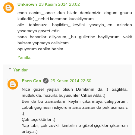
Unknown
23 Kasım 2014 23:02
esen canim,,,,once dun bizde damlamizin dogum gnunu
kutladik:),,,nehiri kocaman kucakliyorum.
aile tablonuza bayildim,,,,keyfini yasayin,,,en azindan
yasamaya gayret edin
sana basarilar diliyorum,,,,bu gullerine bayiliyorum...vakit
bulsam yapmaya calisicam
opuyorum caniim benim
Yanıtla
Yanıtlar
Esen Can
25 Kasım 2014 22:50
Nice güzel yaşları olsun Damlanın da :) Sağlıkla,
mutlulukla, huzurla büyüsünler Cihan Abla :)
Ben de bu zamanların keyfini çıkarmaya çalışıyorum,
çabuk geçmesin istiyorum ama zaman da pek acımasız
:(
Çok teşekkürler :)
Yap tabii, çok zevkli, kimbilir ne güzel çiçekler çıkarırsın
ortaya :)