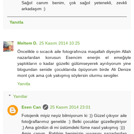
Sağol canım benim, çok sağol yetenekli, zevkli
arkadaşım :)
Yanıtla
Meltem D.
25 Kasım 2014 10:25
Öncelikle o sıcacık aile fotografınıza maşallah diyeyim Allah
nazarlardan korusun Esencim enerjin el emeğiyle
yaptıkların o kadar güzelki gülümseyerek ayrılıyorum yine
blogundan senide çocuklarıda öpüyorum birde Ali Denize
mont çok ama çok yakışmış söylersin olurmu sevgiler.
Yanıtla
Yanıtlar
Esen Can
25 Kasım 2014 23:01
Fotojenik miyiz neyiz bilmiyorum ki :)) Güzel çıkıyor aile
fotoğraflarımız genelde :) Belki çocuklar güzelleştiriyor
;) Ama gördün di mi üstümdeki füme nasıl yakışmış :)))
Amin canım, Rabbim hepimizin yuvasını nazarlardan