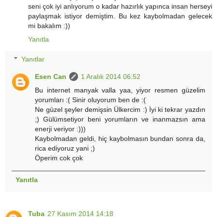
seni çok iyi anlıyorum o kadar hazırlık yapınca insan herseyi
paylaşmak istiyor demiştim. Bu kez kaybolmadan gelecek
mi bakalım :))
Yanıtla
Yanıtlar
Esen Can
1 Aralık 2014 06:52
Bu internet manyak valla yaa, yiyor resmen güzelim
yorumları :( Sinir oluyorum ben de :(
Ne güzel şeyler demişsin Ülkercim :) İyi ki tekrar yazdın
;) Gülümsetiyor beni yorumların ve inanmazsın ama
enerji veriyor :)))
Kaybolmadan geldi, hiç kaybolmasın bundan sonra da,
rica ediyoruz yani ;)
Öperim cok çok
Yanıtla
Tuba
27 Kasım 2014 14:18