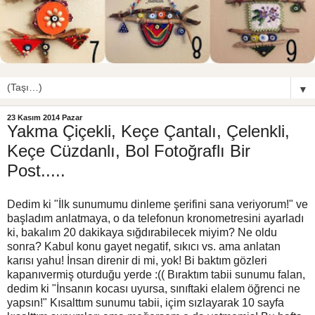
▼
23 Kasım 2014 Pazar
Yakma Çiçekli, Keçe Çantalı, Çelenkli,
Keçe Cüzdanlı, Bol Fotoğraflı Bir
Post.....
Dedim ki "İlk sunumumu dinleme şerifini sana veriyorum!" ve
başladım anlatmaya, o da telefonun kronometresini ayarladı
ki, bakalım 20 dakikaya sığdırabilecek miyim? Ne oldu
sonra? Kabul konu gayet negatif, sıkıcı vs. ama anlatan
karısı yahu! İnsan direnir di mi, yok! Bi baktım gözleri
kapanıvermiş oturduğu yerde :(( Bıraktım tabii sunumu falan,
dedim ki "İnsanın kocası uyursa, sınıftaki elalem öğrenci ne
yapsın!" Kısalttım sunumu tabii, içim sızlayarak 10 sayfa