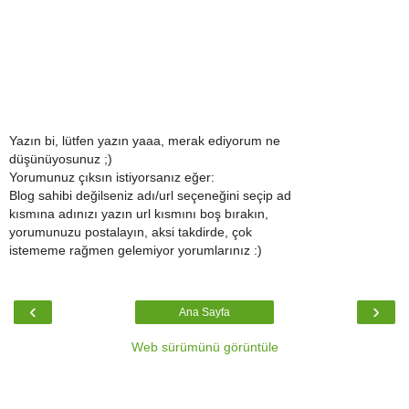
Yazın bi, lütfen yazın yaaa, merak ediyorum ne
düşünüyosunuz ;)
Yorumunuz çıksın istiyorsanız eğer:
Blog sahibi değilseniz adı/url seçeneğini seçip ad
kısmına adınızı yazın url kısmını boş bırakın,
yorumunuzu postalayın, aksi takdirde, çok
istememe rağmen gelemiyor yorumlarınız :)
‹
›
Ana Sayfa
Web sürümünü görüntüle