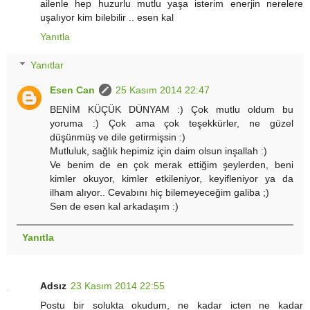
ailenle hep huzurlu mutlu yaşa isterim enerjin nerelere
uşalıyor kim bilebilir .. esen kal
Yanıtla
Yanıtlar
Esen Can
25 Kasım 2014 22:47
BENİM KÜÇÜK DÜNYAM :) Çok mutlu oldum bu
yoruma :) Çok ama çok teşekkürler, ne güzel
düşünmüş ve dile getirmişsin :)
Mutluluk, sağlık hepimiz için daim olsun inşallah :)
Ve benim de en çok merak ettiğim şeylerden, beni
kimler okuyor, kimler etkileniyor, keyifleniyor ya da
ilham alıyor.. Cevabını hiç bilemeyeceğim galiba ;)
Sen de esen kal arkadaşım :)
Yanıtla
Adsız
23 Kasım 2014 22:55
Postu bir solukta okudum, ne kadar icten ne kadar