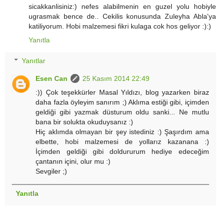
sicakkanlisiniz:) nefes alabilmenin en guzel yolu hobiyle
ugrasmak bence de.. Cekilis konusunda Zuleyha Abla'ya
katiliyorum. Hobi malzemesi fikri kulaga cok hos geliyor :):)
Yanıtla
Yanıtlar
Esen Can
25 Kasım 2014 22:49
:)) Çok teşekkürler Masal Yıldızı, blog yazarken biraz
daha fazla öyleyim sanırım ;) Aklıma estiği gibi, içimden
geldiği gibi yazmak düsturum oldu sanki... Ne mutlu
bana bir solukta okuduysanız :)
Hiç aklımda olmayan bir şey istediniz :) Şaşırdım ama
elbette, hobi malzemesi de yollarız kazanana :)
İçimden geldiği gibi doldururum hediye edeceğim
çantanın içini, olur mu :)
Sevgiler ;)
Yanıtla