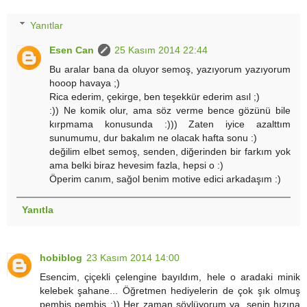
Yanıtlar
Esen Can
25 Kasım 2014 22:44
Bu aralar bana da oluyor semoş, yazıyorum yazıyorum
hooop havaya ;)
Rica ederim, çekirge, ben teşekkür ederim asıl ;)
:)) Ne komik olur, ama söz verme bence gözünü bile
kırpmama konusunda :))) Zaten iyice azalttım
sunumumu, dur bakalım ne olacak hafta sonu :)
değilim elbet semoş, senden, diğerinden bir farkım yok
ama belki biraz hevesim fazla, hepsi o :)
Öperim canım, sağol benim motive edici arkadaşım :)
Yanıtla
hobiblog
23 Kasım 2014 14:00
Esencim, çiçekli çelengine bayıldım, hele o aradaki minik
kelebek şahane... Öğretmen hediyelerin de çok şık olmuş
pembiş pembiş :)) Her zaman söylüyorum ya, senin hızına