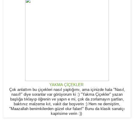
YAKMA ÇİÇEKLER
Çok anlattım bu çiçekleri nasıl yaptığımı, ama içinizde hala "Nasıl,
nasıl!" diye soranlar var görüyorum ki :) "Yakma Çiçekler" yazan
başlığa tıklayıp öğrenin ve yapın e mi, çok da zorlamayın şartları,
baktınız malzeme kıt, vakit dar boşverin :) Hem ne demiştim,
"Maazallah benimkilerden güzel olur falan!" Bunu da klasik sanatçı
kaprisime verin :))