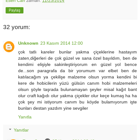
Esen Can
zaman:
11/23/2014
Paylaş
32 yorum:
Unknown
23 Kasım 2014 12:00
çok tatlı kareler bunlar yakma çiçeklerine hastayım
zaten,diğerleri de çok güzel ve sana özel bayıldım, ben de
kendimi elişiyle sakinleştiriyorum en güzel yol bence
de...son paragrafa da bir yorumum var elbet ben de
katılacağım ya çekilişe malzeme olsun yorma kendini bi
kere de hobicilerin yüzü gülsün canım hobi malzemeleri
olsun şöyle taşrada bulunamayan şeyler misal kağıt bant
olur craft kağıdı olur yakma çiçekler olur keçe kumaş ha ha
çok şey mi istiyorum canım bu köyde bulamıyorum işte
bunları destan yazdım yine sevgiler
Yanıtla
Yanıtlar