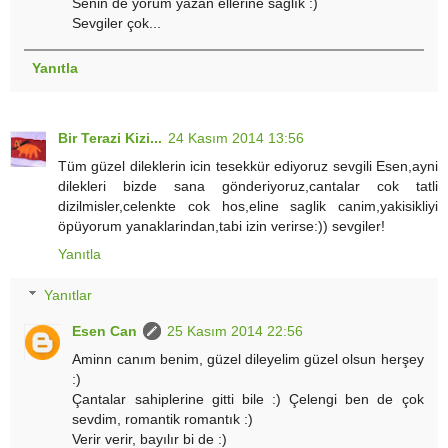
Senin de yorum yazan ellerine sağlık :)
Sevgiler çok...
Yanıtla
Bir Terazi Kizi...
24 Kasım 2014 13:56
Tüm güzel dileklerin icin tesekkür ediyoruz sevgili Esen,ayni
dilekleri bizde sana gönderiyoruz,cantalar cok tatli
dizilmisler,celenkte cok hos,eline saglik canim,yakisikliyi
öpüyorum yanaklarindan,tabi izin verirse:)) sevgiler!
Yanıtla
Yanıtlar
Esen Can
25 Kasım 2014 22:56
Aminn canım benim, güzel dileyelim güzel olsun herşey
:)
Çantalar sahiplerine gitti bile :) Çelengi ben de çok
sevdim, romantik romantık :)
Verir verir, bayılır bi de :)