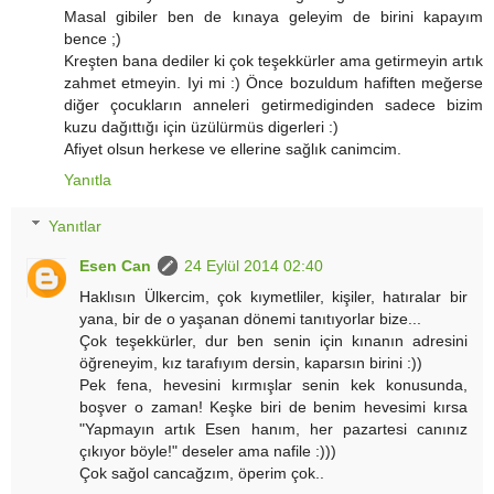
Masal gibiler ben de kınaya geleyim de birini kapayım
bence ;)
Kreşten bana dediler ki çok teşekkürler ama getirmeyin artık
zahmet etmeyin. Iyi mi :) Önce bozuldum hafiften meğerse
diğer çocukların anneleri getirmediginden sadece bizim
kuzu dağıttığı için üzülürmüs digerleri :)
Afiyet olsun herkese ve ellerine sağlık canimcim.
Yanıtla
Yanıtlar
Esen Can
24 Eylül 2014 02:40
Haklısın Ülkercim, çok kıymetliler, kişiler, hatıralar bir
yana, bir de o yaşanan dönemi tanıtıyorlar bize...
Çok teşekkürler, dur ben senin için kınanın adresini
öğreneyim, kız tarafıyım dersin, kaparsın birini :))
Pek fena, hevesini kırmışlar senin kek konusunda,
boşver o zaman! Keşke biri de benim hevesimi kırsa
"Yapmayın artık Esen hanım, her pazartesi canınız
çıkıyor böyle!" deseler ama nafile :)))
Çok sağol cancağzım, öperim çok..