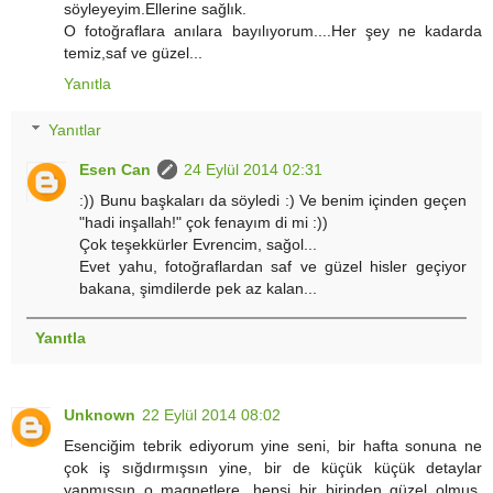
söyleyeyim.Ellerine sağlık.
O fotoğraflara anılara bayılıyorum....Her şey ne kadarda
temiz,saf ve güzel...
Yanıtla
Yanıtlar
Esen Can
24 Eylül 2014 02:31
:)) Bunu başkaları da söyledi :) Ve benim içinden geçen
"hadi inşallah!" çok fenayım di mi :))
Çok teşekkürler Evrencim, sağol...
Evet yahu, fotoğraflardan saf ve güzel hisler geçiyor
bakana, şimdilerde pek az kalan...
Yanıtla
Unknown
22 Eylül 2014 08:02
Esenciğim tebrik ediyorum yine seni, bir hafta sonuna ne
çok iş sığdırmışsın yine, bir de küçük küçük detaylar
yapmışsın o magnetlere, hepsi bir birinden güzel olmuş.