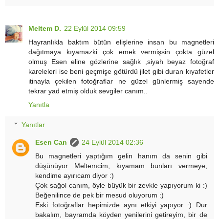
Meltem D.
22 Eylül 2014 09:59
Hayranlıkla baktım bütün elişlerine insan bu magnetleri
dağıtmaya kıyamazki çok emek vermişsin çokta güzel
olmuş Esen eline gözlerine sağlık ,siyah beyaz fotoğraf
kareleleri ise beni geçmişe götürdü jilet gibi duran kıyafetler
itinayla çekilen fotoğraflar ne güzel günlermiş sayende
tekrar yad etmiş olduk sevgiler canım..
Yanıtla
Yanıtlar
Esen Can
24 Eylül 2014 02:36
Bu magnetleri yaptığım gelin hanım da senin gibi
düşünüyor Meltemcim, kıyamam bunları vermeye,
kendime ayırıcam diyor :)
Çok sağol canım, öyle büyük bir zevkle yapıyorum ki :)
Beğenilince de pek bir mesud oluyorum :)
Eski fotoğraflar hepimizde aynı etkiyi yapıyor :) Dur
bakalım, bayramda köyden yenilerini getireyim, bir de