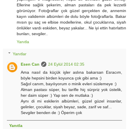
Ellerine sağlık şekerim, alman pastaları da pek lezzetli
görünüyor. Fotoğraflar çok güzel gerçekten de, annemin
kayın validemin albümleri de dolu böyle fotoğraflarla. Bakar
mısın şu saç ve elbise modellerine, okul çocuklarına, siyah
önlükler vardı eskiden, beyaz yakalar... Ne iyi ettin hatırlattın
bunları, sevgiler..
Yanıtla
Yanıtlar
Esen Can
24 Eylül 2014 02:35
Ama nasıl da küçük işler aslına bakarsan Esracım,
böyle hepsini birden koyunca çok gibi ama :)
Sağol canım, bayılıyorum o minik evleri süslemeye :)
Alman pastası süper, bu tarifle hiç sürpriz yok üstelik,
her daim süper :) Yap sen de mutlaka :)
Aynı di mi eskilerin albümleri, güzel güzel insanlar,
gelinler, çocuklar, siyah beyaz, sade, zarif ve saf...
Sevgiler benden de :) Öperim çok
Yanıtla