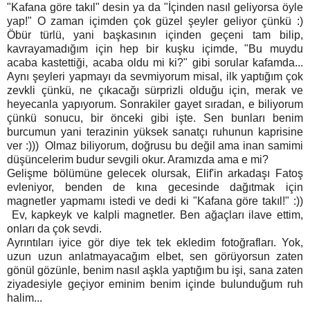
"Kafana göre takıl" desin ya da "İçinden nasıl geliyorsa öyle
yap!" O zaman içimden çok güzel şeyler geliyor çünkü :)
Öbür türlü, yani başkasının içinden geçeni tam bilip,
kavrayamadığım için hep bir kuşku içimde, "Bu muydu
acaba kastettiği, acaba oldu mi ki?" gibi sorular kafamda...
Aynı şeyleri yapmayı da sevmiyorum misal, ilk yaptığım çok
zevkli çünkü, ne çıkacağı sürprizli olduğu için, merak ve
heyecanla yapıyorum. Sonrakiler gayet sıradan, e biliyorum
çünkü sonucu, bir önceki gibi işte. Sen bunları benim
burcumun yani terazinin yüksek sanatçı ruhunun kaprisine
ver :))) Olmaz biliyorum, doğrusu bu değil ama inan samimi
düşüncelerim budur sevgili okur. Aramızda ama e mi?
Gelişme bölümüne gelecek olursak, Elif'in arkadaşı Fatoş
evleniyor, benden de kına gecesinde dağıtmak için
magnetler yapmamı istedi ve dedi ki "Kafana göre takıl!" :))
Ev, kapkeyk ve kalpli magnetler. Ben ağaçları ilave ettim,
onları da çok sevdi.
Ayrıntıları iyice gör diye tek tek ekledim fotoğrafları. Yok,
uzun uzun anlatmayacağım elbet, sen görüyorsun zaten
gönül gözünle, benim nasıl aşkla yaptığım bu işi, sana zaten
ziyadesiyle geçiyor eminim benim içinde bulunduğum ruh
halim...