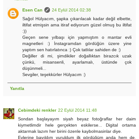
Esen Can
24 Eylül 2014 02:38
Sağol Hülyacım, şapka çıkarılacak kadar değil elbette,
iltifat etmişsin ama itiraf ediyorum güzel olmuş bu iltifat
:))
Geçen sene yılbaşı için yapmıştım o mantar evli
magnetleri :) İnstagramdan gördüğün üzere yine
yaptım sen hatırlatınca :) Çok tatlılar sahiden de :)
Değiller di mi, şimdikiler doğallıktan birazcık uzak
çünkü, misansenli, ayarlamalı, üstünde çok
düşünmeli...
Sevgiler, teşekkürler Hülyacım :)
Yanıtla
Cebimdeki renkler
22 Eylül 2014 11:48
Sondan başlayayım siyah beyaz fotoğraflar her daim
kiymetlimdir hele gerçekten eskilerse... Digital ortama
aktarmak lazım her birini özenle kaybolmasinlar diye.
Evlerine bayıldım vuruldum ilk gördüğüm anda hem de.