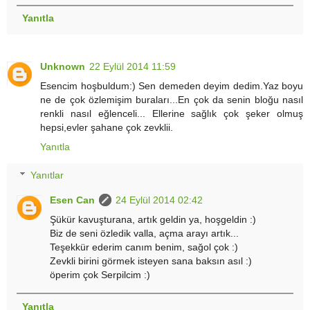
Yanıtla
Unknown
22 Eylül 2014 11:59
Esencim hoşbuldum:) Sen demeden deyim dedim.Yaz boyu
ne de çok özlemişim buraları...En çok da senin bloğu nasıl
renkli nasıl eğlenceli... Ellerine sağlık çok şeker olmuş
hepsi,evler şahane çok zevklii.
Yanıtla
Yanıtlar
Esen Can
24 Eylül 2014 02:42
Şükür kavuşturana, artık geldin ya, hoşgeldin :)
Biz de seni özledik valla, açma arayı artık...
Teşekkür ederim canım benim, sağol çok :)
Zevkli birini görmek isteyen sana baksın asıl :)
öperim çok Serpilcim :)
Yanıtla