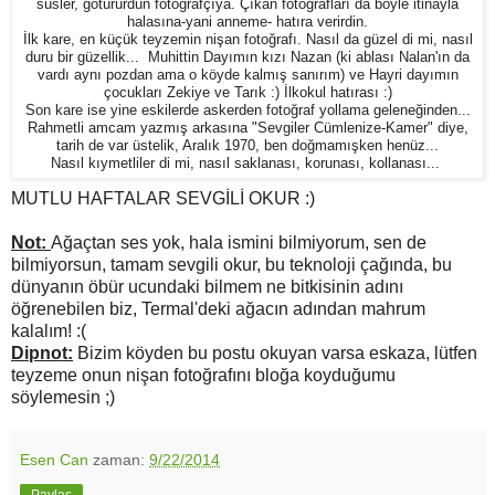
süsler, götürürdün fotoğrafçıya. Çıkan fotoğrafları da böyle itinayla
halasına-yani anneme- hatıra verirdin.
İlk kare, en küçük teyzemin nişan fotoğrafı. Nasıl da güzel di mi, nasıl
duru bir güzellik... Muhittin Dayımın kızı Nazan (ki ablası Nalan'ın da
vardı aynı pozdan ama o köyde kalmış sanırım) ve Hayri dayımın
çocukları Zekiye ve Tarık :) İlkokul hatırası :)
Son kare ise yine eskilerde askerden fotoğraf yollama geleneğinden...
Rahmetli amcam yazmış arkasına "Sevgiler Cümlenize-Kamer" diye,
tarih de var üstelik, Aralık 1970, ben doğmamışken henüz...
Nasıl kıymetliler di mi, nasıl saklanası, korunası, kollanası...
MUTLU HAFTALAR SEVGİLİ OKUR :)
Not:
Ağaçtan ses yok, hala ismini bilmiyorum, sen de
bilmiyorsun, tamam sevgili okur, bu teknoloji çağında, bu
dünyanın öbür ucundaki bilmem ne bitkisinin adını
öğrenebilen biz, Termal'deki ağacın adından mahrum
kalalım! :(
Dipnot:
Bizim köyden bu postu okuyan varsa eskaza, lütfen
teyzeme onun nişan fotoğrafını bloğa koyduğumu
söylemesin ;)
Esen Can
zaman:
9/22/2014
Paylaş