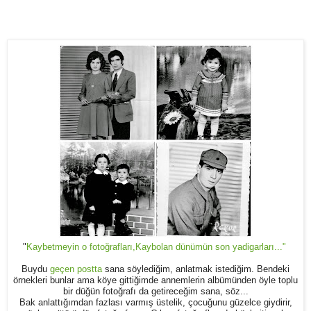
"
Kaybetmeyin o fotoğrafları,Kaybolan dünümün son yadigarları..."
Buydu
geçen postta
sana söylediğim, anlatmak istediğim. Bendeki
örnekleri bunlar ama köye gittiğimde annemlerin albümünden öyle toplu
bir düğün fotoğrafı da getireceğim sana, söz...
Bak anlattığımdan fazlası varmış üstelik, çocuğunu güzelce giydirir,