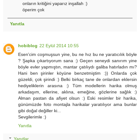
onların kritiğini yaparız inşallah :)
öperim çok
Yanıtla
hobiblog
22 Eylül 2014 10:55
Esen'cim coşmuşsun yine, bu ne hız bu ne yaratıcılık böyle
? Şapka çıkartıyorum sana :) Geçen seneydi sanırım yine
böyle evler yapmıştın, mantar çatılıydı galiba hatırladın mı?
Hani ben şirinler köyüne benzetmiştim :)) Onlarda çok
güzeldi, çok şirindi :) Belki birkaç tane de onlardan eklersin
hediyeliklerin arasına :) Tüm modellerin harika olmuş
arkadaşım, ellerine, aklına, emeğine, gözlerine sağlık :)
Alman pastan da afiyet olsun :) Eski resimler bir harika,
günümüzde foto montajla harikalar yaratılıyor ama bunlar
gibi doğal değiller ki...
Sevgilerimle :)
Yanıtla
Yanıtlar