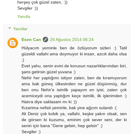
herşey çok güzel zaten, :))
Sevgiler :))
Yanıtla
Yanıtlar
Esen Can
26 Ağustos 2014 06:24
Hülyacım yeminle ben de özlüyorum sizleri :) Tatil
güzeldi vallahi ama doymuyor ki insan, azcık daha olsa
;)
Evet yahu, senin evini de korusun nazarlıklarımdan biri,
şans getirsin güzel yuvana :)
Nehir her yaptığımı istiyor zaten, ben de kıramıyorum
ama bak güneş ülkesinden ne güzel düşünmüş, dur
ben onu Nehir'e isimlik yapayım en iyisi, zaten çok
acemiceydi ona yaptığım keçe isimlik, ilk işlerimden :)
Hatıra diye saklasam mı ki :))
Kızartma nefisti yeminle, bak yine ağzım sulandı :(
Ali Deniz çok kobik ya, vallahi, keşke yakın olsak, sen
de görsen bi kuzumu, eminim çok sever seni, der ki
senin için bana "Gene gelsin, hep gelsin" :)
Sevgiler :)