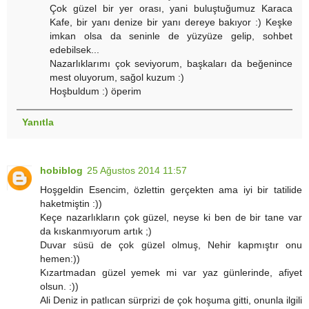
Çok güzel bir yer orası, yani buluştuğumuz Karaca
Kafe, bir yanı denize bir yanı dereye bakıyor :) Keşke
imkan olsa da seninle de yüzyüze gelip, sohbet
edebilsek...
Nazarlıklarımı çok seviyorum, başkaları da beğenince
mest oluyorum, sağol kuzum :)
Hoşbuldum :) öperim
Yanıtla
hobiblog
25 Ağustos 2014 11:57
Hoşgeldin Esencim, özlettin gerçekten ama iyi bir tatilide
haketmiştin :))
Keçe nazarlıkların çok güzel, neyse ki ben de bir tane var
da kıskanmıyorum artık ;)
Duvar süsü de çok güzel olmuş, Nehir kapmıştır onu
hemen:))
Kızartmadan güzel yemek mi var yaz günlerinde, afiyet
olsun. :))
Ali Deniz in patlıcan sürprizi de çok hoşuma gitti, onunla ilgili