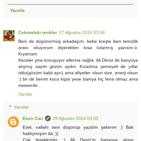
Yanıtla
Cebimdeki renkler
27 Ağustos 2014 03:58
Beni de düşünürmüş arkadaşım, bebe kreşte iken temizlik
arası okuyorum diyerekten kısa tutarmış yazısını☺
Kıyamam.
Keceler yine konuşuyor ellerine sağlık. Ali Deniz de banyoya
alışmış sayılır gözün aydın. Kızartma yemeyeli de yıllar
oldu(gözüm kaldı ayrı) ama afiyetler olsun size, enerji olsun
:) bir de benim koca kişisi yese bamya hiç fena olmaz ama
neeeerde...
Yanıtla
Yanıtlar
Esen Can
29 Ağustos 2014 03:02
Evet, vallahi seni düşünüp yazdım şekerim :) Bak
haklıymışım da :))
Çok teşekkürler :) Ali Deniz'in banyoya alışıp