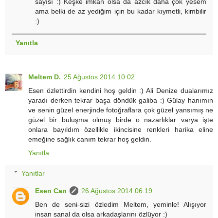
sayısı :) Keşke imkan olsa da azcık daha çok yesem
ama belki de az yediğim için bu kadar kıymetli, kimbilir
:)
Yanıtla
Meltem D.
25 Ağustos 2014 10:02
Esen özlettirdin kendini hoş geldin :) Ali Denize dualarımız
yaradı derken tekrar başa döndük galiba :) Gülay hanımın
ve senin güzel enerjinde fotoğraflara çok güzel yansımış ne
güzel bir buluşma olmuş birde o nazarlıklar varya işte
onlara bayıldım özellikle ikincisine renkleri harika eline
emeğine sağlık canım tekrar hoş geldin.
Yanıtla
Yanıtlar
Esen Can
26 Ağustos 2014 06:19
Ben de seni-sizi özledim Meltem, yeminle! Alışıyor
insan sanal da olsa arkadaşlarını özlüyor :)