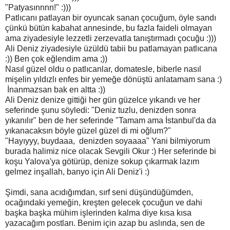
"Patyasınnnn!" :)))
Patlıcanı patlayan bir oyuncak sanan çocuğum, öyle sandı
çünkü bütün kabahat annesinde, bu fazla faideli olmayan
ama ziyadesiyle lezzetli zerzevatla tanıştırmadı çocuğu :)))
Ali Deniz ziyadesiyle üzüldü tabii bu patlamayan patlıcana
:)) Ben çok eğlendim ama ;))
Nasıl güzel oldu o patlıcanlar, domatesle, biberle nasıl
mişelin yıldızlı enfes bir yemeğe dönüştü anlatamam sana :)
İnanmazsan bak en altta :))
Ali Deniz denize gittiği her gün güzelce yıkandı ve her
seferinde şunu söyledi: "Deniz tuzlu, denizden sonra
yıkanılır" ben de her seferinde "Tamam ama İstanbul'da da
yıkanacaksın böyle güzel güzel di mi oğlum?"
"Hayıyyy, buydaaa, denizden soyaaaa" Yani bilmiyorum
burada halimiz nice olacak Sevgili Okur :) Her seferinde bi
koşu Yalova'ya götürüp, denize sokup çıkarmak lazım
gelmez inşallah, banyo için Ali Deniz'i :)
Şimdi, sana acıdığımdan, sırf seni düşündüğümden,
ocağındaki yemeğin, kreşten gelecek çocuğun ve dahi
başka başka mühim işlerinden kalma diye kısa kısa
yazacağım postları. Benim için azap bu aslında, sen de