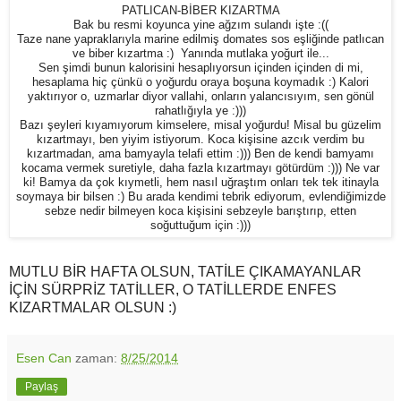
PATLICAN-BİBER KIZARTMA
Bak bu resmi koyunca yine ağzım sulandı işte :((
Taze nane yapraklarıyla marine edilmiş domates sos eşliğinde patlıcan
ve biber kızartma :) Yanında mutlaka yoğurt ile...
Sen şimdi bunun kalorisini hesaplıyorsun içinden içinden di mi,
hesaplama hiç çünkü o yoğurdu oraya boşuna koymadık :) Kalori
yaktırıyor o, uzmarlar diyor vallahi, onların yalancısıyım, sen gönül
rahatlığıyla ye :)))
Bazı şeyleri kıyamıyorum kimselere, misal yoğurdu! Misal bu güzelim
kızartmayı, ben yiyim istiyorum. Koca kişisine azcık verdim bu
kızartmadan, ama bamyayla telafi ettim :))) Ben de kendi bamyamı
kocama vermek suretiyle, daha fazla kızartmayı götürdüm :))) Ne var
ki! Bamya da çok kıymetli, hem nasıl uğraştım onları tek tek itinayla
soymaya bir bilsen :) Bu arada kendimi tebrik ediyorum, evlendiğimizde
sebze nedir bilmeyen koca kişisini sebzeyle barıştırıp, etten
soğuttuğum için :)))
MUTLU BİR HAFTA OLSUN, TATİLE ÇIKAMAYANLAR
İÇİN SÜRPRİZ TATİLLER, O TATİLLERDE ENFES
KIZARTMALAR OLSUN :)
Esen Can
zaman:
8/25/2014
Paylaş