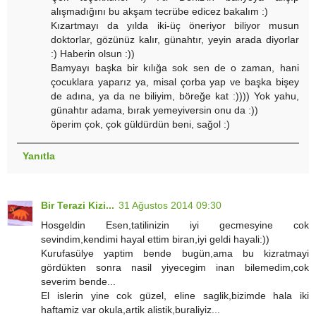
alışmadığını bu akşam tecrübe edicez bakalım :)
Kızartmayı da yılda iki-üç öneriyor biliyor musun
doktorlar, gözünüz kalır, günahtır, yeyin arada diyorlar
:) Haberin olsun :))
Bamyayı başka bir kılığa sok sen de o zaman, hani
çocuklara yaparız ya, misal çorba yap ve başka bişey
de adına, ya da ne biliyim, böreğe kat :)))) Yok yahu,
günahtır adama, bırak yemeyiversin onu da :))
öperim çok, çok güldürdün beni, sağol :)
Yanıtla
Bir Terazi Kizi...
31 Ağustos 2014 09:30
Hosgeldin Esen,tatilinizin iyi gecmesyine cok
sevindim,kendimi hayal ettim biran,iyi geldi hayali:))
Kurufasülye yaptim bende bugün,ama bu kizratmayi
gördükten sonra nasil yiyecegim inan bilemedim,cok
severim bende...
El islerin yine cok güzel, eline saglik,bizimde hala iki
haftamiz var okula,artik alistik,buraliyiz...