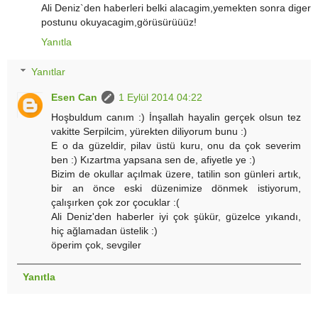
Ali Deniz`den haberleri belki alacagim,yemekten sonra diger
postunu okuyacagim,görüsürüüüz!
Yanıtla
Yanıtlar
Esen Can
1 Eylül 2014 04:22
Hoşbuldum canım :) İnşallah hayalin gerçek olsun tez
vakitte Serpilcim, yürekten diliyorum bunu :)
E o da güzeldir, pilav üstü kuru, onu da çok severim
ben :) Kızartma yapsana sen de, afiyetle ye :)
Bizim de okullar açılmak üzere, tatilin son günleri artık,
bir an önce eski düzenimize dönmek istiyorum,
çalışırken çok zor çocuklar :(
Ali Deniz'den haberler iyi çok şükür, güzelce yıkandı,
hiç ağlamadan üstelik :)
öperim çok, sevgiler
Yanıtla