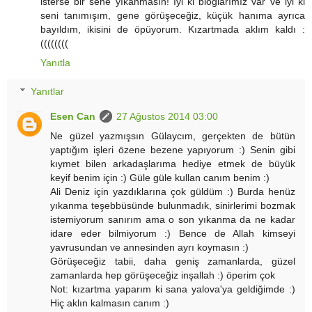
isterse bir sene yıkanmasın! İyi ki bloglarımız var ve iyi ki
seni tanımışım, gene görüşeceğiz, küçük hanıma ayrıca
bayıldım, ikisini de öpüyorum. Kızartmada aklım kaldı :
((((((((
Yanıtla
Yanıtlar
Esen Can
27 Ağustos 2014 03:00
Ne güzel yazmışsın Gülaycım, gerçekten de bütün
yaptığım işleri özene bezene yapıyorum :) Senin gibi
kıymet bilen arkadaşlarıma hediye etmek de büyük
keyif benim için :) Güle güle kullan canım benim :)
Ali Deniz için yazdıklarına çok güldüm :) Burda henüz
yıkanma teşebbüsünde bulunmadık, sinirlerimi bozmak
istemiyorum sanırım ama o son yıkanma da ne kadar
idare eder bilmiyorum :) Bence de Allah kimseyi
yavrusundan ve annesinden ayrı koymasın :)
Görüşeceğiz tabii, daha geniş zamanlarda, güzel
zamanlarda hep görüşeceğiz inşallah :) öperim çok
Not: kızartma yaparım ki sana yalova'ya geldiğimde :)
Hiç aklın kalmasın canım :)