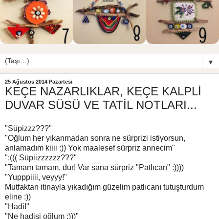
▼
25 Ağustos 2014 Pazartesi
KEÇE NAZARLIKLAR, KEÇE KALPLİ
DUVAR SÜSÜ VE TATİL NOTLARI...
"Süpizzz???"
"Oğlum her yıkanmadan sonra ne sürprizi istiyorsun,
anlamadım kiiii :)) Yok maalesef sürpriz annecim"
":((( Süpiizzzzzz???"
"Tamam tamam, dur! Var sana sürpriz "Patlıcan" :))))
"Yupppiiii, veyyy!"
Mutfaktan itinayla yıkadığım güzelim patlıcanı tutuşturdum
eline :))
"Hadi!"
"Ne hadisi oğlum :)))"