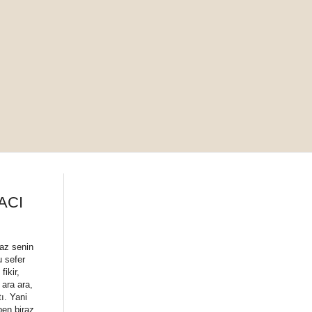
ACI
 az senin
u sefer
fikir,
ara ara,
tı. Yani
ben biraz