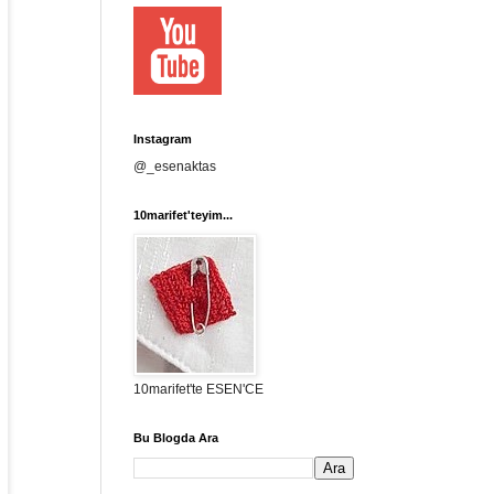
Instagram
@_esenaktas
10marifet'teyim...
10marifet'te ESEN'CE
Bu Blogda Ara