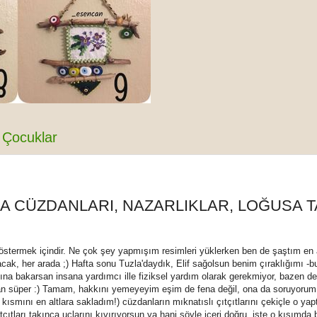
Çocuklar
A CÜZDANLARI, NAZARLIKLAR, LOĞUSA T
göstermek içindir. Ne çok şey yapmışım resimleri yüklerken ben de şaştım en
cak, her arada ;) Hafta sonu Tuzla'daydık, Elif sağolsun benim çıraklığımı -b
slına bakarsan insana yardımcı ille fiziksel yardım olarak gerekmiyor, bazen de 
dan süper :) Tamam, hakkını yemeyeyim eşim de fena değil, ona da soruyorum 
 kısmını en altlara sakladım!) cüzdanların mıknatıslı çıtçıtlarını çekiçle o yap
ıtları takınca uçlarını kıvırıyorsun ya hani şöyle içeri doğru, işte o kısımda 