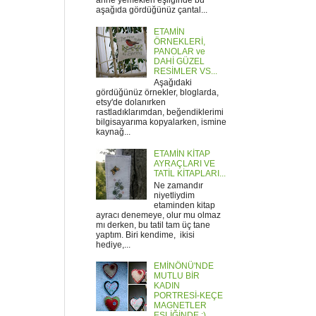
anne yemekleri eşliğinde bu
aşağıda gördüğünüz çantal...
ETAMİN
ÖRNEKLERİ,
PANOLAR ve
DAHİ GÜZEL
RESİMLER VS...
Aşağıdaki
gördüğünüz örnekler, bloglarda,
etsy'de dolanırken
rastladıklarımdan, beğendiklerimi
bilgisayarıma kopyalarken, ismine
kaynağ...
ETAMİN KİTAP
AYRAÇLARI VE
TATİL KİTAPLARI...
Ne zamandır
niyetliydim
etaminden kitap
ayracı denemeye, olur mu olmaz
mı derken, bu tatil tam üç tane
yaptım. Biri kendime, ikisi
hediye,...
EMİNÖNÜ'NDE
MUTLU BİR
KADIN
PORTRESİ-KEÇE
MAGNETLER
EŞLİĞİNDE :)