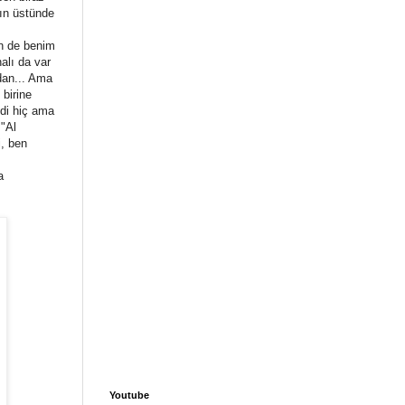
nın üstünde
en de benim
alı da var
rdan... Ama
 birine
edi hiç ama
 "Al
i, ben
a
Youtube