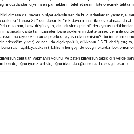
cağım cüzdandan diye insan parmaklarını telef etmesin. İşte o ekmek tahtası
 bir bilgi olmasa da, bakarsın niyet edersin sen de bu cüzdanlardan yapmaya, s
e derler ki "Tanesi 2,5" sen dersin ki "Yok devenin nalı (ki deve olmasa da at n
"Oldu o zaman, biraz düşüneyim, olmadı yine gelirim!" der ayrılırsın dükkanla
nin altındaki çanta tamircisinden bana söylenenin dörtte birine, yeminle dörtte
layacaksın, ne diyeceksin bu sepserbest piyasa ekonomisine? Benim aklım erm
 edeceğim yine :) Ve nasıl da alçakgönüllü, dükkanın 2,5 TL dediği çıtçıta,
 bunu nasıl açıklayacaksın (Haklısın her şeyi de sevgili okurdan beklememel
iyorsun çantaları yapmanın yolunu, ve zaten biliyorsun takıldığın yerde ban
m ben de, öğreniyoruz birlikte, öğrenirken de eğleniyoruz he sevgili okur :)