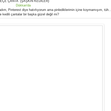
EÇE ÇANTA (ŞAŞKIN KEDİLER)
Dükkan'da
ım, Pinterest diye hatırlıyorum ama pinlediklerimin içine koymamışım, tüh..
 kedili çantalar bir başka güzel değil mi?