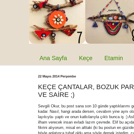
Ana Sayfa
Keçe
Etamin
22 Mayıs 2014 Perşembe
KEÇE ÇANTALAR, BOZUK PAR
VE SAİRE ;)
Sevgili Okur, bu post sana son 10 günde yaptıklarımı 
kadar. Nasıl, hangi arada dersen, cevabım yine aynı ola
layıkıyla- yaptı ve onun katkılarıyla çıktı bunca iş :) A
ilham verecek insan evladı lazım çevrede. Elif bu açı
fikrini alıyorum, misal en alttaki (ki bu postun en güzide
böyle anlatınca tuhaf oldu ama şöyle demek istedim, çıtç