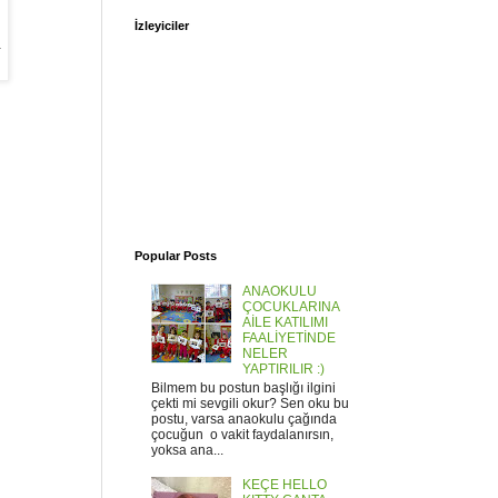
İzleyiciler
.
Popular Posts
ANAOKULU
ÇOCUKLARINA
AİLE KATILIMI
FAALİYETİNDE
NELER
YAPTIRILIR :)
Bilmem bu postun başlığı ilgini
çekti mi sevgili okur? Sen oku bu
postu, varsa anaokulu çağında
çocuğun o vakit faydalanırsın,
yoksa ana...
KEÇE HELLO