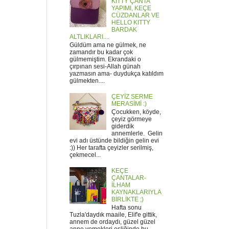
KITTY ÇANTA
YAPIMI, KEÇE
CÜZDANLAR VE
HELLO KITTY
BARDAK
ALTLIKLARI....
Güldüm ama ne gülmek, ne
zamandır bu kadar çok
gülmemiştim. Ekrandaki o
çırpınan sesi-Allah günah
yazmasın ama- duydukça katıldım
gülmekten....
ÇEYİZ SERME
MERASİMİ :)
Çocukken, köyde,
çeyiz görmeye
giderdik
annemlerle. Gelin
evi adı üstünde bildiğin gelin evi
:)) Her tarafta çeyizler serilmiş,
çekmecel...
KEÇE
ÇANTALAR-
İLHAM
KAYNAKLARIYLA
BİRLİKTE ;)
Hafta sonu
Tuzla'daydık maaile, Elif'e gittik,
annem de ordaydı, güzel güzel