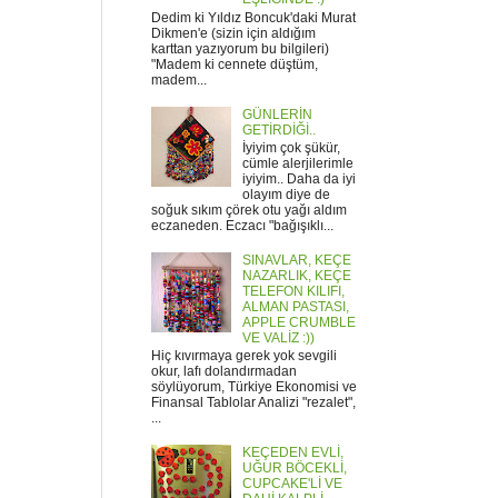
Dedim ki Yıldız Boncuk'daki Murat
Dikmen'e (sizin için aldığım
karttan yazıyorum bu bilgileri)
"Madem ki cennete düştüm,
madem...
GÜNLERİN
GETİRDİĞİ..
İyiyim çok şükür,
cümle alerjilerimle
iyiyim.. Daha da iyi
olayım diye de
soğuk sıkım çörek otu yağı aldım
eczaneden. Eczacı "bağışıklı...
SINAVLAR, KEÇE
NAZARLIK, KEÇE
TELEFON KILIFI,
ALMAN PASTASI,
APPLE CRUMBLE
VE VALİZ :))
Hiç kıvırmaya gerek yok sevgili
okur, lafı dolandırmadan
söylüyorum, Türkiye Ekonomisi ve
Finansal Tablolar Analizi "rezalet",
...
KEÇEDEN EVLİ,
UĞUR BÖCEKLİ,
CUPCAKE'Lİ VE