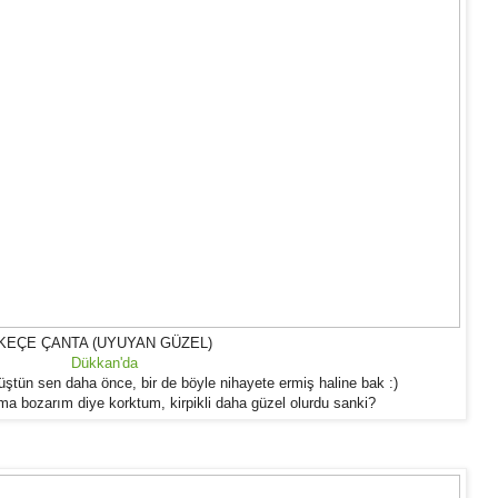
KEÇE ÇANTA (UYUYAN GÜZEL)
Dükkan'da
tün sen daha önce, bir de böyle nihayete ermiş haline bak :)
ama bozarım diye korktum, kirpikli daha güzel olurdu sanki?