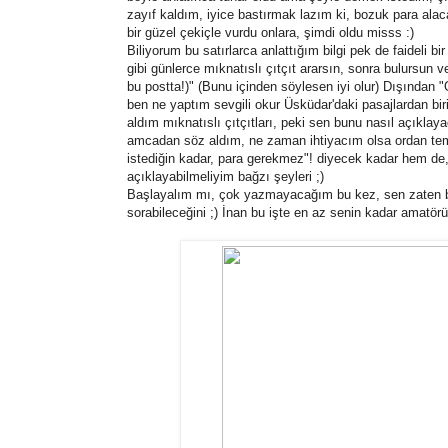
zayıf kaldım, iyice bastırmak lazım ki, bozuk para ala
bir güzel çekiçle vurdu onlara, şimdi oldu misss :)
Biliyorum bu satırlarca anlattığım bilgi pek de faideli
gibi günlerce mıknatıslı çıtçıt ararsın, sonra bulursun v
bu postta!)" (Bunu içinden söylesen iyi olur) Dışından 
ben ne yaptım sevgili okur Üsküdar'daki pasajlardan biri
aldım mıknatıslı çıtçıtları, peki sen bunu nasıl açık
amcadan söz aldım, ne zaman ihtiyacım olsa ordan temin
istediğin kadar, para gerekmez"! diyecek kadar hem de,
açıklayabilmeliyim bağzı şeyleri ;)
Başlayalım mı, çok yazmayacağım bu kez, sen zaten bil
sorabileceğini ;) İnan bu işte en az senin kadar amatörü