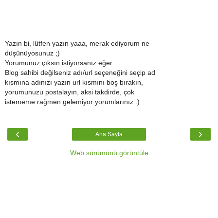
Yazın bi, lütfen yazın yaaa, merak ediyorum ne
düşünüyosunuz ;)
Yorumunuz çıksın istiyorsanız eğer:
Blog sahibi değilseniz adı/url seçeneğini seçip ad
kısmına adınızı yazın url kısmını boş bırakın,
yorumunuzu postalayın, aksi takdirde, çok
istememe rağmen gelemiyor yorumlarınız :)
‹
›
Ana Sayfa
Web sürümünü görüntüle