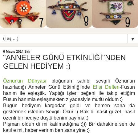
▼
6 Mayıs 2014 Salı
"ANNELER GÜNÜ ETKİNLİĞİ"NDEN
GELEN HEDİYEM :)
Öznur'un Dünyası
bloğunun sahibi sevgili Öznur'un
hazırladığı Anneler Günü Etkinliği'nde
Elişi Defteri
-Füsun
hanım ile eşleştik. Yaptığı işleri beğeni ile takip ettiğim
Füsun hanımla eşleşmekten ziyadesiyle mutlu oldum :)
Bugün hediyem kargodan geldi ve hemen sana da
göstermek istedim Sevgili Okur :) Bak bi nasıl güzel, nasıl
özenli bir hediye düştü benim payıma :)
Pişman oldun di mi katılmadığına :))) Bir dahakine sen de
katıl e mi, haber veririm ben sana yine :)