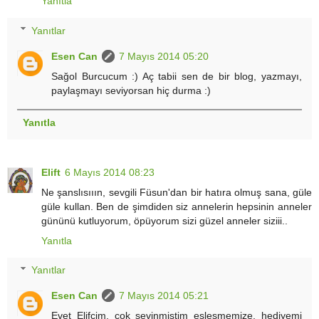
Yanıtla
Yanıtlar
Esen Can
7 Mayıs 2014 05:20
Sağol Burcucum :) Aç tabii sen de bir blog, yazmayı,
paylaşmayı seviyorsan hiç durma :)
Yanıtla
Elift
6 Mayıs 2014 08:23
Ne şanslısııın, sevgili Füsun'dan bir hatıra olmuş sana, güle
güle kullan. Ben de şimdiden siz annelerin hepsinin anneler
gününü kutluyorum, öpüyorum sizi güzel anneler siziii..
Yanıtla
Yanıtlar
Esen Can
7 Mayıs 2014 05:21
Evet Elifçim, çok sevinmiştim eşleşmemize, hediyemi