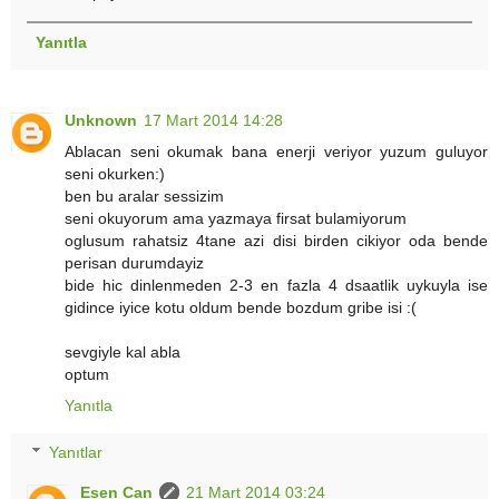
Yanıtla
Unknown
17 Mart 2014 14:28
Ablacan seni okumak bana enerji veriyor yuzum guluyor
seni okurken:)
ben bu aralar sessizim
seni okuyorum ama yazmaya firsat bulamiyorum
oglusum rahatsiz 4tane azi disi birden cikiyor oda bende
perisan durumdayiz
bide hic dinlenmeden 2-3 en fazla 4 dsaatlik uykuyla ise
gidince iyice kotu oldum bende bozdum gribe isi :(
sevgiyle kal abla
optum
Yanıtla
Yanıtlar
Esen Can
21 Mart 2014 03:24