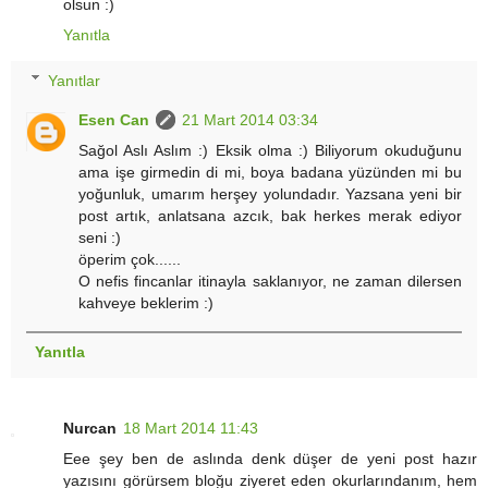
olsun :)
Yanıtla
Yanıtlar
Esen Can
21 Mart 2014 03:34
Sağol Aslı Aslım :) Eksik olma :) Biliyorum okuduğunu
ama işe girmedin di mi, boya badana yüzünden mi bu
yoğunluk, umarım herşey yolundadır. Yazsana yeni bir
post artık, anlatsana azcık, bak herkes merak ediyor
seni :)
öperim çok......
O nefis fincanlar itinayla saklanıyor, ne zaman dilersen
kahveye beklerim :)
Yanıtla
Nurcan
18 Mart 2014 11:43
Eee şey ben de aslında denk düşer de yeni post hazır
yazısını görürsem bloğu ziyeret eden okurlarındanım, hem