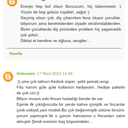
Enerjin hep bol olsun Burcucum, hiç tükenmesin :)
Yüzün de hep gülsün inşallah, sağol :)
Geçmiş olsun çok, diş çıkarırken fena oluyor çocuklar,
biliyorum ama benimkilerden ziyade etrafımdakilerden.
Bizim çocuklarda diş yüzünden problem hiç yaşamadık
çok şükür...
Dikkat et kendine ve oğluna, sevgiler...
Yanıtla
Unknown
17 Mart 2014 14:34
:)) yine çok tatlısın.Kedicik süper; şekli şemali,rengi...
Filiz hanım güle güle kullansın hediyesini...Hediye paketin
de çok cici:))
Biliyor musun eski fincan hastalığı bende de var.
Eşimle ilk çıktığımızda bir yerde kahve içmiştik ve fincanlar
çook eskiydi,yani modeli.Biz çok beğenmiştik üstüne birsürü
yorum yapmıştık.Ve o günün hatırasına o fincanları satın
almıştık.Şimdi evimizin baş köşesindeler....