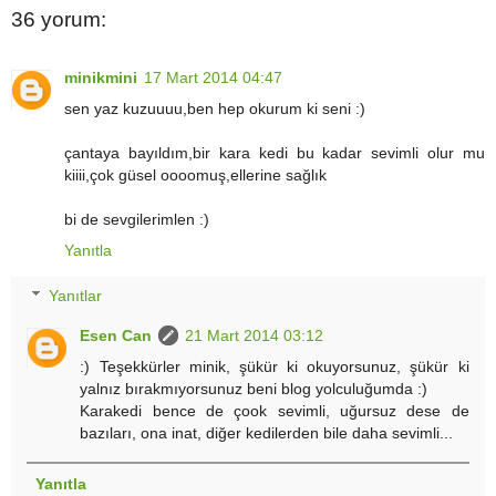
36 yorum:
minikmini
17 Mart 2014 04:47
sen yaz kuzuuuu,ben hep okurum ki seni :)
çantaya bayıldım,bir kara kedi bu kadar sevimli olur mu
kiiii,çok güsel oooomuş,ellerine sağlık
bi de sevgilerimlen :)
Yanıtla
Yanıtlar
Esen Can
21 Mart 2014 03:12
:) Teşekkürler minik, şükür ki okuyorsunuz, şükür ki
yalnız bırakmıyorsunuz beni blog yolculuğumda :)
Karakedi bence de çook sevimli, uğursuz dese de
bazıları, ona inat, diğer kedilerden bile daha sevimli...
Yanıtla