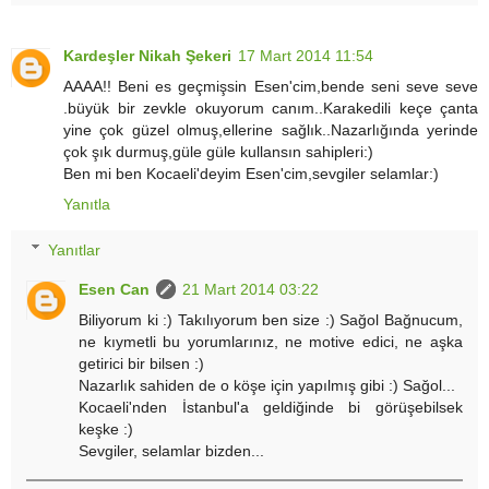
Kardeşler Nikah Şekeri
17 Mart 2014 11:54
AAAA!! Beni es geçmişsin Esen'cim,bende seni seve seve
.büyük bir zevkle okuyorum canım..Karakedili keçe çanta
yine çok güzel olmuş,ellerine sağlık..Nazarlığında yerinde
çok şık durmuş,güle güle kullansın sahipleri:)
Ben mi ben Kocaeli'deyim Esen'cim,sevgiler selamlar:)
Yanıtla
Yanıtlar
Esen Can
21 Mart 2014 03:22
Biliyorum ki :) Takılıyorum ben size :) Sağol Bağnucum,
ne kıymetli bu yorumlarınız, ne motive edici, ne aşka
getirici bir bilsen :)
Nazarlık sahiden de o köşe için yapılmış gibi :) Sağol...
Kocaeli'nden İstanbul'a geldiğinde bi görüşebilsek
keşke :)
Sevgiler, selamlar bizden...