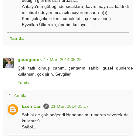
dediğin gibi hilesiz, hurdasız...
Antalya'nın göbeğinde sıcaklara, kavrulmaya az kaldı di
mi, itiraf edeyim mi azcık acıyorum sana :))))
Kedi çok şeker di mi, çoook tatlı, çok sevilesi :)
Eyvallah Ülkercim, öperim kuzuyu.....
Yanıtla
gooogoook
17 Mart 2014 05:28
Çok tatlı olmuş canım, çantanın sahibi güzel günlerde
kullansın, çok şirin. Sevgiler.
Yanıtla
Yanıtlar
Esen Can
21 Mart 2014 03:17
Sahibi de çok beğendi Handancım, umarım severek de
kullanır :)
Sağol...