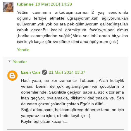
tubanne
18 Mart 2014 14:29
Yettim canımmm arkadaşım,sorma 2 yaş sendromlu
oğlumu terbiye etmekle uğraşıyorum,kah ağlıyorum,kah
gülüyorum,yok yok bu ara pek gülmüyorum galiba:)İnşallah
çabuk geçer.Bu kedini görmüştüm face'tw,süper olmuş
,harika canım,ellerine sağlık:)Mola ver tabi arada bir,yoksa
işin keyfi kaçar göreve döner dimi ama,öpüyorum çok:)
Yanıtla
Yanıtlar
Esen Can
21 Mart 2014 03:37
Hadi yaaa, ne zor zamanlar Tubacım, Allah kolaylık
versin. Benim de çok ağlamışlığım var çocukların o
dönemlerinde. Sakinlikle geçiyor, sabırla, azcık zor ama
inan geçiyor, oyalamakla, dikkatini dağıtmakla vs. Sen
de zaten çözmüşsündür çoktan Ege'nin dilini...
Sağol arkadaşım, haklısın göreve dönerse fena, ne için
yapıyoruz bu işleri, elbette keyif için :)
Keyfin bol olsun kuzum....