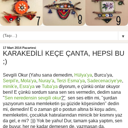
▼
17 Mart 2014 Pazartesi
KARAKEDİLİ KEÇE ÇANTA, HEPSİ BU
;)
Sevgili Okur (Yahu sana demedim,
Hülya'ya
, Burcu'ya,
Serpil'e
,
Mola'ya
,
Nuray'a
,
Terzi Esma'ya
,
Sadecenaciye'ye
,
minik'e
,
Esra'ya
ve
Tuba'ya
diyorum, e çünkü onlar okuyor
beni! E çünkü sordum sana sen ses vermedin, dedim sana
"
Sen neredensin sevgili okur
?"
sen ses ettin mi, "şurdan
yazıyorum sana memleketin şu güzide köşesinden" dedin
mi, demedin! E o zaman git o postun altına bi koşu adını,
memleketini, çocukluk hatıralarından minicik bir kısmını yaz
da gel, e mi? :))) Yok be yahu! Dur, tamam şaka yaptım, sen
de buyur, her ne kadar demesen de, yazmasan da,