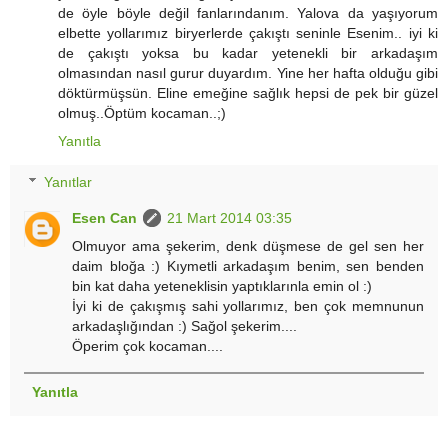
de öyle böyle değil fanlarındanım. Yalova da yaşıyorum
elbette yollarımız biryerlerde çakıştı seninle Esenim.. iyi ki
de çakıştı yoksa bu kadar yetenekli bir arkadaşım
olmasından nasıl gurur duyardım. Yine her hafta olduğu gibi
döktürmüşsün. Eline emeğine sağlık hepsi de pek bir güzel
olmuş..Öptüm kocaman..;)
Yanıtla
Yanıtlar
Esen Can
21 Mart 2014 03:35
Olmuyor ama şekerim, denk düşmese de gel sen her
daim bloğa :) Kıymetli arkadaşım benim, sen benden
bin kat daha yeteneklisin yaptıklarınla emin ol :)
İyi ki de çakışmış sahi yollarımız, ben çok memnunun
arkadaşlığından :) Sağol şekerim....
Öperim çok kocaman....
Yanıtla