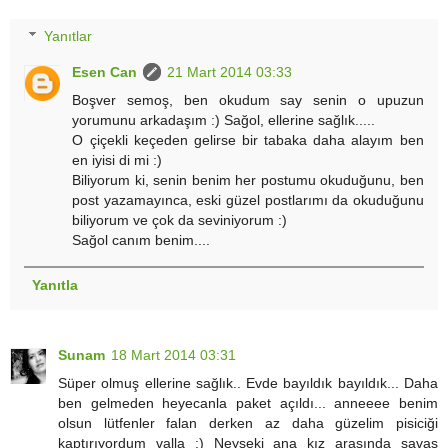
Yanıtlar
Esen Can
21 Mart 2014 03:33
Boşver semoş, ben okudum say senin o upuzun
yorumunu arkadaşım :) Sağol, ellerine sağlık.....
O çiçekli keçeden gelirse bir tabaka daha alayım ben
en iyisi di mi :)
Biliyorum ki, senin benim her postumu okuduğunu, ben
post yazamayınca, eski güzel postlarımı da okuduğunu
biliyorum ve çok da seviniyorum :)
Sağol canım benim....
Yanıtla
Sunam
18 Mart 2014 03:31
Süper olmuş ellerine sağlık.. Evde bayıldık bayıldık... Daha
ben gelmeden heyecanla paket açıldı... anneeee benim
olsun lütfenler falan derken az daha güzelim pisiciği
kaptırıyordum valla :) Neyseki ana kız arasında savaş