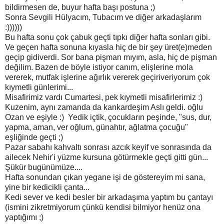
bildirmesen de, buyur hafta başı postuna ;)
Sonra Sevgili Hülyacım, Tubacım ve diğer arkadaşlarım
:))))))
Bu hafta sonu çok çabuk geçti tıpkı diğer hafta sonları gibi.
Ve geçen hafta sonuna kıyasla hiç de bir şey üret(e)meden
geçip gidiverdi. Sor bana pişman mıyım, asla, hiç de pişman
değilim. Bazen de böyle istiyor canım, elişlerine mola
vererek, mutfak işlerine ağırlık vererek geçiriveriyorum çok
kıymetli günlerimi...
Misafirimiz vardı Cumartesi, pek kıymetli misafirlerimiz :)
Kuzenim, aynı zamanda da kankardeşim Aslı geldi. oğlu
Ozan ve eşiyle :) Yedik içtik, çocukların peşinde, "sus, dur,
yapma, aman, ver oğlum, günahtır, ağlatma çocuğu"
eşliğinde geçti ;)
Pazar sabahı kahvaltı sonrası azcık keyif ve sonrasında da
ailecek Nehir'i yüzme kursuna götürmekle geçti gitti gün...
Şükür bugünümüze....
Hafta sonundan çıkan yegane işi de göstereyim mi sana,
yine bir kedicikli çanta...
Kedi sever ve kedi besler bir arkadaşıma yaptım bu çantayı
(ismini zikretmiyorum çünkü kendisi bilmiyor henüz ona
yaptığımı ;)