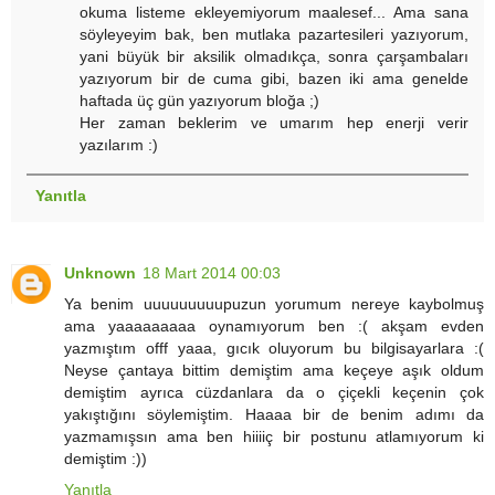
okuma listeme ekleyemiyorum maalesef... Ama sana
söyleyeyim bak, ben mutlaka pazartesileri yazıyorum,
yani büyük bir aksilik olmadıkça, sonra çarşambaları
yazıyorum bir de cuma gibi, bazen iki ama genelde
haftada üç gün yazıyorum bloğa ;)
Her zaman beklerim ve umarım hep enerji verir
yazılarım :)
Yanıtla
Unknown
18 Mart 2014 00:03
Ya benim uuuuuuuuupuzun yorumum nereye kaybolmuş
ama yaaaaaaaaa oynamıyorum ben :( akşam evden
yazmıştım offf yaaa, gıcık oluyorum bu bilgisayarlara :(
Neyse çantaya bittim demiştim ama keçeye aşık oldum
demiştim ayrıca cüzdanlara da o çiçekli keçenin çok
yakıştığını söylemiştim. Haaaa bir de benim adımı da
yazmamışsın ama ben hiiiiç bir postunu atlamıyorum ki
demiştim :))
Yanıtla