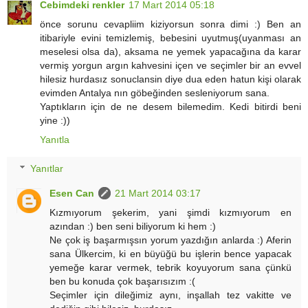
Cebimdeki renkler
17 Mart 2014 05:18
önce sorunu cevapliim kiziyorsun sonra dimi :) Ben an
itibariyle evini temizlemiş, bebesini uyutmuş(uyanması an
meselesi olsa da), aksama ne yemek yapacağına da karar
vermiş yorgun argın kahvesini içen ve seçimler bir an evvel
hilesiz hurdasız sonuclansin diye dua eden hatun kişi olarak
evimden Antalya nın göbeğinden sesleniyorum sana.
Yaptıkların için de ne desem bilemedim. Kedi bitirdi beni
yine :))
Yanıtla
Yanıtlar
Esen Can
21 Mart 2014 03:17
Kızmıyorum şekerim, yani şimdi kızmıyorum en
azından :) ben seni biliyorum ki hem :)
Ne çok iş başarmışsın yorum yazdığın anlarda :) Aferin
sana Ülkercim, ki en büyüğü bu işlerin bence yapacak
yemeğe karar vermek, tebrik koyuyorum sana çünkü
ben bu konuda çok başarısızım :(
Seçimler için dileğimiz aynı, inşallah tez vakitte ve