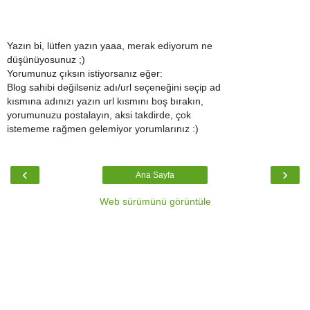
Yazın bi, lütfen yazın yaaa, merak ediyorum ne
düşünüyosunuz ;)
Yorumunuz çıksın istiyorsanız eğer:
Blog sahibi değilseniz adı/url seçeneğini seçip ad
kısmına adınızı yazın url kısmını boş bırakın,
yorumunuzu postalayın, aksi takdirde, çok
istememe rağmen gelemiyor yorumlarınız :)
‹
›
Ana Sayfa
Web sürümünü görüntüle