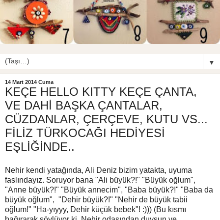
▼
14 Mart 2014 Cuma
KEÇE HELLO KITTY KEÇE ÇANTA,
VE DAHİ BAŞKA ÇANTALAR,
CÜZDANLAR, ÇERÇEVE, KUTU VS...
FİLİZ TÜRKOCAĞI HEDİYESİ
EŞLİĞİNDE..
Nehir kendi yatağında, Ali Deniz bizim yatakta, uyuma
faslındayız. Soruyor bana "Ali büyük?!" "Büyük oğlum",
"Anne büyük?!" "Büyük annecim", "Baba büyük?!" "Baba da
büyük oğlum", "Dehir büyük?!" "Nehir de büyük tabii
oğlum!" "Ha-yıyyy, Dehir küçük bebek"! :))) (Bu kısmı
bağırarak söylüyor ki, Nehir odasından duysun ve