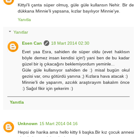
Kittyi'li çanta süper olmuş, güle güle kullansın Nehir. Bir de
dükkana Minnie'li yapsana, kızlar bayılıyor Minnie'ye.
Yanıtla
Yanıtlar
Esen Can
18 Mart 2014 02:30
Evet yaa Esra, sahiden de süper oldu (evet haklısın
böyle demez insan kendisi için!) yani ben de bu kadar
güzel bir iş çıkacağını beklemiyordum yeminle...
Güle güle kullanıyor sahiden de :) misal bugün okul
gezisi var, onu götürdü yanına ;) Kızlara hava atacak :)
Minnie'li de yaparım, azcıkk araştırayım bakalım önce
:) Sağol fikir için şekerim :)
Yanıtla
Unknown
15 Mart 2014 04:16
Hepsi de harika ama hello kitty li başka.Bir kız çocuk annesi