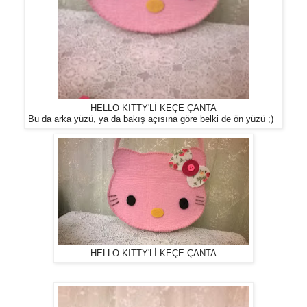
HELLO KITTY'Lİ KEÇE ÇANTA
Bu da arka yüzü, ya da bakış açısına göre belki de ön yüzü ;)
HELLO KITTY'Lİ KEÇE ÇANTA