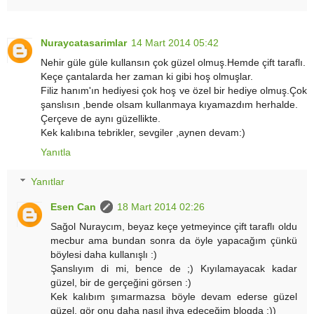
Nuraycatasarimlar
14 Mart 2014 05:42
Nehir güle güle kullansın çok güzel olmuş.Hemde çift taraflı.
Keçe çantalarda her zaman ki gibi hoş olmuşlar.
Filiz hanım'ın hediyesi çok hoş ve özel bir hediye olmuş.Çok
şanslısın ,bende olsam kullanmaya kıyamazdım herhalde.
Çerçeve de aynı güzellikte.
Kek kalıbına tebrikler, sevgiler ,aynen devam:)
Yanıtla
Yanıtlar
Esen Can
18 Mart 2014 02:26
Sağol Nuraycım, beyaz keçe yetmeyince çift taraflı oldu
mecbur ama bundan sonra da öyle yapacağım çünkü
böylesi daha kullanışlı :)
Şanslıyım di mi, bence de ;) Kıyılamayacak kadar
güzel, bir de gerçeğini görsen :)
Kek kalıbım şımarmazsa böyle devam ederse güzel
güzel, gör onu daha nasıl ihya edeceğim blogda :))