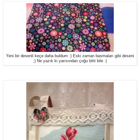
Yeni bir desenli keçe daha buldum :) Eski zaman basmaları gibi deseni
;) Ne yazık ki yarısından çoğu bitti bile :(