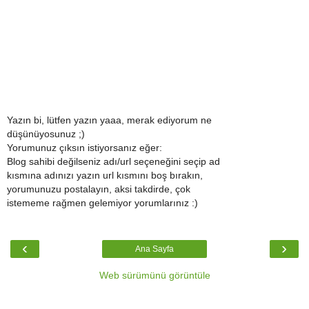
Yazın bi, lütfen yazın yaaa, merak ediyorum ne
düşünüyosunuz ;)
Yorumunuz çıksın istiyorsanız eğer:
Blog sahibi değilseniz adı/url seçeneğini seçip ad
kısmına adınızı yazın url kısmını boş bırakın,
yorumunuzu postalayın, aksi takdirde, çok
istememe rağmen gelemiyor yorumlarınız :)
‹
›
Ana Sayfa
Web sürümünü görüntüle