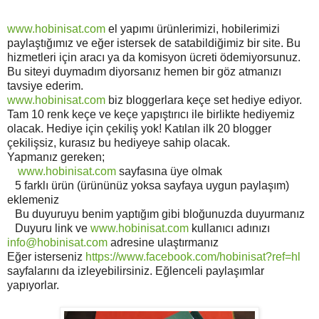
www.hobinisat.com
el yapımı ürünlerimizi, hobilerimizi
paylaştığımız ve eğer istersek de satabildiğimiz bir site. Bu
hizmetleri için aracı ya da komisyon ücreti ödemiyorsunuz.
Bu siteyi duymadım diyorsanız hemen bir göz atmanızı
tavsiye ederim.
www.hobinisat.com
biz bloggerlara keçe set hediye ediyor.
Tam 10 renk keçe ve keçe yapıştırıcı ile birlikte hediyemiz
olacak. Hediye için çekiliş yok! Katılan ilk 20 blogger
çekilişsiz, kurasız bu hediyeye sahip olacak.
Yapmanız gereken;
www.hobinisat.com
sayfasına üye olmak
5 farklı ürün (ürününüz yoksa sayfaya uygun paylaşım)
eklemeniz
Bu duyuruyu benim yaptığım gibi bloğunuzda duyurmanız
Duyuru link ve
www.hobinisat.com
kullanıcı adınızı
info@hobinisat.com
adresine ulaştırmanız
Eğer isterseniz
https://www.facebook.com/hobinisat?ref=hl
sayfalarını da izleyebilirsiniz. Eğlenceli paylaşımlar
yapıyorlar.