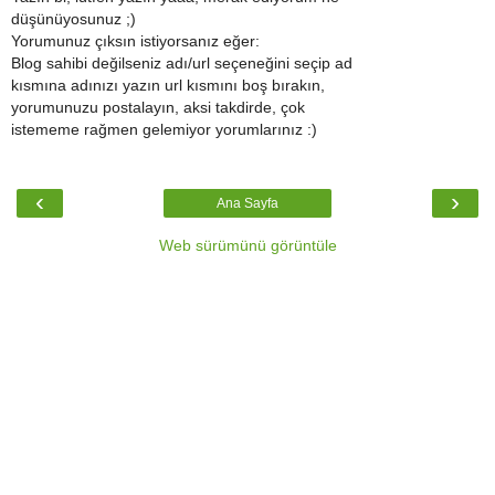
düşünüyosunuz ;)
Yorumunuz çıksın istiyorsanız eğer:
Blog sahibi değilseniz adı/url seçeneğini seçip ad
kısmına adınızı yazın url kısmını boş bırakın,
yorumunuzu postalayın, aksi takdirde, çok
istememe rağmen gelemiyor yorumlarınız :)
‹
›
Ana Sayfa
Web sürümünü görüntüle