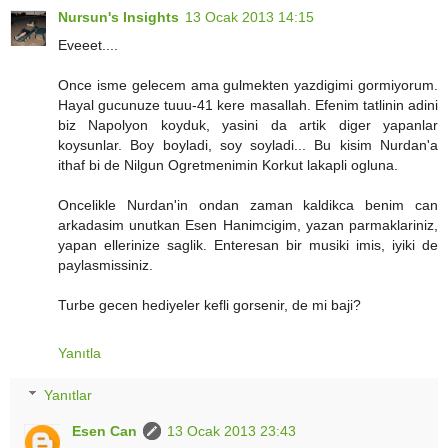
Nursun's Insights
13 Ocak 2013 14:15
Eveeet....
Once isme gelecem ama gulmekten yazdigimi gormiyorum.
Hayal gucunuze tuuu-41 kere masallah. Efenim tatlinin adini
biz Napolyon koyduk, yasini da artik diger yapanlar
koysunlar. Boy boyladi, soy soyladi... Bu kisim Nurdan'a
ithaf bi de Nilgun Ogretmenimin Korkut lakapli ogluna.
Oncelikle Nurdan'in ondan zaman kaldikca benim can
arkadasim unutkan Esen Hanimcigim, yazan parmaklariniz,
yapan ellerinize saglik. Enteresan bir musiki imis, iyiki de
paylasmissiniz.
Turbe gecen hediyeler kefli gorsenir, de mi baji?
Yanıtla
Yanıtlar
Esen Can
13 Ocak 2013 23:43