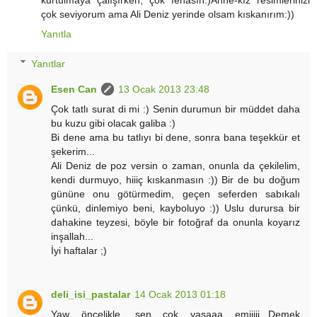
kurtulmaya çalışırken, çok fenasın:)Anne-kız resimlerinizi
çok seviyorum ama Ali Deniz yerinde olsam kıskanırım:))
Yanıtla
Yanıtlar
Esen Can
13 Ocak 2013 23:48
Çok tatlı surat di mi :) Senin durumun bir müddet daha
bu kuzu gibi olacak galiba :)
Bi dene ama bu tatlıyı bi dene, sonra bana teşekkür et
şekerim...
Ali Deniz de poz versin o zaman, onunla da çekilelim,
kendi durmuyo, hiiiç kıskanmasın :)) Bir de bu doğum
gününe onu götürmedim, geçen seferden sabıkalı
çünkü, dinlemiyo beni, kayboluyo :)) Uslu durursa bir
dahakine teyzesi, böyle bir fotoğraf da onunla koyarız
inşallah...
İyi haftalar ;)
deli_isi_pastalar
14 Ocak 2013 01:18
Yaw öncelikle, sen çok yaşaaa emiiiii...Demek