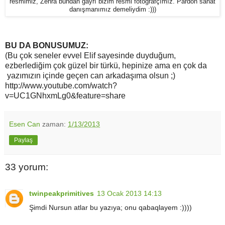
resmimiz, Zehra bundan gayrı bizim resmi fotoğrafçımız. Pardon sanat
danışmanımız demeliydim :)))
BU DA BONUSUMUZ:
(Bu çok seneler evvel Elif sayesinde duyduğum,
ezberlediğim çok güzel bir türkü, hepinize ama en çok da
yazımızın içinde geçen can arkadaşıma olsun ;)
http://www.youtube.com/watch?
v=UC1GNhxmLg0&feature=share
Esen Can
zaman:
1/13/2013
Paylaş
33 yorum:
twinpeakprimitives
13 Ocak 2013 14:13
Şimdi Nursun atlar bu yazıya; onu qabaqlayem :))))