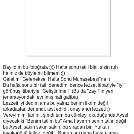
Bayıldım bu fotoğrafa :))) Hafta sonu tatili bitti, sizin ruh
haliniz de böyle mi bilmem :))
Gelelim "Geleneksel Hafta Sonu Muhasebesi"ne ;)
Bu hafta sonu bir tatlı denedim, bence lezzet itibariyle "iyi"
görünüş itibariyle "Geliştirilmeli" (Bu da "zayıf"ın yeni
jenerasyondaki evrilmiş hali galiba)
Lezzeti iyi dedim ama bu yalnız benim fikrim değil
arkadaşlar, denendi, test edildi, onaylandı lezzeti :)
Vereyim mi tarifini, şimdi tam bu cümleyi okuduğunda Aysel
diyecek ki "Benim tatlım bu" Ama hayırrrrr senin tatlın değil
bu Aysel, sakın sakın sakın, bu sıradan bir "Yufkalı
tavukgöğsü tatlısı" değil... Bunun adı daha havalı- ama