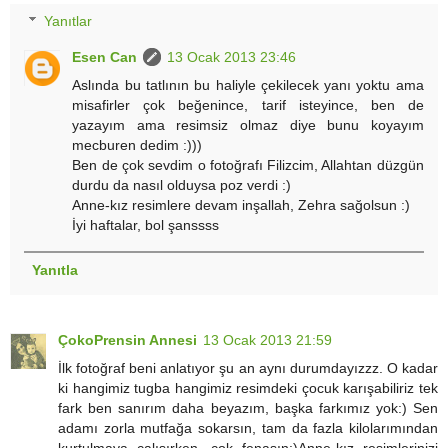
Yanıtlar
Esen Can
13 Ocak 2013 23:46
Aslında bu tatlının bu haliyle çekilecek yanı yoktu ama
misafirler çok beğenince, tarif isteyince, ben de
yazayım ama resimsiz olmaz diye bunu koyayım
mecburen dedim :)))
Ben de çok sevdim o fotoğrafı Filizcim, Allahtan düzgün
durdu da nasıl olduysa poz verdi :)
Anne-kız resimlere devam inşallah, Zehra sağolsun :)
İyi haftalar, bol şanssss
Yanıtla
ÇokoPrensin Annesi
13 Ocak 2013 21:59
İlk fotoğraf beni anlatıyor şu an aynı durumdayızzz. O kadar
ki hangimiz tugba hangimiz resimdeki çocuk karışabiliriz tek
fark ben sanırım daha beyazım, başka farkımız yok:) Sen
adamı zorla mutfağa sokarsın, tam da fazla kilolarımından