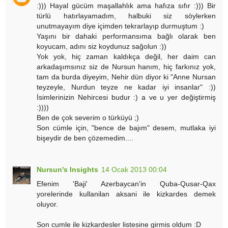
:))) Hayal gücüm maşallahlık ama hafıza sıfır :))) Bir
türlü hatırlayamadım, halbuki siz söylerken
unutmayayım diye içimden tekrarlayıp durmuştum :)
Yaşını bir dahaki performansıma bağlı olarak ben
koyucam, adını siz koydunuz sağolun :))
Yok yok, hiç zaman kaldıkça değil, her daim can
arkadaşımsınız siz de Nursun hanım, hiç farkınız yok,
tam da burda diyeyim, Nehir dün diyor ki "Anne Nursan
teyzeyle, Nurdun teyze ne kadar iyi insanlar" :))
İsimlerinizin Nehircesi budur :) a ve u yer değiştirmiş
:))))
Ben de çok severim o türküyü ;)
Son cümle için, "bence de bajım" desem, mutlaka iyi
bişeydir de ben çözemedim....
Nursun's Insights
14 Ocak 2013 00:04
Efenim 'Baji' Azerbaycan'in Quba-Qusar-Qax
yorelerinde kullanilan aksani ile kizkardes demek
oluyor.
Son cumle ile kizkardesler listesine girmis oldum :D