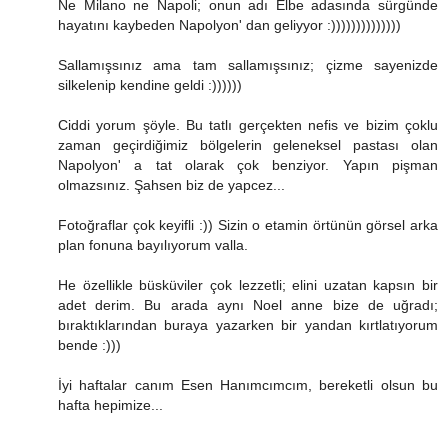
Ne Milano ne Napoli; onun adı Elbe adasında sürgünde
hayatını kaybeden Napolyon' dan geliyyor :))))))))))))))
Sallamışsınız ama tam sallamışsınız; çizme sayenizde
silkelenip kendine geldi :))))))
Ciddi yorum şöyle. Bu tatlı gerçekten nefis ve bizim çoklu
zaman geçirdiğimiz bölgelerin geleneksel pastası olan
Napolyon' a tat olarak çok benziyor. Yapın pişman
olmazsınız. Şahsen biz de yapcez...
Fotoğraflar çok keyifli :)) Sizin o etamin örtünün görsel arka
plan fonuna bayılıyorum valla.
He özellikle büsküviler çok lezzetli; elini uzatan kapsın bir
adet derim. Bu arada aynı Noel anne bize de uğradı;
bıraktıklarından buraya yazarken bir yandan kırtlatıyorum
bende :)))
İyi haftalar canım Esen Hanımcımcım, bereketli olsun bu
hafta hepimize...