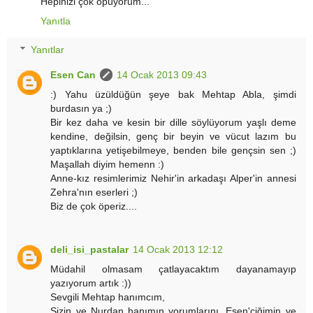
Hepinizi çok öpüyorum...
Yanıtla
Yanıtlar
Esen Can
14 Ocak 2013 09:43
:) Yahu üzüldüğün şeye bak Mehtap Abla, şimdi
burdasın ya ;)
Bir kez daha ve kesin bir dille söylüyorum yaşlı deme
kendine, değilsin, genç bir beyin ve vücut lazım bu
yaptıklarına yetişebilmeye, benden bile gençsin sen ;)
Maşallah diyim hemenn :)
Anne-kız resimlerimiz Nehir'in arkadaşı Alper'in annesi
Zehra'nın eserleri ;)
Biz de çok öperiz....
deli_isi_pastalar
14 Ocak 2013 12:12
Müdahil olmasam çatlayacaktım dayanamayıp
yazıyorum artık :))
Sevgili Mehtap hanımcım,
Sizin ve Nurdan hanımın yorumlarını, Esen'ciğimin ve