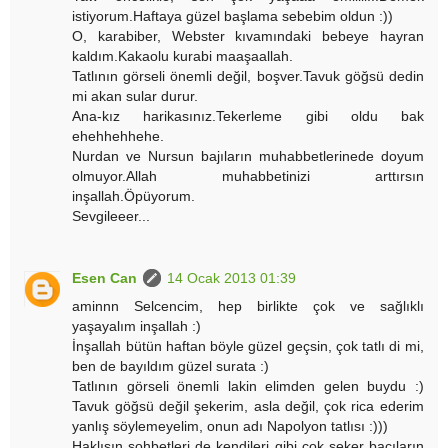
istiyorum.Haftaya güzel başlama sebebim oldun :))
O, karabiber, Webster kıvamındaki bebeye hayran
kaldım.Kakaolu kurabi maaşaallah.
Tatlının görseli önemli değil, boşver.Tavuk göğsü dedin
mi akan sular durur.
Ana-kız harikasınız.Tekerleme gibi oldu bak
ehehhehhehe.
Nurdan ve Nursun bajıların muhabbetlerinede doyum
olmuyor.Allah muhabbetinizi arttırsın
inşallah.Öpüyorum.
Sevgileeer...
Esen Can
14 Ocak 2013 01:39
aminnn Selcencim, hep birlikte çok ve sağlıklı
yaşayalım inşallah :)
İnşallah bütün haftan böyle güzel geçsin, çok tatlı di mi,
ben de bayıldım güzel surata :)
Tatlının görseli önemli lakin elimden gelen buydu :)
Tavuk göğsü değil şekerim, asla değil, çok rica ederim
yanlış söylemeyelim, onun adı Napolyon tatlısı :)))
Haklısın sohbetleri de kendileri gibi çok şeker bacıların