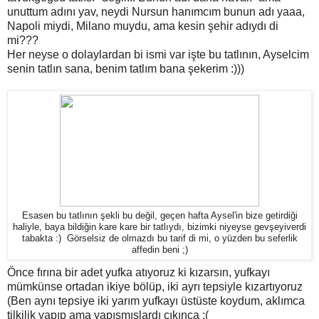
unuttum adını yav, neydi Nursun hanımcım bunun adı yaaa,
Napoli miydi, Milano muydu, ama kesin şehir adıydı di
mi???
Her neyse o dolaylardan bi ismi var işte bu tatlının, Ayselcim
senin tatlın sana, benim tatlım bana şekerim :)))
Esasen bu tatlının şekli bu değil, geçen hafta Aysel'in bize getirdiği
haliyle, baya bildiğin kare kare bir tatlıydı, bizimki niyeyse gevşeyiverdi
tabakta :) Görselsiz de olmazdı bu tarif di mi, o yüzden bu seferlik
affedin beni ;)
Önce fırına bir adet yufka atıyoruz ki kızarsın, yufkayı
mümkünse ortadan ikiye bölüp, iki ayrı tepsiyle kızartıyoruz
(Ben aynı tepsiye iki yarım yufkayı üstüste koydum, aklımca
tilkilik yapıp ama yapışmışlardı çıkınca :(