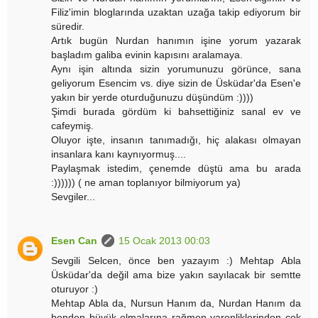
Filiz'imin bloglarında uzaktan uzağa takip ediyorum bir
süredir.
Artık bugün Nurdan hanımın işine yorum yazarak
başladım galiba evinin kapısını aralamaya.
Aynı işin altında sizin yorumunuzu görünce, sana
geliyorum Esencim vs. diye sizin de Üsküdar'da Esen'e
yakın bir yerde oturduğunuzu düşündüm :))))
Şimdi burada gördüm ki bahsettiğiniz sanal ev ve
cafeymiş.
Oluyor işte, insanın tanımadığı, hiç alakası olmayan
insanlara kanı kaynıyormuş....
Paylaşmak istedim, çenemde düştü ama bu arada
:)))))) ( ne aman toplanıyor bilmiyorum ya)
Sevgiler...
Esen Can
15 Ocak 2013 00:03
Sevgili Selcen, önce ben yazayım :) Mehtap Abla
Üsküdar'da değil ama bize yakın sayılacak bir semtte
oturuyor :)
Mehtap Abla da, Nursun Hanım da, Nurdan Hanım da
benden büyük olmalarına rağmen yarenliklerinden çok