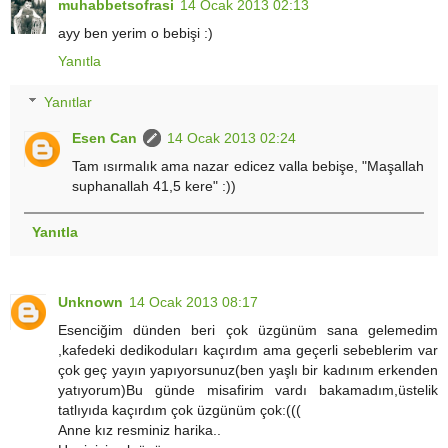
muhabbetsofrasi
14 Ocak 2013 02:13
ayy ben yerim o bebişi :)
Yanıtla
Yanıtlar
Esen Can
14 Ocak 2013 02:24
Tam ısırmalık ama nazar edicez valla bebişe, "Maşallah
suphanallah 41,5 kere" :))
Yanıtla
Unknown
14 Ocak 2013 08:17
Esenciğim dünden beri çok üzgünüm sana gelemedim
,kafedeki dedikoduları kaçırdım ama geçerli sebeblerim var
çok geç yayın yapıyorsunuz(ben yaşlı bir kadınım erkenden
yatıyorum)Bu günde misafirim vardı bakamadım,üstelik
tatlıyıda kaçırdım çok üzgünüm çok:(((
Anne kız resminiz harika..