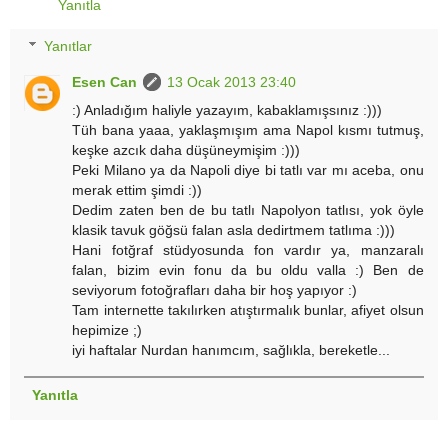
Yanıtla
Yanıtlar
Esen Can
13 Ocak 2013 23:40
:) Anladığım haliyle yazayım, kabaklamışsınız :)))
Tüh bana yaaa, yaklaşmışım ama Napol kısmı tutmuş,
keşke azcık daha düşüneymişim :)))
Peki Milano ya da Napoli diye bi tatlı var mı aceba, onu
merak ettim şimdi :))
Dedim zaten ben de bu tatlı Napolyon tatlısı, yok öyle
klasik tavuk göğsü falan asla dedirtmem tatlıma :)))
Hani fotğraf stüdyosunda fon vardır ya, manzaralı
falan, bizim evin fonu da bu oldu valla :) Ben de
seviyorum fotoğrafları daha bir hoş yapıyor :)
Tam internette takılırken atıştırmalık bunlar, afiyet olsun
hepimize ;)
iyi haftalar Nurdan hanımcım, sağlıkla, bereketle...
Yanıtla