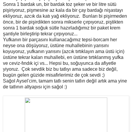
Sonra 1 bardak un, bir bardak toz şeker ve bir litre sütü
pişiriyoruz, pişmesine az kala da bir çay bardağı nişastayı
ekliyoruz, azcık da katı yağ ekliyoruz. Bunları bi pişirmeden
önce, bir de pişirdikten sonra mikserle çırpıyoruz, piştikten
sonra 1 bardak soğuk sütle hazırladığımız bir paket krem
şantiyle birleştirip tekrar çırpıyoruz...
Yufkanın bir parçasını kullanacağımız tepsi-borcam her
neyse ona döşüyoruz, üstüne muhallebinin yarısını
koyuyoruz, yufkanın yarısını (azcık tırtıklayın ama üstü için)
üstüne tekrar kalan muhallebi, en üstüne tırtıklanmış yufka
ve ceviz-fındık içi vs... Hepsi bu, soğuyunca da afiyetle
yiyoruz. Çok sevdik biz bu tatlıyı ama sadece biz değil,
bugün gelen güzide misafirlerimiz de çok sevdi ;)
Sağol Aysel'cim, tamam tatlı senin tatlın değil artık ama yine
de tatlının altyapısı için sağol :)