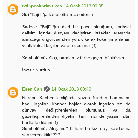
twinpeakprimitives
14 Ocak 2013 00:35
Sizi "Baji"lığa kabul ettik reca ederim.
Sadece "Baji"lığın özel bir paye olduğunu; tarihsel
gelişim içinde dünyayı değiştiren ittifaklar arasında
anılacağı öngörüsünden yola çıkarak kökenini anlatam
ve ilk kutsal bilgileri verem dedimdi :)))
Sembolümüz Aloş, parolamız türbe geçen büsküviler!
İmza : Nurdun
Esen Can
14 Ocak 2013 00:49
Nurdan Kanber kimliğinde yazan Nurdun hanımcım,
hadi inşallah Kanber bajılar olarak inşallah siz de
dünyayı değiştirenlerden olursunuz ya da
güzelleştirenlerden diyelim, tarih sizi de yazsın altın
harflerle dilerim :))
Sembolümüz Aloş mu? E hani bu kızın ayı sevdasına
son verecektik????