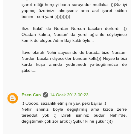
işaret ettiği herşeyi bana soruyodur mutlaka :)))Siz iyi
yapmış üzerinize almışsınız ama asıl işaret edilen
benim - sori yani :))))))))))
Bize Bakü' de Nurdan Nursun bacıları derlerdi :))
Oradan kalma; Nursun' da yerel ağız ile söyleyince
komik de oluyor. Adım Baji kaldı öyle...
İlave olarak Nehir sayesinde de burada bize Nursan-
Nurdun bacıları diyecekler bundan kelli:))) Neyse ki bizi
kurda kuşa anında yedirtmedi ya-bugünmüze de
şükür....
Esen Can
14 Ocak 2013 00:23
:) Ooooo, sazanlık etmişim yav, peki bajilar :)
Nehir isminizi böyle değiştirmiş ama kızda zerre
tereddüt yok :) Direk isminiz budur Nehir'de,
değiştirmek çok zor artık ;) Şükür ki ne şükür :)))