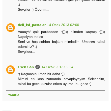
:)
Sevgiler :) Öperim...
deli_isi_pastalar
14 Ocak 2013 02:00
Aaaayh! çok pardoooon :))))) elimden kaçmış :))))
Napolyon tatlısıı.
Seni ve hoş sohbet bajıları mimledim. Umarım kabul
edersiniz? .)
Sevgileer...
Esen Can
14 Ocak 2013 02:24
:) Kaçmasın lütfen bir daha :))
Mimini en kısa zamanda cevaplayayım Selcencim,
misal bu gece kuzular erken uyursa, bu gece :)
Yanıtla