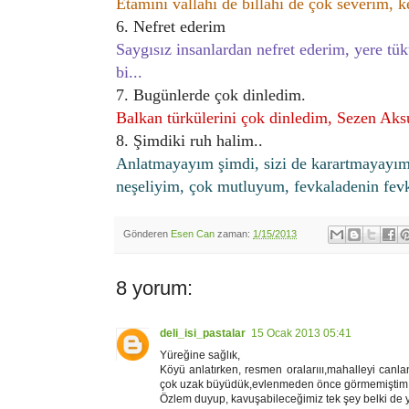
Etamini vallahi de billahi de çok severim, 
6. Nefret ederim
Saygısız insanlardan nefret ederim, yere t
bi...
7. Bugünlerde çok dinledim.
Balkan türkülerini çok dinledim, Sezen Aksu
8. Şimdiki ruh halim..
Anlatmayayım şimdi, sizi de karartmayayım
neşeliyim, çok mutluyum, fevkaladenin fevk
Gönderen
Esen Can
zaman:
1/15/2013
8 yorum:
deli_isi_pastalar
15 Ocak 2013 05:41
Yüreğine sağlık,
Köyü anlatırken, resmen oralarııı,mahalleyi canla
çok uzak büyüdük,evlenmeden önce görmemiştim 
Özlem duyup, kavuşabileceğimiz tek şey belki de y