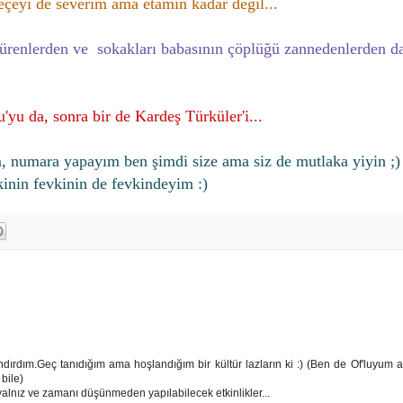
keçeyi de severim ama etamin kadar değil...
ükürenlerden ve sokakları babasının çöplüğü zannedenlerden d
'yu da, sonra bir de Kardeş Türküler'i...
, numara yapayım ben şimdi size ama siz de mutlaka yiyin ;
inin fevkinin de fevkindeyim :)
ndırdım.Geç tanıdığım ama hoşlandığım bir kültür lazların ki :) (Ben de Of'luyum 
bile)
alnız ve zamanı düşünmeden yapılabilecek etkinlikler...