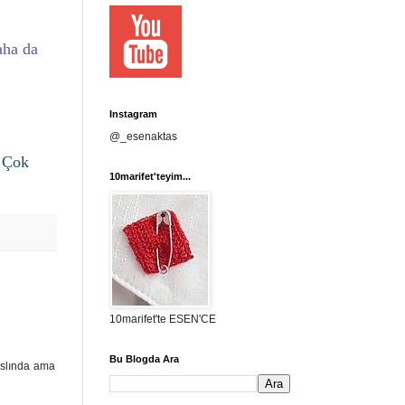
aha da
Instagram
@_esenaktas
) Çok
10marifet'teyim...
10marifet'te ESEN'CE
Bu Blogda Ara
aslında ama