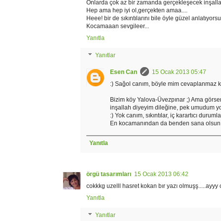
Onlarda çok az bir zamanda gerçekleşecek inşalla
Hep ama hep iyi ol,gerçekten amaa....
Heee! bir de sıkıntılarını bile öyle güzel anlatıyors
Kocamaaan sevgileer...
Yanıtla
Yanıtlar
Esen Can
15 Ocak 2013 05:47
:) Sağol canım, böyle mim cevaplanmaz ki,
Bizim köy Yalova-Üvezpınar ;) Ama görsen
inşallah diyeyim dileğine, pek umudum yo
:) Yok canım, sıkıntılar, iç karartıcı duruml
En kocamanından da benden sana olsun s
Yanıtla
örgü tasarımları
15 Ocak 2013 06:42
cokkkg uzelll hasret kokan bır yazı olmuşş.....ayyy
Yanıtla
Yanıtlar