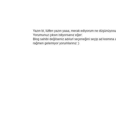
Yazın bi, lütfen yazın yaaa, merak ediyorum ne düşünüyosu
Yorumunuz çıksın istiyorsanız eğer:
Blog sahibi değilseniz adı/url seçeneğini seçip ad kısmına 
rağmen gelemiyor yorumlarınız :)