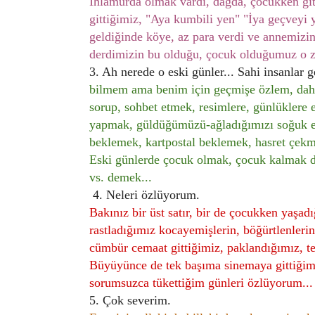
Ihlamurda olmak vardı, dağda, çocukken gi
gittiğimiz, "Aya kumbili yen" "İya geçveyi 
geldiğinde köye, az para verdi ve annemizin
derdimizin bu olduğu, çocuk olduğumuz o z
3. Ah nerede o eski günler... Sahi insanlar
bilmem ama benim için geçmişe özlem, daha
sorup, sohbet etmek, resimlere, günlüklere 
yapmak, güldüğümüzü-ağladığımızı soğuk e
beklemek, kartpostal beklemek, hasret çek
Eski günlerde çocuk olmak, çocuk kalmak de
vs. demek...
4. Neleri özlüyorum.
Bakınız bir üst satır, bir de çocukken yaş
rastladığımız kocayemişlerin, böğürtlenleri
cümbür cemaat gittiğimiz, paklandığımız, t
Büyüyünce de tek başıma sinemaya gittiğim 
sorumsuzca tükettiğim günleri özlüyorum...
5. Çok severim.