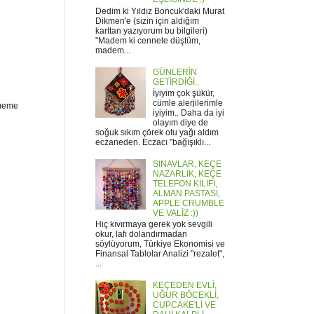
Dedim ki Yıldız Boncuk'daki Murat
Dikmen'e (sizin için aldığım
karttan yazıyorum bu bilgileri)
"Madem ki cennete düştüm,
madem...
GÜNLERİN
GETİRDİĞİ..
İyiyim çok şükür,
cümle alerjilerimle
ememe
iyiyim.. Daha da iyi
olayım diye de
soğuk sıkım çörek otu yağı aldım
eczaneden. Eczacı "bağışıklı...
SINAVLAR, KEÇE
NAZARLIK, KEÇE
TELEFON KILIFI,
ALMAN PASTASI,
APPLE CRUMBLE
VE VALİZ :))
Hiç kıvırmaya gerek yok sevgili
okur, lafı dolandırmadan
söylüyorum, Türkiye Ekonomisi ve
Finansal Tablolar Analizi "rezalet",
...
KEÇEDEN EVLİ,
UĞUR BÖCEKLİ,
CUPCAKE'Lİ VE