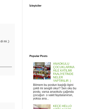
İzleyiciler
i mi ;)
Popular Posts
ANAOKULU
ÇOCUKLARINA
AİLE KATILIMI
FAALİYETİNDE
NELER
YAPTIRILIR :)
Bilmem bu postun başlığı ilgini
çekti mi sevgili okur? Sen oku bu
postu, varsa anaokulu çağında
çocuğun o vakit faydalanırsın,
yoksa ana...
KEÇE HELLO