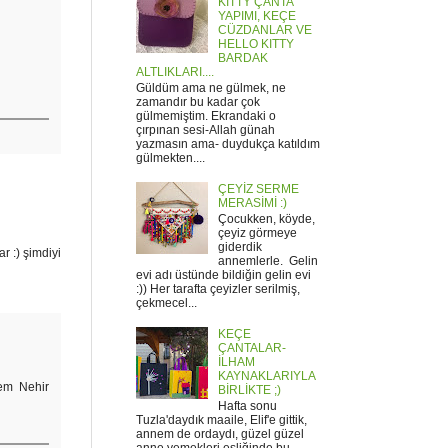
KITTY ÇANTA
YAPIMI, KEÇE
CÜZDANLAR VE
HELLO KITTY
BARDAK
ALTLIKLARI....
Güldüm ama ne gülmek, ne
zamandır bu kadar çok
gülmemiştim. Ekrandaki o
çırpınan sesi-Allah günah
yazmasın ama- duydukça katıldım
gülmekten....
ÇEYİZ SERME
MERASİMİ :)
Çocukken, köyde,
çeyiz görmeye
giderdik
r :) şimdiyi
annemlerle. Gelin
evi adı üstünde bildiğin gelin evi
:)) Her tarafta çeyizler serilmiş,
çekmecel...
KEÇE
ÇANTALAR-
İLHAM
KAYNAKLARIYLA
hem Nehir
BİRLİKTE ;)
Hafta sonu
Tuzla'daydık maaile, Elif'e gittik,
annem de ordaydı, güzel güzel