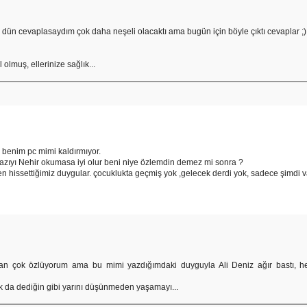
 dün cevaplasaydım çok daha neşeli olacaktı ama bugün için böyle çıktı cevaplar ;)
 olmuş, ellerinize sağlık...
 benim pc mimi kaldırmıyor.
azıyı Nehir okumasa iyi olur beni niye özlemdin demez mi sonra ?
en hissettiğimiz duygular. çocuklukta geçmiş yok ,gelecek derdi yok, sadece şimdi va
man çok özlüyorum ama bu mimi yazdığımdaki duyguyla Ali Deniz ağır bastı, 
k da dediğin gibi yarını düşünmeden yaşamayı...