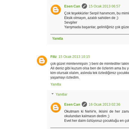
Esen Can
15 Ocak 2013 06:57
Çok teşekkürler Serpil hanımcım, bu mimi
Eksik olmayın, azaldı sahiden de ;)
Sevgiler
Yarışmada başarılar, gelinliğiniz çok güzel
Yanıtla
Filiz
15 Ocak 2013 10:15
çok güzel mimlenmişsin :) beni de mimlediler lakin
Ali deniz gibi kuzum olsa ben de özlerim ama bu y
kim olursak olalım, aslında tek özlediğimiz çocukk
yaşamayı özledim.
Yanıtla
Yanıtlar
Esen Can
16 Ocak 2013 02:36
Okutmam ki Nehir'e, ikisini de her za
okulundan kalmasın dedim ;)
Evet her daim özlüyoruz çocukluğu en ço