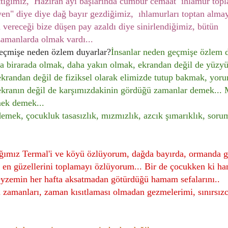
ttiğimiz, Haziran ayı başlarında cümbür cemaat ıhlamur top
yen" diye diye dağ bayır gezdiğimiz, ıhlamurları toptan alma
 vereceği bize düşen pay azaldı diye sinirlendiğimiz, bütün
amanlarda olmak vardı...
 geçmişe neden özlem duyarlar?
İnsanlar neden geçmişe özlem 
 birarada olmak, daha yakın olmak, ekrandan değil de yüzyü
ekrandan değil de fiziksel olarak elimizde tutup bakmak, yor
kranın değil de karşımızdakinin gördüğü zamanlar demek...
mek demek...
mek, çocukluk tasasızlık, mızmızlık, azcık şımarıklık, soru
adığımız Termal'i ve köyü özlüyorum, dağda bayırda, ormanda 
n en güzellerini toplamayı özlüyorum... Bir de çocukken ki h
eyzemin her hafta aksatmadan götürdüğü hamam sefalarını..
zamanları, zaman kısıtlaması olmadan gezmelerimi, sınırsızc