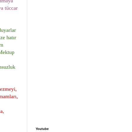
lamaya
ya tüccar
duyarlar
ze hatır
um
 Mektup
msuzluk
gezmeyi,
amamları,
a,
Youtube