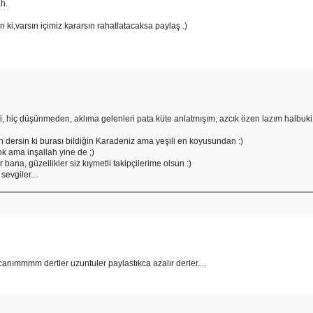
h.
un ki,varsın içimiz kararsın rahatlatacaksa paylaş .)
 hiç düşünmeden, aklıma gelenleri pata küte anlatmışım, azcık özen lazım halbuki d
 dersin ki burası bildiğin Karadeniz ama yeşili en koyusundan :)
k ama inşallah yine de ;)
ar bana, güzellikler siz kıymetli takipçilerime olsun :)
evgiler...
 canımmmm dertler uzuntuler paylastıkca azalır derler....