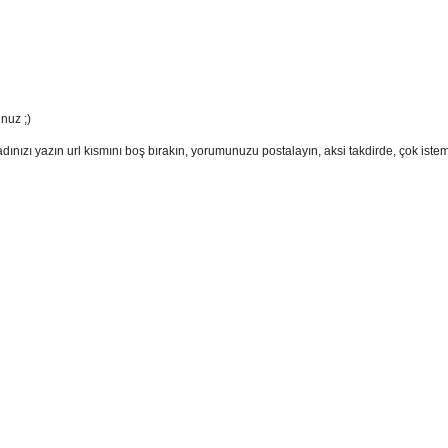
nuz ;)
adınızı yazın url kısmını boş bırakın, yorumunuzu postalayın, aksi takdirde, çok ist