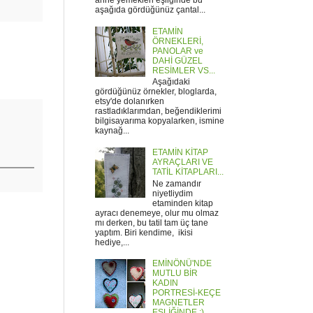
anne yemekleri eşliğinde bu
aşağıda gördüğünüz çantal...
ETAMİN
ÖRNEKLERİ,
PANOLAR ve
DAHİ GÜZEL
RESİMLER VS...
Aşağıdaki
gördüğünüz örnekler, bloglarda,
etsy'de dolanırken
rastladıklarımdan, beğendiklerimi
bilgisayarıma kopyalarken, ismine
kaynağ...
ETAMİN KİTAP
AYRAÇLARI VE
TATİL KİTAPLARI...
Ne zamandır
niyetliydim
etaminden kitap
ayracı denemeye, olur mu olmaz
mı derken, bu tatil tam üç tane
yaptım. Biri kendime, ikisi
hediye,...
EMİNÖNÜ'NDE
MUTLU BİR
KADIN
PORTRESİ-KEÇE
MAGNETLER
EŞLİĞİNDE :)