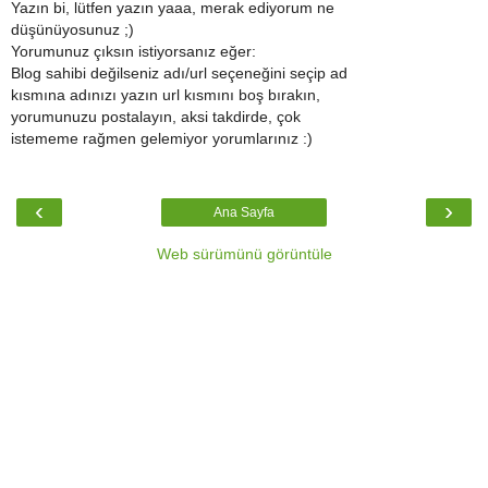
Yazın bi, lütfen yazın yaaa, merak ediyorum ne
düşünüyosunuz ;)
Yorumunuz çıksın istiyorsanız eğer:
Blog sahibi değilseniz adı/url seçeneğini seçip ad
kısmına adınızı yazın url kısmını boş bırakın,
yorumunuzu postalayın, aksi takdirde, çok
istememe rağmen gelemiyor yorumlarınız :)
‹
›
Ana Sayfa
Web sürümünü görüntüle