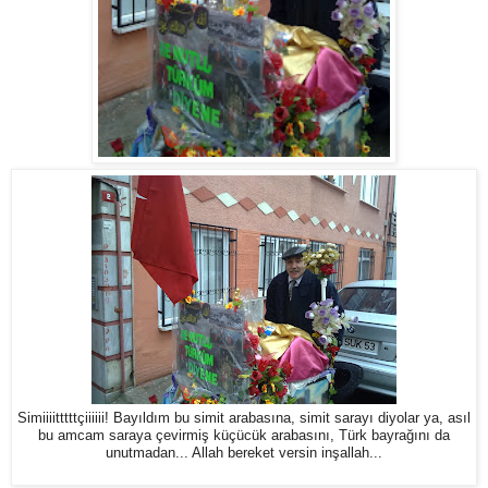
Simiiiitttttçiiiiii! Bayıldım bu simit arabasına, simit sarayı diyolar ya, asıl
bu amcam saraya çevirmiş küçücük arabasını, Türk bayrağını da
unutmadan... Allah bereket versin inşallah...