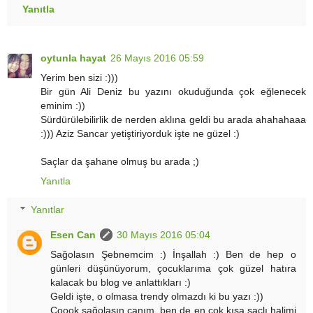
Yanıtla
oytunla hayat
26 Mayıs 2016 05:59
Yerim ben sizi :)))
Bir gün Ali Deniz bu yazını okuduğunda çok eğlenecek
eminim :))
Sürdürülebilirlik de nerden aklına geldi bu arada ahahahaaa
:))) Aziz Sancar yetiştiriyorduk işte ne güzel :)
Saçlar da şahane olmuş bu arada ;)
Yanıtla
Yanıtlar
Esen Can
30 Mayıs 2016 05:04
Sağolasın Şebnemcim :) İnşallah :) Ben de hep o
günleri düşünüyorum, çocuklarıma çok güzel hatıra
kalacak bu blog ve anlattıkları :)
Geldi işte, o olmasa trendy olmazdı ki bu yazı :))
Çoook sağolasın canım, ben de en çok kısa saçlı halimi