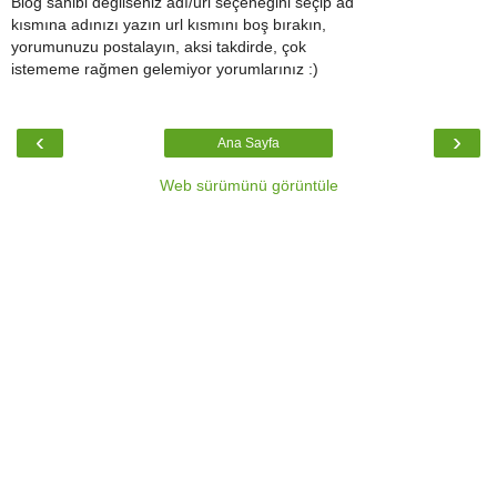
Blog sahibi değilseniz adı/url seçeneğini seçip ad
kısmına adınızı yazın url kısmını boş bırakın,
yorumunuzu postalayın, aksi takdirde, çok
istememe rağmen gelemiyor yorumlarınız :)
‹
›
Ana Sayfa
Web sürümünü görüntüle