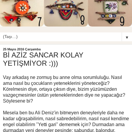
▼
25 Mayıs 2016 Çarşamba
Bİ AZİZ SANCAR KOLAY
YETİŞMİYOR :)))
Vay arkadaş ne zormuş bu anne olma sorumluluğu. Nasıl
ama nasıl bu çocukların yeteneklerini yöneteceğiz?
Körelmesin diye, ortaya çıksın diye, bizim yüzümüzden
vazgeçmesinler üstün yeteneklerinden diye ne yapacağız?
Söylesene bi?
Mesela ben bu Ali Deniz'in bitmeyen deneyleriyle daha ne
kadar uğraşabilirim, nasıl sabredebilirim, nasıl nasıl kendime
engel olabilirim "Yetti gari" dememek için? Durmadan ama
durmadan yeni deneyler peşinde; sabundur, balondur,