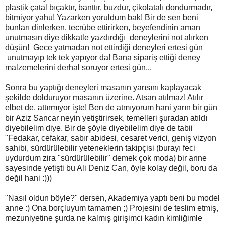
plastik çatal bıçaktır, banttır, buzdur, çikolatalı dondurmadır,
bitmiyor yahu! Yazarken yoruldum bak! Bir de sen beni
bunları dinlerken, tecrübe ettirirken, beyefendinin aman
unutmasın diye dikkatle yazdırdığı deneylerini not alırken
düşün! Gece yatmadan not ettirdiği deneyleri ertesi gün
unutmayıp tek tek yapıyor da! Bana sipariş ettiği deney
malzemelerini derhal soruyor ertesi gün...
Sonra bu yaptığı deneyleri masanın yarısını kaplayacak
şekilde dolduruyor masanın üzerine. Atsan atılmaz! Atılır
elbet de, attırmıyor işte! Ben de atmıyorum hani yarın bir gün
bir Aziz Sancar neyin yetiştirirsek, temelleri şuradan atıldı
diyebilelim diye. Bir de şöyle diyebilelim diye de tabii
"Fedakar, cefakar, sabır abidesi, cesaret verici, geniş vizyon
sahibi, sürdürülebilir yeteneklerin takipçisi (burayı feci
uydurdum zira "sürdürülebilir" demek çok moda) bir anne
sayesinde yetişti bu Ali Deniz Can, öyle kolay değil, boru da
değil hani :)))
"Nasıl oldun böyle?" dersen, Akademiya yaptı beni bu model
anne :) Ona borçluyum tamamen ;) Projesini de teslim etmiş,
mezuniyetine şurda ne kalmış girişimci kadın kimliğimle