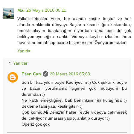
Mai
26 Mayıs 2016 05:11
Vallahi tebrikler Esen, her alanda koştur koştur ve her
alanda renklendir dünyayı. Saçların kısacıklığını kıskandım,
emekli olayım kazıtacağım diyordum ama ben de çok
bekleyemeyeceğim sanki. Videoyu keyifle izledim. hem
hevesli hemmahcup haline bittim eridim. Öpüyorum sizleri
Yanıtla
Yanıtlar
Esen Can
30 Mayıs 2016 05:03
Son bir kaç yıldır böyle Kadriyecim :) Çok şükür ki böyle
ve bazen yorulmama rağmen çok mutluyum bu
durumdan :)
Ne kaldı emeklilğine, bak benimkinin eli kulağında :)
Bekleme tabii yaa, kestir gitsin :)
Çok komik Ali Deniz'in halleri, evde videoya çekmesek
de, çekiliyor numarası yapıp, anlatıp duruyor :)
Öperiz çok çok