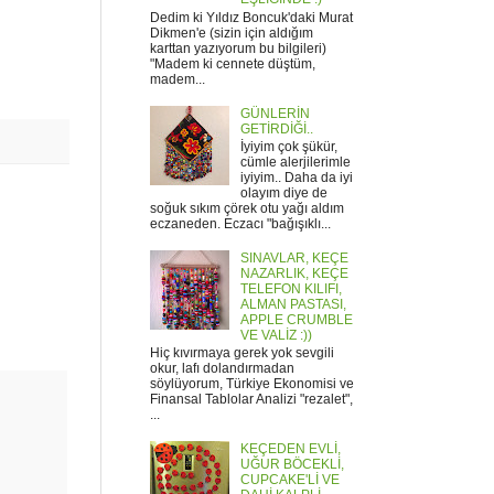
Dedim ki Yıldız Boncuk'daki Murat
Dikmen'e (sizin için aldığım
karttan yazıyorum bu bilgileri)
"Madem ki cennete düştüm,
madem...
GÜNLERİN
GETİRDİĞİ..
İyiyim çok şükür,
cümle alerjilerimle
iyiyim.. Daha da iyi
olayım diye de
soğuk sıkım çörek otu yağı aldım
eczaneden. Eczacı "bağışıklı...
SINAVLAR, KEÇE
NAZARLIK, KEÇE
TELEFON KILIFI,
ALMAN PASTASI,
APPLE CRUMBLE
VE VALİZ :))
Hiç kıvırmaya gerek yok sevgili
okur, lafı dolandırmadan
söylüyorum, Türkiye Ekonomisi ve
Finansal Tablolar Analizi "rezalet",
...
KEÇEDEN EVLİ,
UĞUR BÖCEKLİ,
CUPCAKE'Lİ VE