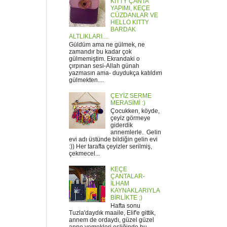
KITTY ÇANTA
YAPIMI, KEÇE
CÜZDANLAR VE
HELLO KITTY
BARDAK
ALTLIKLARI....
Güldüm ama ne gülmek, ne
zamandır bu kadar çok
gülmemiştim. Ekrandaki o
çırpınan sesi-Allah günah
yazmasın ama- duydukça katıldım
gülmekten....
ÇEYİZ SERME
MERASİMİ :)
Çocukken, köyde,
çeyiz görmeye
giderdik
annemlerle. Gelin
evi adı üstünde bildiğin gelin evi
:)) Her tarafta çeyizler serilmiş,
çekmecel...
KEÇE
ÇANTALAR-
İLHAM
KAYNAKLARIYLA
BİRLİKTE ;)
Hafta sonu
Tuzla'daydık maaile, Elif'e gittik,
annem de ordaydı, güzel güzel