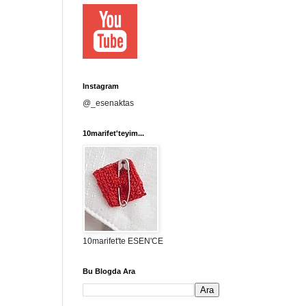
Instagram
@_esenaktas
10marifet'teyim...
10marifet'te ESEN'CE
Bu Blogda Ara