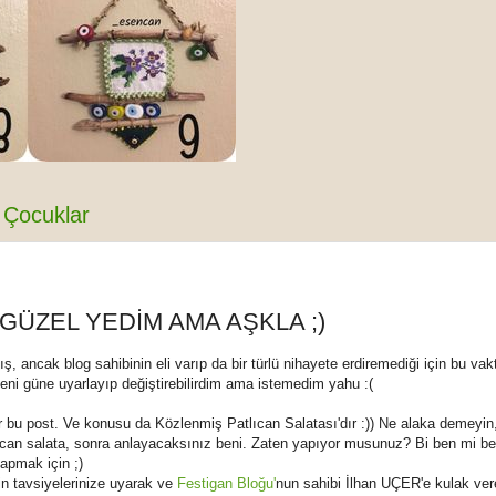
Çocuklar
 GÜZEL YEDİM AMA AŞKLA ;)
, ancak blog sahibinin eli varıp da bir türlü nihayete erdiremediği için bu vak
yeni güne uyarlayıp değiştirebilirdim ama istemedim yahu :(
 bu post. Ve konusu da Közlenmiş Patlıcan Salatası'dır :)) Ne alaka demeyin
ıcan salata, sonra anlayacaksınız beni. Zaten yapıyor musunuz? Bi ben mi b
yapmak için ;)
n tavsiyelerinize uyarak ve
Festigan Bloğu'
nun sahibi İlhan UÇER'e kulak ver