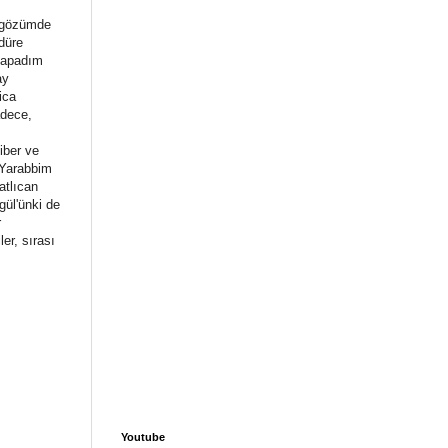
k gözümde
düre
 kapadım
ay
ica
adece,
iber ve
"Yarabbim
atlıcan
gül'ünki de
r
ler, sırası
Youtube