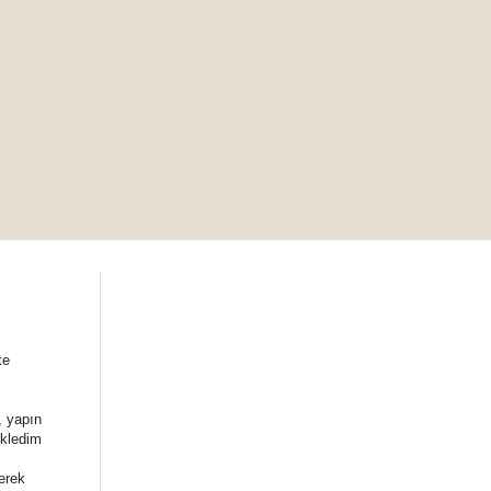
te
, yapın
ekledim
erek