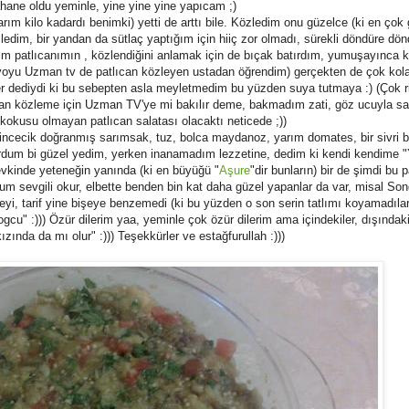
ahane oldu yeminle, yine yine yine yapıcam ;)
rım kilo kadardı benimki) yetti de arttı bile. Közledim onu güzelce (ki en ço
dim, bir yandan da sütlaç yaptığım için hiiç zor olmadı, sürekli döndüre dön
ım patlıcanımın , közlendiğini anlamak için de bıçak batırdım, yumuşayınca
tüyoyu Uzman tv de patlıcan közleyen ustadan öğrendim) gerçekten de çok kol
r dediydi ki bu sebepten asla meyletmedim bu yüzden suya tutmaya :) (Çok r
lıcan közleme için Uzman TV'ye mi bakılır deme, bakmadım zati, göz ucuyla s
kokusu olmayan patlıcan salatası olacaktı neticede ;))
incecik doğranmış sarımsak, tuz, bolca maydanoz, yarım domates, bir sivri b
urdum bi güzel yedim, yerken inanamadım lezzetine, dedim ki kendi kendime 
evkinde yeteneğin yanında (ki en büyüğü "
Aşure
"dir bunların) bir de şimdi bu p
um sevgili okur, elbette benden bin kat daha güzel yapanlar da var, misal Son
eyi, tarif yine bişeye benzemedi (ki bu yüzden o son serin tatlımı koyamadıla
logcu" :))) Özür dilerim yaa, yeminle çok özür dilerim ama içindekiler, dışındaki
ında da mı olur" :))) Teşekkürler ve estağfurullah :)))