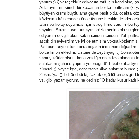
yaptım ;) Çok teşekkür ediyorum tarif için kendisine, ş
Anlatayım mı şimdi; bir kocaman bostan patlıcanı (ki ya
büyüyen kısmı buydu ama gayet basit oldu, ocakta közle
közledim) közlemeden önce üstüne bıçakla delikler açt
altını ve kolay soyulması için streç filme sardım (bu 
soyuldu. Sakın suya tutmayın, közlemenin kokusu gide
ediyorum sevgili okur, sakın içinden içinden "Yuh pat
azcık dinleyiverdim ve iyi de etmişim yoksa közlenmiş 
Patlıcanı soyduktan sonra bıçakla ince ince doğradım, 
bolca limon ekledim. Üstüne de zeytinyağı :) Sonra ot
sana şükürler olsun, bana verdiğin onca fevkaladenin f
salatasını şahane yapma yeteneği :))" Elbette abartıyor
süperdi ;) Neyse işte, denerseniz diye anlattım bunca ş
2lokma'ya :)) Editör dedi ki, "azcık ölçü lütfen sevgili b
vs. gibi yazamıyorum, ne dediniz "O kadar kusur kadı kız