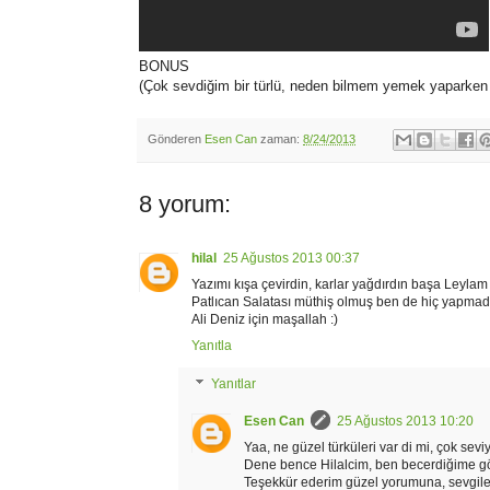
BONUS
(Çok sevdiğim bir türlü, neden bilmem yemek yaparken ç
Gönderen
Esen Can
zaman:
8/24/2013
8 yorum:
hilal
25 Ağustos 2013 00:37
Yazımı kışa çevirdin, karlar yağdırdın başa Leylam
Patlıcan Salatası müthiş olmuş ben de hiç yapmadım
Ali Deniz için maşallah :)
Yanıtla
Yanıtlar
Esen Can
25 Ağustos 2013 10:20
Yaa, ne güzel türküleri var di mi, çok sev
Dene bence Hilalcim, ben becerdiğime gö
Teşekkür ederim güzel yorumuna, sevgile