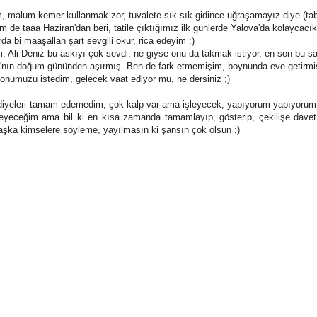
, malum kemer kullanmak zor, tuvalete sık sık gidince uğraşamayız diye (tab
 de taaa Haziran'dan beri, tatile çıktığımız ilk günlerde Yalova'da kolaycacık 
urda bi maaşallah şart sevgili okur, rica edeyim :)
 Ali Deniz bu askıyı çok sevdi, ne giyse onu da takmak istiyor, en son bu s
a'nın doğum gününden aşırmış. Ben de fark etmemişim, boynunda eve getirm
onumuzu istedim, gelecek vaat ediyor mu, ne dersiniz ;)
 hediyeleri tamam edemedim, çok kalp var ama işleyecek, yapıyorum yapıyorum 
yeceğim ama bil ki en kısa zamanda tamamlayıp, gösterip, çekilişe dave
başka kimselere söyleme, yayılmasın ki şansın çok olsun ;)