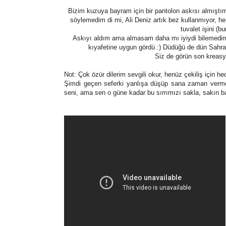
Bizim kuzuya bayram için bir pantolon askısı almıştım
söylemedim di mi, Ali Deniz artık bez kullanmıyor, hem
tuvalet işini (b
Askıyı aldım ama almasam daha mı iyiydi bilemedim,
kıyafetine uygun gördü :) Düdüğü de dün Sahr
Siz de görün son kreasy
Not: Çok özür dilerim sevgili okur, henüz çekiliş için
Şimdi geçen seferki yanlışa düşüp sana zaman verme
seni, ama sen o güne kadar bu sırrımızı sakla, sakın 