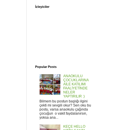
İzleyiciler
Popular Posts
ANAOKULU
ÇOCUKLARINA
AİLE KATILIMI
FAALİYETİNDE
NELER
YAPTIRILIR :)
Bilmem bu postun başlığı ilgini
çekti mi sevgili okur? Sen oku bu
postu, varsa anaokulu çağında
çocuğun o vakit faydalanırsın,
yoksa ana...
KEÇE HELLO