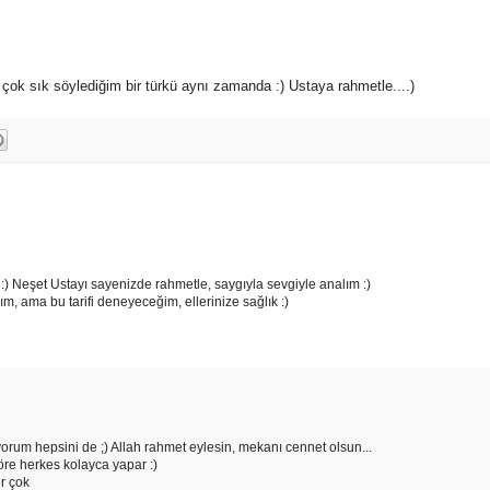
ok sık söylediğim bir türkü aynı zamanda :) Ustaya rahmetle....)
 :) Neşet Ustayı sayenizde rahmetle, saygıyla sevgiyle analım :)
, ama bu tarifi deneyeceğim, ellerinize sağlık :)
iyorum hepsini de ;) Allah rahmet eylesin, mekanı cennet olsun...
re herkes kolayca yapar :)
r çok