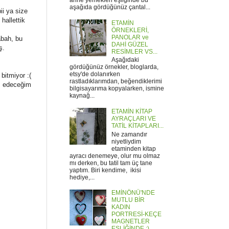
anne yemekleri eşliğinde bu
aşağıda gördüğünüz çantal...
ii ya size
hallettik
ETAMİN
ÖRNEKLERİ,
PANOLAR ve
abah, bu
DAHİ GÜZEL
iş.
RESİMLER VS...
Aşağıdaki
gördüğünüz örnekler, bloglarda,
etsy'de dolanırken
bitmiyor :(
rastladıklarımdan, beğendiklerimi
t edeceğim
bilgisayarıma kopyalarken, ismine
kaynağ...
ETAMİN KİTAP
AYRAÇLARI VE
TATİL KİTAPLARI...
Ne zamandır
niyetliydim
etaminden kitap
ayracı denemeye, olur mu olmaz
mı derken, bu tatil tam üç tane
yaptım. Biri kendime, ikisi
hediye,...
EMİNÖNÜ'NDE
MUTLU BİR
KADIN
PORTRESİ-KEÇE
MAGNETLER
EŞLİĞİNDE :)