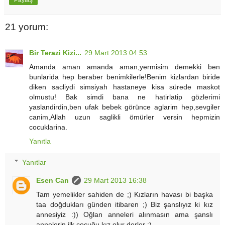
21 yorum:
Bir Terazi Kizi...
29 Mart 2013 04:53
Amanda aman amanda aman,yermisim demekki ben
bunlarida hep beraber benimkilerle!Benim kizlardan biride
diken sacliydi simsiyah hastaneye kisa sürede maskot
olmustu! Bak simdi bana ne hatirlatip gözlerimi
yaslandirdin,ben ufak bebek görünce aglarim hep,sevgiler
canim,Allah uzun saglikli ömürler versin hepmizin
cocuklarina.
Yanıtla
Yanıtlar
Esen Can
29 Mart 2013 16:38
Tam yemelikler sahiden de ;) Kızların havası bi başka
taa doğdukları günden itibaren ;) Biz şanslıyız ki kız
annesiyiz :)) Oğlan anneleri alınmasın ama şanslı
annelerin ilk çocuğu kız olur derler :)