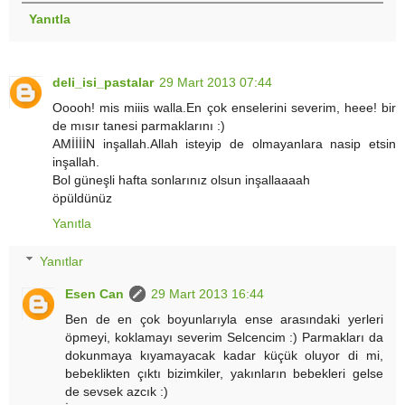
Yanıtla
deli_isi_pastalar
29 Mart 2013 07:44
Ooooh! mis miiis walla.En çok enselerini severim, heee! bir
de mısır tanesi parmaklarını :)
AMİİİİN inşallah.Allah isteyip de olmayanlara nasip etsin
inşallah.
Bol güneşli hafta sonlarınız olsun inşallaaaah
öpüldünüz
Yanıtla
Yanıtlar
Esen Can
29 Mart 2013 16:44
Ben de en çok boyunlarıyla ense arasındaki yerleri
öpmeyi, koklamayı severim Selcencim :) Parmakları da
dokunmaya kıyamayacak kadar küçük oluyor di mi,
bebeklikten çıktı bizimkiler, yakınların bebekleri gelse
de sevsek azcık :)