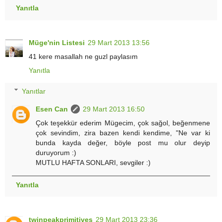
Yanıtla
Müge'nin Listesi
29 Mart 2013 13:56
41 kere masallah ne guzl paylasım
Yanıtla
Yanıtlar
Esen Can
29 Mart 2013 16:50
Çok teşekkür ederim Mügecim, çok sağol, beğenmene
çok sevindim, zira bazen kendi kendime, "Ne var ki
bunda kayda değer, böyle post mu olur deyip
duruyorum :)
MUTLU HAFTA SONLARI, sevgiler :)
Yanıtla
twinpeakprimitives
29 Mart 2013 23:36