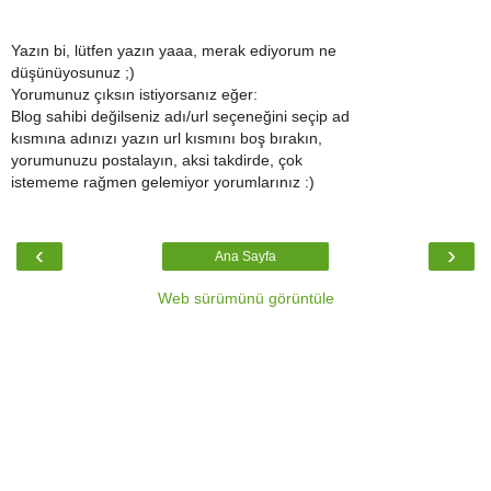
Yazın bi, lütfen yazın yaaa, merak ediyorum ne
düşünüyosunuz ;)
Yorumunuz çıksın istiyorsanız eğer:
Blog sahibi değilseniz adı/url seçeneğini seçip ad
kısmına adınızı yazın url kısmını boş bırakın,
yorumunuzu postalayın, aksi takdirde, çok
istememe rağmen gelemiyor yorumlarınız :)
‹
›
Ana Sayfa
Web sürümünü görüntüle