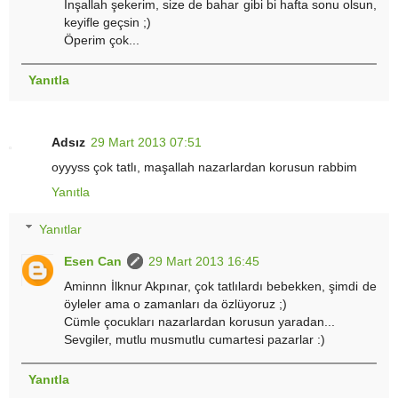
İnşallah şekerim, size de bahar gibi bi hafta sonu olsun,
keyifle geçsin ;)
Öperim çok...
Yanıtla
Adsız
29 Mart 2013 07:51
oyyyss çok tatlı, maşallah nazarlardan korusun rabbim
Yanıtla
Yanıtlar
Esen Can
29 Mart 2013 16:45
Aminnn İlknur Akpınar, çok tatlılardı bebekken, şimdi de
öyleler ama o zamanları da özlüyoruz ;)
Cümle çocukları nazarlardan korusun yaradan...
Sevgiler, mutlu musmutlu cumartesi pazarlar :)
Yanıtla