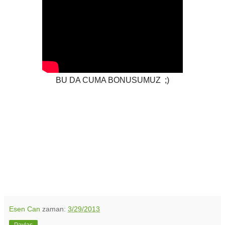
BU DA CUMA BONUSUMUZ ;)
Esen Can
zaman:
3/29/2013
Paylaş