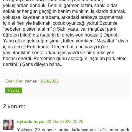
yokuşlardan döndük. Beni bi görmen lazım, sanki o dar
sokaklar her gün geçtiğim benim muhitim. Işıklarda durmak,
yokuşsa, kaydıran arabamı, arkadaki arabaya çarpmamak
için el freniyle kalkmak, çocuk oyuncağı yahu! Ezcümle
“bebeleri pistten alalım” :) Sahi yaaa, var mı güzel park
öğreten bildiğiniz (sabırlı) bi direksiyon hocası :) Dipnot:
Yahu göze geleceğim şimdi, lütfen yürekten “Maşallah” diyin
içinizden ;) Enbidipnot: Geçen hafta bu yazıyı ig'de
yayınladıktan sonra arkadaşım yazdı ve bir direksiyon
hocası önerdi. Perşembe günü alacağım inşallah park etme
dersini :) Şans dileyin bana..
Esen Can
zaman:
3/28/2022
Paylaş
2 yorum:
oytunla hayat
28 Mart 2022 23:25
Yaklaşık 20 senedir araba kullanıyorum bilfiil, ama park