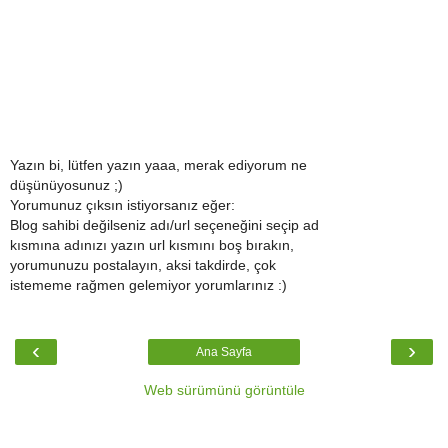
Yazın bi, lütfen yazın yaaa, merak ediyorum ne
düşünüyosunuz ;)
Yorumunuz çıksın istiyorsanız eğer:
Blog sahibi değilseniz adı/url seçeneğini seçip ad
kısmına adınızı yazın url kısmını boş bırakın,
yorumunuzu postalayın, aksi takdirde, çok
istememe rağmen gelemiyor yorumlarınız :)
‹
›
Ana Sayfa
Web sürümünü görüntüle