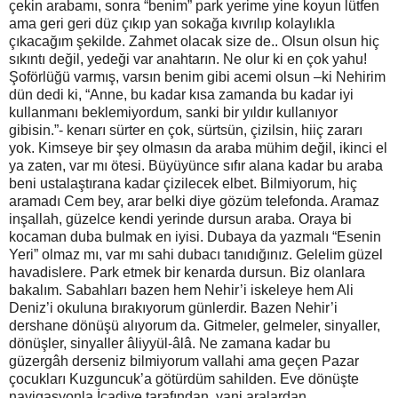
çekin arabamı, sonra “benim” park yerime yine koyun lütfen
ama geri geri düz çıkıp yan sokağa kıvrılıp kolaylıkla
çıkacağım şekilde. Zahmet olacak size de.. Olsun olsun hiç
sıkıntı değil, yedeği var anahtarın. Ne olur ki en çok yahu!
Şoförlüğü varmış, varsın benim gibi acemi olsun –ki Nehirim
dün dedi ki, “Anne, bu kadar kısa zamanda bu kadar iyi
kullanmanı beklemiyordum, sanki bir yıldır kullanıyor
gibisin.”- kenarı sürter en çok, sürtsün, çizilsin, hiiç zararı
yok. Kimseye bir şey olmasın da araba mühim değil, ikinci el
ya zaten, var mı ötesi. Büyüyünce sıfır alana kadar bu araba
beni ustalaştırana kadar çizilecek elbet. Bilmiyorum, hiç
aramadı Cem bey, arar belki diye gözüm telefonda. Aramaz
inşallah, güzelce kendi yerinde dursun araba. Oraya bi
kocaman duba bulmak en iyisi. Dubaya da yazmalı “Esenin
Yeri” olmaz mı, var mı sahi dubacı tanıdığınız. Gelelim güzel
havadislere. Park etmek bir kenarda dursun. Biz olanlara
bakalım. Sabahları bazen hem Nehir’i iskeleye hem Ali
Deniz’i okuluna bırakıyorum günlerdir. Bazen Nehir’i
dershane dönüşü alıyorum da. Gitmeler, gelmeler, sinyaller,
dönüşler, sinyaller âliyyül-âlâ. Ne zamana kadar bu
güzergâh derseniz bilmiyorum vallahi ama geçen Pazar
çocukları Kuzguncuk’a götürdüm sahilden. Eve dönüşte
navigasyonla İcadiye tarafından, yani aralardan,