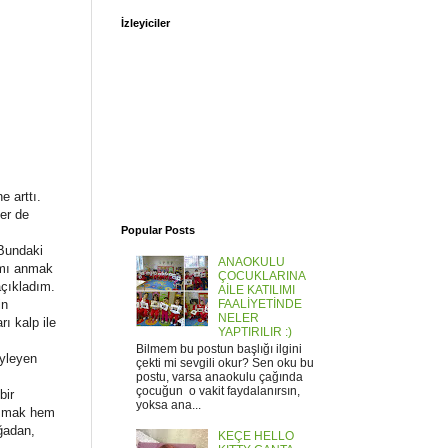
İzleyiciler
e arttı.
ler de
Popular Posts
 Bundaki
ANAOKULU
ımı anmak
ÇOCUKLARINA
açıkladım.
AİLE KATILIMI
in
FAALİYETİNDE
NELER
ı kalp ile
YAPTIRILIR :)
Bilmem bu postun başlığı ilgini
öyleyen
çekti mi sevgili okur? Sen oku bu
postu, varsa anaokulu çağında
çocuğun o vakit faydalanırsın,
bir
yoksa ana...
raşmak hem
oğadan,
KEÇE HELLO