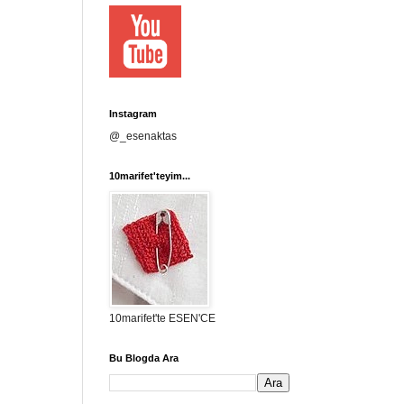
Instagram
@_esenaktas
10marifet'teyim...
10marifet'te ESEN'CE
Bu Blogda Ara