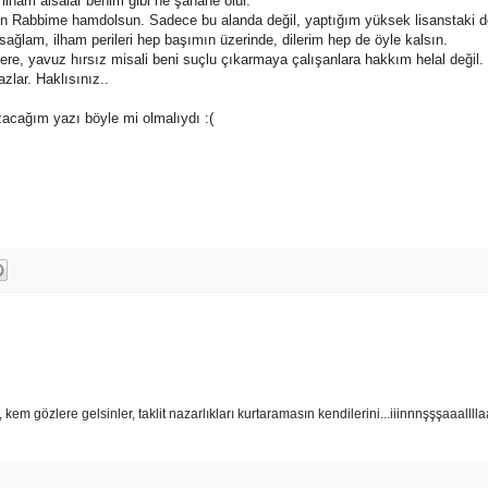
lham alsalar benim gibi ne şahane olur.
çin Rabbime hamdolsun. Sadece bu alanda değil, yaptığım yüksek lisanstaki d
ağlam, ilham perileri hep başımın üzerinde, dilerim hep de öyle kalsın.
e, yavuz hırsız misali beni suçlu çıkarmaya çalışanlara hakkım helal değil.
zlar. Haklısınız..
zacağım yazı böyle mi olmalıydı :(
kem gözlere gelsinler, taklit nazarlıkları kurtaramasın kendilerini...iiinnnşşşaaallll