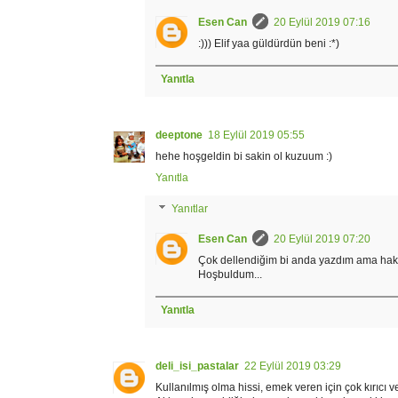
Esen Can
20 Eylül 2019 07:16
:))) Elif yaa güldürdün beni :*)
Yanıtla
deeptone
18 Eylül 2019 05:55
hehe hoşgeldin bi sakin ol kuzuum :)
Yanıtla
Yanıtlar
Esen Can
20 Eylül 2019 07:20
Çok dellendiğim bi anda yazdım ama haksı
Hoşbuldum...
Yanıtla
deli_isi_pastalar
22 Eylül 2019 03:29
Kullanılmış olma hissi, emek veren için çok kırıcı v