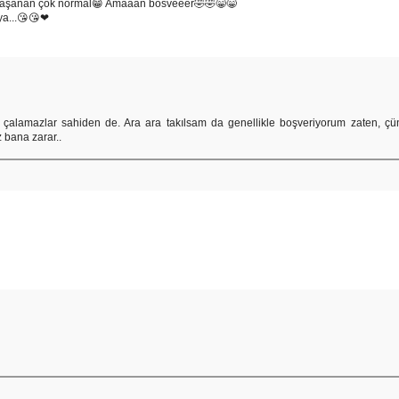
kla yaşanan çok normal😁 Amaaan bosveeer🤣🤣😁😁
ya...😘😘❤
çalamazlar sahiden de. Ara ara takılsam da genellikle boşveriyorum zaten, ç
 bana zarar..