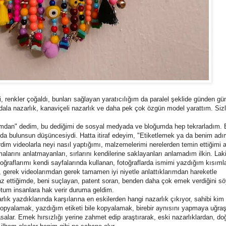
 renkler çoğaldı, bunları sağlayan yaratıcılığım da paralel şeklide günden gün
andala nazarlık, kanaviçeli nazarlık ve daha pek çok özgün model yarattım. Siz
rımdan" dedim, bu dediğimi de sosyal medyada ve bloğumda hep tekrarladım.
kıda bulunsun düşüncesiydi. Hatta itiraf edeyim, "Etiketlemek ya da benim ad
dim videolarla neyi nasıl yaptığımı, malzemelerimi nerelerden temin ettiğimi 
larını anlatmayanları, sırlarını kendilerine saklayanları anlamadım ilkin. Lak
ğraflarımı kendi sayfalarında kullanan, fotoğraflarda ismimi yazdığım kısımlar
ak, gerek videolarımdan gerek tamamen iyi niyetle anlattıklarımdan hareketle
raz ettiğimde, beni suçlayan, patent soran, benden daha çok emek verdiğini s
etum insanlara hak verir duruma geldim.
rlık yazdıklarında karşılarına en eskilerden hangi nazarlık çıkıyor, sahibi kim 
nı kopyalamak, yazdığım etiketi bile kopyalamak, birebir aynısını yapmaya uğ
asalar. Emek hırsızlığı yerine zahmet edip araştırarak, eski nazarlıklardan, d