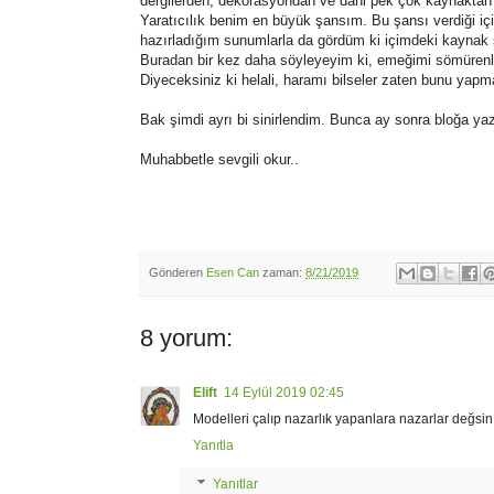
dergilerden, dekorasyondan ve dahi pek çok kaynaktan i
Yaratıcılık benim en büyük şansım. Bu şansı verdiği i
hazırladığım sunumlarla da gördüm ki içimdeki kaynak s
Buradan bir kez daha söyleyeyim ki, emeğimi sömürenler
Diyeceksiniz ki helali, haramı bilseler zaten bunu yapma
Bak şimdi ayrı bi sinirlendim. Bunca ay sonra bloğa ya
Muhabbetle sevgili okur..
Gönderen
Esen Can
zaman:
8/21/2019
8 yorum:
Elift
14 Eylül 2019 02:45
Modelleri çalıp nazarlık yapanlara nazarlar değsin, 
Yanıtla
Yanıtlar