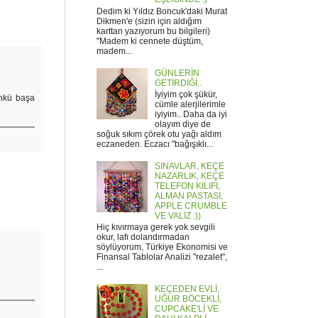
Dedim ki Yıldız Boncuk'daki Murat
Dikmen'e (sizin için aldığım
karttan yazıyorum bu bilgileri)
"Madem ki cennete düştüm,
madem...
GÜNLERİN
GETİRDİĞİ..
İyiyim çok şükür,
ünkü başa
cümle alerjilerimle
iyiyim.. Daha da iyi
olayım diye de
soğuk sıkım çörek otu yağı aldım
eczaneden. Eczacı "bağışıklı...
SINAVLAR, KEÇE
NAZARLIK, KEÇE
TELEFON KILIFI,
ALMAN PASTASI,
APPLE CRUMBLE
VE VALİZ :))
Hiç kıvırmaya gerek yok sevgili
okur, lafı dolandırmadan
söylüyorum, Türkiye Ekonomisi ve
Finansal Tablolar Analizi "rezalet",
...
KEÇEDEN EVLİ,
UĞUR BÖCEKLİ,
CUPCAKE'Lİ VE