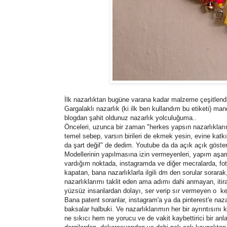
İlk nazarlıktan bugüne varana kadar malzeme çeşitlendi,
Gargalaklı nazarlık (ki ilk ben kullandım bu etiketi) m
blogdan şahit oldunuz nazarlık yolculuğuma..
Önceleri, uzunca bir zaman "herkes yapsın nazarlıkla
temel sebep, varsın birileri de ekmek yesin, evine kat
da şart değil" de dedim. Youtube da da açık açık göster
Modellerinin yapılmasına izin vermeyenleri, yapım aşama
vardığım noktada, instagramda ve diğer mecralarda, foto
kapatan, bana nazarlıklarla ilgili dm den sorular sorar
nazarlıklarımı taklit eden ama adımı dahi anmayan, iti
yüzsüz insanlardan dolayı, ser verip sır vermeyen o k
Bana patent soranlar, instagram'a ya da pinterest'e naza
baksalar halbuki. Ve nazarlıklarımın her bir ayrıntısı
ne sıkıcı hem ne yorucu ve de vakit kaybettirici bir anl