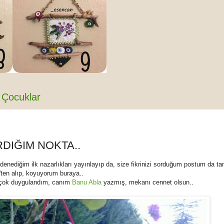
Çocuklar
DIĞIM NOKTA..
nediğim ilk nazarlıkları yayınlayıp da, size fikrinizi sorduğum postum da t
'ten alıp, koyuyorum buraya..
 çok duygulandım, canım
Banu Abla
yazmış, mekanı cennet olsun..