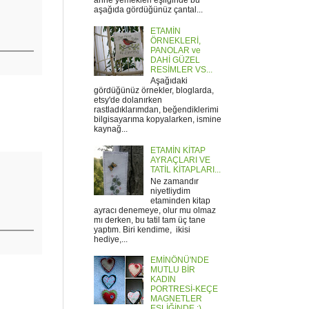
anne yemekleri eşliğinde bu
aşağıda gördüğünüz çantal...
ETAMİN
ÖRNEKLERİ,
PANOLAR ve
DAHİ GÜZEL
RESİMLER VS...
Aşağıdaki
gördüğünüz örnekler, bloglarda,
etsy'de dolanırken
rastladıklarımdan, beğendiklerimi
bilgisayarıma kopyalarken, ismine
kaynağ...
ETAMİN KİTAP
AYRAÇLARI VE
TATİL KİTAPLARI...
Ne zamandır
niyetliydim
etaminden kitap
ayracı denemeye, olur mu olmaz
mı derken, bu tatil tam üç tane
yaptım. Biri kendime, ikisi
hediye,...
EMİNÖNÜ'NDE
MUTLU BİR
KADIN
PORTRESİ-KEÇE
MAGNETLER
EŞLİĞİNDE :)