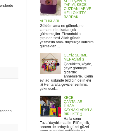
KITTY ÇANTA
YAPIMI, KEÇE
erslerde
CÜZDANLAR VE
HELLO KITTY
BARDAK
ALTLIKLARI....
Güldüm ama ne gülmek, ne
zamandır bu kadar çok
gülmemiştim. Ekrandaki o
çırpınan sesi-Allah günah
yazmasın ama- duydukça katıldım
gülmekten....
ÇEYİZ SERME
MERASİMİ :)
Çocukken, köyde,
çeyiz görmeye
giderdik
annemlerle. Gelin
evi adı üstünde bildiğin gelin evi
:)) Her tarafta çeyizler serilmiş,
çekmecel...
KEÇE
ÇANTALAR-
İLHAM
KAYNAKLARIYLA
aahhhhh...
BİRLİKTE ;)
Hafta sonu
Tuzla'daydık maaile, Elif'e gittik,
annem de ordaydı, güzel güzel