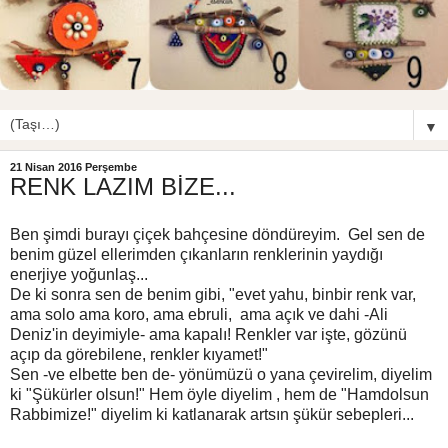
▼
21 Nisan 2016 Perşembe
RENK LAZIM BİZE...
Ben şimdi burayı çiçek bahçesine döndüreyim. Gel sen de
benim güzel ellerimden çıkanların renklerinin yaydığı
enerjiye yoğunlaş...
De ki sonra sen de benim gibi, "evet yahu, binbir renk var,
ama solo ama koro, ama ebruli, ama açık ve dahi -Ali
Deniz'in deyimiyle- ama kapalı! Renkler var işte, gözünü
açıp da görebilene, renkler kıyamet!"
Sen -ve elbette ben de- yönümüzü o yana çevirelim, diyelim
ki "Şükürler olsun!" Hem öyle diyelim , hem de "Hamdolsun
Rabbimize!" diyelim ki katlanarak artsın şükür sebepleri...