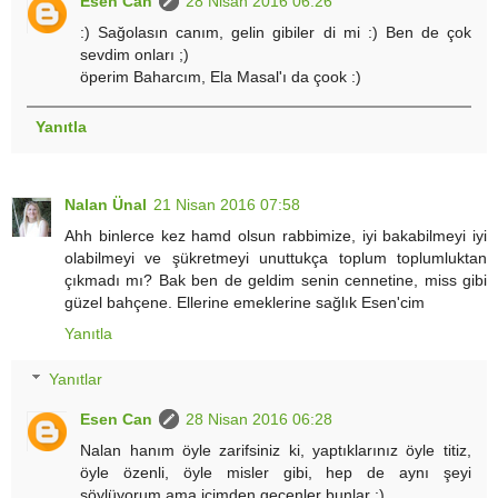
Esen Can
28 Nisan 2016 06:26
:) Sağolasın canım, gelin gibiler di mi :) Ben de çok
sevdim onları ;)
öperim Baharcım, Ela Masal'ı da çook :)
Yanıtla
Nalan Ünal
21 Nisan 2016 07:58
Ahh binlerce kez hamd olsun rabbimize, iyi bakabilmeyi iyi
olabilmeyi ve şükretmeyi unuttukça toplum toplumluktan
çıkmadı mı? Bak ben de geldim senin cennetine, miss gibi
güzel bahçene. Ellerine emeklerine sağlık Esen'cim
Yanıtla
Yanıtlar
Esen Can
28 Nisan 2016 06:28
Nalan hanım öyle zarifsiniz ki, yaptıklarınız öyle titiz,
öyle özenli, öyle misler gibi, hep de aynı şeyi
söylüyorum ama içimden geçenler bunlar :)