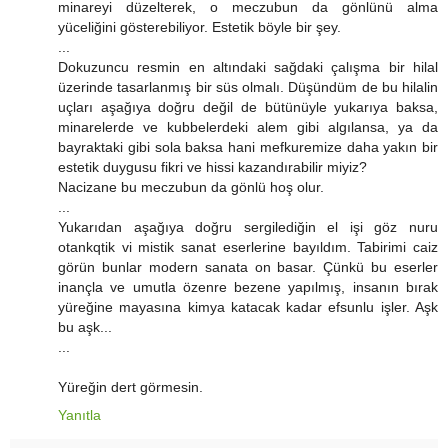
minareyi düzelterek, o meczubun da gönlünü alma
yüceliğini gösterebiliyor. Estetik böyle bir şey.
...
Dokuzuncu resmin en altındaki sağdaki çalışma bir hilal
üzerinde tasarlanmış bir süs olmalı. Düşündüm de bu hilalin
uçları aşağıya doğru değil de bütünüyle yukarıya baksa,
minarelerde ve kubbelerdeki alem gibi algılansa, ya da
bayraktaki gibi sola baksa hani mefkuremize daha yakın bir
estetik duygusu fikri ve hissi kazandırabilir miyiz?
Nacizane bu meczubun da gönlü hoş olur.
...
Yukarıdan aşağıya doğru sergilediğin el işi göz nuru
otankqtik vi mistik sanat eserlerine bayıldım. Tabirimi caiz
görün bunlar modern sanata on basar. Çünkü bu eserler
inançla ve umutla özenre bezene yapılmış, insanın bırak
yüreğine mayasına kimya katacak kadar efsunlu işler. Aşk
bu aşk...
...
Yüreğin dert görmesin.
Yanıtla