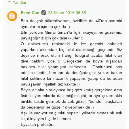
Yanıtlar
Esen Can
28 Nisan 2016 06:35
Ben de çok şükrediyorum, özellikle de 40'tan sonraki
aymalarım için en çok da :)
Bilmiyordum Mimar Sinan'la ilgili hikayeyi, ne güzelmiş,
paylaştığınız için çok teşekkürler :)
O dokuzuncu resimdeki iç içe geçmiş daireleri
yaparken aklımdan hiç hilal olabileceği geçmedi. Siz
deyince merak ettim hangi fotoğraf acaba hilal olan
diye baktım iyice :) Gerçekten de böyle dışardan
bakınca hilal yapmışım bilmeden... Gönlünüzü hoş
edelim elbette, ben tam da dediğiniz gibi, yukarı bakan
hilal şeklinde bir nazarlık yapayım, yapıp da buradan
paylaşayım inşallah tez vakitte :)
Böyle alt alta sıralayınca hoş gözükmüş gerçekten ama
üstteki yorumlarda da dediğim gibi, ortaya çıkarmakla
birlikte takdir görmek de çok güzel, "benden başkaları
da beğeniyor ne güzel!" diyebilmek de :)
Aşk ile yapıyorum çünkü hepsini, yıllardır bitmez bir aşk
ile, dileyeyim hiç de bitmesin...
Eyvallah profösör...