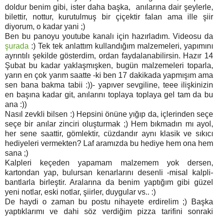
doldur benim gibi, ister daha başka, anılarına dair şeylerle,
bilettir, nottur, kurutulmuş bir çiçektir falan ama ille şiir
diyorum, o kadar yani ;)
Ben bu panoyu youtube kanalı için hazırladım. Videosu da
şurada
:) Tek tek anlattım kullandığım malzemeleri, yapımını
ayrıntılı şekilde gösterdim, ordan faydalanabilirsin. Hazır 14
Şubat bu kadar yaklaşmışken, bugün malzemeleri toparla,
yarın en çok yarım saatte -ki ben 17 dakikada yapmışım ama
sen bana bakma tabii :))- yapıver sevgiline, teee ilişkinizin
en başına kadar git, anılarını toplaya toplaya gel tam da bu
ana :))
Nasıl zevkli bilsen :) Hepsini önüne yığıp da, içlerinden seçe
seçe bir anılar zinciri oluşturmak ;) Hem bıkmadın mı ayol,
her sene saattir, gömlektir, cüzdandır aynı klasik ve sıkıcı
hediyeleri vermekten? Laf aramızda bu hediye hem ona hem
sana ;)
Kalpleri keçeden yapamam malzemem yok dersen,
kartondan yap, bulursan kenarlarını desenli -misal kalpli-
bantlarla birleştir. Aralarına da benim yaptığım gibi güzel
yeni notlar, eski notlar, şiirler, duygular vs.. :)
De haydi o zaman bu postu nihayete erdirelim ;) Başka
yaptıklarımı ve dahi söz verdiğim pizza tarifini sonraki