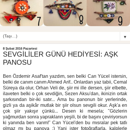
▼
8 Şubat 2016 Pazartesi
SEVGİLİLER GÜNÜ HEDİYESİ: AŞK
PANOSU
Ben Özdemir Asaf'tan yazdım, sen belki Can Yücel istersin,
belki de canım canım Ahmed Arif.. Onlardan yaz tabii, Cemal
Süreya da olur, Orhan Veli de, şiir mi ille dersen, şiir elbette,
ilaveten belki o çok sevdiğin, Sezen Aksu'dan, ikinizin ortak
şarkısından bir-iki satır... Ama bu panonun bir yerlerinde,
gizli ya da aşikâr mutlak bir şiir olsun sevgili okur. Aşk'a en
çok şiir yakışır çünkü... Desen ki mesela; "Gözlerin
yağmurdan sonra yaprakların yeşili, bi de başını çeviriyorsun
ki yanında ben varım!" Can Yücel'den bu mısralar pek tatlı
olmaz mı bu panoya :) Yani ister fotoğraflarla, kalplerle