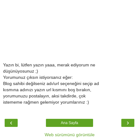
Yazın bi, lütfen yazın yaaa, merak ediyorum ne
düşünüyosunuz ;)
Yorumunuz çıksın istiyorsanız eğer:
Blog sahibi değilseniz adı/url seçeneğini seçip ad
kısmına adınızı yazın url kısmını boş bırakın,
yorumunuzu postalayın, aksi takdirde, çok
istememe rağmen gelemiyor yorumlarınız :)
‹
›
Ana Sayfa
Web sürümünü görüntüle