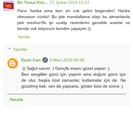
Bir Terazi Kizi...
27 Şubat 2016 13:22
Pano harika ama ben en cok gelini begendim! Harika
olmussun cünkü! Bu iple mandallama olayi bu almanlarda
pek meshur!Iki ipi uzatip resimlerini genelde asarlar ve
bende cok istiyorum kendim yapayim:))
Yanıtla
Yanıtlar
Esen Can
3 Mart 2016 04:36
:)) Sağol canım :) Gençlik insanı güzel yapan :)
Ben sevgililer günü için yaptım ama doğum günü için
de olur, başka özel zamanlar, kutlamalar için de. Ne
güzelmiş bak, sen de yapsana, göster bize de sonra :)
Yanıtla