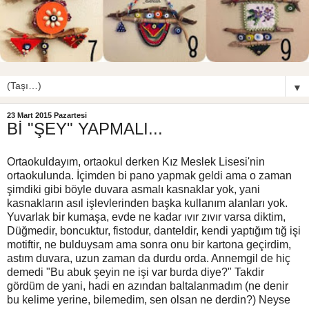
▼
23 Mart 2015 Pazartesi
Bİ "ŞEY" YAPMALI...
Ortaokuldayım, ortaokul derken Kız Meslek Lisesi'nin
ortaokulunda. İçimden bi pano yapmak geldi ama o zaman
şimdiki gibi böyle duvara asmalı kasnaklar yok, yani
kasnakların asıl işlevlerinden başka kullanım alanları yok.
Yuvarlak bir kumaşa, evde ne kadar ıvır zıvır varsa diktim,
Düğmedir, boncuktur, fistodur, danteldir, kendi yaptığım tığ işi
motiftir, ne bulduysam ama sonra onu bir kartona geçirdim,
astım duvara, uzun zaman da durdu orda. Annemgil de hiç
demedi "Bu abuk şeyin ne işi var burda diye?" Takdir
gördüm de yani, hadi en azından baltalanmadım (ne denir
bu kelime yerine, bilemedim, sen olsan ne derdin?) Neyse