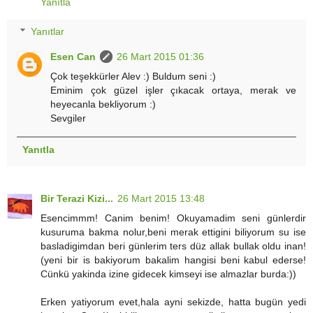
Yanıtla
Yanıtlar
Esen Can
26 Mart 2015 01:36
Çok teşekkürler Alev :) Buldum seni :)
Eminim çok güzel işler çıkacak ortaya, merak ve
heyecanla bekliyorum :)
Sevgiler
Yanıtla
Bir Terazi Kizi...
26 Mart 2015 13:48
Esencimmm! Canim benim! Okuyamadim seni günlerdir
kusuruma bakma nolur,beni merak ettigini biliyorum su ise
basladigimdan beri günlerim ters düz allak bullak oldu inan!
(yeni bir is bakiyorum bakalim hangisi beni kabul ederse!
Cünkü yakinda izine gidecek kimseyi ise almazlar burda:))
Erken yatiyorum evet,hala ayni sekizde, hatta bugün yedi