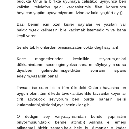
bucukta Onur`la birlikte uyumaya calistik,o uyuyunca ben
kalktim, telelefon geldi kardeslerimle filan konusunca
heyecan yaptim,uyuyamiyorum! Izine az kaldi ya,dört ay:))
Bazi benim icin özel kisiler sayfalar ve yazilari var
baktigim,tek kelimesini bile kacirmak istemedigim ve bana
keyif veren...
Sende tabiki onlardan birisisin,zaten cokta degil sayilari!
Kece magnetlerinden kesinlikle istiyorum,onlari
dükkanindanmi sececegim yoksa sana mi söyleyeyim su su
diye,ben gelmedenmi,geldikten sonrami siparis
edeyim,yazarsin bana!
Tavsan ise suan bizim tüm ülkedeki Ostern havasina en
uygun olani,tüm ülkede tavuklar,özellikle tavsanlar,koyunlar
cirit atiyor,cok seviyorum ben burda baharin gelisi
kutlamalarini,süslerini,ayni seninkiler gibi!
O dedigin sey varya,aynisindan bende yapmistim
biliyormusun,tabiki bende attim!;)) Aslinda el emegi
atilmamali hicbir zaman,hele hele bu Almanlar o kadar