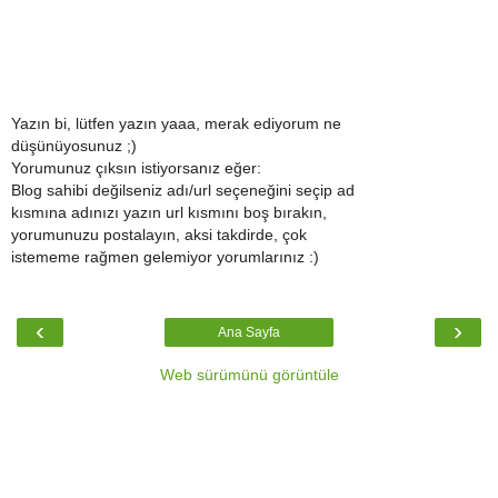
Yazın bi, lütfen yazın yaaa, merak ediyorum ne
düşünüyosunuz ;)
Yorumunuz çıksın istiyorsanız eğer:
Blog sahibi değilseniz adı/url seçeneğini seçip ad
kısmına adınızı yazın url kısmını boş bırakın,
yorumunuzu postalayın, aksi takdirde, çok
istememe rağmen gelemiyor yorumlarınız :)
‹
›
Ana Sayfa
Web sürümünü görüntüle