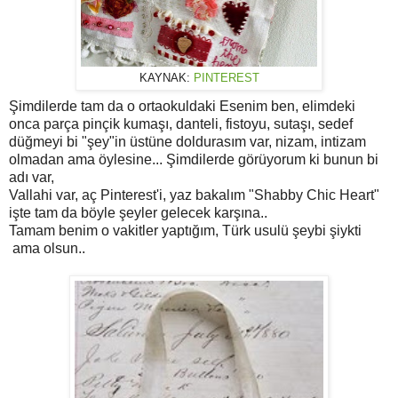
KAYNAK:
PINTEREST
Şimdilerde tam da o ortaokuldaki Esenim ben, elimdeki
onca parça pinçik kumaşı, danteli, fistoyu, sutaşı, sedef
düğmeyi bi "şey"in üstüne doldurasım var, nizam, intizam
olmadan ama öylesine... Şimdilerde görüyorum ki bunun bi
adı var,
Vallahi var, aç Pinterest'i, yaz bakalım "Shabby Chic Heart"
işte tam da böyle şeyler gelecek karşına..
Tamam benim o vakitler yaptığım, Türk usulü şeybi şiykti
ama olsun..