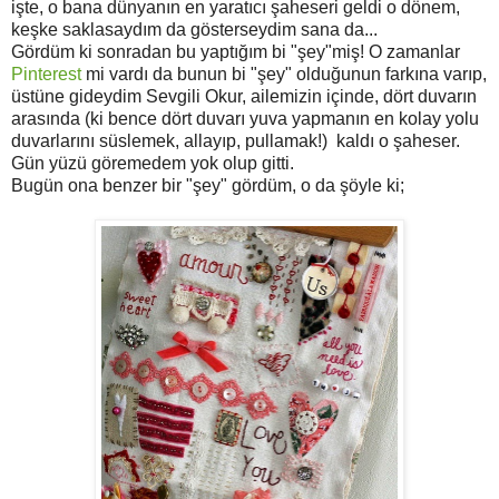
işte, o bana dünyanın en yaratıcı şaheseri geldi o dönem,
keşke saklasaydım da gösterseydim sana da...
Gördüm ki sonradan bu yaptığım bi "şey"miş! O zamanlar
Pinterest
mi vardı da bunun bi "şey" olduğunun farkına varıp,
üstüne gideydim Sevgili Okur, ailemizin içinde, dört duvarın
arasında (ki bence dört duvarı yuva yapmanın en kolay yolu
duvarlarını süslemek, allayıp, pullamak!) kaldı o şaheser.
Gün yüzü göremedem yok olup gitti.
Bugün ona benzer bir "şey" gördüm, o da şöyle ki;