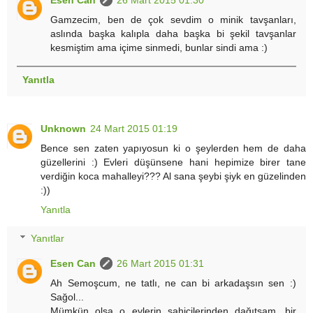
Esen Can
26 Mart 2015 01:30
Gamzecim, ben de çok sevdim o minik tavşanları,
aslında başka kalıpla daha başka bi şekil tavşanlar
kesmiştim ama içime sinmedi, bunlar sindi ama :)
Yanıtla
Unknown
24 Mart 2015 01:19
Bence sen zaten yapıyosun ki o şeylerden hem de daha
güzellerini :) Evleri düşünsene hani hepimize birer tane
verdiğin koca mahalleyi??? Al sana şeybi şiyk en güzelinden
:))
Yanıtla
Yanıtlar
Esen Can
26 Mart 2015 01:31
Ah Semoşcum, ne tatlı, ne can bi arkadaşsın sen :)
Sağol...
Mümkün olsa o evlerin sahicilerinden dağıtsam, bir