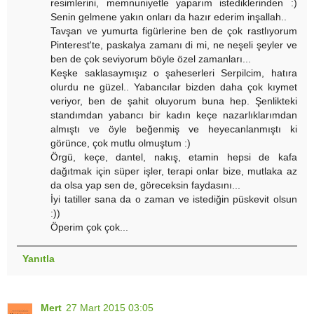
resimlerini, memnuniyetle yaparım istediklerinden :)
Senin gelmene yakın onları da hazır ederim inşallah..
Tavşan ve yumurta figürlerine ben de çok rastlıyorum
Pinterest'te, paskalya zamanı di mi, ne neşeli şeyler ve
ben de çok seviyorum böyle özel zamanları...
Keşke saklasaymışız o şaheserleri Serpilcim, hatıra
olurdu ne güzel.. Yabancılar bizden daha çok kıymet
veriyor, ben de şahit oluyorum buna hep. Şenlikteki
standımdan yabancı bir kadın keçe nazarlıklarımdan
almıştı ve öyle beğenmiş ve heyecanlanmıştı ki
görünce, çok mutlu olmuştum :)
Örgü, keçe, dantel, nakış, etamin hepsi de kafa
dağıtmak için süper işler, terapi onlar bize, mutlaka az
da olsa yap sen de, göreceksin faydasını...
İyi tatiller sana da o zaman ve istediğin püskevit olsun
:))
Öperim çok çok...
Yanıtla
Mert
27 Mart 2015 03:05