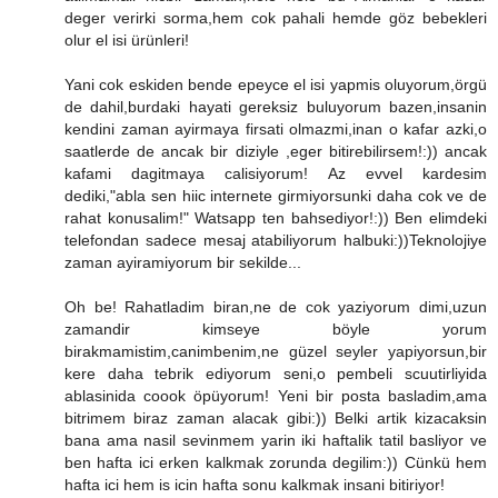
deger verirki sorma,hem cok pahali hemde göz bebekleri
olur el isi ürünleri!
Yani cok eskiden bende epeyce el isi yapmis oluyorum,örgü
de dahil,burdaki hayati gereksiz buluyorum bazen,insanin
kendini zaman ayirmaya firsati olmazmi,inan o kafar azki,o
saatlerde de ancak bir diziyle ,eger bitirebilirsem!:)) ancak
kafami dagitmaya calisiyorum! Az evvel kardesim
dediki,"abla sen hiic internete girmiyorsunki daha cok ve de
rahat konusalim!" Watsapp ten bahsediyor!:)) Ben elimdeki
telefondan sadece mesaj atabiliyorum halbuki:))Teknolojiye
zaman ayiramiyorum bir sekilde...
Oh be! Rahatladim biran,ne de cok yaziyorum dimi,uzun
zamandir kimseye böyle yorum
birakmamistim,canimbenim,ne güzel seyler yapiyorsun,bir
kere daha tebrik ediyorum seni,o pembeli scuutirliyida
ablasinida coook öpüyorum! Yeni bir posta basladim,ama
bitrimem biraz zaman alacak gibi:)) Belki artik kizacaksin
bana ama nasil sevinmem yarin iki haftalik tatil basliyor ve
ben hafta ici erken kalkmak zorunda degilim:)) Cünkü hem
hafta ici hem is icin hafta sonu kalkmak insani bitiriyor!