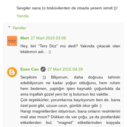
Sevgiler sana (o bisküvilerden de olsada yesem simdi:))!
Yanıtla
Yanıtlar
Mert
27 Mart 2015 03:06
Hey, biri "Ters Düz" mü dedi? Yakında çıkacak olan
kitabımın adı... :)
Esen Can
27 Mart 2015 04:39
Serpilcim :)) Biliyorum, daha doğrusu tahmin
edebiliyorum ne kadar yoğun olduğunu, hem ruhen
hem bedenen, yaptığın işten kaynaklı çoğunlukla da
ama inşallah güzel yeni bir iş bulursun tez vakitte..
Çok teşekkürler, yorumlarına bayılıyorum ben de, bana
özel post gibi, uzuun uzun, günlük okur gibi :)
Hangi magnetlerden istiyorsun, bana onların resimlerini
mail atar mısın? Dükkan da var çoğu, ya da postlardaki
etiketlerden bul, "magnet" etiketlerinden kopyala