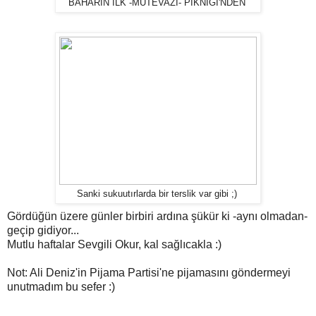
BAHARIN İLK -MÜTEVAZI- PİKNİĞİ'NDEN
Sanki sukuutırlarda bir terslik var gibi ;)
Gördüğün üzere günler birbiri ardına şükür ki -aynı olmadan-
geçip gidiyor...
Mutlu haftalar Sevgili Okur, kal sağlıcakla :)
Not: Ali Deniz'in Pijama Partisi'ne pijamasını göndermeyi
unutmadım bu sefer :)