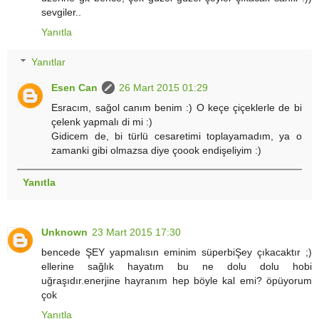
sevgiler..
Yanıtla
Yanıtlar
Esen Can
26 Mart 2015 01:29
Esracım, sağol canım benim :) O keçe çiçeklerle de bi
çelenk yapmalı di mi :)
Gidicem de, bi türlü cesaretimi toplayamadım, ya o
zamanki gibi olmazsa diye çoook endişeliyim :)
Yanıtla
Unknown
23 Mart 2015 17:30
bencede ŞEY yapmalısın eminim süperbiŞey çıkacaktır ;)
ellerine sağlık hayatım bu ne dolu dolu hobi
uğraşıdır.enerjine hayranım hep böyle kal emi? öpüyorum
çok
Yanıtla