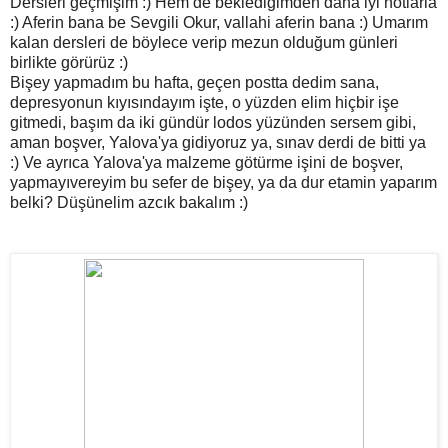
Dersleri geçmişim :) Hem de beklediğimden daha iyi notlarla
:) Aferin bana be Sevgili Okur, vallahi aferin bana :) Umarım
kalan dersleri de böylece verip mezun olduğum günleri
birlikte görürüz :)
Bişey yapmadım bu hafta, geçen postta dedim sana,
depresyonun kıyısındayım işte, o yüzden elim hiçbir işe
gitmedi, başım da iki gündür lodos yüzünden sersem gibi,
aman boşver, Yalova'ya gidiyoruz ya, sınav derdi de bitti ya
:) Ve ayrıca Yalova'ya malzeme götürme işini de boşver,
yapmayıvereyim bu sefer de bişey, ya da dur etamin yaparım
belki? Düşünelim azcık bakalım :)