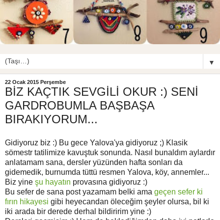
▼
22 Ocak 2015 Perşembe
BİZ KAÇTIK SEVGİLİ OKUR :) SENİ
GARDROBUMLA BAŞBAŞA
BIRAKIYORUM...
Gidiyoruz biz :) Bu gece Yalova'ya gidiyoruz ;) Klasik
sömestr tatilimize kavuştuk sonunda. Nasıl bunaldım aylardır
anlatamam sana, dersler yüzünden hafta sonları da
gidemedik, burnumda tüttü resmen Yalova, köy, annemler...
Biz yine
şu hayatın
provasına gidiyoruz :)
Bu sefer de sana post yazamam belki ama
geçen sefer ki
fırın hikayesi
gibi heyecandan öleceğim şeyler olursa, bil ki
iki arada bir derede derhal bildiririm yine :)