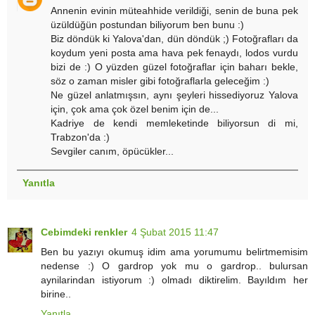
Annenin evinin müteahhide verildiği, senin de buna pek
üzüldüğün postundan biliyorum ben bunu :)
Biz döndük ki Yalova'dan, dün döndük ;) Fotoğrafları da
koydum yeni posta ama hava pek fenaydı, lodos vurdu
bizi de :) O yüzden güzel fotoğraflar için baharı bekle,
söz o zaman misler gibi fotoğraflarla geleceğim :)
Ne güzel anlatmışsın, aynı şeyleri hissediyoruz Yalova
için, çok ama çok özel benim için de...
Kadriye de kendi memleketinde biliyorsun di mi,
Trabzon'da :)
Sevgiler canım, öpücükler...
Yanıtla
Cebimdeki renkler
4 Şubat 2015 11:47
Ben bu yazıyı okumuş idim ama yorumumu belirtmemisim
nedense :) O gardrop yok mu o gardrop.. bulursan
aynilarindan istiyorum :) olmadı diktirelim. Bayıldım her
birine..
Yanıtla