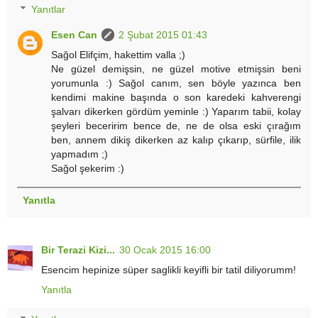
Yanıtlar
Esen Can
2 Şubat 2015 01:43
Sağol Elifçim, hakettim valla ;)
Ne güzel demişsin, ne güzel motive etmişsin beni
yorumunla :) Sağol canım, sen böyle yazınca ben
kendimi makine başında o son karedeki kahverengi
şalvarı dikerken gördüm yeminle :) Yaparım tabii, kolay
şeyleri beceririm bence de, ne de olsa eski çırağım
ben, annem dikiş dikerken az kalıp çıkarıp, sürfile, ilik
yapmadım ;)
Sağol şekerim :)
Yanıtla
Bir Terazi Kizi...
30 Ocak 2015 16:00
Esencim hepinize süper saglikli keyifli bir tatil diliyorumm!
Yanıtla