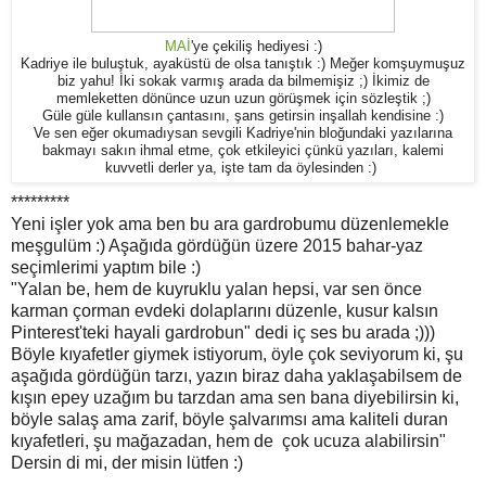
MAİ
'ye çekiliş hediyesi :)
Kadriye ile buluştuk, ayaküstü de olsa tanıştık :) Meğer komşuymuşuz
biz yahu! İki sokak varmış arada da bilmemişiz ;) İkimiz de
memleketten dönünce uzun uzun görüşmek için sözleştik ;)
Güle güle kullansın çantasını, şans getirsin inşallah kendisine :)
Ve sen eğer okumadıysan sevgili Kadriye'nin bloğundaki yazılarına
bakmayı sakın ihmal etme, çok etkileyici çünkü yazıları, kalemi
kuvvetli derler ya, işte tam da öylesinden :)
*********
Yeni işler yok ama ben bu ara gardrobumu düzenlemekle
meşgulüm :) Aşağıda gördüğün üzere 2015 bahar-yaz
seçimlerimi yaptım bile :)
"Yalan be, hem de kuyruklu yalan hepsi, var sen önce
karman çorman evdeki dolaplarını düzenle, kusur kalsın
Pinterest'teki hayali gardrobun" dedi iç ses bu arada ;)))
Böyle kıyafetler giymek istiyorum, öyle çok seviyorum ki, şu
aşağıda gördüğün tarzı, yazın biraz daha yaklaşabilsem de
kışın epey uzağım bu tarzdan ama sen bana diyebilirsin ki,
böyle salaş ama zarif, böyle şalvarımsı ama kaliteli duran
kıyafetleri, şu mağazadan, hem de çok ucuza alabilirsin"
Dersin di mi, der misin lütfen :)