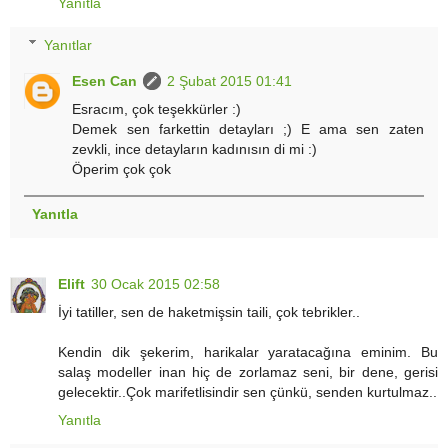
Yanıtla
Yanıtlar
Esen Can
2 Şubat 2015 01:41
Esracım, çok teşekkürler :)
Demek sen farkettin detayları ;) E ama sen zaten
zevkli, ince detayların kadınısın di mi :)
Öperim çok çok
Yanıtla
Elift
30 Ocak 2015 02:58
İyi tatiller, sen de haketmişsin taili, çok tebrikler..
Kendin dik şekerim, harikalar yaratacağına eminim. Bu
salaş modeller inan hiç de zorlamaz seni, bir dene, gerisi
gelecektir..Çok marifetlisindir sen çünkü, senden kurtulmaz..
Yanıtla