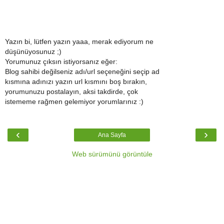
Yazın bi, lütfen yazın yaaa, merak ediyorum ne
düşünüyosunuz ;)
Yorumunuz çıksın istiyorsanız eğer:
Blog sahibi değilseniz adı/url seçeneğini seçip ad
kısmına adınızı yazın url kısmını boş bırakın,
yorumunuzu postalayın, aksi takdirde, çok
istememe rağmen gelemiyor yorumlarınız :)
‹
›
Ana Sayfa
Web sürümünü görüntüle