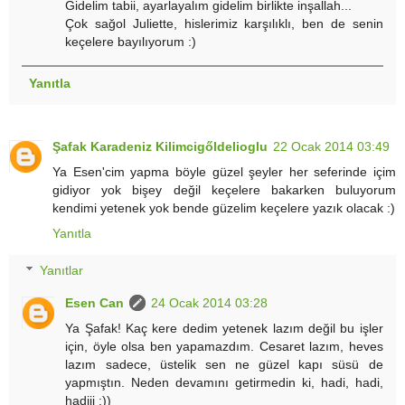
Gidelim tabii, ayarlayalım gidelim birlikte inşallah...
Çok sağol Juliette, hislerimiz karşılıklı, ben de senin
keçelere bayılıyorum :)
Yanıtla
Şafak Karadeniz Kilimcigőldelioglu
22 Ocak 2014 03:49
Ya Esen'cim yapma böyle güzel şeyler her seferinde içim
gidiyor yok bişey değil keçelere bakarken buluyorum
kendimi yetenek yok bende güzelim keçelere yazık olacak :)
Yanıtla
Yanıtlar
Esen Can
24 Ocak 2014 03:28
Ya Şafak! Kaç kere dedim yetenek lazım değil bu işler
için, öyle olsa ben yapamazdım. Cesaret lazım, heves
lazım sadece, üstelik sen ne güzel kapı süsü de
yapmıştın. Neden devamını getirmedin ki, hadi, hadi,
hadiii :))