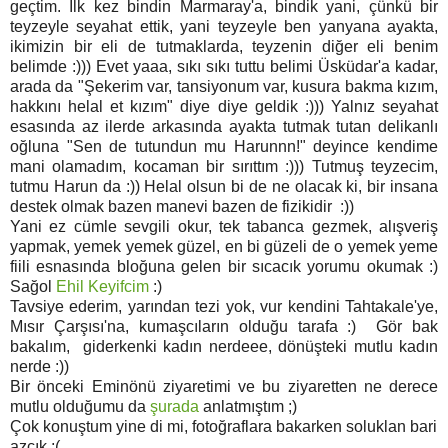
geçtim. İlk kez bindin Marmaray'a, bindik yani, çünkü bir
teyzeyle seyahat ettik, yani teyzeyle ben yanyana ayakta,
ikimizin bir eli de tutmaklarda, teyzenin diğer eli benim
belimde :))) Evet yaaa, sıkı sıkı tuttu belimi Üsküdar'a kadar,
arada da "Şekerim var, tansiyonum var, kusura bakma kızım,
hakkını helal et kızım" diye diye geldik :))) Yalnız seyahat
esasında az ilerde arkasında ayakta tutmak tutan delikanlı
oğluna "Sen de tutundun mu Harunnn!" deyince kendime
mani olamadım, kocaman bir sırıttım :))) Tutmuş teyzecim,
tutmu Harun da :)) Helal olsun bi de ne olacak ki, bir insana
destek olmak bazen manevi bazen de fizikidir :))
Yani ez cümle sevgili okur, tek tabanca gezmek, alışveriş
yapmak, yemek yemek güzel, en bi güzeli de o yemek yeme
fiili esnasında bloğuna gelen bir sıcacık yorumu okumak :)
Sağol
Ehil Keyifcim
:)
Tavsiye ederim, yarından tezi yok, vur kendini Tahtakale'ye,
Mısır Çarşısı'na, kumaşcıların olduğu tarafa :) Gör bak
bakalım, giderkenki kadın nerdeee, dönüşteki mutlu kadın
nerde :))
Bir önceki Eminönü ziyaretimi ve bu ziyaretten ne derece
mutlu olduğumu da
şurada
anlatmıştım ;)
Çok konuştum yine di mi, fotoğraflara bakarken soluklan bari
azcık ;(