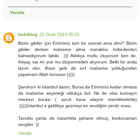
Yanıtla
hobiblog
22 Ocak 2014 05:01
Bizim gibiler için Eminönü tam bir cennet ama dimi? Bizim
gibiler derken malzeme alma meraklısı hobicilerden
bahsediyorum tabiki. :))) Aldıkça mutlu oluyorum ben de,
ihtiyaç var mı yok mu düşünmeden alıyorum. Belki bir anda
lazım olur, ilham gelir de sırf malzeme yokluğundan
yapamam Allah korusun:)))))
Şanslısın ki İstanbul dasın, Bursa da Eminönü kadar olmasa
da malzeme seçeneği oldukça bol. Ne de olsa kumaşın
merkezi burası ( azcık hava atayım memleketimle)
:)))))İstanbul a geldikçe gezmeyi en sevdiğim yerdir orası.
Tavuklu çanta da nazarlıkta şahane olmuş, koskocaman
sevgiler :))
Yanıtla