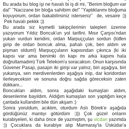
Bu arada bu blog işi ne havalı bi iş di mi, "Benim bloğum var
da!" "Nacizane bir bloğa sahibim de!" "Yaptıklarımı bloğuma
koyuyorum, ordan bakabilirsiniz isterseniz" de, vesaire :))
Pek havalı pekkk :))
Bu arada siz kıymetli takipçilerimin talepleri üzerine
yazıyorum Yıldız Boncuk'un yol tarifini. Mısır Çarşısı'ndan
yukarı vurdun kendini, ordan Marpuççuları sordun (lütfen
girip de ordan boncuk alma, pahalı çok, ben aldım ve
pişman oldum!) Marpuççuların kapısından çıkınca (ki iki
kapısı var ama benimki ön kapı mı arka kapımı hala
doğrultamadım) Türk Telekom'u soracaksın. Onun karşısında
Güvener Pasajı, pasajın iki girişi var yalnız, biri aşağıya, biri
yukarıya, sen merdivenlerden aşağıya inip, dar koridordan
ilerleyeceksin ve sonuna doğru sağda göreceksin zaten
dükkanı...
Boncukları aldım, sonra aşağıdaki kumaşları aldım,
desenlerine bayıldım. Aldığım kumaşları son yaptığım keçe
çantada kullandım bile dün akşam :)
Sonra yoruldum, acıktım, oturdum Aslı Börek'e aşağıda
gördüğünüz mantıyı götürdüm :))) Çok güzel onların
kurabiyeleri, ki daha önce de yazmıştım, şu
vicdan
yazımda
:)) Çocuklara da kurabiye alıp Marmaray'la Üsküdar'a