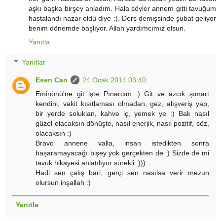
aşkı başka birşey anladım. Hala söyler annem gitti tavuğum
hastalandı nazar oldu diye :). Ders demişsinde şubat geliyor
benim dönemde başlıyor. Allah yardımcımız olsun.
Yanıtla
Yanıtlar
Esen Can
24 Ocak 2014 03:40
Eminönü'ne git işte Pınarcım :) Git ve azcık şımart
kendini, vakit kısıtlaması olmadan, gez, alışveriş yap,
bir yerde soluklan, kahve iç, yemek ye :) Bak nasıl
güzel olacaksın dönüşte, nasıl enerjik, nasıl pozitif, söz,
olacaksın :)
Bravo annene valla, insan istedikten sonra
başaramayacağı bişey yok gerçekten de :) Sizde de mi
tavuk hikayesi anlatılıyor sürekli :)))
Hadi sen çalış bari, gerçi sen nasılsa verir mezun
olursun inşallah :)
Yanıtla