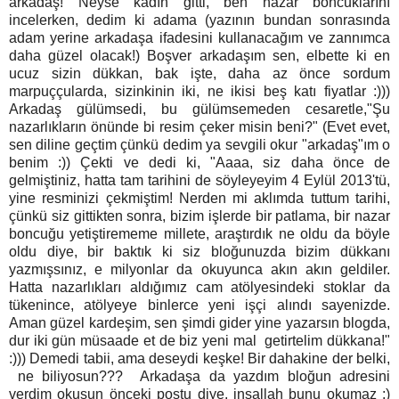
arkadaş! Neyse kadın gitti, ben nazar boncuklarını
incelerken, dedim ki adama (yazının bundan sonrasında
adam yerine arkadaşa ifadesini kullanacağım ve zannımca
daha güzel olacak!) Boşver arkadaşım sen, elbette ki en
ucuz sizin dükkan, bak işte, daha az önce sordum
marpuççularda, sizinkinin iki, ne ikisi beş katı fiyatlar :)))
Arkadaş gülümsedi, bu gülümsemeden cesaretle,"Şu
nazarlıkların önünde bi resim çeker misin beni?" (Evet evet,
sen diline geçtim çünkü dedim ya sevgili okur "arkadaş"ım o
benim :)) Çekti ve dedi ki, "Aaaa, siz daha önce de
gelmiştiniz, hatta tam tarihini de söyleyeyim 4 Eylül 2013'tü,
yine resminizi çekmiştim! Nerden mi aklımda tuttum tarihi,
çünkü siz gittikten sonra, bizim işlerde bir patlama, bir nazar
boncuğu yetiştirememe millete, araştırdık ne oldu da böyle
oldu diye, bir baktık ki siz bloğunuzda bizim dükkanı
yazmışsınız, e milyonlar da okuyunca akın akın geldiler.
Hatta nazarlıkları aldığımız cam atölyesindeki stoklar da
tükenince, atölyeye binlerce yeni işçi alındı sayenizde.
Aman güzel kardeşim, sen şimdi gider yine yazarsın blogda,
dur iki gün müsaade et de biz yeni mal getirtelim dükkana!"
:))) Demedi tabii, ama deseydi keşke! Bir dahakine der belki,
ne biliyosun??? Arkadaşa da yazdım bloğun adresini
verdim okusun önceki postu diye, inşallah bunu okumaz :)