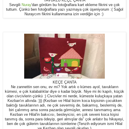
TAVUKLU KEÇE ÇANTA
Sevgili
Nuray
'dan gördüm bu fotoğraflara kart ekleme fikrini ve çok
tuttum. Çünkü ben fotoğraflara yazı yazmaya çok üşeniyorum :( Sağol
Nuraycım fikrini kullanmama izin verdiğin için :)
KEÇE ÇANTA
Ne zannettin sen onu, ev mi? Yok artık o kümes ayol, tavukların
kümesi, e çok kalabalıklar diye o kadar büyük. Niye mi iki kapılı, küçük
olan civcivlerin çünkü :) Civcivler mi nerde, kümeste kuluçkaya yatan
Kezban'ın altında :))) (Kezban ve Hilal bizim koca kişisinin çocukken
baktığı tavuklarının adı, ne çok severmiş de, bakarmış, beslermiş de,
biri çalınmış ama sonra pazarda görmüşler, annesi tanımamış ama
Kezban ve Hilal'in bakıcısı, besleyicisi, en çok seveni koca kişisi
tanımış da, sonra para ödeyip, geri almışlar da" çok anlatır bu hikayeyi,
ben de çok gülerim tavuklarının isimlerine (Tenzih ediyorum ismi Hilal
ve Kezban olan sevgili okurları )