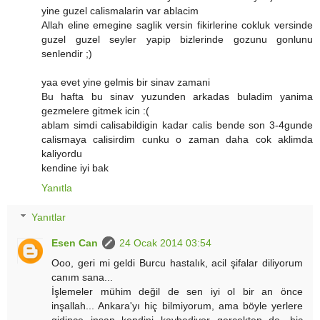
yine guzel calismalarin var ablacim
Allah eline emegine saglik versin fikirlerine cokluk versinde
guzel guzel seyler yapip bizlerinde gozunu gonlunu
senlendir ;)
yaa evet yine gelmis bir sinav zamani
Bu hafta bu sinav yuzunden arkadas buladim yanima
gezmelere gitmek icin :(
ablam simdi calisabildigin kadar calis bende son 3-4gunde
calismaya calisirdim cunku o zaman daha cok aklimda
kaliyordu
kendine iyi bak
Yanıtla
Yanıtlar
Esen Can
24 Ocak 2014 03:54
Ooo, geri mi geldi Burcu hastalık, acil şifalar diliyorum
canım sana...
İşlemeler mühim değil de sen iyi ol bir an önce
inşallah... Ankara'yı hiç bilmiyorum, ama böyle yerlere