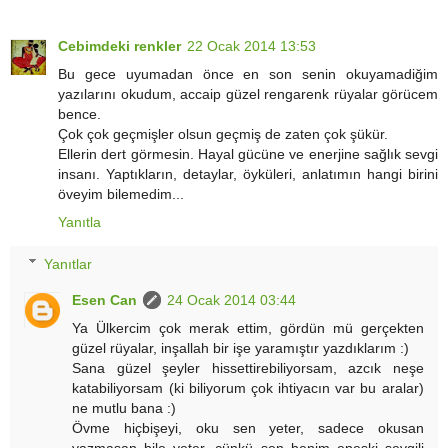
Cebimdeki renkler
22 Ocak 2014 13:53
Bu gece uyumadan önce en son senin okuyamadiğim
yazılarını okudum, accaip güzel rengarenk rüyalar görücem
bence.
Çok çok geçmişler olsun geçmiş de zaten çok şükür.
Ellerin dert görmesin. Hayal gücüne ve enerjine sağlık sevgi
insanı. Yaptıkların, detaylar, öyküleri, anlatımın hangi birini
öveyim bilemedim...
Yanıtla
Yanıtlar
Esen Can
24 Ocak 2014 03:44
Ya Ülkercim çok merak ettim, gördün mü gerçekten
güzel rüyalar, inşallah bir işe yaramıştır yazdıklarım :)
Sana güzel şeyler hissettirebiliyorsam, azcık neşe
katabiliyorsam (ki biliyorum çok ihtiyacın var bu aralar)
ne mutlu bana :)
Övme hiçbişeyi, oku sen yeter, sadece okusan
yazmasan bile yeter, çünkü sen benim epeski sevgili