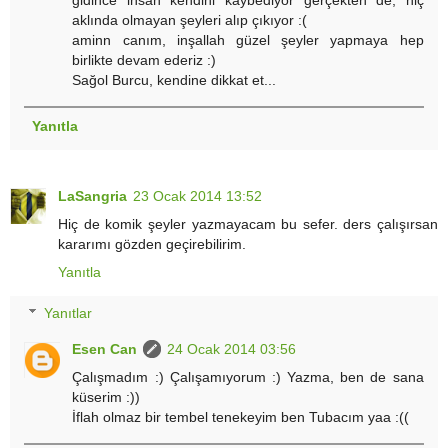
gidince insan kendini kaybediyor gerçekten de, hiç
aklında olmayan şeyleri alıp çıkıyor :(
aminn canım, inşallah güzel şeyler yapmaya hep
birlikte devam ederiz :)
Sağol Burcu, kendine dikkat et...
Yanıtla
LaSangria
23 Ocak 2014 13:52
Hiç de komik şeyler yazmayacam bu sefer. ders çalışırsan
kararımı gözden geçirebilirim.
Yanıtla
Yanıtlar
Esen Can
24 Ocak 2014 03:56
Çalışmadım :) Çalışamıyorum :) Yazma, ben de sana
küserim :))
İflah olmaz bir tembel tenekeyim ben Tubacım yaa :((