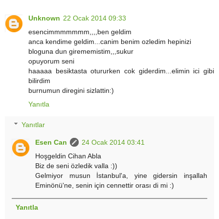
Unknown
22 Ocak 2014 09:33
esencimmmmmmm,,,,ben geldim
anca kendime geldim...canim benim ozledim hepinizi
bloguna dun girememistim,,,sukur
opuyorum seni
haaaaa besiktasta otururken cok giderdim...elimin ici gibi
bilirdim
burnumun diregini sizlattin:)
Yanıtla
Yanıtlar
Esen Can
24 Ocak 2014 03:41
Hoşgeldin Cihan Abla
Biz de seni özledik valla :))
Gelmiyor musun İstanbul'a, yine gidersin inşallah
Eminönü'ne, senin için cennettir orası di mi :)
Yanıtla