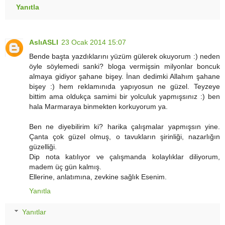
Yanıtla
AslıASLI
23 Ocak 2014 15:07
Bende başta yazdıklarını yüzüm gülerek okuyorum :) neden
öyle söylemedi sanki? bloga vermişsin milyonlar boncuk
almaya gidiyor şahane bişey. İnan dedimki Allahım şahane
bişey :) hem reklamınıda yapıyosun ne güzel. Teyzeye
bittim ama oldukça samimi bir yolculuk yapmışsınız :) ben
hala Marmaraya binmekten korkuyorum ya.
Ben ne diyebilirim ki? harika çalışmalar yapmışsın yine.
Çanta çok güzel olmuş, o tavukların şirinliği, nazarlığın
güzelliği.
Dip nota katılıyor ve çalışmanda kolaylıklar diliyorum,
madem üç gün kalmış.
Ellerine, anlatımına, zevkine sağlık Esenim.
Yanıtla
Yanıtlar