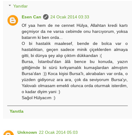
Yanıtlar
Esen Can
24 Ocak 2014 03:33
Of yaa hem de ne cennet Hülya, Allahtan kredi kartı
geçmiyor da ne varsa cebimde onu harcıyorum, yoksa
batarım ki ben orda...
O bi hastalık maalesef, bende de bolca var o
hastalıktan, geçen sadece minik çiçeklerden almaya
gitti, bi dünya şey alıp çıktım dükkandan :(
Bursa, İstanbul'dan âlâ bence bu konuda, yazın
gittiğimde bi sürü kırkyamalık kumaşlardan almıştım
Bursa'dan :)) Koca kişisi Bursa'lı, akrabaları var orda, o
yüzden gidiyoruz ara ara, çok da seviyorum Bursa'yı,
Yalovalı olmasam emekli olunca orda oturmak isterdim,
o kadar diyim yani :)
Sağol Hülyacım :)
Yanıtla
Unknown
22 Ocak 2014 05:03