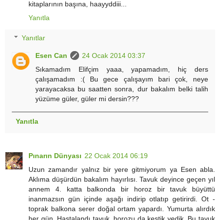
kitaplarının başına, haayyddiii...
Yanıtla
Yanıtlar
Esen Can
24 Ocak 2014 03:37
Sıkamadım Elifçim yaaa, yapamadım, hiç ders
çalışamadım :( Bu gece çalışayım bari çok, neye
yarayacaksa bu saatten sonra, dur bakalım belki talih
yüzüme güler, güler mi dersin???
Yanıtla
Pınarın Dünyası
22 Ocak 2014 06:19
Uzun zamandır yalnız bir yere gitmiyorum ya Esen abla.
Aklıma düşürdün bakalım hayırlısı. Tavuk deyince geçen yıl
annem 4. katta balkonda bir horoz bir tavuk büyüttü
inanmazsın gün içinde aşağı indirip otlatıp getirirdi. Ot -
toprak balkona serer doğal ortam yapardı. Yumurta alırdık
her gün. Hastalandı tavuk, horozu da kestik yedik. Bu tavuk