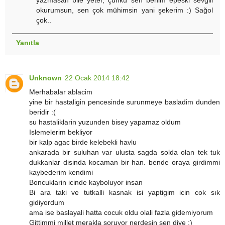
okurumsun, sen çok mühimsin yani şekerim :) Sağol
çok..
Yanıtla
Unknown
22 Ocak 2014 18:42
Merhabalar ablacim
yine bir hastaligin pencesinde surunmeye basladim dunden
beridir :(
su hastaliklarin yuzunden bisey yapamaz oldum
Islemelerim bekliyor
bir kalp agac birde kelebekli havlu
ankarada bir suluhan var ulusta sagda solda olan tek tuk
dukkanlar disinda kocaman bir han. bende oraya girdimmi
kaybederim kendimi
Boncuklarin icinde kayboluyor insan
Bi ara taki ve tutkalli kasnak isi yaptigim icin cok sık
gidiyordum
ama ise baslayali hatta cocuk oldu olali fazla gidemiyorum
Gittimmi millet merakla soruyor nerdesin sen diye :)