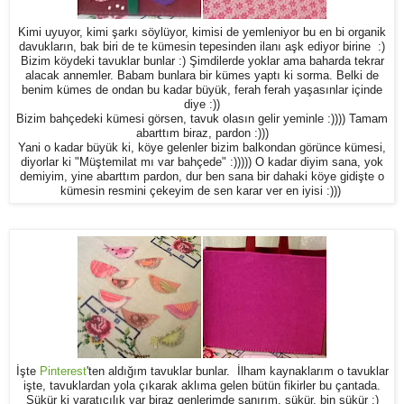
Kimi uyuyor, kimi şarkı söylüyor, kimisi de yemleniyor bu en bi organik
davukların, bak biri de te kümesin tepesinden ilanı aşk ediyor birine :)
Bizim köydeki tavuklar bunlar :) Şimdilerde yoklar ama baharda tekrar
alacak annemler. Babam bunlara bir kümes yaptı ki sorma. Belki de
benim kümes de ondan bu kadar büyük, ferah ferah yaşasınlar içinde
diye :))
Bizim bahçedeki kümesi görsen, tavuk olasın gelir yeminle :)))) Tamam
abarttım biraz, pardon :)))
Yani o kadar büyük ki, köye gelenler bizim balkondan görünce kümesi,
diyorlar ki "Müştemilat mı var bahçede" :))))) O kadar diyim sana, yok
demiyim, yine abarttım pardon, dur ben sana bir dahaki köye gidişte o
kümesin resmini çekeyim de sen karar ver en iyisi :)))
İşte
Pinterest
'ten aldığım tavuklar bunlar. İlham kaynaklarım o tavuklar
işte, tavuklardan yola çıkarak aklıma gelen bütün fikirler bu çantada.
Şükür ki yaratıcılık var biraz genlerimde sanırım, şükür, bin şükür ;)