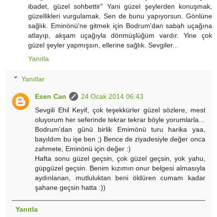
ibadet, güzel sohbettir" Yani güzel şeylerden konuşmak,
güzellikleri vurgulamak. Sen de bunu yapıyorsun. Gönlüne
sağlık. Eminönü'ne gitmek için Bodrum'dan sabah uçağına
atlayıp, akşam uçağıyla dönmüşlüğüm vardır. Yine çok
güzel şeyler yapmışsın, ellerine sağlık. Sevgiler...
Yanıtla
Yanıtlar
Esen Can
24 Ocak 2014 06:43
Sevgili Ehil Keyif, çok teşekkürler güzel sözlere, mest
oluyorum her seferinde tekrar tekrar böyle yorumlarla...
Bodrum'dan günü birlik Emimönü turu harika yaa,
bayıldım bu işe ben ;) Bence de ziyadesiyle değer onca
zahmete, Eminönü için değer :)
Hafta sonu güzel geçsin, çok güzel geçsin, yok yahu,
güpgüzel geçsin. Benim kızımın onur belgesi almasıyla
aydınlanan, mutluluktan beni öldüren cumam kadar
şahane geçsin hatta :))
Yanıtla