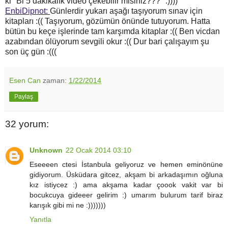
ki "Bi 5 dakikalık video çekebilir misiniz???" :))))
EnbiDipnot:
Günlerdir yukarı aşağı taşıyorum sınav için
kitapları :(( Taşıyorum, gözümün önünde tutuyorum. Hatta
bütün bu keçe işlerinde tam karşımda kitaplar :(( Ben vicdan
azabından ölüyorum sevgili okur :(( Dur bari çalışayım şu
son üç gün :(((
Esen Can
zaman:
1/22/2014
Paylaş
32 yorum:
Unknown
22 Ocak 2014 03:10
Eseeeen ctesi İstanbula geliyoruz ve hemen eminönüne
gidiyorum. Üsküdara gitcez, akşam bi arkadaşımın oğluna
kız istiycez :) ama akşama kadar çoook vakit var bi
bocukcuya gideeer gelirim :) umarım bulurum tarif biraz
karışık gibi mi ne :)))))))
Yanıtla