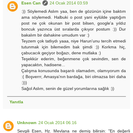
Esen Can
24 Ocak 2014 03:59
:)) Söylemedi Aslım yaa, ben de gözünün içine baktım
ama söylemedi. Halbuki o post yani eylülde yaptığım
post ne çok okunan bir post bilsen, google'a yıldız
boncuk yazınca üst sıralarda çıkıyor postum :)) Dur
bakalım bir dahakine umudum var :)
Teyzem çok tatlıydı yaaa, niye Harun'unu tercih etmedi
tutunmak için bilemedim bak şimdi :)) Korkma hiç,
çabucacık geçiyor boğazı, dene mutlaka :)
Teşekkür ederim, beğenmene çok sevindim, sen de
yapacaktın, hadisene...
Çalışma konusunda başarılı olamadım, olamıyorum da
:( Boşverrr, Amasya'nın bardağa, biri olmazsa biri daha
:)))
Sağol Aslım, senin de güzel yorumlarına sağlık :))
Yanıtla
Unknown
24 Ocak 2014 06:16
Sevgili Esen, Hz. Mevlana ne demiş bilirsin: "En değerli