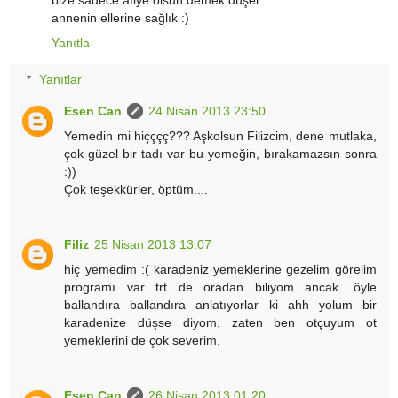
annenin ellerine sağlık :)
Yanıtla
Yanıtlar
Esen Can
24 Nisan 2013 23:50
Yemedin mi hiçççç??? Aşkolsun Filizcim, dene mutlaka,
çok güzel bir tadı var bu yemeğin, bırakamazsın sonra
:))
Çok teşekkürler, öptüm....
Filiz
25 Nisan 2013 13:07
hiç yemedim :( karadeniz yemeklerine gezelim görelim
programı var trt de oradan biliyom ancak. öyle
ballandıra ballandıra anlatıyorlar ki ahh yolum bir
karadenize düşse diyom. zaten ben otçuyum ot
yemeklerini de çok severim.
Esen Can
26 Nisan 2013 01:20