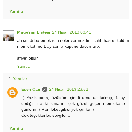
Yanıtla
Müge'nin Listesi
24 Nisan 2013 08:41
ah sımdı bu emek ıcın neler vermezdm... ahh hasret kaldım
memleketıme 1 ay sonra kupune duserı artk
afıyet olsun
Yanıtla
Yanıtlar
Esen Can
24 Nisan 2013 23:52
:( Yazık sana, üzüldüm şimdi ama az kalmış, 1 ay
dediğin ne ki, umarım çok güzel geçer memlekette
günlerin :) Memleket gibisi yok çünkü ;)
Çok teşekkürler, sevgiler...
Yanıtla