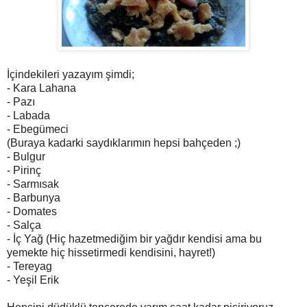
İçindekileri yazayım şimdi;
- Kara Lahana
- Pazı
- Labada
- Ebegümeci
(Buraya kadarki saydıklarımın hepsi bahçeden ;)
- Bulgur
- Pirinç
- Sarmısak
- Barbunya
- Domates
- Salça
- İç Yağ (Hiç hazetmediğim bir yağdır kendisi ama bu
yemekte hiç hissetirmedi kendisini, hayret!)
- Tereyag
- Yeşil Erik