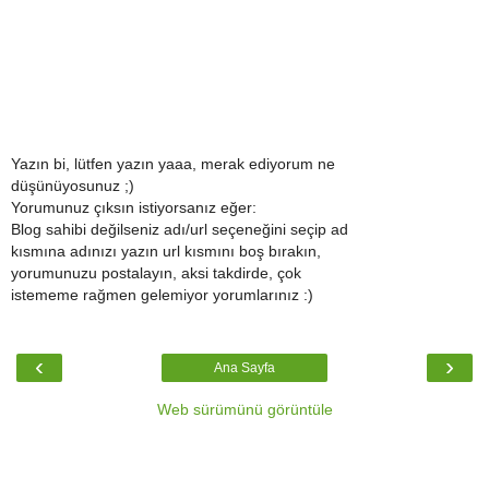
Yazın bi, lütfen yazın yaaa, merak ediyorum ne
düşünüyosunuz ;)
Yorumunuz çıksın istiyorsanız eğer:
Blog sahibi değilseniz adı/url seçeneğini seçip ad
kısmına adınızı yazın url kısmını boş bırakın,
yorumunuzu postalayın, aksi takdirde, çok
istememe rağmen gelemiyor yorumlarınız :)
‹
›
Ana Sayfa
Web sürümünü görüntüle