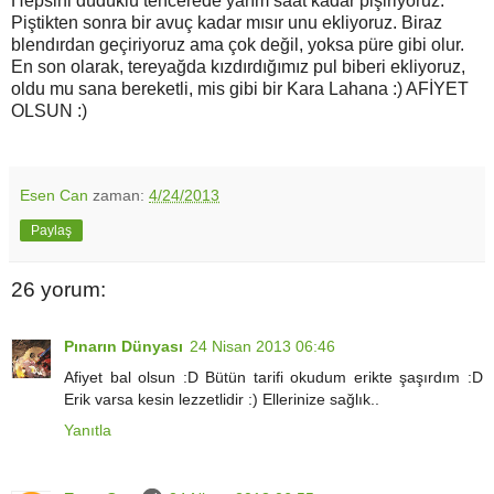
Hepsini düdüklü tencerede yarım saat kadar pişiriyoruz.
Piştikten sonra bir avuç kadar mısır unu ekliyoruz. Biraz
blendırdan geçiriyoruz ama çok değil, yoksa püre gibi olur.
En son olarak, tereyağda kızdırdığımız pul biberi ekliyoruz,
oldu mu sana bereketli, mis gibi bir Kara Lahana :) AFİYET
OLSUN :)
Esen Can
zaman:
4/24/2013
Paylaş
26 yorum:
Pınarın Dünyası
24 Nisan 2013 06:46
Afiyet bal olsun :D Bütün tarifi okudum erikte şaşırdım :D
Erik varsa kesin lezzetlidir :) Ellerinize sağlık..
Yanıtla